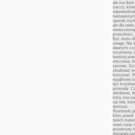
ale ma duże
rzeczy, któr
odpowiedzial
nastawionym 
sposób myśl
ale dla wiel
nowoczesnej 
przeszłości,
Być może dl
uwagę. Nie d
dawnymi czas
rozumiemy c
bardziej pra
otoczenia, k
sezonie. Sz
zbudować rel
korzystać. 
wyjątkowo tr
być krzykli
przesady. C
obrobione, t
który zna sw
się siła, któ
dostrzec.
Rzemiosło p
który powoli
tanich mater
nowe coraz 
przedmioty t
doświadczen