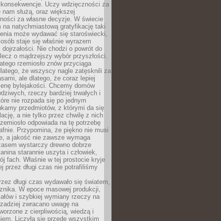
 konsekwencje. Uczy wdzięczności za
e nam służą, oraz większej
ności za własne decyzje. W świecie
na natychmiastową gratyfikację taki
enia może wydawać się staroświecki,
u osób staje się właśnie wyrazem
dojrzałości. Nie chodzi o powrót do
 lecz o mądrzejszy wybór przyszłości.
atego rzemiosło znów przyciąga
latego, że wszyscy nagle zatęsknili za
ami, ale dlatego, że coraz lepiej
enę bylejakości. Chcemy domów
wdziwych, rzeczy bardziej trwałych i
tóre nie rozpada się po jednym
ukamy przedmiotów, z którymi da się
ację, a nie tylko przez chwilę z nich
Rzemiosło odpowiada na tę potrzebę
afnie. Przypomina, że piękno nie musi
we, a jakość nie zawsze wymaga
zasem wystarczy drewno dobrze
kanina starannie uszyta i człowiek,
ój fach. Właśnie w tej prostocie kryje
rej przez długi czas nie potrafiliśmy
rzez długi czas wydawało się światem,
 znika. W epoce masowej produkcji,
iałów i szybkiej wymiany rzeczy na
rzadziej zwracano uwagę na
worzone z cierpliwością, wiedzą i
iem. Liczyła się przede wszystkim