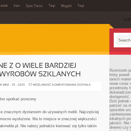
 atak
Iran
Tagi
Tagi
Spis Treści
Węgiel
SUB
NE Z O WIELE BARDZIEJ
Rzemiosło p
 WYROBÓW SZKLANYCH
który powoli
tanich mater
nowe coraz 
KIELISZKI
 WRZ - 25 - 2025
MOŻLIWOŚĆ KOMENTOWANIA
ZOSTAŁA
przedmioty t
TO
JEDNE
doświadczen
Z
dostępność, 
O
lno spotkać przeceny
WIELE
Dziś jednak 
BARDZIEJ
patrzeć na o
LEGENDARNYCH
sposobie ur
WYROBÓW
 ze znacznym dystansem do używanych mebli. Najczęściej
SZKLANYCH
zainteresowa
lokalnych p
 mocno wysłużone. Ma to miejsce w znacznej większości
jakości. Nie
kmeble.pl. Nie należy jednakże kierować się tylko takim
drewno czy 