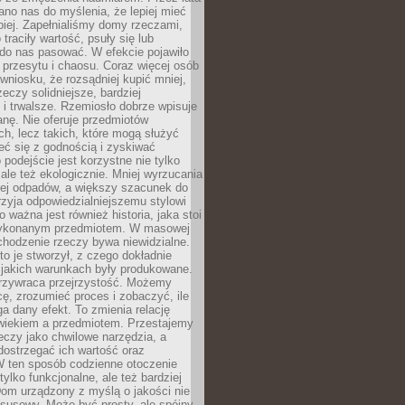
no nas do myślenia, że lepiej mieć
epiej. Zapełnialiśmy domy rzeczami,
traciły wartość, psuły się lub
do nas pasować. W efekcie pojawiło
 przesytu i chaosu. Coraz więcej osób
wniosku, że rozsądniej kupić mniej,
zeczy solidniejsze, bardziej
i trwalsze. Rzemiosło dobrze wpisuje
anę. Nie oferuje przedmiotów
h, lecz takich, które mogą służyć
zeć się z godnością i zyskiwać
 podejście jest korzystne nie tylko
 ale też ekologicznie. Mniej wyrzucania
ej odpadów, a większy szacunek do
rzyja odpowiedzialniejszemu stylowi
o ważna jest również historia, jaka stoi
wykonanym przedmiotem. W masowej
chodzenie rzeczy bywa niewidzialne.
to je stworzył, z czego dokładnie
 jakich warunkach były produkowane.
rzywraca przejrzystość. Możemy
ę, zrozumieć proces i zobaczyć, ile
 dany efekt. To zmienia relację
wiekiem a przedmiotem. Przestajemy
eczy jako chwilowe narzędzia, a
ostrzegać ich wartość oraz
W ten sposób codzienne otoczenie
 tylko funkcjonalne, ale też bardziej
om urządzony z myślą o jakości nie
susowy. Może być prosty, ale spójny,