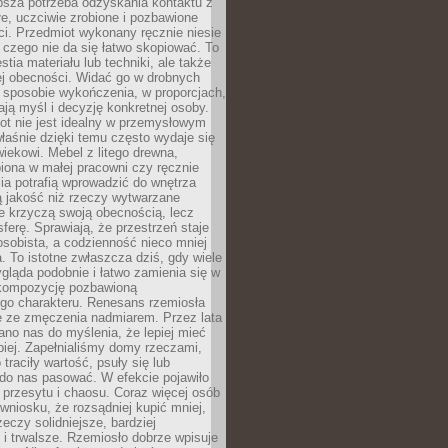
ębsza potrzeba odzyskania kontaktu z
łe, uczciwie zrobione i pozbawione
i. Przedmiot wykonany ręcznie niesie
 czego nie da się łatwo skopiować. To
stia materiału lub techniki, ale także
ej obecności. Widać go w drobnych
 sposobie wykończenia, w proporcjach,
ają myśl i decyzję konkretnej osoby.
ot nie jest idealny w przemysłowym
właśnie dzięki temu często wydaje się
wiekowi. Mebel z litego drewna,
iona w małej pracowni czy ręcznie
lia potrafią wprowadzić do wnętrza
ą jakość niż rzeczy wytwarzane
e krzyczą swoją obecnością, lecz
ferę. Sprawiają, że przestrzeń staje
 osobista, a codzienność nieco mniej
 To istotne zwłaszcza dziś, gdy wiele
ląda podobnie i łatwo zamienia się w
kompozycję pozbawioną
ego charakteru. Renesans rzemiosła
e ze zmęczenia nadmiarem. Przez lata
no nas do myślenia, że lepiej mieć
epiej. Zapełnialiśmy domy rzeczami,
traciły wartość, psuły się lub
do nas pasować. W efekcie pojawiło
 przesytu i chaosu. Coraz więcej osób
wniosku, że rozsądniej kupić mniej,
zeczy solidniejsze, bardziej
i trwalsze. Rzemiosło dobrze wpisuje