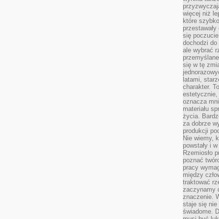
przyzwyczaja
więcej niż l
które szybko 
przestawały 
się poczucie
dochodzi do 
ale wybrać r
przemyślane 
się w tę zmi
jednorazowyc
latami, star
charakter. To
estetycznie,
oznacza mni
materiału sp
życia. Bardz
za dobrze 
produkcji po
Nie wiemy, k
powstały i w
Rzemiosło p
poznać twórc
pracy wymaga
między czło
traktować rz
zaczynamy d
znaczenie. 
staje się nie
świadome. D
musi być luk