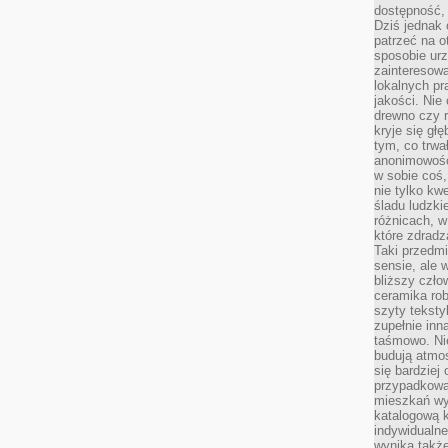
dostępność, 
Dziś jednak 
patrzeć na o
sposobie ur
zainteresowa
lokalnych p
jakości. Nie
drewno czy 
kryje się gł
tym, co trwa
anonimowośc
w sobie coś,
nie tylko kwe
śladu ludzki
różnicach, w
które zdradz
Taki przedmi
sensie, ale 
bliższy czło
ceramika rob
szyty teksty
zupełnie inn
taśmowo. Ni
budują atmos
się bardziej
przypadkowa.
mieszkań wyg
katalogową 
indywidualn
wynika takż