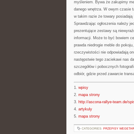
myśleniem. Bywa że zakupimy mebe
danego wnętrza. W owym czasie ta
w takim razie że towary posiadają 
Sprawdzając ogłoszenia należy jed
prezentujące zestawy są niewyraźn
informacji. Może to być bowiem c
prawda niedrogie meble do pokoju
rzeczywistości nie odpowiadają on
następstwie tego zaciekawi nas d
szczegółów i pobocznych fotografi
odbiór, gdzie przed zawarcie tran
1.
wpisy
2.
mapa strony
3.
http://ascona-rallye-team.de/spi
4.
artykuly
5.
mapa strony
CATEGORIES:
PRZEPISY WEGETAR