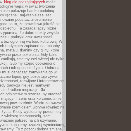
ów.
blog dla początkujących
może
pokojnie wejść w świat tworzenia
emiosło pokazuje bardzo podobną
cy ręcznej: najważniejsze jest
anowanie podstaw, zrozumienie
zgoda na to, że prawdziwa jakość nie
pośpiechu. Ta zasada łączy różne
przypomina, że dobre efekty zwykle
czasu, praktyki oraz uważności.
a też ogromną wartość kulturową. W
ych tradycjach zapisane są sposoby
na, metalu, tkaniny czy gliny, które
ywane przez pokolenia. Gdy takie
 zanikają, tracimy coś więcej niż tylko
ukcji. Gubimy część opowieści o
ziach i ich sposobie życia. Ochrona
ie musi oznaczać zamykania go w
cznie lepiej, gdy pozostaje żywe,
zienności, rozwijane i interpretowane
dy tradycja nie jest martwym
ale źródłem inspiracji. Dla
ch odbiorców to szansa, by otaczać
 mającymi sens oraz korzenie, a nie
ktowną powierzchnię. Warto zauważyć,
sowanie rzemiosłem wpływa również na
 życia. Kiedy wybieramy przedmioty
z większą starannością, sami
ważniej patrzeć na ich używanie.
sywnie kupujemy, rzadziej wymieniamy,
rawiamy. To z pozoru drobna zmiana,