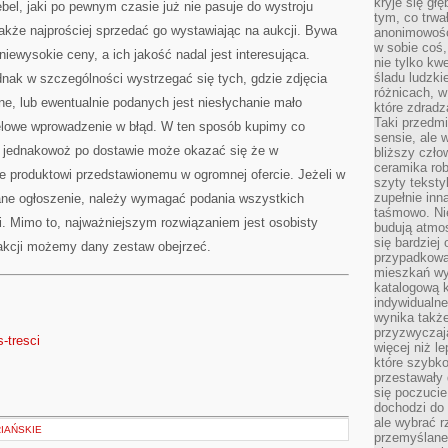
kryje się gł
l, jaki po pewnym czasie już nie pasuje do wystroju
tym, co trwa
kże najprościej sprzedać go wystawiając na aukcji. Bywa
anonimowośc
w sobie coś,
niewysokie ceny, a ich jakość nadal jest interesująca.
nie tylko kwe
śladu ludzki
nak w szczególności wystrzegać się tych, gdzie zdjęcia
różnicach, w
e, lub ewentualnie podanych jest niesłychanie mało
które zdradz
Taki przedmi
elowe wprowadzenie w błąd. W ten sposób kupimy co
sensie, ale 
, jednakowoż po dostawie może okazać się że w
bliższy czło
ceramika rob
e produktowi przedstawionemu w ogromnej ofercie. Jeżeli w
szyty teksty
zupełnie inn
ane ogłoszenie, należy wymagać podania wszystkich
taśmowo. Ni
i. Mimo to, najważniejszym rozwiązaniem jest osobisty
budują atmos
się bardziej
sakcji możemy dany zestaw obejrzeć.
przypadkowa.
mieszkań wyg
katalogową 
indywidualn
wynika takż
przyzwyczaja
s-tresci
więcej niż l
które szybko 
przestawały 
się poczucie
dochodzi do 
ale wybrać r
IAŃSKIE
przemyślane 