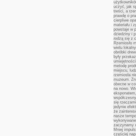
użytkownik
uczyć, jak s
treści, a rz
prawdę o pra
cierpliwe op
materiału i 
powstaje w 
dziedziny i 
rodzą się z 
Rzemiosło m
wielu lokaln
obróbki drew
były przekaz
umiejętności
metodę prod
miejscu, lud
rzemiosła n
muzeum. Zna
obecne w cod
na nowo. Wte
eksponatem, 
współczesny
się rzeczami
jedynie efe
że zaintere
nasze tempo
wykonywane 
zaczynamy u
Mniej impul
częściej nap