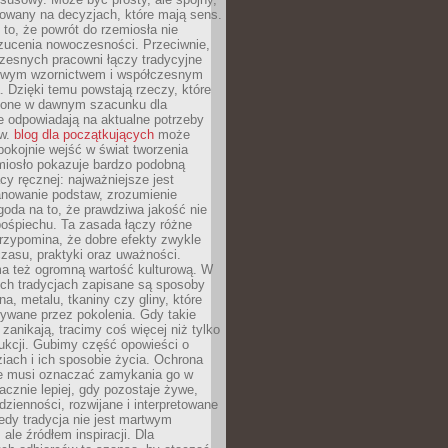
dowany na decyzjach, które mają sens.
 to, że powrót do rzemiosła nie
zucenia nowoczesności. Przeciwnie,
zesnych pracowni łączy tradycyjne
nowym wzornictwem i współczesnym
. Dzięki temu powstają rzeczy, które
ione w dawnym szacunku dla
le odpowiadają na aktualne potrzeby
ów.
blog dla początkujących
może
pokojnie wejść w świat tworzenia
emiosło pokazuje bardzo podobną
cy ręcznej: najważniejsze jest
anowanie podstaw, zrozumienie
zgoda na to, że prawdziwa jakość nie
pośpiechu. Ta zasada łączy różne
przypomina, że dobre efekty zwykle
czasu, praktyki oraz uważności.
a też ogromną wartość kulturową. W
ych tradycjach zapisane są sposoby
na, metalu, tkaniny czy gliny, które
ywane przez pokolenia. Gdy takie
 zanikają, tracimy coś więcej niż tylko
ukcji. Gubimy część opowieści o
ziach i ich sposobie życia. Ochrona
ie musi oznaczać zamykania go w
cznie lepiej, gdy pozostaje żywe,
zienności, rozwijane i interpretowane
dy tradycja nie jest martwym
ale źródłem inspiracji. Dla