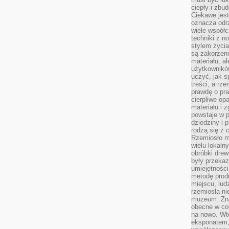
ciepły i zbu
Ciekawe jest
oznacza odr
wiele współc
techniki z 
stylem życia
są zakorzen
materiału, a
użytkownik
uczyć, jak s
treści, a rz
prawdę o pra
cierpliwe op
materiału i 
powstaje w 
dziedziny i 
rodzą się z 
Rzemiosło m
wielu lokaln
obróbki drew
były przekaz
umiejętności
metodę prod
miejscu, lud
rzemiosła n
muzeum. Zna
obecne w cod
na nowo. Wte
eksponatem, 