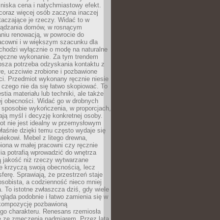
niska cena i natychmiastowy efekt.
coraz więcej osób zaczyna inaczej
taczające je rzeczy. Widać to w
ządzania domów, w rosnącym
niu renowacją, w powrocie do
racowni i w większym szacunku dla
 chodzi wyłącznie o modę na naturalne
ręczne wykonanie. Za tym trendem
ębsza potrzeba odzyskania kontaktu z
łe, uczciwie zrobione i pozbawione
i. Przedmiot wykonany ręcznie niesie
 czego nie da się łatwo skopiować. To
stia materiału lub techniki, ale także
ej obecności. Widać go w drobnych
 sposobie wykończenia, w proporcjach,
ają myśl i decyzję konkretnej osoby.
ot nie jest idealny w przemysłowym
właśnie dzięki temu często wydaje się
wiekowi. Mebel z litego drewna,
iona w małej pracowni czy ręcznie
lia potrafią wprowadzić do wnętrza
ą jakość niż rzeczy wytwarzane
e krzyczą swoją obecnością, lecz
ferę. Sprawiają, że przestrzeń staje
 osobista, a codzienność nieco mniej
 To istotne zwłaszcza dziś, gdy wiele
ląda podobnie i łatwo zamienia się w
kompozycję pozbawioną
ego charakteru. Renesans rzemiosła
e ze zmęczenia nadmiarem. Przez lata