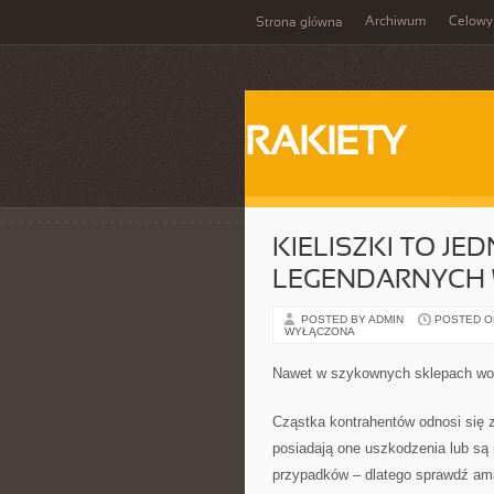
Archiwum
Celowy
Strona główna
RAKIETY
KIELISZKI TO JED
LEGENDARNYCH
POSTED BY ADMIN
POSTED ON
WYŁĄCZONA
Nawet w szykownych sklepach wo
Cząstka kontrahentów odnosi się
posiadają one uszkodzenia lub są
przypadków – dlatego sprawdź ama