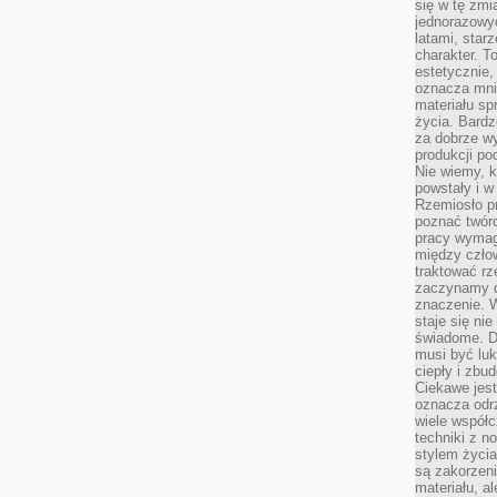
się w tę zmi
jednorazowyc
latami, star
charakter. To
estetycznie,
oznacza mni
materiału sp
życia. Bardz
za dobrze 
produkcji po
Nie wiemy, k
powstały i w
Rzemiosło p
poznać twórc
pracy wymaga
między czło
traktować rz
zaczynamy d
znaczenie. 
staje się nie
świadome. D
musi być luk
ciepły i zbu
Ciekawe jest
oznacza odr
wiele współc
techniki z 
stylem życia
są zakorzen
materiału, a