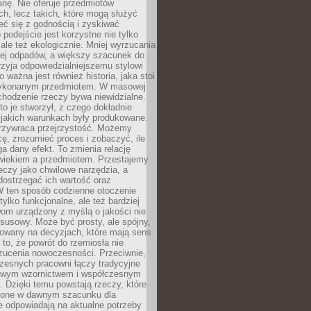
anę. Nie oferuje przedmiotów
h, lecz takich, które mogą służyć
zeć się z godnością i zyskiwać
 podejście jest korzystne nie tylko
 ale też ekologicznie. Mniej wyrzucania
ej odpadów, a większy szacunek do
rzyja odpowiedzialniejszemu stylowi
o ważna jest również historia, jaka stoi
wykonanym przedmiotem. W masowej
chodzenie rzeczy bywa niewidzialne.
to je stworzył, z czego dokładnie
 jakich warunkach były produkowane.
rzywraca przejrzystość. Możemy
ę, zrozumieć proces i zobaczyć, ile
 dany efekt. To zmienia relację
wiekiem a przedmiotem. Przestajemy
eczy jako chwilowe narzędzia, a
ostrzegać ich wartość oraz
W ten sposób codzienne otoczenie
 tylko funkcjonalne, ale też bardziej
om urządzony z myślą o jakości nie
susowy. Może być prosty, ale spójny,
dowany na decyzjach, które mają sens.
 to, że powrót do rzemiosła nie
zucenia nowoczesności. Przeciwnie,
zesnych pracowni łączy tradycyjne
nowym wzornictwem i współczesnym
. Dzięki temu powstają rzeczy, które
ione w dawnym szacunku dla
le odpowiadają na aktualne potrzeby