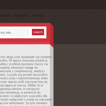
SCRIBE
FACEBOOK
TWITTER
rzez długi czas wydawało się światem,
 znika. W epoce masowej produkcji,
iałów i szybkiej wymiany rzeczy na
rzadziej zwracano uwagę na
worzone z cierpliwością, wiedzą i
iem. Liczyła się przede wszystkim
niska cena i natychmiastowy efekt.
coraz więcej osób zaczyna inaczej
taczające je rzeczy. Widać to w
ządzania domów, w rosnącym
niu renowacją, w powrocie do
racowni i w większym szacunku dla
 chodzi wyłącznie o modę na naturalne
ręczne wykonanie. Za tym trendem