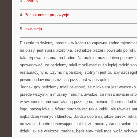
3.
artykuly
4.
Poznaj nasze propozycje
5.
nawigacja
Pizzeria to świetny interes – w końcu to zapewne żadna tajemnica
na pizzy, jest spora przebitka. Jednakże pizzerii powstało po rok
taka typowa pizzeria ma trudno. Naturalnie można łatwo poprawić 
spowodować, że będziemy mieli możliwość dużo lepiej radzić so
restauracyjnym. Czymś najbardziej istotnym jest to, aby szczeg
pewno podawana przez nas pizza jest w porządku.
Jednak gdy będziemy mieli pewność, że z lokalem jest wszystko
przede wszystkim musimy mieć na uwadze, że niesamowicie istotn
w świecie reklamować własną pizzerię na mieście. Dobre są kubki
logo, nazwą lokalu. Warto porozdawać takie kubki, ale również pa
najbardziej wiernych klientów. Bardzo dobre są także torebki rek
na wynos, trochę denerwujące jest to, że musimy iść do siebie 
dzięki jakiejś większej torebce, będziemy mieli możliwość schować