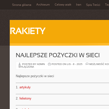
Archiwum
Celowy atak
Iran
Ta
Strona główna
Spis Treści
RAKIETY
NAJLEPSZE POŻYCZKI W SIECI
POSTED BY ADMIN
POSTED ON LIS - 8 - 2025
MOŻLIWOŚĆ K
WYŁĄCZONA
Najlepsze pożyczki w sieci
1.
artykuly
2.
felietony