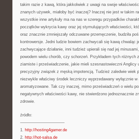
takim razie z kawą, która jakkolwiek z uwagi na swoje właściwości
znanych używek, miałoby być inaczej? Inaczej nie jest w takim ra
wszystkie inne artykuły ma na nas w szeregu przypadków charak
początków wykrycia kawy oraz jej stymulujących właściwości, kt
oraz znacznie zmniejszały odczuwane przemęczenie, budziła pośr
kontrowersje. Jedni ludzie bowiem zachwycali się kawą chwaląc je
zachwycające działanie, inni tudzież upierali się nad jej minusam
powodem wielu chorób, czy schorzeń. Przykładem tych różnych
ziarniste i przeświadczenie, jakie mieli szesnastowieczni Anglicy
precyzyjny związek z męską impotencją. Tudzież zaledwie wiek 
niezwykle właściwy środek leczniczy wyprzedawany wyłącznie w 
aromatyzowane. Tak czy inaczej, mimo przeświadczeń o wielu po
negatywnych właściwości kawy, nie stwierdzono jednoznacznie z
zdrowie.
źródło:
———————————
1.
http://hosting4gamer.de
2.
http://hot-salsa.de