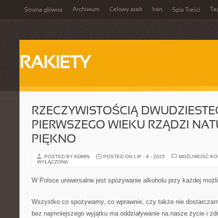
Archiwum
Celowy atak
Iran
Ta
Strona główna
Spis Treści
RAKIETY
RZECZYWISTOŚCIĄ DWUDZIESTE
PIERWSZEGO WIEKU RZĄDZI NA
PIĘKNO
POSTED BY ADMIN
POSTED ON LIP - 9 - 2025
MOŻLIWOŚĆ K
WYŁĄCZONA
W Polsce uniwersalne jest spożywanie alkoholu przy każdej możli
Wszystko co spożywamy, co wprawnie, czy także nie dostarcza
bez najmniejszego wyjątku ma oddziaływanie na nasze życie i zd