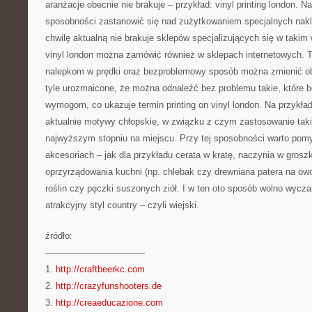
aranżacje obecnie nie brakuje – przykład: vinyl printing london. Na
sposobności zastanowić się nad zużytkowaniem specjalnych nakl
chwilę aktualną nie brakuje sklepów specjalizujących się w takim
vinyl london można zamówić również w sklepach internetowych. T
nalepkom w prędki oraz bezproblemowy sposób można zmienić ob
tyle urozmaicone, że można odnaleźć bez problemu takie, które
wymogom, co ukazuje termin printing on vinyl london. Na przykład
aktualnie motywy chłopskie, w związku z czym zastosowanie taki
najwyższym stopniu na miejscu. Przy tej sposobności warto pom
akcesoriach – jak dla przykładu cerata w kratę, naczynia w groszk
oprzyrządowania kuchni (np. chlebak czy drewniana patera na o
roślin czy pęczki suszonych ziół. I w ten oto sposób wolno wycz
atrakcyjny styl country – czyli wiejski.
źródło:
———————————
1.
http://craftbeerkc.com
2.
http://crazyfunshooters.de
3.
http://creaeducazione.com