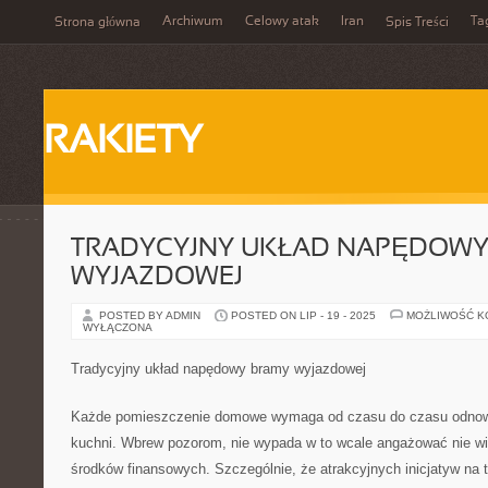
Archiwum
Celowy atak
Iran
Ta
Strona główna
Spis Treści
RAKIETY
TRADYCYJNY UKŁAD NAPĘDOWY
WYJAZDOWEJ
POSTED BY ADMIN
POSTED ON LIP - 19 - 2025
MOŻLIWOŚĆ 
WYŁĄCZONA
Tradycyjny układ napędowy bramy wyjazdowej
Każde pomieszczenie domowe wymaga od czasu do czasu odnowie
kuchni. Wbrew pozorom, nie wypada w to wcale angażować nie w
środków finansowych. Szczególnie, że atrakcyjnych inicjatyw na t