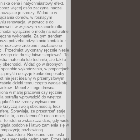
niska cena i natychmiastowy efekt.
coraz więcej osób zaczyna inaczej
taczające je rzeczy. Widać to w
ządzania domów, w rosnącym
niu renowacją, w powrocie do
racowni i w większym szacunku dla
 chodzi wyłącznie o modę na naturalne
ręczne wykonanie. Za tym trendem
ębsza potrzeba odzyskania kontaktu z
łe, uczciwie zrobione i pozbawione
i. Przedmiot wykonany ręcznie niesie
 czego nie da się łatwo skopiować. To
stia materiału lub techniki, ale także
ej obecności. Widać go w drobnych
 sposobie wykończenia, w proporcjach,
ają myśl i decyzję konkretnej osoby.
ot nie jest idealny w przemysłowym
właśnie dzięki temu często wydaje się
wiekowi. Mebel z litego drewna,
iona w małej pracowni czy ręcznie
lia potrafią wprowadzić do wnętrza
ą jakość niż rzeczy wytwarzane
e krzyczą swoją obecnością, lecz
ferę. Sprawiają, że przestrzeń staje
 osobista, a codzienność nieco mniej
 To istotne zwłaszcza dziś, gdy wiele
ląda podobnie i łatwo zamienia się w
kompozycję pozbawioną
ego charakteru. Renesans rzemiosła
e ze zmęczenia nadmiarem. Przez lata