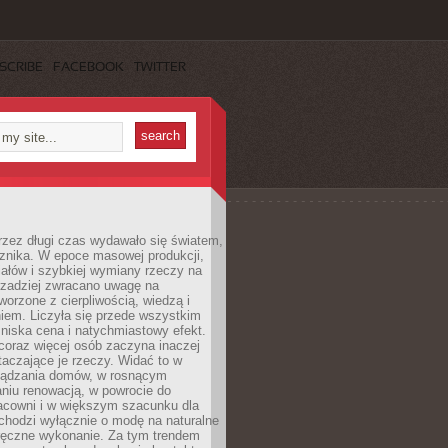
SCRIBE
FACEBOOK
TWITTER
rzez długi czas wydawało się światem,
 znika. W epoce masowej produkcji,
iałów i szybkiej wymiany rzeczy na
rzadziej zwracano uwagę na
worzone z cierpliwością, wiedzą i
iem. Liczyła się przede wszystkim
niska cena i natychmiastowy efekt.
coraz więcej osób zaczyna inaczej
taczające je rzeczy. Widać to w
ządzania domów, w rosnącym
niu renowacją, w powrocie do
racowni i w większym szacunku dla
 chodzi wyłącznie o modę na naturalne
ręczne wykonanie. Za tym trendem