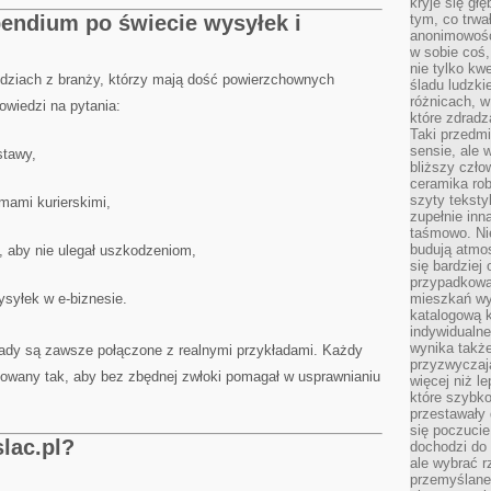
kryje się gł
endium po świecie wysyłek i
tym, co trwa
anonimowośc
w sobie coś,
nie tylko kwe
udziach z branży, którzy mają dość powierzchownych
śladu ludzki
różnicach, w
owiedzi na pytania:
które zdradz
Taki przedmi
sensie, ale 
stawy,
bliższy czło
ceramika rob
szyty teksty
rmami kurierskimi,
zupełnie inn
taśmowo. Ni
budują atmos
, aby nie ulegał uszkodzeniom,
się bardziej
przypadkowa.
syłek w e-biznesie.
mieszkań wyg
katalogową 
indywidualn
wynika takż
asady są zawsze połączone z realnymi przykładami. Każdy
przyzwyczaja
towany tak, aby bez zbędnej zwłoki pomagał w usprawnianiu
więcej niż l
które szybko 
przestawały 
się poczucie
lac.pl?
dochodzi do 
ale wybrać r
przemyślane 