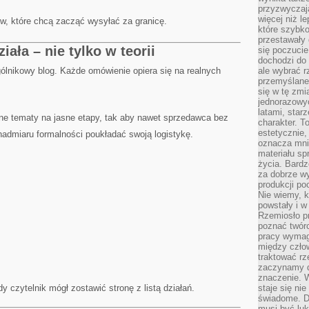
przyzwyczaja
więcej niż l
ów, które chcą zacząć wysyłać za granicę.
które szybko 
przestawały 
ała – nie tylko w teorii
się poczucie
dochodzi do 
ogólnikowy blog. Każde omówienie opiera się na realnych
ale wybrać r
przemyślane 
się w tę zmi
jednorazowyc
latami, star
dne tematy na jasne etapy, tak aby nawet sprzedawca bez
charakter. To
estetycznie,
admiaru formalności poukładać swoją logistykę.
oznacza mni
materiału sp
życia. Bardz
za dobrze 
produkcji po
Nie wiemy, k
powstały i w
Rzemiosło p
poznać twórc
pracy wymaga
między czło
traktować rz
zaczynamy d
znaczenie. 
 czytelnik mógł zostawić stronę z listą działań.
staje się nie
świadome. D
musi być luk