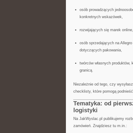
osób prowadzących jednoosobow
konkretnych wskazówek,
rozwijających się marek online,
osób sprzedających na Allegro 
dotyczących pakowania,
twórców własnych produktów, k
granicą.
Niezależnie od tego, czy wysyłas
checklisty, które pomogą podnieś
Tematyka: od pierws
logistyki
Na JakWyslac.pl publikujemy rozb
zamówień. Znajdziesz tu m.in.: