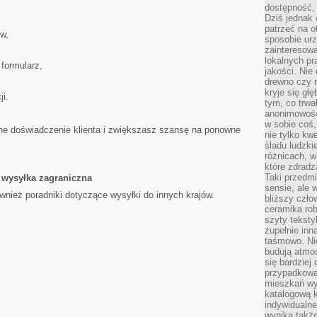
dostępność, 
Dziś jednak 
patrzeć na o
w,
sposobie ur
zainteresowa
lokalnych p
 formularz,
jakości. Nie
drewno czy 
kryje się gł
i.
tym, co trwa
anonimowośc
w sobie coś,
ne doświadczenie klienta i zwiększasz szansę na ponowne
nie tylko kwe
śladu ludzki
różnicach, w
które zdradz
Taki przedmi
 wysyłka zagraniczna
sensie, ale 
wnież poradniki dotyczące wysyłki do innych krajów.
bliższy czło
ceramika rob
szyty teksty
zupełnie inn
taśmowo. Ni
budują atmos
się bardziej
przypadkowa.
mieszkań wyg
katalogową 
indywidualn
.
wynika takż