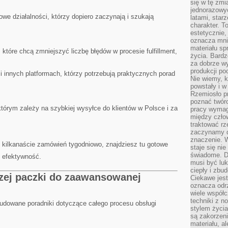
się w tę zmi
jednorazowyc
e działalności, którzy dopiero zaczynają i szukają
latami, star
charakter. To
estetycznie,
oznacza mni
materiału sp
 które chcą zmniejszyć liczbę błędów w procesie fulfillment,
życia. Bardz
za dobrze 
produkcji po
i innych platformach, którzy potrzebują praktycznych porad
Nie wiemy, k
powstały i w
Rzemiosło p
poznać twórc
tórym zależy na szybkiej wysyłce do klientów w Polsce i za
pracy wymaga
między czło
traktować rz
zaczynamy d
znaczenie. 
z kilkanaście zamówień tygodniowo, znajdziesz tu gotowe
staje się nie
świadome. D
ć efektywność.
musi być luk
ciepły i zbu
zej paczki do zaawansowanej
Ciekawe jest
oznacza odr
wiele współc
techniki z 
udowane poradniki dotyczące całego procesu obsługi
stylem życia
są zakorzen
materiału, a