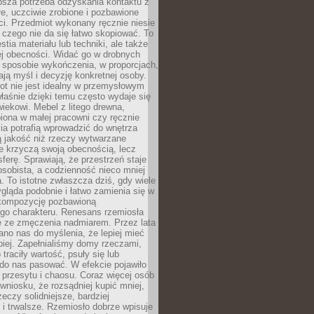
ębsza potrzeba odzyskania kontaktu z
łe, uczciwie zrobione i pozbawione
i. Przedmiot wykonany ręcznie niesie
 czego nie da się łatwo skopiować. To
stia materiału lub techniki, ale także
ej obecności. Widać go w drobnych
 sposobie wykończenia, w proporcjach,
ają myśl i decyzję konkretnej osoby.
ot nie jest idealny w przemysłowym
właśnie dzięki temu często wydaje się
wiekowi. Mebel z litego drewna,
iona w małej pracowni czy ręcznie
lia potrafią wprowadzić do wnętrza
ą jakość niż rzeczy wytwarzane
e krzyczą swoją obecnością, lecz
ferę. Sprawiają, że przestrzeń staje
 osobista, a codzienność nieco mniej
 To istotne zwłaszcza dziś, gdy wiele
ląda podobnie i łatwo zamienia się w
kompozycję pozbawioną
ego charakteru. Renesans rzemiosła
e ze zmęczenia nadmiarem. Przez lata
no nas do myślenia, że lepiej mieć
epiej. Zapełnialiśmy domy rzeczami,
traciły wartość, psuły się lub
do nas pasować. W efekcie pojawiło
 przesytu i chaosu. Coraz więcej osób
wniosku, że rozsądniej kupić mniej,
zeczy solidniejsze, bardziej
i trwalsze. Rzemiosło dobrze wpisuje