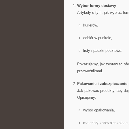
Wybór formy dostawy
Artykuły o tym, jak wybrać fo
kurierów,
odbiór w punkcie,
listy i paczki pocztowe.
Pokazujemy, jak zestawiać ofe
przewoźnikami.
Pakowanie i zabezpieczanie 
Jak pakować produkty, aby do
Opisujemy:
wybór opakowania,
materiały zabezpieczające,