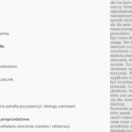
ale ma duże
rzeczy, któr
odpowiedzial
nastawionym 
sposób myśl
ale dla wiel
nowoczesnej 
nomię.
przeszłości,
Być może dl
uwagę. Nie d
łki
dawnymi czas
rozumiemy c
bardziej pra
otoczenia, k
sezonie. Sz
urierskimi,
zbudować rel
korzystać. 
wyjątkowo tr
 paczek,
być krzykli
przesady. C
obrobione, t
który zna sw
się siła, któ
dostrzec.
zia potrafią przyspieszyć obsługę zamówień.
Rzemiosło p
który powoli
tanich mater
a posprzedażowa
nowe coraz 
kładaniu procesów zwrotów i reklamacji.
przedmioty t
doświadczen