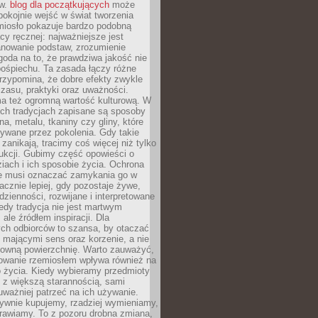
ów.
blog dla początkujących
może
pokojnie wejść w świat tworzenia
emiosło pokazuje bardzo podobną
cy ręcznej: najważniejsze jest
anowanie podstaw, zrozumienie
zgoda na to, że prawdziwa jakość nie
pośpiechu. Ta zasada łączy różne
przypomina, że dobre efekty zwykle
czasu, praktyki oraz uważności.
a też ogromną wartość kulturową. W
ych tradycjach zapisane są sposoby
na, metalu, tkaniny czy gliny, które
ywane przez pokolenia. Gdy takie
 zanikają, tracimy coś więcej niż tylko
ukcji. Gubimy część opowieści o
ziach i ich sposobie życia. Ochrona
ie musi oznaczać zamykania go w
cznie lepiej, gdy pozostaje żywe,
zienności, rozwijane i interpretowane
dy tradycja nie jest martwym
ale źródłem inspiracji. Dla
ch odbiorców to szansa, by otaczać
 mającymi sens oraz korzenie, a nie
ktowną powierzchnię. Warto zauważyć,
sowanie rzemiosłem wpływa również na
 życia. Kiedy wybieramy przedmioty
z większą starannością, sami
ważniej patrzeć na ich używanie.
sywnie kupujemy, rzadziej wymieniamy,
rawiamy. To z pozoru drobna zmiana,