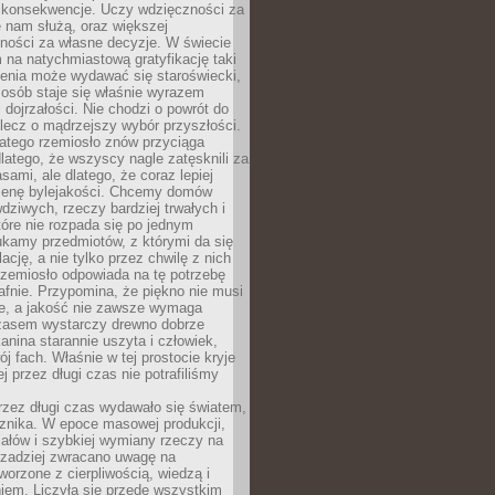
 konsekwencje. Uczy wdzięczności za
e nam służą, oraz większej
ności za własne decyzje. W świecie
na natychmiastową gratyfikację taki
enia może wydawać się staroświecki,
u osób staje się właśnie wyrazem
dojrzałości. Nie chodzi o powrót do
 lecz o mądrzejszy wybór przyszłości.
atego rzemiosło znów przyciąga
latego, że wszyscy nagle zatęsknili za
ami, ale dlatego, że coraz lepiej
enę bylejakości. Chcemy domów
wdziwych, rzeczy bardziej trwałych i
tóre nie rozpada się po jednym
ukamy przedmiotów, z którymi da się
ację, a nie tylko przez chwilę z nich
Rzemiosło odpowiada na tę potrzebę
afnie. Przypomina, że piękno nie musi
we, a jakość nie zawsze wymaga
zasem wystarczy drewno dobrze
kanina starannie uszyta i człowiek,
ój fach. Właśnie w tej prostocie kryje
rej przez długi czas nie potrafiliśmy
rzez długi czas wydawało się światem,
 znika. W epoce masowej produkcji,
iałów i szybkiej wymiany rzeczy na
rzadziej zwracano uwagę na
worzone z cierpliwością, wiedzą i
iem. Liczyła się przede wszystkim