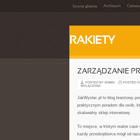
Archiwum
Celowy
Strona główna
RAKIETY
ZARZĄDZANIE P
POSTED BY ADMIN
POSTED ON 
WYŁĄCZONA
JakWyslac.pl to blog branżowy po
praktycznym poradom dla osób, kt
skalowalny sklep internetowy.
To miejsce, w którym realne case 
każdy przedsiębiorca mógł od raz