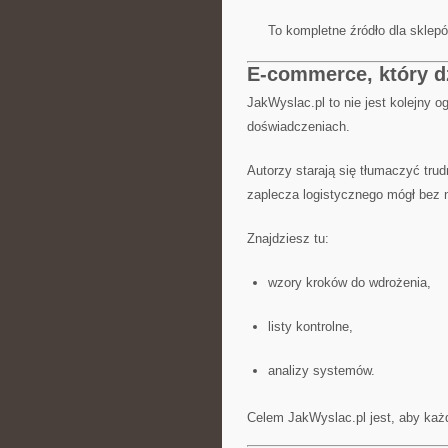
To kompletne źródło dla sklep
E-commerce, który dzi
JakWyslac.pl to nie jest kolejny 
doświadczeniach.
Autorzy starają się tłumaczyć tru
zaplecza logistycznego mógł bez n
Znajdziesz tu:
wzory kroków do wdrożenia,
listy kontrolne,
analizy systemów.
Celem JakWyslac.pl jest, aby każdy