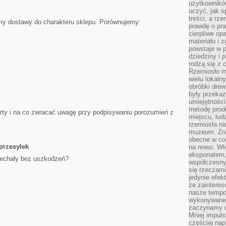
użytkownik
uczyć, jak s
treści, a rz
rmy dostawy do charakteru sklepu. Porównujemy:
prawdę o pra
cierpliwe op
materiału i 
powstaje w 
dziedziny i 
rodzą się z 
Rzemiosło m
wielu lokaln
obróbki drew
były przekaz
umiejętności
metodę prod
rty i na co zwracać uwagę przy podpisywaniu porozumień z
miejscu, lud
rzemiosła n
muzeum. Zna
obecne w cod
przesyłek
na nowo. Wte
eksponatem, 
jechały bez uszkodzeń?
współczesny
się rzeczami
jedynie efe
że zaintere
nasze tempo
wykonywane 
zaczynamy u
Mniej impul
częściej nap