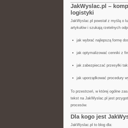
JakWyslac.pl – komp
logistyki
JakWyslac.pl powstał z myślą o l
artykułów i szukają rzetelnych odp
jak wybrać najlepszą formę do
jak optymalizować cenniki z fi
jak zabezpieczać przesyłki tak
jak uporządkować procedury wy
To przestrzeń, w której ogólne z
tekst na JakWyslac.pl jest przygo
procesów.
Dla kogo jest JakWys
JakWyslac.pl to blog dla: