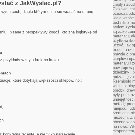
ystać z JakWyslac.pl?
ciepły i zbu
Ciekawe jest
owych cech, dzięki którym chce się wracać na stronę:
oznacza odr
wiele współc
techniki z 
stylem życia
są zakorzen
niu i pisane z perspektywy kogoś, kto zna logistykę od
materiału, a
użytkownik
uczyć, jak s
treści, a rz
go
prawdę o pra
cierpliwe op
sz przykłady w stylu krok po kroku.
materiału i 
powstaje w 
dziedziny i 
lemach
rodzą się z 
uacje, które dotykają większości sklepów, np.:
Rzemiosło m
wielu lokaln
obróbki drew
były przekaz
umiejętności
metodę prod
i,
miejscu, lud
rzemiosła n
muzeum. Zna
ch.
obecne w cod
na nowo. Wte
eksponatem, 
 konkretną receptę, a nie tylko narzekanie.