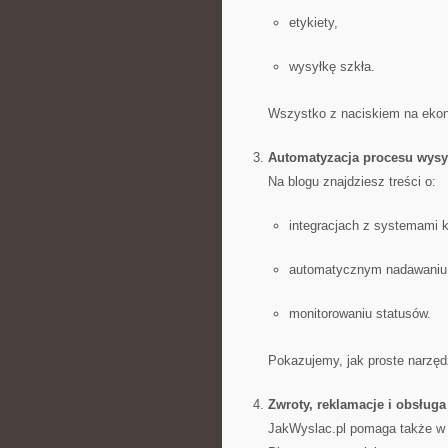
etykiety,
wysyłkę szkła.
Wszystko z naciskiem na eko
Automatyzacja procesu wysy
Na blogu znajdziesz treści o:
integracjach z systemami k
automatycznym nadawaniu
monitorowaniu statusów.
Pokazujemy, jak proste narzęd
Zwroty, reklamacje i obsług
JakWyslac.pl pomaga także w u