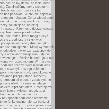
no nas do myślenia, że lepiej mieć
epiej. Zapełnialiśmy domy rzeczami,
traciły wartość, psuły się lub
do nas pasować. W efekcie pojawiło
 przesytu i chaosu. Coraz więcej osób
wniosku, że rozsądniej kupić mniej,
zeczy solidniejsze, bardziej
i trwalsze. Rzemiosło dobrze wpisuje
anę. Nie oferuje przedmiotów
h, lecz takich, które mogą służyć
zeć się z godnością i zyskiwać
 podejście jest korzystne nie tylko
 ale też ekologicznie. Mniej wyrzucania
ej odpadów, a większy szacunek do
rzyja odpowiedzialniejszemu stylowi
o ważna jest również historia, jaka stoi
wykonanym przedmiotem. W masowej
chodzenie rzeczy bywa niewidzialne.
to je stworzył, z czego dokładnie
 jakich warunkach były produkowane.
rzywraca przejrzystość. Możemy
ę, zrozumieć proces i zobaczyć, ile
 dany efekt. To zmienia relację
wiekiem a przedmiotem. Przestajemy
eczy jako chwilowe narzędzia, a
ostrzegać ich wartość oraz
W ten sposób codzienne otoczenie
 tylko funkcjonalne, ale też bardziej
om urządzony z myślą o jakości nie
susowy. Może być prosty, ale spójny,