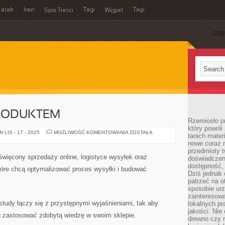
 atak
Iran
Tagi
Tagi
Spis Treści
Węgiel
SUB
RODUKTEM
Rzemiosło p
który powoli
ZARZĄDZANIE
LIS - 17 - 2025
MOŻLIWOŚĆ KOMENTOWANIA
ZOSTAŁA
tanich mater
PRODUKTEM
nowe coraz 
przedmioty t
święcony sprzedaży online, logistyce wysyłek oraz
doświadczen
dostępność, 
óre chcą optymalizować proces wysyłki i budować
Dziś jednak 
patrzeć na o
sposobie ur
zainteresowa
study łączy się z przystępnymi wyjaśnieniami, tak aby
lokalnych p
jakości. Nie
u zastosować zdobytą wiedzę w swoim sklepie.
drewno czy 