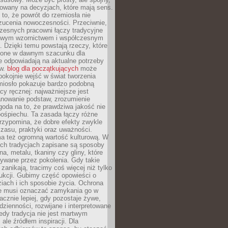
dowany na decyzjach, które mają sens.
 to, że powrót do rzemiosła nie
zucenia nowoczesności. Przeciwnie,
zesnych pracowni łączy tradycyjne
nowym wzornictwem i współczesnym
. Dzięki temu powstają rzeczy, które
ione w dawnym szacunku dla
le odpowiadają na aktualne potrzeby
ów.
blog dla początkujących
może
pokojnie wejść w świat tworzenia
emiosło pokazuje bardzo podobną
cy ręcznej: najważniejsze jest
anowanie podstaw, zrozumienie
zgoda na to, że prawdziwa jakość nie
pośpiechu. Ta zasada łączy różne
przypomina, że dobre efekty zwykle
czasu, praktyki oraz uważności.
a też ogromną wartość kulturową. W
ych tradycjach zapisane są sposoby
na, metalu, tkaniny czy gliny, które
ywane przez pokolenia. Gdy takie
 zanikają, tracimy coś więcej niż tylko
ukcji. Gubimy część opowieści o
ziach i ich sposobie życia. Ochrona
ie musi oznaczać zamykania go w
cznie lepiej, gdy pozostaje żywe,
zienności, rozwijane i interpretowane
dy tradycja nie jest martwym
ale źródłem inspiracji. Dla