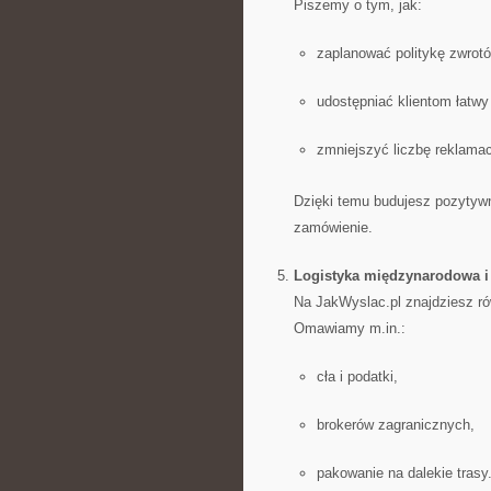
Piszemy o tym, jak:
zaplanować politykę zwrotó
udostępniać klientom łatwy
zmniejszyć liczbę reklamacj
Dzięki temu budujesz pozytyw
zamówienie.
Logistyka międzynarodowa i
Na JakWyslac.pl znajdziesz ró
Omawiamy m.in.:
cła i podatki,
brokerów zagranicznych,
pakowanie na dalekie trasy