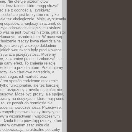
anę. Nie oferuje przedmiotów
h, lecz takich, które mogą służyć
zeć się z godnością i zyskiwać
 podejście jest korzystne nie tylko
 ale też ekologicznie. Mniej wyrzucania
ej odpadów, a większy szacunek do
rzyja odpowiedzialniejszemu stylowi
o ważna jest również historia, jaka stoi
wykonanym przedmiotem. W masowej
chodzenie rzeczy bywa niewidzialne.
to je stworzył, z czego dokładnie
 jakich warunkach były produkowane.
rzywraca przejrzystość. Możemy
ę, zrozumieć proces i zobaczyć, ile
 dany efekt. To zmienia relację
wiekiem a przedmiotem. Przestajemy
eczy jako chwilowe narzędzia, a
ostrzegać ich wartość oraz
W ten sposób codzienne otoczenie
 tylko funkcjonalne, ale też bardziej
om urządzony z myślą o jakości nie
susowy. Może być prosty, ale spójny,
dowany na decyzjach, które mają sens.
 to, że powrót do rzemiosła nie
zucenia nowoczesności. Przeciwnie,
zesnych pracowni łączy tradycyjne
nowym wzornictwem i współczesnym
. Dzięki temu powstają rzeczy, które
ione w dawnym szacunku dla
le odpowiadają na aktualne potrzeby