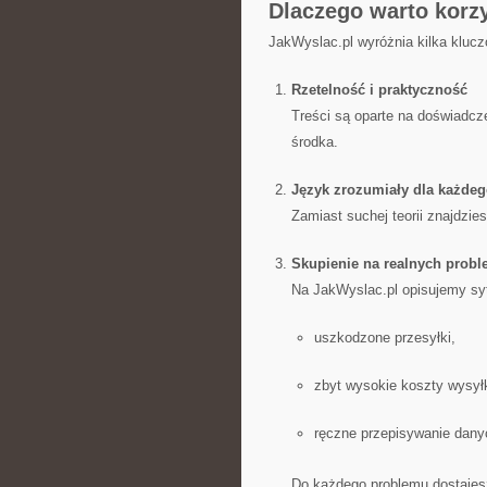
Dlaczego warto korz
JakWyslac.pl wyróżnia kilka klucz
Rzetelność i praktyczność
Treści są oparte na doświadcze
środka.
Język zrozumiały dla każde
Zamiast suchej teorii znajdzie
Skupienie na realnych prob
Na JakWyslac.pl opisujemy syt
uszkodzone przesyłki,
zbyt wysokie koszty wysyłk
ręczne przepisywanie dany
Do każdego problemu dostajesz