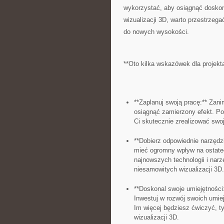
wykorzystać, aby osiągnąć doskona
wizualizacji 3D, warto przestrzega
do nowych wysokości.
**Oto kilka wskazówek‍ dla projekta
**Zaplanuj swoją pracę:** Zani
osiągnąć zamierzony⁢ efekt. Po
Ci skutecznie zrealizować swoj
**Dobierz odpowiednie narzędz
mieć ogromny wpływ na ostatecz
najnowszych technologii i narzę
niesamowitych wizualizacji 3D.
**Doskonal swoje umiejętności:*
Inwestuj w rozwój swoich umiej
Im więcej będziesz ćwiczyć, ty
wizualizacji 3D.