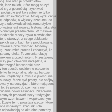
anę. Nie oferuje przedmiotów
h, lecz takich, które mogą służyć
zeć się z godnością i zyskiwać
 podejście jest korzystne nie tylko
 ale też ekologicznie. Mniej wyrzucania
ej odpadów, a większy szacunek do
rzyja odpowiedzialniejszemu stylowi
o ważna jest również historia, jaka stoi
wykonanym przedmiotem. W masowej
chodzenie rzeczy bywa niewidzialne.
to je stworzył, z czego dokładnie
 jakich warunkach były produkowane.
rzywraca przejrzystość. Możemy
ę, zrozumieć proces i zobaczyć, ile
 dany efekt. To zmienia relację
wiekiem a przedmiotem. Przestajemy
eczy jako chwilowe narzędzia, a
ostrzegać ich wartość oraz
W ten sposób codzienne otoczenie
 tylko funkcjonalne, ale też bardziej
om urządzony z myślą o jakości nie
susowy. Może być prosty, ale spójny,
dowany na decyzjach, które mają sens.
 to, że powrót do rzemiosła nie
zucenia nowoczesności. Przeciwnie,
zesnych pracowni łączy tradycyjne
nowym wzornictwem i współczesnym
. Dzięki temu powstają rzeczy, które
ione w dawnym szacunku dla
le odpowiadają na aktualne potrzeby