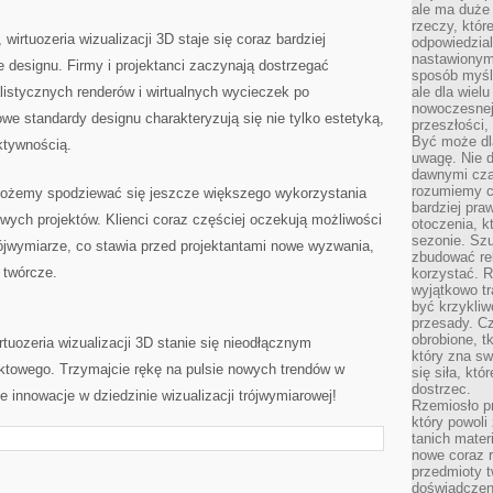
ale ma duże
rzeczy, któr
irtuozeria⁤ wizualizacji⁢ 3D staje się coraz⁣ bardziej
odpowiedzial
nastawionym 
 designu. Firmy i projektanci‌ zaczynają dostrzegać
sposób myśl
alistycznych renderów i wirtualnych‍ wycieczek po
ale dla wiel
nowoczesnej 
e ⁣standardy ‌designu charakteryzują‌ się nie tylko estetyką,
przeszłości,
Być może dl
aktywnością.
uwagę. Nie d
dawnymi czas
rozumiemy c
 możemy spodziewać się jeszcze większego wykorzystania
bardziej pra
owych‍ projektów. Klienci coraz częściej oczekują ‌możliwości
otoczenia, k
sezonie. Sz
ójwymiarze, co stawia przed projektantami nowe wyzwania,
zbudować rel
 twórcze.
korzystać. 
wyjątkowo tr
być krzykli
przesady. C
obrobione, t
uozeria‍ wizualizacji 3D ⁤stanie się ⁤nieodłącznym
który zna sw
towego. Trzymajcie‌ rękę na pulsie nowych trendów ⁤w
się siła, któ
dostrzec.
ne innowacje w dziedzinie​ wizualizacji trójwymiarowej!
Rzemiosło p
który powoli
tanich mater
nowe coraz 
przedmioty t
doświadczen