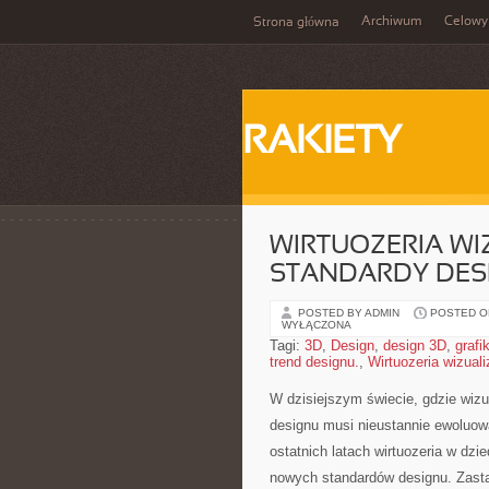
Archiwum
Celowy
Strona główna
RAKIETY
WIRTUOZERIA WI
STANDARDY DES
POSTED BY ADMIN
POSTED ON
WYŁĄCZONA
Tagi:
3D
,
Design
,
design 3D
,
graf
trend designu.
,
Wirtuozeria wizuali
W dzisiejszym świecie, gdzie⁣ wizu
designu musi nieustannie ewoluow
ostatnich latach ⁢wirtuozeria w dzie
nowych standardów designu.⁤ Zasta