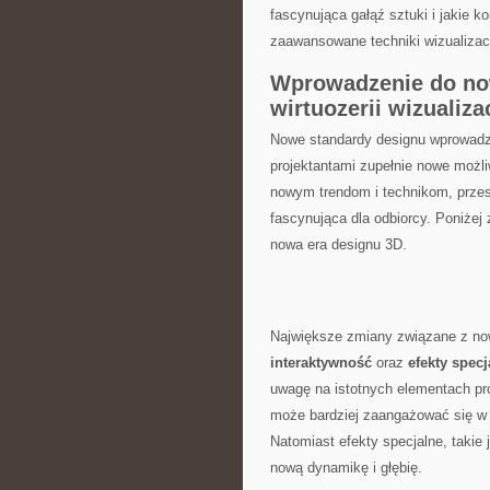
fascynująca gałąź sztuki i jakie k
zaawansowane techniki wizualizacyj
Wprowadzenie do no
wirtuozerii⁣ wizualizac
Nowe standardy ⁣designu wprowadzają
projektantami ⁤zupełnie nowe możl
nowym‌ trendom i ‌technikom, przest
fascynująca dla ‍odbiorcy. Poniżej
nowa era designu 3D.
Największe zmiany związane z no
interaktywność
oraz‍
efekty ⁢spec
‌uwagę na ​istotnych elementach p
może bardziej zaangażować ⁢się w‍ 
Natomiast efekty specjalne, takie
nową dynamikę⁤ i głębię.