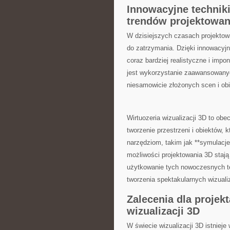
Innowacyjne techniki
trendów ‌projektowan
W dzisiejszych czasach projektowani
do zatrzymania. Dzięki innowacyjny
coraz bardziej realistyczne i imp
jest wykorzystanie zaawansowanych
niesamowicie ⁤złożonych⁤ scen i ob
Wirtuozeria wizualizacji⁣ 3D to obe
tworzenie przestrzeni ⁣i obiektów,
narzędziom,​ takim jak **symulacje f
możliwości projektowania 3D stają 
użytkowanie​ tych ⁣nowoczesnych‌ t
tworzenia ⁣spektakularnych wizualiz
Zalecenia dla projek
wizualizacji 3D
W świecie wizualizacji 3D istnieje