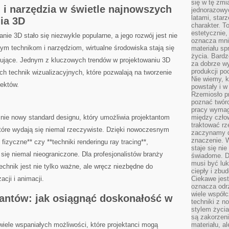
się w tę zmi
⁤ i narzędzia w świetle ⁣najnowszych
jednorazowyc
latami, star
ia 3D
charakter. To
estetycznie,
e 3D ​stało⁤ się niezwykle popularne, a jego rozwój jest‌ nie
oznacza mni
m technikom ​i narzędziom, wirtualne‌ środowiska‌ stają się
materiału sp
życia. Bardz
onujące. Jednym z kluczowych trendów w projektowaniu⁢ 3D
za dobrze 
produkcji po
 technik wizualizacyjnych, które⁣ pozwalają na tworzenie
Nie wiemy, k
iektów.
powstały i w
Rzemiosło p
poznać twórc
pracy wymaga
cnie nowy‌ standard designu, ⁣który‍ umożliwia⁢ projektantom
między czło
traktować rz
 które wydają się niemal rzeczywiste. Dzięki nowoczesnym
zaczynamy d
znaczenie. 
izyczne** czy⁣ **techniki renderingu ray⁤ tracing**,
staje się nie
się​ niemal nieograniczone. Dla ‌profesjonalistów branży
świadome. D
musi być luk
echnik jest nie tylko ważne, ale wręcz ​niezbędne do
ciepły i zbu
acji i animacji.
Ciekawe jest
oznacza odr
wiele współc
tantów: jak osiągnąć doskonałość w
techniki z 
stylem życia
są zakorzen
 wiele wspaniałych możliwości, które projektanci mogą
materiału, a