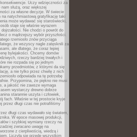
 konsekwencje. Uczy wdzięczności za
e nam służą, oraz większej
ności za własne decyzje. W świecie
na natychmiastową gratyfikację taki
enia może wydawać się staroświecki,
u osób staje się właśnie wyrazem
dojrzałości. Nie chodzi o powrót do
 lecz o mądrzejszy wybór przyszłości.
atego rzemiosło znów przyciąga
latego, że wszyscy nagle zatęsknili za
ami, ale dlatego, że coraz lepiej
enę bylejakości. Chcemy domów
wdziwych, rzeczy bardziej trwałych i
tóre nie rozpada się po jednym
ukamy przedmiotów, z którymi da się
ację, a nie tylko przez chwilę z nich
Rzemiosło odpowiada na tę potrzebę
afnie. Przypomina, że piękno nie musi
we, a jakość nie zawsze wymaga
zasem wystarczy drewno dobrze
kanina starannie uszyta i człowiek,
ój fach. Właśnie w tej prostocie kryje
rej przez długi czas nie potrafiliśmy
rzez długi czas wydawało się światem,
 znika. W epoce masowej produkcji,
iałów i szybkiej wymiany rzeczy na
rzadziej zwracano uwagę na
worzone z cierpliwością, wiedzą i
iem. Liczyła się przede wszystkim