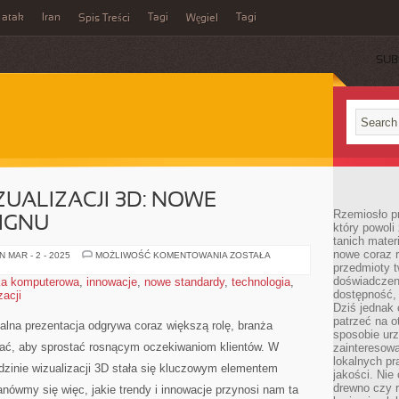
 atak
Iran
Tagi
Tagi
Spis Treści
Węgiel
SUB
ZUALIZACJI 3D: NOWE
Rzemiosło p
IGNU
który powoli
tanich mater
nowe coraz 
WIRTUOZERIA
 MAR - 2 - 2025
MOŻLIWOŚĆ KOMENTOWANIA
ZOSTAŁA
WIZUALIZACJI
przedmioty t
3D:
doświadczen
ika komputerowa
,
innowacje
,
nowe standardy
,
technologia
,
NOWE
dostępność, 
zacji
STANDARDY
DESIGNU
Dziś jednak 
patrzeć na o
alna prezentacja odgrywa⁤ coraz ​większą rolę, branża
sposobie ur
ać, ⁢aby ​sprostać rosnącym oczekiwaniom klientów. W
zainteresowa
lokalnych p
dzinie wizualizacji 3D ​stała ‌się‌ kluczowym elementem⁣
jakości. Nie
drewno czy 
nówmy się więc, jakie trendy i innowacje przynosi nam ta