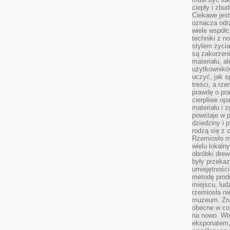
ciepły i zbu
Ciekawe jest
oznacza odr
wiele współc
techniki z 
stylem życia
są zakorzen
materiału, a
użytkownik
uczyć, jak s
treści, a rz
prawdę o pra
cierpliwe op
materiału i 
powstaje w 
dziedziny i 
rodzą się z 
Rzemiosło m
wielu lokaln
obróbki drew
były przekaz
umiejętności
metodę prod
miejscu, lud
rzemiosła n
muzeum. Zna
obecne w cod
na nowo. Wte
eksponatem, 