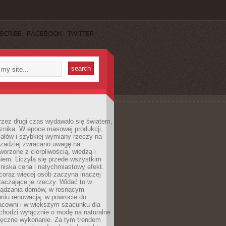
SCRIBE
FACEBOOK
TWITTER
rzez długi czas wydawało się światem,
 znika. W epoce masowej produkcji,
iałów i szybkiej wymiany rzeczy na
rzadziej zwracano uwagę na
worzone z cierpliwością, wiedzą i
iem. Liczyła się przede wszystkim
niska cena i natychmiastowy efekt.
coraz więcej osób zaczyna inaczej
taczające je rzeczy. Widać to w
ządzania domów, w rosnącym
niu renowacją, w powrocie do
racowni i w większym szacunku dla
 chodzi wyłącznie o modę na naturalne
ręczne wykonanie. Za tym trendem