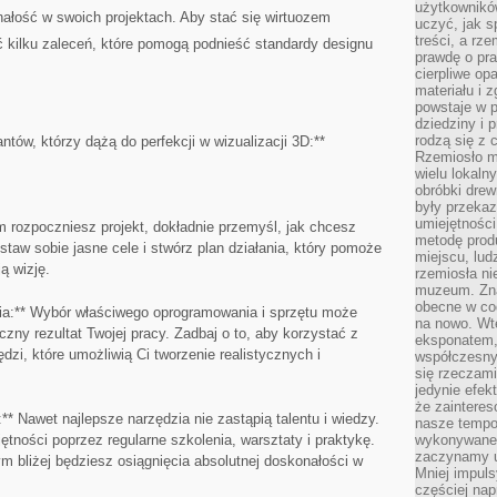
użytkownik
łość‍ w swoich projektach. Aby​ stać się wirtuozem
uczyć, jak s
treści, a rz
ć kilku‌ zaleceń, które pomogą podnieść standardy designu⁣
prawdę o pra
cierpliwe op
materiału i 
powstaje w 
dziedziny i 
rodzą się z 
ntów,​ którzy⁣ dążą do perfekcji w wizualizacji 3D:**
Rzemiosło m
wielu lokaln
obróbki drew
były przekaz
umiejętności
m rozpoczniesz projekt, dokładnie przemyśl, jak​ chcesz
metodę prod
staw sobie jasne cele i stwórz plan⁤ działania, który pomoże
miejscu, lud
ą wizję.
rzemiosła n
muzeum. Zna
obecne w cod
ia:** Wybór ‍właściwego oprogramowania i sprzętu może
na nowo. Wte
ny⁣ rezultat Twojej pracy. Zadbaj o to,‍ aby korzystać z
eksponatem, 
dzi, które umożliwią Ci tworzenie realistycznych i
współczesny
się rzeczami
jedynie efe
że zaintere
* Nawet najlepsze narzędzia nie zastąpią ‍talentu ⁢i wiedzy.
nasze tempo
ętności poprzez regularne szkolenia, warsztaty‍ i praktykę.
wykonywane 
zaczynamy u
m bliżej będziesz osiągnięcia absolutnej doskonałości w
Mniej impul
częściej nap