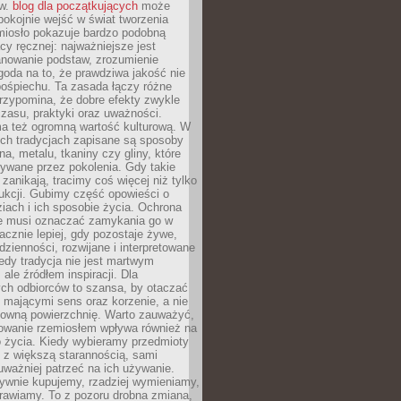
ów.
blog dla początkujących
może
pokojnie wejść w świat tworzenia
emiosło pokazuje bardzo podobną
cy ręcznej: najważniejsze jest
anowanie podstaw, zrozumienie
zgoda na to, że prawdziwa jakość nie
pośpiechu. Ta zasada łączy różne
przypomina, że dobre efekty zwykle
czasu, praktyki oraz uważności.
a też ogromną wartość kulturową. W
ych tradycjach zapisane są sposoby
na, metalu, tkaniny czy gliny, które
ywane przez pokolenia. Gdy takie
 zanikają, tracimy coś więcej niż tylko
ukcji. Gubimy część opowieści o
ziach i ich sposobie życia. Ochrona
ie musi oznaczać zamykania go w
cznie lepiej, gdy pozostaje żywe,
zienności, rozwijane i interpretowane
dy tradycja nie jest martwym
ale źródłem inspiracji. Dla
ch odbiorców to szansa, by otaczać
 mającymi sens oraz korzenie, a nie
ktowną powierzchnię. Warto zauważyć,
sowanie rzemiosłem wpływa również na
 życia. Kiedy wybieramy przedmioty
z większą starannością, sami
ważniej patrzeć na ich używanie.
sywnie kupujemy, rzadziej wymieniamy,
rawiamy. To z pozoru drobna zmiana,