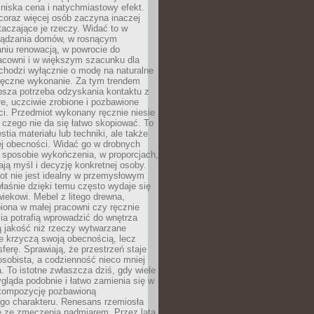
niska cena i natychmiastowy efekt.
coraz więcej osób zaczyna inaczej
taczające je rzeczy. Widać to w
ządzania domów, w rosnącym
niu renowacją, w powrocie do
racowni i w większym szacunku dla
 chodzi wyłącznie o modę na naturalne
ręczne wykonanie. Za tym trendem
ębsza potrzeba odzyskania kontaktu z
łe, uczciwie zrobione i pozbawione
i. Przedmiot wykonany ręcznie niesie
 czego nie da się łatwo skopiować. To
stia materiału lub techniki, ale także
ej obecności. Widać go w drobnych
 sposobie wykończenia, w proporcjach,
ają myśl i decyzję konkretnej osoby.
ot nie jest idealny w przemysłowym
właśnie dzięki temu często wydaje się
wiekowi. Mebel z litego drewna,
iona w małej pracowni czy ręcznie
lia potrafią wprowadzić do wnętrza
ą jakość niż rzeczy wytwarzane
e krzyczą swoją obecnością, lecz
ferę. Sprawiają, że przestrzeń staje
 osobista, a codzienność nieco mniej
 To istotne zwłaszcza dziś, gdy wiele
ląda podobnie i łatwo zamienia się w
kompozycję pozbawioną
ego charakteru. Renesans rzemiosła
e ze zmęczenia nadmiarem. Przez lata