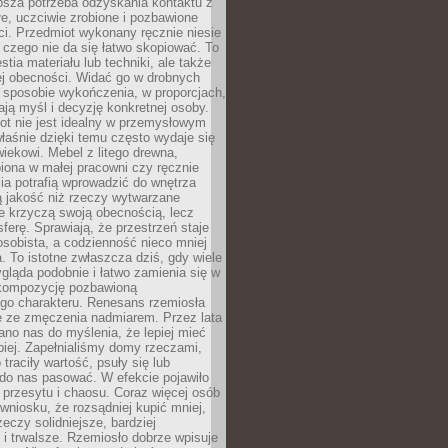
ębsza potrzeba odzyskania kontaktu z
łe, uczciwie zrobione i pozbawione
i. Przedmiot wykonany ręcznie niesie
 czego nie da się łatwo skopiować. To
stia materiału lub techniki, ale także
ej obecności. Widać go w drobnych
 sposobie wykończenia, w proporcjach,
ają myśl i decyzję konkretnej osoby.
ot nie jest idealny w przemysłowym
właśnie dzięki temu często wydaje się
wiekowi. Mebel z litego drewna,
iona w małej pracowni czy ręcznie
lia potrafią wprowadzić do wnętrza
ą jakość niż rzeczy wytwarzane
e krzyczą swoją obecnością, lecz
ferę. Sprawiają, że przestrzeń staje
 osobista, a codzienność nieco mniej
 To istotne zwłaszcza dziś, gdy wiele
ląda podobnie i łatwo zamienia się w
kompozycję pozbawioną
ego charakteru. Renesans rzemiosła
e ze zmęczenia nadmiarem. Przez lata
no nas do myślenia, że lepiej mieć
epiej. Zapełnialiśmy domy rzeczami,
traciły wartość, psuły się lub
do nas pasować. W efekcie pojawiło
 przesytu i chaosu. Coraz więcej osób
wniosku, że rozsądniej kupić mniej,
zeczy solidniejsze, bardziej
i trwalsze. Rzemiosło dobrze wpisuje