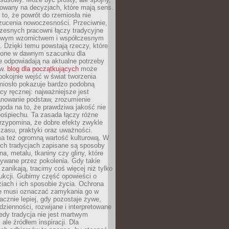
dowany na decyzjach, które mają sens.
 to, że powrót do rzemiosła nie
zucenia nowoczesności. Przeciwnie,
zesnych pracowni łączy tradycyjne
nowym wzornictwem i współczesnym
. Dzięki temu powstają rzeczy, które
ione w dawnym szacunku dla
le odpowiadają na aktualne potrzeby
ów.
blog dla początkujących
może
pokojnie wejść w świat tworzenia
emiosło pokazuje bardzo podobną
cy ręcznej: najważniejsze jest
anowanie podstaw, zrozumienie
zgoda na to, że prawdziwa jakość nie
pośpiechu. Ta zasada łączy różne
przypomina, że dobre efekty zwykle
czasu, praktyki oraz uważności.
a też ogromną wartość kulturową. W
ych tradycjach zapisane są sposoby
na, metalu, tkaniny czy gliny, które
ywane przez pokolenia. Gdy takie
 zanikają, tracimy coś więcej niż tylko
ukcji. Gubimy część opowieści o
ziach i ich sposobie życia. Ochrona
ie musi oznaczać zamykania go w
cznie lepiej, gdy pozostaje żywe,
zienności, rozwijane i interpretowane
dy tradycja nie jest martwym
ale źródłem inspiracji. Dla