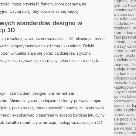
kryje się gł
orzyści może przynieść firmom, które ‌postawią na
tym, co trwa
anonimowośc
ne. ⁢Czytaj dalej, aby dowiedzieć się⁤ więcej!
w sobie coś,
nie tylko kwe
wych standardów ⁣designu w
śladu ludzki
różnicach, w
ji​ 3D
które zdradz
Taki przedmi
 ‍rewolucję w wirtuozerii wizualizacji 3D, ⁣otwierając przed
sensie, ale 
iwości eksperymentowania z formą i kształtem. Dzięki
bliższy czło
ceramika rob
rzeń wirtualna ⁣staje się coraz bardziej realistyczna i
szyty teksty
zupełnie inn
 znajdziesz najważniejsze zmiany, jakie niesie ze sobą ta
taśmowo. Ni
budują atmos
się bardziej
przypadkowa.
mieszkań wyg
katalogową 
indywidualn
wymi standardami designu ‍to
minimalizm
, ​
wynika takż
jalne
.‌ Minimalistyczne podejście do formy​ pozwala⁢ skupić
przyzwyczaja
więcej niż l
rojektu, podczas gdy interaktywność sprawia, że​ użytkownik
które szybko 
przestawały 
treść⁢ i eksplorować przestrzeń w sposób bardziej intuicyjny.
się poczucie
 jak
światło i cień
czy
animacje
, nadają wizualizacjom 3D
dochodzi do 
ale wybrać r
przemyślane 