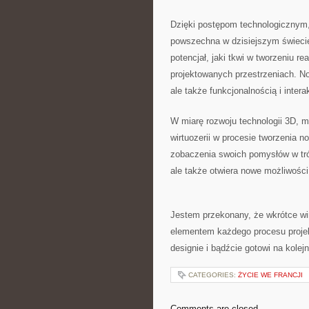
Dzięki postępom ‌technologicznym, w
⁤powszechna w dzisiejszym świecie‌
potencjał, jaki tkwi w tworzeniu re
projektowanych⁣ przestrzeniach. Now
ale także funkcjonalnością i inter
W miarę rozwoju technologii⁢ 3D,
wirtuozerii w procesie tworzenia‌ n
zobaczenia ⁤swoich⁣ pomysłów w tr
ale‍ także otwiera nowe możliwości
Jestem przekonany, że wkrótce wirt
elementem każdego ⁢procesu projek
designie i bądźcie ​gotowi na kolej
CATEGORIES:
ŻYCIE WE FRANCJI
Comments are closed.