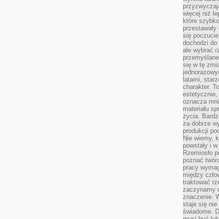
przyzwyczaja
więcej niż l
które szybko 
przestawały 
się poczucie
dochodzi do 
ale wybrać r
przemyślane 
się w tę zmi
jednorazowyc
latami, star
charakter. To
estetycznie,
oznacza mni
materiału sp
życia. Bardz
za dobrze 
produkcji po
Nie wiemy, k
powstały i w
Rzemiosło p
poznać twórc
pracy wymaga
między czło
traktować rz
zaczynamy d
znaczenie. 
staje się nie
świadome. D
musi być luk