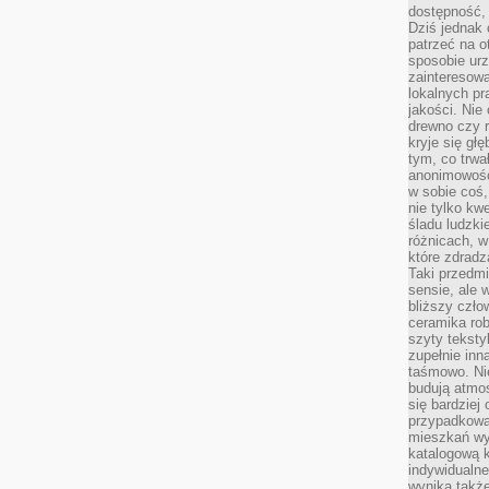
dostępność, 
Dziś jednak 
patrzeć na o
sposobie ur
zainteresowa
lokalnych p
jakości. Nie
drewno czy 
kryje się gł
tym, co trwa
anonimowośc
w sobie coś,
nie tylko kwe
śladu ludzki
różnicach, w
które zdradz
Taki przedmi
sensie, ale 
bliższy czło
ceramika rob
szyty teksty
zupełnie inn
taśmowo. Ni
budują atmos
się bardziej
przypadkowa.
mieszkań wyg
katalogową 
indywidualn
wynika takż