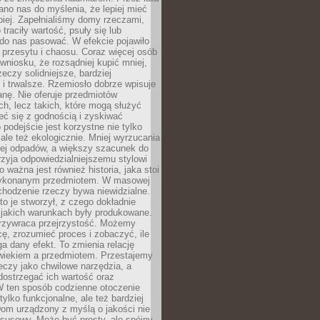
no nas do myślenia, że lepiej mieć
epiej. Zapełnialiśmy domy rzeczami,
traciły wartość, psuły się lub
do nas pasować. W efekcie pojawiło
 przesytu i chaosu. Coraz więcej osób
wniosku, że rozsądniej kupić mniej,
zeczy solidniejsze, bardziej
i trwalsze. Rzemiosło dobrze wpisuje
anę. Nie oferuje przedmiotów
h, lecz takich, które mogą służyć
zeć się z godnością i zyskiwać
 podejście jest korzystne nie tylko
 ale też ekologicznie. Mniej wyrzucania
ej odpadów, a większy szacunek do
rzyja odpowiedzialniejszemu stylowi
o ważna jest również historia, jaka stoi
wykonanym przedmiotem. W masowej
chodzenie rzeczy bywa niewidzialne.
to je stworzył, z czego dokładnie
 jakich warunkach były produkowane.
rzywraca przejrzystość. Możemy
ę, zrozumieć proces i zobaczyć, ile
 dany efekt. To zmienia relację
wiekiem a przedmiotem. Przestajemy
eczy jako chwilowe narzędzia, a
ostrzegać ich wartość oraz
W ten sposób codzienne otoczenie
 tylko funkcjonalne, ale też bardziej
om urządzony z myślą o jakości nie
susowy. Może być prosty, ale spójny,