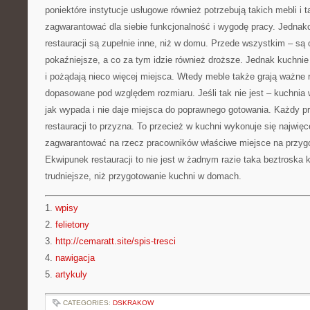
poniektóre instytucje usługowe również potrzebują takich mebli i 
zagwarantować dla siebie funkcjonalność i wygodę pracy. Jedna
restauracji są zupełnie inne, niż w domu. Przede wszystkim – są
pokaźniejsze, a co za tym idzie również droższe. Jednak kuchnie
i pożądają nieco więcej miejsca. Wtedy meble także grają ważne
dopasowane pod względem rozmiaru. Jeśli tak nie jest – kuchnia w 
jak wypada i nie daje miejsca do poprawnego gotowania. Każdy pr
restauracji to przyzna. To przecież w kuchni wykonuje się najwięc
zagwarantować na rzecz pracowników właściwe miejsce na przyg
Ekwipunek restauracji to nie jest w żadnym razie taka beztroska k
trudniejsze, niż przygotowanie kuchni w domach.
1.
wpisy
2.
felietony
3.
http://cemaratt.site/spis-tresci
4.
nawigacja
5.
artykuly
CATEGORIES:
DSKRAKOW