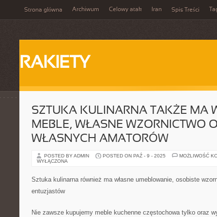
Archiwum
Celowy atak
Iran
Ta
Strona główna
Spis Treści
RAKIETY
SZTUKA KULINARNA TAKŻE MA 
MEBLE, WŁASNE WZORNICTWO 
WŁASNYCH AMATORÓW
POSTED BY ADMIN
POSTED ON PAŹ - 9 - 2025
MOŻLIWOŚĆ K
WYŁĄCZONA
Sztuka kulinarna również ma własne umeblowanie, osobiste wzorn
entuzjastów
Nie zawsze kupujemy meble kuchenne częstochowa tylko oraz w