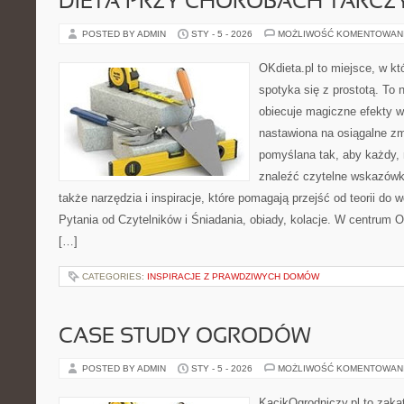
DIETA PRZY CHOROBACH TARCZ
POSTED BY ADMIN
STY - 5 - 2026
MOŻLIWOŚĆ KOMENTOWAN
OKdieta.pl to miejsce, w k
spotyka się z prostotą. To n
obiecuje magiczne efekty w 
nastawiona na osiągalne zm
pomyślana tak, aby każdy, 
znaleźć czytelne wskazówki
także narzędzia i inspiracje, które pomagają przejść od teorii do
Pytania od Czytelników i Śniadania, obiady, kolacje. W centrum OK
[…]
CATEGORIES:
INSPIRACJE Z PRAWDZIWYCH DOMÓW
CASE STUDY OGRODÓW
POSTED BY ADMIN
STY - 5 - 2026
MOŻLIWOŚĆ KOMENTOWAN
KącikOgrodniczy.pl to zaką