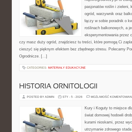
pasjonatów roślin i zieleni,
ogród, warzywnik oraz balk
łączy w sobie poradnik o k
roślinach balkonowych, a je
eksperymentowania przez ca
czy masz duży ogród, znajdziesz tu treści, które pomogą Ci zapl
cieszyć się pięknym efektem bez zbędnego stresu. Polecamy Por
Ogrodnicze. […]
CATEGORIES:
MATERIAŁY EDUKACYJNE
HISTORIA ORNITOLOGII
POSTED BY ADMIN
STY - 5 - 2026
MOŻLIWOŚĆ KOMENTOWAN
Kury i Koguty to miejsce d
świat domowej hodowli drob
kurami nioskami, przez wyc
utrzymanie zdrowego stada 