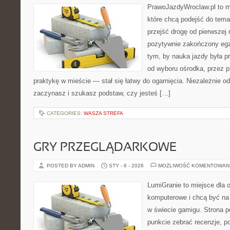
PrawoJazdyWroclaw.pl to m
które chcą podejść do tema
przejść drogę od pierwszej 
pozytywnie zakończony egz
tym, by nauka jazdy była p
od wyboru ośrodka, przez pr
praktykę w mieście — stał się łatwy do ogarnięcia. Niezależnie od
zaczynasz i szukasz podstaw, czy jesteś […]
CATEGORIES:
WASZA STREFA
GRY PRZEGLĄDARKOWE
POSTED BY ADMIN
STY - 6 - 2026
MOŻLIWOŚĆ KOMENTOWAN
LumiGranie to miejsce dla o
komputerowe i chcą być na 
w świecie gamigu. Strona p
punkcie zebrać recenzje, po