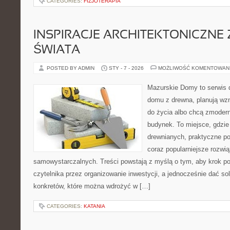
CATEGORIES:
FIZJOTERAPIA
INSPIRACJE ARCHITEKTONICZNE
ŚWIATA
POSTED BY ADMIN
STY - 7 - 2026
MOŻLIWOŚĆ KOMENTOWAN
Mazurskie Domy to serwis d
domu z drewna, planują wz
do życia albo chcą zmodern
budynek. To miejsce, gdzie 
drewnianych, praktyczne po
coraz popularniejsze rozwi
samowystarczalnych. Treści powstają z myślą o tym, aby krok p
czytelnika przez organizowanie inwestycji, a jednocześnie dać sol
konkretów, które można wdrożyć w […]
CATEGORIES:
KATANIA