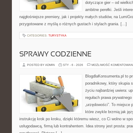
dotyczące gier – od wielkic
ambitne perełki. Jeśli inter
najgłośniejsze premiery, jak i projekty małych studiów, na LumiGra
przygotowane z myślą o różnych gustach i stylach grania. […]
CATEGORIES:
TURYSTYKA
SPRAWY CODZIENNE
POSTED BY ADMIN
STY - 6 - 2026
MOŻLIWOŚĆ KOMENTOWAN
BlogdlaKonsumenta.pl to p
poradnikowy, który skupia 
życiu najbardziej uwiera: up
regułach prawa prywatnego
„urzędowości”. To miejsce p
które zwykle brzmią jak jęz
instrukcję krok po kroku, dzięki któremu wiesz, co Ci wolno w sp
usługodawcą, firmą lub kontrahentem. Idea strony jest prosta: pra