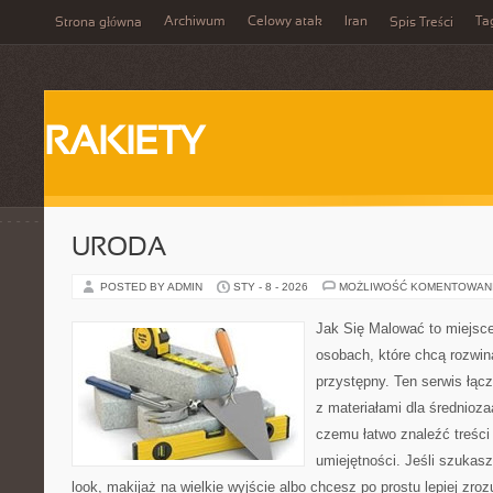
Archiwum
Celowy atak
Iran
Ta
Strona główna
Spis Treści
RAKIETY
URODA
POSTED BY ADMIN
STY - 8 - 2026
MOŻLIWOŚĆ KOMENTOWAN
Jak Się Malować to miejsc
osobach, które chcą rozwi
przystępny. Ten serwis łącz
z materiałami dla średnioz
czemu łatwo znaleźć treśc
umiejętności. Jeśli szukasz
look, makijaż na wielkie wyjście albo chcesz po prostu lepiej zroz