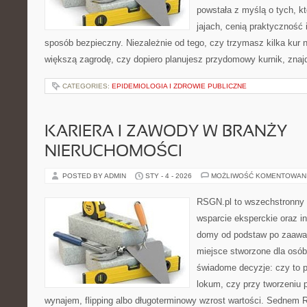
powstała z myślą o tych, k
jajach, cenią praktyczność
sposób bezpieczny. Niezależnie od tego, czy trzymasz kilka kur
większą zagrodę, czy dopiero planujesz przydomowy kurnik, znaj
CATEGORIES:
EPIDEMIOLOGIA I ZDROWIE PUBLICZNE
KARIERA I ZAWODY W BRANŻY
NIERUCHOMOŚCI
POSTED BY ADMIN
STY - 4 - 2026
MOŻLIWOŚĆ KOMENTOWAN
RSGN.pl to wszechstronny s
wsparcie eksperckie oraz i
domy od podstaw po zaawan
miejsce stworzone dla osó
świadome decyzje: czy to 
lokum, czy przy tworzeniu p
wynajem, flipping albo długoterminowy wzrost wartości. Sednem 