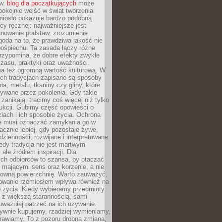
ów.
blog dla początkujących
może
pokojnie wejść w świat tworzenia
emiosło pokazuje bardzo podobną
cy ręcznej: najważniejsze jest
anowanie podstaw, zrozumienie
zgoda na to, że prawdziwa jakość nie
pośpiechu. Ta zasada łączy różne
przypomina, że dobre efekty zwykle
czasu, praktyki oraz uważności.
a też ogromną wartość kulturową. W
ych tradycjach zapisane są sposoby
na, metalu, tkaniny czy gliny, które
ywane przez pokolenia. Gdy takie
 zanikają, tracimy coś więcej niż tylko
ukcji. Gubimy część opowieści o
ziach i ich sposobie życia. Ochrona
ie musi oznaczać zamykania go w
cznie lepiej, gdy pozostaje żywe,
zienności, rozwijane i interpretowane
dy tradycja nie jest martwym
ale źródłem inspiracji. Dla
ch odbiorców to szansa, by otaczać
 mającymi sens oraz korzenie, a nie
ktowną powierzchnię. Warto zauważyć,
sowanie rzemiosłem wpływa również na
 życia. Kiedy wybieramy przedmioty
z większą starannością, sami
ważniej patrzeć na ich używanie.
sywnie kupujemy, rzadziej wymieniamy,
rawiamy. To z pozoru drobna zmiana,