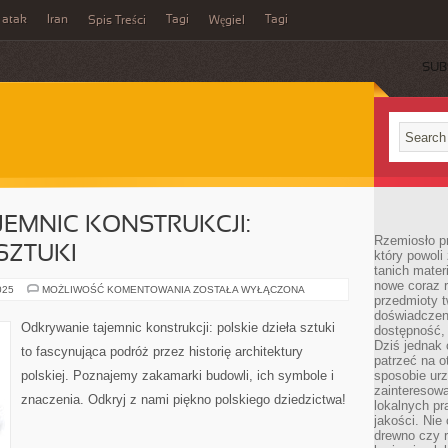
 atak
Iran
Tagi
Tagi
Spis Treści
Węgiel
SUB
EMNIC KONSTRUKCJI:
Rzemiosło p
SZTUKI
który powoli
tanich mater
nowe coraz 
ODKRYWANIE
025
MOŻLIWOŚĆ KOMENTOWANIA
ZOSTAŁA WYŁĄCZONA
przedmioty t
TAJEMNIC
KONSTRUKCJI:
doświadczen
POLSKIE
Odkrywanie tajemnic konstrukcji: polskie dzieła sztuki
dostępność, 
DZIEŁA
SZTUKI
Dziś jednak 
to fascynująca podróż przez historię architektury
patrzeć na o
polskiej. Poznajemy zakamarki budowli, ich symbole i
sposobie ur
zainteresowa
znaczenia. Odkryj z nami piękno polskiego dziedzictwa!
lokalnych p
jakości. Nie
drewno czy 