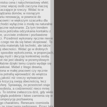
niska cena i natychmiastowy efekt.
coraz więcej osób zaczyna inaczej
taczające je rzeczy. Widać to w
ządzania domów, w rosnącym
niu renowacją, w powrocie do
racowni i w większym szacunku dla
 chodzi wyłącznie o modę na naturalne
ręczne wykonanie. Za tym trendem
ębsza potrzeba odzyskania kontaktu z
łe, uczciwie zrobione i pozbawione
i. Przedmiot wykonany ręcznie niesie
 czego nie da się łatwo skopiować. To
stia materiału lub techniki, ale także
ej obecności. Widać go w drobnych
 sposobie wykończenia, w proporcjach,
ają myśl i decyzję konkretnej osoby.
ot nie jest idealny w przemysłowym
właśnie dzięki temu często wydaje się
wiekowi. Mebel z litego drewna,
iona w małej pracowni czy ręcznie
lia potrafią wprowadzić do wnętrza
ą jakość niż rzeczy wytwarzane
e krzyczą swoją obecnością, lecz
ferę. Sprawiają, że przestrzeń staje
 osobista, a codzienność nieco mniej
 To istotne zwłaszcza dziś, gdy wiele
ląda podobnie i łatwo zamienia się w
kompozycję pozbawioną
ego charakteru. Renesans rzemiosła
e ze zmęczenia nadmiarem. Przez lata