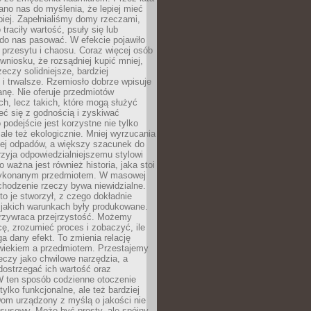
no nas do myślenia, że lepiej mieć
epiej. Zapełnialiśmy domy rzeczami,
traciły wartość, psuły się lub
do nas pasować. W efekcie pojawiło
 przesytu i chaosu. Coraz więcej osób
wniosku, że rozsądniej kupić mniej,
zeczy solidniejsze, bardziej
i trwalsze. Rzemiosło dobrze wpisuje
anę. Nie oferuje przedmiotów
h, lecz takich, które mogą służyć
zeć się z godnością i zyskiwać
 podejście jest korzystne nie tylko
 ale też ekologicznie. Mniej wyrzucania
ej odpadów, a większy szacunek do
rzyja odpowiedzialniejszemu stylowi
o ważna jest również historia, jaka stoi
wykonanym przedmiotem. W masowej
chodzenie rzeczy bywa niewidzialne.
to je stworzył, z czego dokładnie
 jakich warunkach były produkowane.
rzywraca przejrzystość. Możemy
ę, zrozumieć proces i zobaczyć, ile
 dany efekt. To zmienia relację
wiekiem a przedmiotem. Przestajemy
eczy jako chwilowe narzędzia, a
ostrzegać ich wartość oraz
W ten sposób codzienne otoczenie
 tylko funkcjonalne, ale też bardziej
om urządzony z myślą o jakości nie
susowy. Może być prosty, ale spójny,