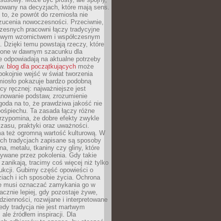
dowany na decyzjach, które mają sens.
 to, że powrót do rzemiosła nie
zucenia nowoczesności. Przeciwnie,
zesnych pracowni łączy tradycyjne
nowym wzornictwem i współczesnym
. Dzięki temu powstają rzeczy, które
ione w dawnym szacunku dla
le odpowiadają na aktualne potrzeby
ów.
blog dla początkujących
może
pokojnie wejść w świat tworzenia
emiosło pokazuje bardzo podobną
cy ręcznej: najważniejsze jest
anowanie podstaw, zrozumienie
zgoda na to, że prawdziwa jakość nie
pośpiechu. Ta zasada łączy różne
przypomina, że dobre efekty zwykle
czasu, praktyki oraz uważności.
a też ogromną wartość kulturową. W
ych tradycjach zapisane są sposoby
na, metalu, tkaniny czy gliny, które
ywane przez pokolenia. Gdy takie
 zanikają, tracimy coś więcej niż tylko
ukcji. Gubimy część opowieści o
ziach i ich sposobie życia. Ochrona
ie musi oznaczać zamykania go w
cznie lepiej, gdy pozostaje żywe,
zienności, rozwijane i interpretowane
dy tradycja nie jest martwym
ale źródłem inspiracji. Dla