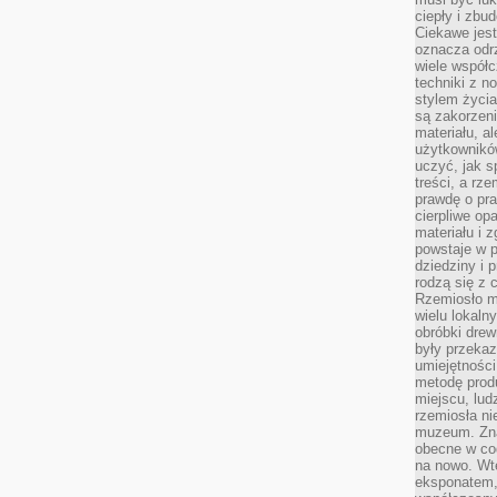
ciepły i zbu
Ciekawe jest
oznacza odr
wiele współc
techniki z 
stylem życia
są zakorzen
materiału, a
użytkownik
uczyć, jak s
treści, a rz
prawdę o pra
cierpliwe op
materiału i 
powstaje w 
dziedziny i 
rodzą się z 
Rzemiosło m
wielu lokaln
obróbki drew
były przekaz
umiejętności
metodę prod
miejscu, lud
rzemiosła n
muzeum. Zna
obecne w cod
na nowo. Wte
eksponatem, 