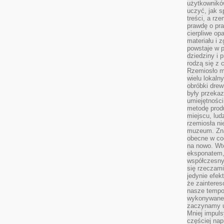
użytkownik
uczyć, jak s
treści, a rz
prawdę o pra
cierpliwe op
materiału i 
powstaje w 
dziedziny i 
rodzą się z 
Rzemiosło m
wielu lokaln
obróbki drew
były przekaz
umiejętności
metodę prod
miejscu, lud
rzemiosła n
muzeum. Zna
obecne w cod
na nowo. Wte
eksponatem, 
współczesny
się rzeczami
jedynie efe
że zaintere
nasze tempo
wykonywane 
zaczynamy u
Mniej impul
częściej nap