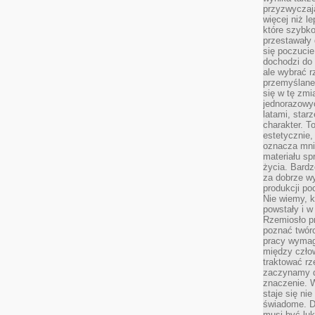
przyzwyczaja
więcej niż l
które szybko 
przestawały 
się poczucie
dochodzi do 
ale wybrać r
przemyślane 
się w tę zmi
jednorazowyc
latami, star
charakter. To
estetycznie,
oznacza mni
materiału sp
życia. Bardz
za dobrze 
produkcji po
Nie wiemy, k
powstały i w
Rzemiosło p
poznać twórc
pracy wymaga
między czło
traktować rz
zaczynamy d
znaczenie. 
staje się nie
świadome. D
musi być luk