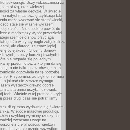
 konsekwencje. Uczy wdzięczności za
e nam służą, oraz większej
ności za własne decyzje. W świecie
na natychmiastową gratyfikację taki
enia może wydawać się staroświecki,
u osób staje się właśnie wyrazem
dojrzałości. Nie chodzi o powrót do
 lecz o mądrzejszy wybór przyszłości.
atego rzemiosło znów przyciąga
latego, że wszyscy nagle zatęsknili za
ami, ale dlatego, że coraz lepiej
enę bylejakości. Chcemy domów
wdziwych, rzeczy bardziej trwałych i
tóre nie rozpada się po jednym
ukamy przedmiotów, z którymi da się
ację, a nie tylko przez chwilę z nich
Rzemiosło odpowiada na tę potrzebę
afnie. Przypomina, że piękno nie musi
we, a jakość nie zawsze wymaga
zasem wystarczy drewno dobrze
kanina starannie uszyta i człowiek,
ój fach. Właśnie w tej prostocie kryje
rej przez długi czas nie potrafiliśmy
rzez długi czas wydawało się światem,
 znika. W epoce masowej produkcji,
iałów i szybkiej wymiany rzeczy na
rzadziej zwracano uwagę na
worzone z cierpliwością, wiedzą i
iem. Liczyła się przede wszystkim