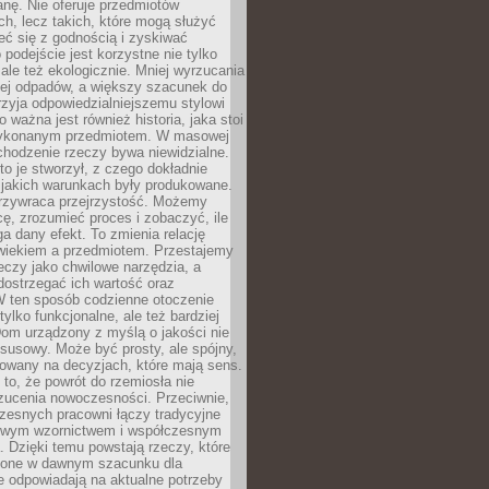
anę. Nie oferuje przedmiotów
h, lecz takich, które mogą służyć
zeć się z godnością i zyskiwać
 podejście jest korzystne nie tylko
 ale też ekologicznie. Mniej wyrzucania
ej odpadów, a większy szacunek do
rzyja odpowiedzialniejszemu stylowi
o ważna jest również historia, jaka stoi
wykonanym przedmiotem. W masowej
chodzenie rzeczy bywa niewidzialne.
to je stworzył, z czego dokładnie
 jakich warunkach były produkowane.
rzywraca przejrzystość. Możemy
ę, zrozumieć proces i zobaczyć, ile
 dany efekt. To zmienia relację
wiekiem a przedmiotem. Przestajemy
eczy jako chwilowe narzędzia, a
ostrzegać ich wartość oraz
W ten sposób codzienne otoczenie
 tylko funkcjonalne, ale też bardziej
om urządzony z myślą o jakości nie
susowy. Może być prosty, ale spójny,
dowany na decyzjach, które mają sens.
 to, że powrót do rzemiosła nie
zucenia nowoczesności. Przeciwnie,
zesnych pracowni łączy tradycyjne
nowym wzornictwem i współczesnym
. Dzięki temu powstają rzeczy, które
ione w dawnym szacunku dla
le odpowiadają na aktualne potrzeby