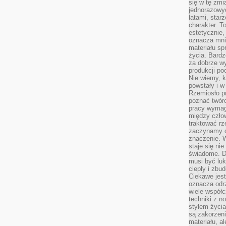
się w tę zmi
jednorazowyc
latami, star
charakter. To
estetycznie,
oznacza mni
materiału sp
życia. Bardz
za dobrze 
produkcji po
Nie wiemy, k
powstały i w
Rzemiosło p
poznać twórc
pracy wymaga
między czło
traktować rz
zaczynamy d
znaczenie. 
staje się nie
świadome. D
musi być luk
ciepły i zbu
Ciekawe jest
oznacza odr
wiele współc
techniki z 
stylem życia
są zakorzen
materiału, a