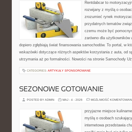
Rentdabcar to motoryzacyjn
rozwijany z myślą o osobach
zrozumieć rynek motoryzacy
przydatnych tematów związ
czemu może być pomocnym
zarówno dla użytkowników au
dopiero zgłębiają świat finansowania samochodów. To portal, w 
wskazówki dotyczące różnych aspektów korzystania z auta, od 
utrzymania aż po formalności. Nowości na stronie Samochody U
CATEGORIES:
ARTYKUŁY SPONSOROWANE
SEZONOWE GOTOWANIE
POSTED BY ADMIN
MAJ - 4 - 2026
MOŻLIWOŚĆ KOMENTOWAN
przyjazne miejsce kulinarne
myślą o osobach szukający
internetowa przedstawia cha