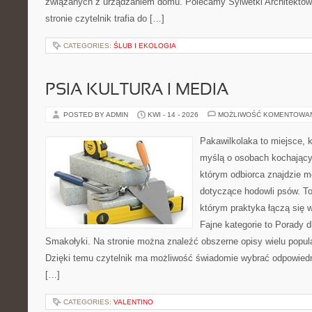
związanych z urządzaniem domu. Polecamy Sylwetki Architektów i
stronie czytelnik trafia do […]
CATEGORIES:
ŚLUB I EKOLOGIA
PSIA KULTURA I MEDIA
POSTED BY ADMIN
KWI - 14 - 2026
MOŻLIWOŚĆ KOMENTOWA
Pakawilkolaka to miejsce, k
myślą o osobach kochający
którym odbiorca znajdzie m
dotyczące hodowli psów. To 
którym praktyka łączą się 
Fajne kategorie to Porady d
Smakołyki. Na stronie można znaleźć obszerne opisy wielu popula
Dzięki temu czytelnik ma możliwość świadomie wybrać odpowiedn
[…]
CATEGORIES:
VALENTINO