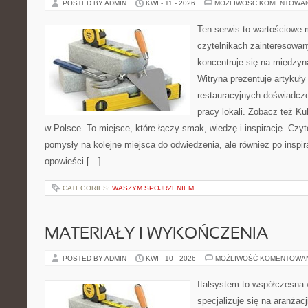
POSTED BY ADMIN
KWI - 11 - 2026
MOŻLIWOŚĆ KOMENTOWA
Ten serwis to wartościowe 
czytelnikach zainteresowany
koncentruje się na międzyna
Witryna prezentuje artykuły
restauracyjnych doświadcze
pracy lokali. Zobacz też Ku
w Polsce. To miejsce, które łączy smak, wiedzę i inspirację. Czytel
pomysły na kolejne miejsca do odwiedzenia, ale również po inspira
opowieści […]
CATEGORIES:
WASZYM SPOJRZENIEM
MATERIAŁY I WYKOŃCZENIA
POSTED BY ADMIN
KWI - 10 - 2026
MOŻLIWOŚĆ KOMENTOWA
Italsystem to współczesna w
specjalizuje się na aranżac