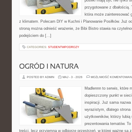
posiłki mają być nie tylko 
przygotowane z dbałością. 
która może zainteresować g
z klimatem. Polecam DIY w Kuchni i Planowanie Posiłków. Już o
stroną można odnieść wrażenie, że Bibi Bistro stawia na czyteln
podejściem do […]
CATEGORIES:
STUDENTWPODROZY
OGRÓD I NATURA
POSTED BY ADMIN
MAJ - 3 - 2026
MOŻLIWOŚĆ KOMENTOWAN
Madlennn to serwis, które 
dopieszczony punkt w sieci
inspiracji. Już sama nazwa
wyrazistym, dlatego stron
użytkowników, którzy lubią
prezentowania tematów. To 
treści, lecz przyjemna w odbiorze przestrzeń, w której ważne są z