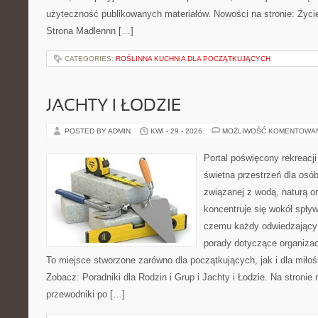
użyteczność publikowanych materiałów. Nowości na stronie: Życie
Strona Madlennn […]
CATEGORIES:
ROŚLINNA KUCHNIA DLA POCZĄTKUJĄCYCH
JACHTY I ŁODZIE
POSTED BY ADMIN
KWI - 29 - 2026
MOŻLIWOŚĆ KOMENTOWA
Portal poświęcony rekreacj
świetna przestrzeń dla osób
związanej z wodą, naturą o
koncentruje się wokół spły
czemu każdy odwiedzający
porady dotyczące organizac
To miejsce stworzone zarówno dla początkujących, jak i dla mił
Zobacz: Poradniki dla Rodzin i Grup i Jachty i Łodzie. Na stron
przewodniki po […]