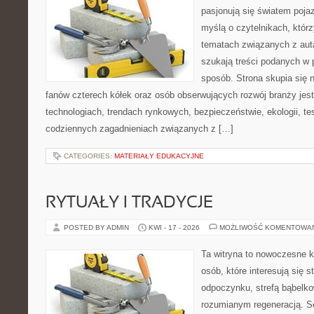
pasjonują się światem poja
myślą o czytelnikach, któr
tematach związanych z aut
szukają treści podanych w 
sposób. Strona skupia się 
fanów czterech kółek oraz osób obserwujących rozwój branży jes
technologiach, trendach rynkowych, bezpieczeństwie, ekologii, t
codziennych zagadnieniach związanych z […]
CATEGORIES:
MATERIAŁY EDUKACYJNE
RYTUAŁY I TRADYCJE
POSTED BY ADMIN
KWI - 17 - 2026
MOŻLIWOŚĆ KOMENTOWA
Ta witryna to nowoczesne k
osób, które interesują się s
odpoczynku, strefą bąbelko
rozumianym regeneracją. Se