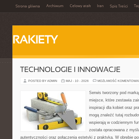
Archiwum
Celowy atak
Iran
Ta
Strona główna
Spis Treści
RAKIETY
TECHNOLOGIE I INNOWACJE
POSTED BY ADMIN
MAJ - 10 - 2026
MOŻLIWOŚĆ KOMENTOWA
Serwis tworzony pod marką
miejsce, które zestawia zai
inspiracji dla kobiet oraz p
mogą znaleźć tutaj rozbudo
wspierają w codziennym fu
została opracowana z myślą
autentyczności oraz połączenia estetyki z praktyką. W obrębie p