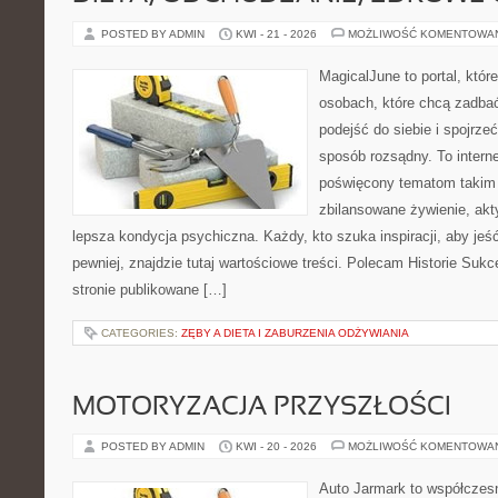
POSTED BY ADMIN
KWI - 21 - 2026
MOŻLIWOŚĆ KOMENTOWA
MagicalJune to portal, któr
osobach, które chcą zadba
podejść do siebie i spojrze
sposób rozsądny. To intern
poświęcony tematom takim 
zbilansowane żywienie, akt
lepsza kondycja psychiczna. Każdy, kto szuka inspiracji, aby jeść 
pewniej, znajdzie tutaj wartościowe treści. Polecam Historie Sukc
stronie publikowane […]
CATEGORIES:
ZĘBY A DIETA I ZABURZENIA ODŻYWIANIA
MOTORYZACJA PRZYSZŁOŚCI
POSTED BY ADMIN
KWI - 20 - 2026
MOŻLIWOŚĆ KOMENTOWA
Auto Jarmark to współczesn