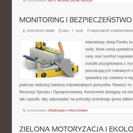
CATEGORIES:
BUTY NA SPECJALNE OKAZJE
MONITORING I BEZPIECZEŃSTWO
POSTED BY ADMIN
MAJ - 7 - 2026
MOŻLIWOŚĆ KOMENTOWAN
internetowy sklep Feniks t
osób, które cenią sprawdzo
ceny oraz komfort kupowani
została przygotowana z my
poszukujących ciekawych in
sprawdzą się zarówno w reg
podczas realizacji bardziej indywidualnych pomysłów. Nowości to S
Recenzje Sprzętu i Oprogramowania. Asortyment dostępny na str
taki sposób, aby odpowiadać na potrzeby szerokiego grona odbio
CATEGORIES:
PRZEKĄSKI I PRZYSTAWKI
ZIELONA MOTORYZACJA I EKOLO