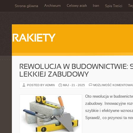
Archiwum
Celowy atak
Iran
Ta
Strona główna
Spis Treści
RAKIETY
REWOLUCJA W BUDOWNICTWIE: 
LEKKIEJ ZABUDOWY
POSTED BY ADMIN
MAJ - 21 - 2025
MOŻLIWOŚĆ KOMENTOWA
Oto rewolucja w budownictw
zabudowy. Innowacyjne roz
szybkie i efektywne wznosze
Sprawdź, co przynosi ta no