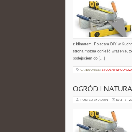
z klimatem. Polecam DIY w Kuchni
stroną można odnieść wrażenie, że
podejściem do […]
CATEGORIES:
STUDENTWPODROZ
OGRÓD I NATUR
POSTED BY ADMIN
MAJ - 3 - 2