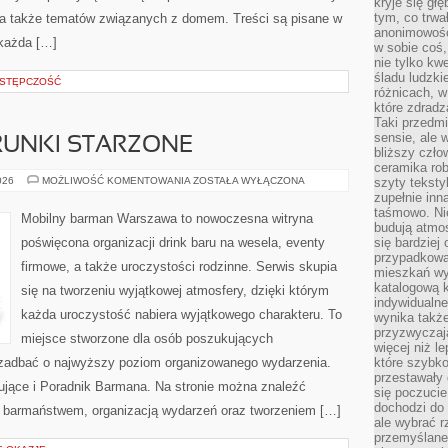
kryje się gł
tym, co trwa
 a także tematów związanych z domem. Treści są pisane w
anonimowośc
 każda […]
w sobie coś,
nie tylko kwe
śladu ludzki
STĘPCZOŚĆ
różnicach, w
które zdradz
Taki przedmi
sensie, ale 
TRUNKI STARZONE
bliższy czło
ceramika rob
WHISKY,
026
MOŻLIWOŚĆ KOMENTOWANIA
ZOSTAŁA WYŁĄCZONA
szyty teksty
RUM
zupełnie inn
I
taśmowo. Ni
TRUNKI
Mobilny barman Warszawa to nowoczesna witryna
STARZONE
budują atmos
poświęcona organizacji drink baru na wesela, eventy
się bardziej
przypadkowa.
firmowe, a także uroczystości rodzinne. Serwis skupia
mieszkań wyg
katalogową 
się na tworzeniu wyjątkowej atmosfery, dzięki którym
indywidualn
każda uroczystość nabiera wyjątkowego charakteru. To
wynika takż
przyzwyczaja
miejsce stworzone dla osób poszukujących
więcej niż l
cą zadbać o najwyższy poziom organizowanego wydarzenia.
które szybko 
przestawały 
jące i Poradnik Barmana. Na stronie można znaleźć
się poczucie
dochodzi do 
 barmaństwem, organizacją wydarzeń oraz tworzeniem […]
ale wybrać r
przemyślane 