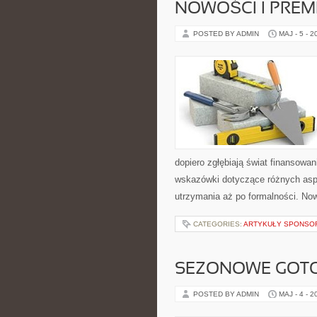
NOWOŚCI I PREM
POSTED BY ADMIN
MAJ - 5 - 2
dopiero zgłębiają świat finansow
wskazówki dotyczące różnych asp
utrzymania aż po formalności. N
CATEGORIES:
ARTYKUŁY SPONS
SEZONOWE GOT
POSTED BY ADMIN
MAJ - 4 - 2