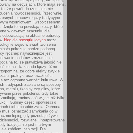
dowany na decyzjach, które mają sens.
 to, że powrót do rzemiosła nie
zucenia nowoczesności. Przeciwnie,
zesnych pracowni łączy tradycyjne
nowym wzornictwem i współczesnym
. Dzięki temu powstają rzeczy, które
ione w dawnym szacunku dla
le odpowiadają na aktualne potrzeby
ów.
blog dla początkujących
może
pokojnie wejść w świat tworzenia
emiosło pokazuje bardzo podobną
cy ręcznej: najważniejsze jest
anowanie podstaw, zrozumienie
zgoda na to, że prawdziwa jakość nie
pośpiechu. Ta zasada łączy różne
przypomina, że dobre efekty zwykle
czasu, praktyki oraz uważności.
a też ogromną wartość kulturową. W
ych tradycjach zapisane są sposoby
na, metalu, tkaniny czy gliny, które
ywane przez pokolenia. Gdy takie
 zanikają, tracimy coś więcej niż tylko
ukcji. Gubimy część opowieści o
ziach i ich sposobie życia. Ochrona
ie musi oznaczać zamykania go w
cznie lepiej, gdy pozostaje żywe,
zienności, rozwijane i interpretowane
dy tradycja nie jest martwym
ale źródłem inspiracji. Dla