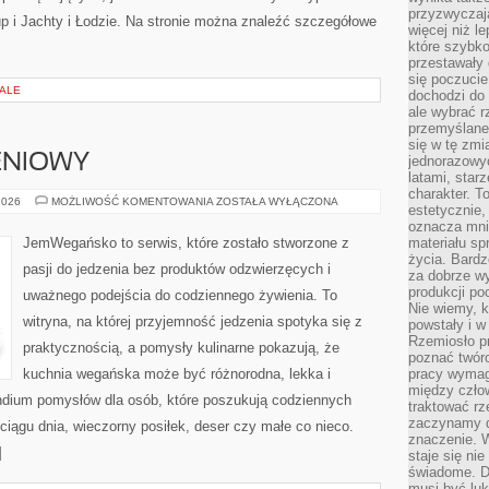
przyzwyczaja
up i Jachty i Łodzie. Na stronie można znaleźć szczegółowe
więcej niż l
które szybko 
przestawały 
się poczucie
IALE
dochodzi do 
ale wybrać r
przemyślane 
się w tę zmi
ENIOWY
jednorazowyc
latami, star
charakter. To
PORADNIK
2026
MOŻLIWOŚĆ KOMENTOWANIA
ZOSTAŁA WYŁĄCZONA
estetycznie,
ŻYWIENIOWY
oznacza mni
JemWegańsko to serwis, które zostało stworzone z
materiału sp
życia. Bardz
pasji do jedzenia bez produktów odzwierzęcych i
za dobrze 
produkcji po
uważnego podejścia do codziennego żywienia. To
Nie wiemy, k
witryna, na której przyjemność jedzenia spotyka się z
powstały i w
Rzemiosło p
praktycznością, a pomysły kulinarne pokazują, że
poznać twórc
kuchnia wegańska może być różnorodna, lekka i
pracy wymaga
między czło
dium pomysłów dla osób, które poszukują codziennych
traktować rz
zaczynamy d
ciągu dnia, wieczorny posiłek, deser czy małe co nieco.
znaczenie. 
]
staje się nie
świadome. D
musi być luk