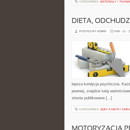
CATEGORIES:
MATERIAŁY I TKANI
DIETA, ODCHUDZ
POSTED BY ADMIN
KWI - 21 - 
lepsza kondycja psychiczna. Każdy, 
pewniej, znajdzie tutaj wartościow
stronie publikowane […]
CATEGORIES:
ZĘBY A DIETA I ZAB
MOTORYZACJA P