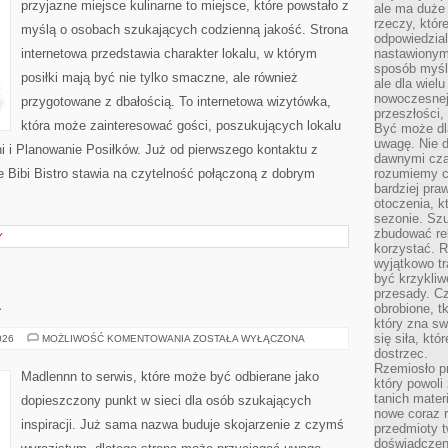
przyjazne miejsce kulinarne to miejsce, które powstało z
ale ma duże
rzeczy, któr
myślą o osobach szukających codzienną jakość. Strona
odpowiedzial
internetowa przedstawia charakter lokalu, w którym
nastawionym 
sposób myśl
posiłki mają być nie tylko smaczne, ale również
ale dla wiel
nowoczesnej 
przygotowane z dbałością. To internetowa wizytówka,
przeszłości,
która może zainteresować gości, poszukujących lokalu
Być może dl
uwagę. Nie d
 i Planowanie Posiłków. Już od pierwszego kontaktu z
dawnymi czas
 Bibi Bistro stawia na czytelność połączoną z dobrym
rozumiemy c
bardziej pra
otoczenia, k
sezonie. Sz
zbudować rel
Y
korzystać. 
wyjątkowo tr
być krzykli
przesady. C
A
obrobione, t
który zna sw
się siła, któ
OGRÓD
026
MOŻLIWOŚĆ KOMENTOWANIA
ZOSTAŁA WYŁĄCZONA
I
dostrzec.
NATURA
Rzemiosło p
Madlennn to serwis, które może być odbierane jako
który powoli
tanich mater
dopieszczony punkt w sieci dla osób szukających
nowe coraz 
inspiracji. Już sama nazwa buduje skojarzenie z czymś
przedmioty t
doświadczen