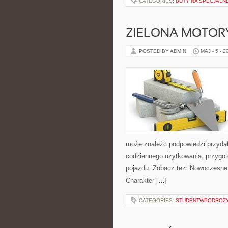
CATEGORIES:
BUTY NA SPECJALN
ZIELONA MOTORY
POSTED BY ADMIN
MAJ - 5 - 2
może znaleźć podpowiedzi przydat
codziennego użytkowania, przygo
pojazdu. Zobacz też: Nowoczesne
Charakter […]
CATEGORIES:
STUDENTWPODROZ