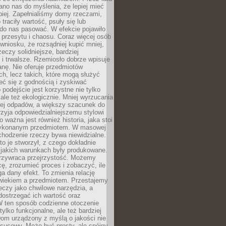
no nas do myślenia, że lepiej mieć
epiej. Zapełnialiśmy domy rzeczami,
traciły wartość, psuły się lub
do nas pasować. W efekcie pojawiło
 przesytu i chaosu. Coraz więcej osób
wniosku, że rozsądniej kupić mniej,
zeczy solidniejsze, bardziej
i trwalsze. Rzemiosło dobrze wpisuje
anę. Nie oferuje przedmiotów
h, lecz takich, które mogą służyć
zeć się z godnością i zyskiwać
 podejście jest korzystne nie tylko
 ale też ekologicznie. Mniej wyrzucania
ej odpadów, a większy szacunek do
rzyja odpowiedzialniejszemu stylowi
o ważna jest również historia, jaka stoi
wykonanym przedmiotem. W masowej
chodzenie rzeczy bywa niewidzialne.
to je stworzył, z czego dokładnie
 jakich warunkach były produkowane.
rzywraca przejrzystość. Możemy
ę, zrozumieć proces i zobaczyć, ile
 dany efekt. To zmienia relację
wiekiem a przedmiotem. Przestajemy
eczy jako chwilowe narzędzia, a
ostrzegać ich wartość oraz
W ten sposób codzienne otoczenie
 tylko funkcjonalne, ale też bardziej
om urządzony z myślą o jakości nie
susowy. Może być prosty, ale spójny,