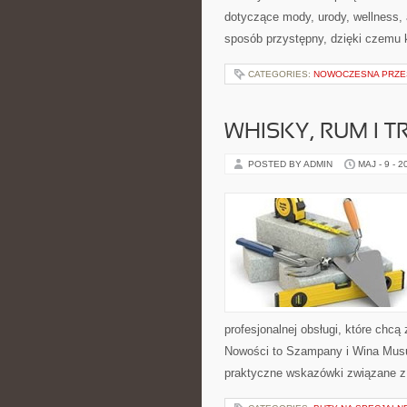
dotyczące mody, urody, wellness,
sposób przystępny, dzięki czemu
CATEGORIES:
NOWOCZESNA PRZE
WHISKY, RUM I 
POSTED BY ADMIN
MAJ - 9 - 2
profesjonalnej obsługi, które ch
Nowości to Szampany i Wina Musu
praktyczne wskazówki związane z