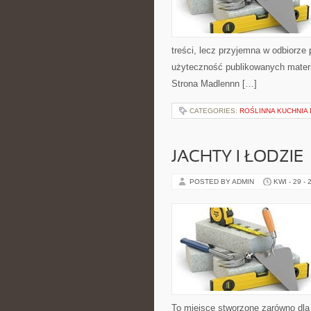
treści, lecz przyjemna w odbiorze 
użyteczność publikowanych materia
Strona Madlennn […]
CATEGORIES:
ROŚLINNA KUCHNIA
JACHTY I ŁODZIE
POSTED BY ADMIN
KWI - 29 - 
To miejsce stworzone zarówno dla