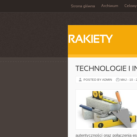
Archiwum
Celowy
Strona główna
RAKIETY
TECHNOLOGIE I 
POSTED BY ADMIN
MAJ - 10 -
autentyczności oraz połączenia es