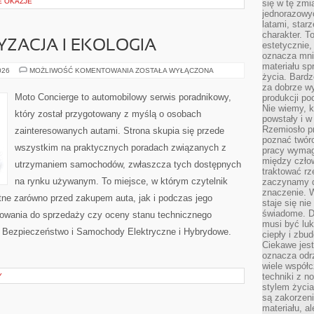
E OKAZJE
się w tę zmi
jednorazowyc
latami, star
charakter. To
ZACJA I EKOLOGIA
estetycznie,
oznacza mni
materiału sp
ZIELONA
026
MOŻLIWOŚĆ KOMENTOWANIA
ZOSTAŁA WYŁĄCZONA
życia. Bardz
MOTORYZACJA
I
za dobrze 
EKOLOGIA
Moto Concierge to automobilowy serwis poradnikowy,
produkcji po
Nie wiemy, k
który został przygotowany z myślą o osobach
powstały i w
Rzemiosło p
zainteresowanych autami. Strona skupia się przede
poznać twórc
wszystkim na praktycznych poradach związanych z
pracy wymaga
między czło
utrzymaniem samochodów, zwłaszcza tych dostępnych
traktować rz
na rynku używanym. To miejsce, w którym czytelnik
zaczynamy d
znaczenie. 
ne zarówno przed zakupem auta, jak i podczas jego
staje się nie
świadome. D
towania do sprzedaży czy oceny stanu technicznego
musi być luk
 Bezpieczeństwo i Samochody Elektryczne i Hybrydowe.
ciepły i zbu
Ciekawe jest
oznacza odr
wiele współc
techniki z 
Y
stylem życia
są zakorzen
materiału, a