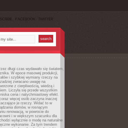
SCRIBE
FACEBOOK
TWITTER
rzez długi czas wydawało się światem,
 znika. W epoce masowej produkcji,
iałów i szybkiej wymiany rzeczy na
rzadziej zwracano uwagę na
worzone z cierpliwością, wiedzą i
iem. Liczyła się przede wszystkim
niska cena i natychmiastowy efekt.
coraz więcej osób zaczyna inaczej
taczające je rzeczy. Widać to w
ządzania domów, w rosnącym
niu renowacją, w powrocie do
racowni i w większym szacunku dla
 chodzi wyłącznie o modę na naturalne
ręczne wykonanie. Za tym trendem