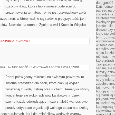
wyrazistym, dlatego strona może przyciągać uwagę
dostępność, 
użytkowników, którzy lubią świeże podejście do
Dziś jednak 
patrzeć na o
prezentowania tematów. To nie jest przypadkowy zbiór
sposobie ur
zainteresowa
przestrzeń, w której ważne są zarówno przejrzystość, jak i
lokalnych p
łów. Nowości na stronie: Życie na wsi i Kuchnia Wiejska.
jakości. Nie
drewno czy 
kryje się gł
tym, co trwa
anonimowośc
 DLA POCZĄTKUJĄCYCH
w sobie coś,
nie tylko kwe
śladu ludzki
różnicach, w
które zdradz
Taki przedmi
JACHTY
2026
MOŻLIWOŚĆ KOMENTOWANIA
ZOSTAŁA WYŁĄCZONA
sensie, ale 
I
bliższy czło
ŁODZIE
ceramika rob
Portal poświęcony rekreacji na świeżym powietrzu to
szyty teksty
świetna przestrzeń dla osób, które planują wyjazd
zupełnie inn
taśmowo. Ni
związanej z wodą, naturą oraz ruchem. Tematyka strony
budują atmos
się bardziej
koncentruje się wokół spływów kajakowych, dzięki
przypadkowa.
czemu każdy odwiedzający może znaleźć wartościowe
mieszkań wyg
katalogową 
porady dotyczące organizacji wolnego czasu nad rzeką.
indywidualn
 początkujących, jak i dla miłośników wodnych wypraw.
wynika takż