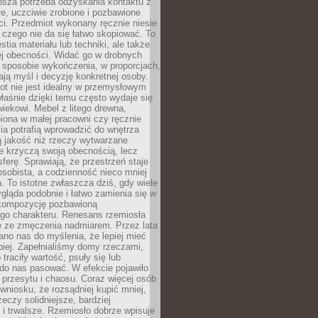
ębsza potrzeba odzyskania kontaktu z
łe, uczciwie zrobione i pozbawione
i. Przedmiot wykonany ręcznie niesie
 czego nie da się łatwo skopiować. To
stia materiału lub techniki, ale także
ej obecności. Widać go w drobnych
 sposobie wykończenia, w proporcjach,
ają myśl i decyzję konkretnej osoby.
ot nie jest idealny w przemysłowym
właśnie dzięki temu często wydaje się
wiekowi. Mebel z litego drewna,
iona w małej pracowni czy ręcznie
lia potrafią wprowadzić do wnętrza
ą jakość niż rzeczy wytwarzane
e krzyczą swoją obecnością, lecz
ferę. Sprawiają, że przestrzeń staje
 osobista, a codzienność nieco mniej
 To istotne zwłaszcza dziś, gdy wiele
ląda podobnie i łatwo zamienia się w
kompozycję pozbawioną
ego charakteru. Renesans rzemiosła
e ze zmęczenia nadmiarem. Przez lata
no nas do myślenia, że lepiej mieć
epiej. Zapełnialiśmy domy rzeczami,
traciły wartość, psuły się lub
do nas pasować. W efekcie pojawiło
 przesytu i chaosu. Coraz więcej osób
wniosku, że rozsądniej kupić mniej,
zeczy solidniejsze, bardziej
i trwalsze. Rzemiosło dobrze wpisuje