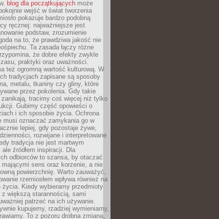
ów.
blog dla początkujących
może
pokojnie wejść w świat tworzenia
emiosło pokazuje bardzo podobną
cy ręcznej: najważniejsze jest
anowanie podstaw, zrozumienie
zgoda na to, że prawdziwa jakość nie
pośpiechu. Ta zasada łączy różne
przypomina, że dobre efekty zwykle
czasu, praktyki oraz uważności.
a też ogromną wartość kulturową. W
ych tradycjach zapisane są sposoby
na, metalu, tkaniny czy gliny, które
ywane przez pokolenia. Gdy takie
 zanikają, tracimy coś więcej niż tylko
ukcji. Gubimy część opowieści o
ziach i ich sposobie życia. Ochrona
ie musi oznaczać zamykania go w
cznie lepiej, gdy pozostaje żywe,
zienności, rozwijane i interpretowane
dy tradycja nie jest martwym
ale źródłem inspiracji. Dla
ch odbiorców to szansa, by otaczać
 mającymi sens oraz korzenie, a nie
ktowną powierzchnię. Warto zauważyć,
sowanie rzemiosłem wpływa również na
 życia. Kiedy wybieramy przedmioty
z większą starannością, sami
ważniej patrzeć na ich używanie.
sywnie kupujemy, rzadziej wymieniamy,
rawiamy. To z pozoru drobna zmiana,