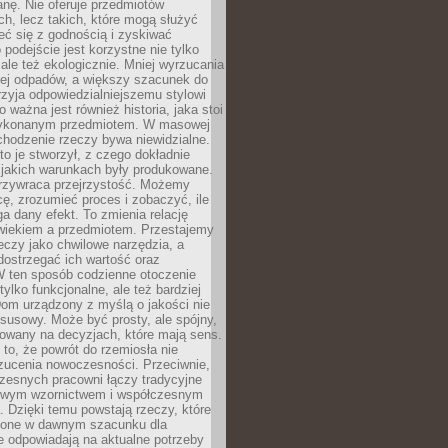
anę. Nie oferuje przedmiotów
h, lecz takich, które mogą służyć
zeć się z godnością i zyskiwać
 podejście jest korzystne nie tylko
 ale też ekologicznie. Mniej wyrzucania
ej odpadów, a większy szacunek do
rzyja odpowiedzialniejszemu stylowi
o ważna jest również historia, jaka stoi
wykonanym przedmiotem. W masowej
chodzenie rzeczy bywa niewidzialne.
to je stworzył, z czego dokładnie
 jakich warunkach były produkowane.
rzywraca przejrzystość. Możemy
ę, zrozumieć proces i zobaczyć, ile
 dany efekt. To zmienia relację
wiekiem a przedmiotem. Przestajemy
eczy jako chwilowe narzędzia, a
ostrzegać ich wartość oraz
W ten sposób codzienne otoczenie
 tylko funkcjonalne, ale też bardziej
om urządzony z myślą o jakości nie
susowy. Może być prosty, ale spójny,
dowany na decyzjach, które mają sens.
 to, że powrót do rzemiosła nie
zucenia nowoczesności. Przeciwnie,
zesnych pracowni łączy tradycyjne
nowym wzornictwem i współczesnym
. Dzięki temu powstają rzeczy, które
ione w dawnym szacunku dla
le odpowiadają na aktualne potrzeby