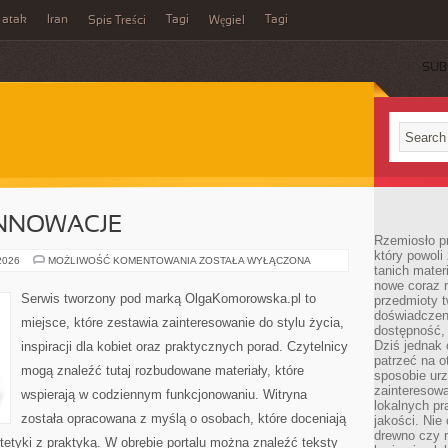
 atak
Iran
Tagi
Tagi
Spis Treści
Węgiel
SUB
INNOWACJE
Rzemiosło p
który powoli
TECHNOLOGIE
 2026
MOŻLIWOŚĆ KOMENTOWANIA
ZOSTAŁA WYŁĄCZONA
tanich mater
I
INNOWACJE
nowe coraz 
Serwis tworzony pod marką OlgaKomorowska.pl to
przedmioty t
doświadczen
miejsce, które zestawia zainteresowanie do stylu życia,
dostępność, 
Dziś jednak 
inspiracji dla kobiet oraz praktycznych porad. Czytelnicy
patrzeć na o
mogą znaleźć tutaj rozbudowane materiały, które
sposobie ur
zainteresowa
wspierają w codziennym funkcjonowaniu. Witryna
lokalnych p
została opracowana z myślą o osobach, które doceniają
jakości. Nie
drewno czy 
tetyki z praktyką. W obrębie portalu można znaleźć teksty