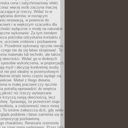
niska cena i natychmiastowy efekt.
coraz więcej osób zaczyna inaczej
taczające je rzeczy. Widać to w
ządzania domów, w rosnącym
niu renowacją, w powrocie do
racowni i w większym szacunku dla
 chodzi wyłącznie o modę na naturalne
ręczne wykonanie. Za tym trendem
ębsza potrzeba odzyskania kontaktu z
łe, uczciwie zrobione i pozbawione
i. Przedmiot wykonany ręcznie niesie
 czego nie da się łatwo skopiować. To
stia materiału lub techniki, ale także
ej obecności. Widać go w drobnych
 sposobie wykończenia, w proporcjach,
ają myśl i decyzję konkretnej osoby.
ot nie jest idealny w przemysłowym
właśnie dzięki temu często wydaje się
wiekowi. Mebel z litego drewna,
iona w małej pracowni czy ręcznie
lia potrafią wprowadzić do wnętrza
ą jakość niż rzeczy wytwarzane
e krzyczą swoją obecnością, lecz
ferę. Sprawiają, że przestrzeń staje
 osobista, a codzienność nieco mniej
 To istotne zwłaszcza dziś, gdy wiele
ląda podobnie i łatwo zamienia się w
kompozycję pozbawioną
ego charakteru. Renesans rzemiosła
e ze zmęczenia nadmiarem. Przez lata