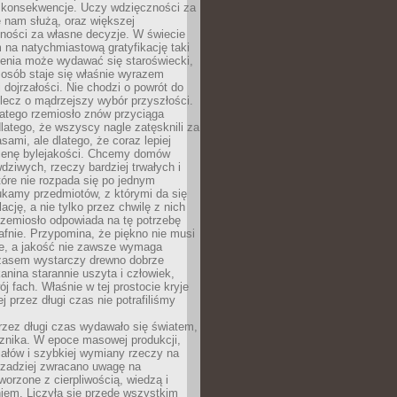
 konsekwencje. Uczy wdzięczności za
e nam służą, oraz większej
ności za własne decyzje. W świecie
na natychmiastową gratyfikację taki
enia może wydawać się staroświecki,
u osób staje się właśnie wyrazem
dojrzałości. Nie chodzi o powrót do
 lecz o mądrzejszy wybór przyszłości.
atego rzemiosło znów przyciąga
latego, że wszyscy nagle zatęsknili za
ami, ale dlatego, że coraz lepiej
enę bylejakości. Chcemy domów
wdziwych, rzeczy bardziej trwałych i
tóre nie rozpada się po jednym
ukamy przedmiotów, z którymi da się
ację, a nie tylko przez chwilę z nich
Rzemiosło odpowiada na tę potrzebę
afnie. Przypomina, że piękno nie musi
we, a jakość nie zawsze wymaga
zasem wystarczy drewno dobrze
kanina starannie uszyta i człowiek,
ój fach. Właśnie w tej prostocie kryje
rej przez długi czas nie potrafiliśmy
rzez długi czas wydawało się światem,
 znika. W epoce masowej produkcji,
iałów i szybkiej wymiany rzeczy na
rzadziej zwracano uwagę na
worzone z cierpliwością, wiedzą i
iem. Liczyła się przede wszystkim