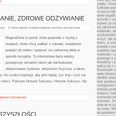
NY
ciepły i zbu
Ciekawe jest
oznacza odr
wiele współc
ANIE, ZDROWE ODŻYWIANIE
techniki z 
stylem życia
są zakorzen
DIETA,
2026
MOŻLIWOŚĆ KOMENTOWANIA
ZOSTAŁA WYŁĄCZONA
ODCHUDZANIE,
materiału, a
ZDROWE
użytkownik
ODŻYWIANIE
MagicalJune to portal, które powstało z myślą o
uczyć, jak s
treści, a rz
osobach, które chcą zadbać o zdrowie, świadomie
prawdę o pra
podejść do siebie i spojrzeć na codzienną dietę w
cierpliwe op
materiału i 
sposób rozsądny. To internetowa baza wiedzy
powstaje w 
dziedziny i 
poświęcony tematom takim jak odchudzanie,
rodzą się z 
zbilansowane żywienie, aktywność fizyczna, a także
Rzemiosło m
wielu lokaln
kto szuka inspiracji, aby jeść lepiej, żyć lżej i czuć się
obróbki drew
e treści. Polecam Historie Sukcesu i Historie Sukcesu. Na
były przekaz
umiejętności
metodę prod
miejscu, lud
rzemiosła n
URZENIA ODŻYWIANIA
muzeum. Zna
obecne w cod
na nowo. Wte
eksponatem, 
RZYSZŁOŚCI