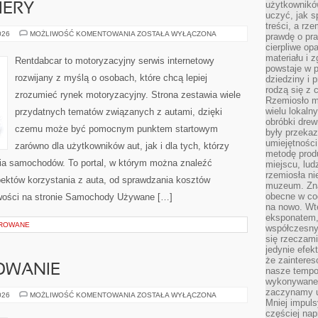
użytkownik
IERY
uczyć, jak s
treści, a rz
NOWOŚCI
026
MOŻLIWOŚĆ KOMENTOWANIA
ZOSTAŁA WYŁĄCZONA
prawdę o pra
I
cierpliwe op
PREMIERY
materiału i 
Rentdabcar to motoryzacyjny serwis internetowy
powstaje w 
rozwijany z myślą o osobach, które chcą lepiej
dziedziny i 
rodzą się z 
zrozumieć rynek motoryzacyjny. Strona zestawia wiele
Rzemiosło m
wielu lokaln
przydatnych tematów związanych z autami, dzięki
obróbki drew
czemu może być pomocnym punktem startowym
były przekaz
umiejętności
zarówno dla użytkowników aut, jak i dla tych, którzy
metodę prod
ania samochodów. To portal, w którym można znaleźć
miejscu, lud
rzemiosła n
ektów korzystania z auta, od sprawdzania kosztów
muzeum. Zna
obecne w cod
owości na stronie Samochody Używane […]
na nowo. Wte
eksponatem, 
OROWANE
współczesny
się rzeczami
jedynie efe
że zaintere
OWANIE
nasze tempo
wykonywane 
zaczynamy u
SEZONOWE
026
MOŻLIWOŚĆ KOMENTOWANIA
ZOSTAŁA WYŁĄCZONA
Mniej impul
GOTOWANIE
częściej nap