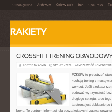
Archiwum
Celowy atak
Iran
Ta
Strona główna
Spis Treści
RAKIETY
CROSSFIT I TRENING OBWODOW
POSTED BY ADMIN
STY - 25 - 2026
MOŻLIWOŚĆ KOMENTOWA
PZKiSW to przestrzeń stwor
kochają trening z masą włas
workout. Jeśli szukasz rzet
budować wytrzymałość bez 
drogiego sprzętu, a do teg
ta strona jest dokładnie po 
kroku. To centrum informacji dla początkujących i zaawansowanych