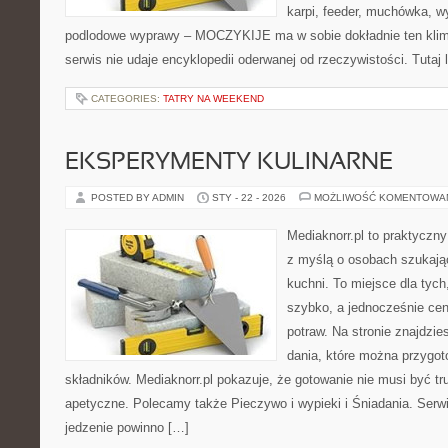
karpi, feeder, muchówka, 
podlodowe wyprawy – MOCZYKIJE ma w sobie dokładnie ten klima
serwis nie udaje encyklopedii oderwanej od rzeczywistości. Tutaj 
CATEGORIES:
TATRY NA WEEKEND
EKSPERYMENTY KULINARNE
POSTED BY ADMIN
STY - 22 - 2026
MOŻLIWOŚĆ KOMENTOWA
Mediaknorr.pl to praktyczny
z myślą o osobach szukają
kuchni. To miejsce dla tyc
szybko, a jednocześnie ce
potraw. Na stronie znajdzie
dania, które można przygo
składników. Mediaknorr.pl pokazuje, że gotowanie nie musi być tr
apetyczne. Polecamy także Pieczywo i wypieki i Śniadania. Serwis
jedzenie powinno […]