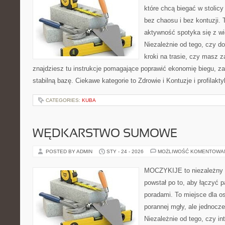
które chcą biegać w stolicy
bez chaosu i bez kontuzji. 
aktywność spotyka się z wi
Niezależnie od tego, czy d
kroki na trasie, czy masz 
znajdziesz tu instrukcje pomagające poprawić ekonomię biegu, z
stabilną bazę. Ciekawe kategorie to Zdrowie i Kontuzje i profilakt
CATEGORIES:
KUBA
WĘDKARSTWO SUMOWE
POSTED BY ADMIN
STY - 24 - 2026
MOŻLIWOŚĆ KOMENTOWA
MOCZYKIJE to niezależny s
powstał po to, aby łączyć 
poradami. To miejsce dla o
porannej mgły, ale jednocze
Niezależnie od tego, czy in