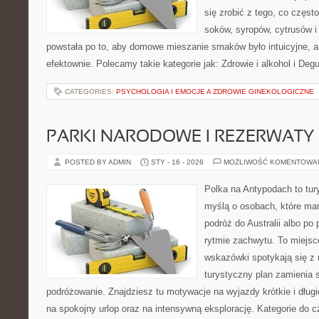
się zrobić z tego, co częst
soków, syropów, cytrusów i
powstała po to, aby domowe mieszanie smaków było intuicyjne, a
efektownie. Polecamy takie kategorie jak: Zdrowie i alkohol i Deg
CATEGORIES:
PSYCHOLOGIA I EMOCJE A ZDROWIE GINEKOLOGICZNE
PARKI NARODOWE I REZERWATY
POSTED BY ADMIN
STY - 16 - 2026
MOŻLIWOŚĆ KOMENTOWA
Polka na Antypodach to tur
myślą o osobach, które mar
podróż do Australii albo po
rytmie zachwytu. To miejsc
wskazówki spotykają się z r
turystyczny plan zamienia
podróżowanie. Znajdziesz tu motywacje na wyjazdy krótkie i dłu
na spokojny urlop oraz na intensywną eksplorację. Kategorie do c