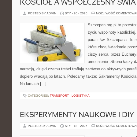
KOŚCIÓŁ A WSPÓŁCZESNY ŚWIA
POSTED BY ADMIN
STY - 20 - 2026
MOŻLIWOŚĆ KOMENTOWA
Szczepan.org.pl to przestr
życiu wspólnoty katolickiej
parafii św. Szczepana. To m
które chcą świadomie prze
ciszy serca, przez Euchary
umocnienie. Strona łączy d
narracją, dzięki czemu treści trafiają zarówno do aktywnych parafia
dopiero wracają po latach. Polecamy także: Sakramenty Kościoła i 
Na łamach […]
CATEGORIES:
TRANSPORT I LOGISTYKA
EKSPERYMENTY NAUKOWE I DIY
POSTED BY ADMIN
STY - 18 - 2026
MOŻLIWOŚĆ KOMENTOWA