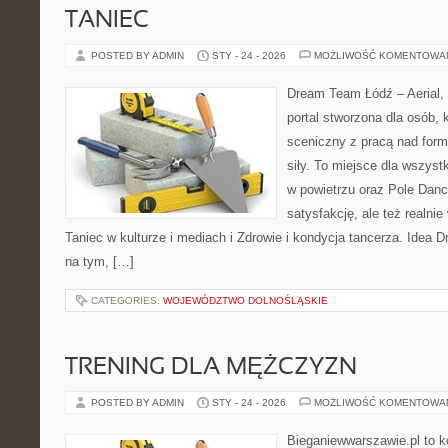
TANIEC
POSTED BY ADMIN
STY - 24 - 2026
MOŻLIWOŚĆ KOMENTOWA
Dream Team Łódź – Aerial, 
portal stworzona dla osób, 
sceniczny z pracą nad formą
siły. To miejsce dla wszystk
w powietrzu oraz Pole Dance
satysfakcję, ale też realni
Taniec w kulturze i mediach i Zdrowie i kondycja tancerza. Idea 
na tym, […]
CATEGORIES:
WOJEWÓDZTWO DOLNOŚLĄSKIE
TRENING DLA MĘŻCZYZN
POSTED BY ADMIN
STY - 24 - 2026
MOŻLIWOŚĆ KOMENTOWA
Bieganiewwarszawie.pl to k