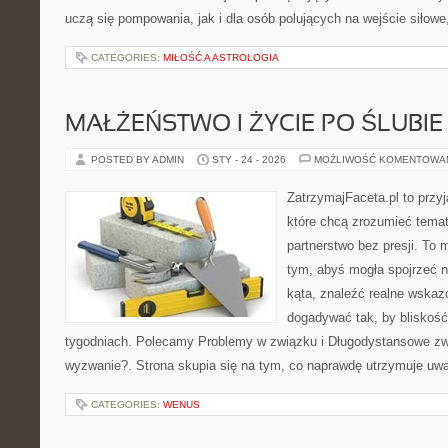
uczą się pompowania, jak i dla osób polujących na wejście siłowe
CATEGORIES:
MIŁOŚĆ A ASTROLOGIA
MAŁŻEŃSTWO I ŻYCIE PO ŚLUBIE
POSTED BY ADMIN
STY - 24 - 2026
MOŻLIWOŚĆ KOMENTOWA
ZatrzymajFaceta.pl to przyj
które chcą zrozumieć temat
partnerstwo bez presji. To 
tym, abyś mogła spojrzeć 
kąta, znaleźć realne wskaz
dogadywać tak, by bliskość 
tygodniach. Polecamy Problemy w związku i Długodystansowe zw
wyzwanie?. Strona skupia się na tym, co naprawdę utrzymuje uwag
CATEGORIES:
WENUS