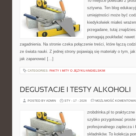
To miejsce powstało z pros
sztywna. Ten blog edukacy
umiejętności może być codzi
kiedykolwiek miałeś wrażen
przegadane, tutaj znajdzies
pomagają poukładać nawet n
zagadnienia. Na stronie czeka połączenie treści, które łączą co
ze świata nauki. Z jednej strony pojawiają się materiały o tym, j
jak zapanować […]
CATEGORIES:
FAKTY I MITY O JĘZYKU ANGIELSKIM
DEGUSTACJE I TESTY ALKOHOLI
POSTED BY ADMIN
STY - 17 - 2026
MOŻLIWOŚĆ KOMENTOWA
zrobdrinka.pl to praktyczne
szybko przygotować proste
profesjonalnego zaplecza i
składników. To kolekcja pom