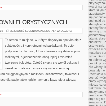
przyzwyczaja
więcej niż l
NE
które szybko 
przestawały 
się poczucie
dochodzi do 
COWNI FLORYSTYCZNYCH
ale wybrać r
przemyślane 
HISTORIE
026
MOŻLIWOŚĆ KOMENTOWANIA
ZOSTAŁA WYŁĄCZONA
się w tę zmi
Z
jednorazowyc
PRACOWNI
latami, star
FLORYSTYCZNYCH
Ta strona to miejsce, w którym florystyka spotyka się z
charakter. To
subtelnością i konkretnymi wskazówkami. To zbiór
estetycznie,
oznacza mni
podpowiedzi dla osób, które interesują się dekoracjami
materiału sp
życia. Bardz
roślinnymi, a jednocześnie chcą lepiej zrozumieć
za dobrze 
tworzenie bukietów. Całość skupia się wokół dekoracji
produkcji po
Nie wiemy, k
weselnych, ale nie zamyka się wyłącznie w tej
powstały i w
rad pielęgnacyjnych o roślinach, sezonowości, trwałości i
Rzemiosło p
poznać twórc
ce dla pasjonatów, gdzie harmonia łączy się z wiedzą
pracy wymaga
między czło
traktować rz
zaczynamy d
JA
znaczenie. 
staje się nie
świadome. D
musi być luk