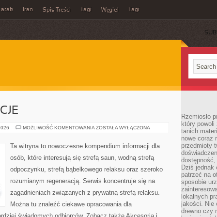
 atak
Iran
Tagi
Tagi
Spis Treści
Węgiel
SUB
CJE
Rzemiosło p
który powoli
RYTUAŁY
2026
MOŻLIWOŚĆ KOMENTOWANIA
ZOSTAŁA WYŁĄCZONA
tanich mater
I
nowe coraz 
TRADYCJE
przedmioty t
Ta witryna to nowoczesne kompendium informacji dla
doświadczen
osób, które interesują się strefą saun, wodną strefą
dostępność, 
Dziś jednak 
odpoczynku, strefą bąbelkowego relaksu oraz szeroko
patrzeć na o
rozumianym regeneracją. Serwis koncentruje się na
sposobie ur
zainteresowa
zagadnieniach związanych z prywatną strefą relaksu.
lokalnych p
jakości. Nie
Można tu znaleźć ciekawe opracowania dla
drewno czy 
ardziej świadomych odbiorców. Zobacz także Akcesoria i