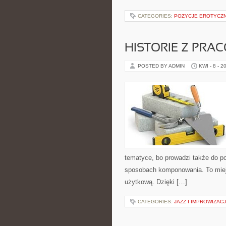
CATEGORIES:
POZYCJE EROTYCZ
HISTORIE Z PRA
POSTED BY ADMIN
KWI - 8 - 2
tematyce, bo prowadzi także do po
sposobach komponowania. To miejs
użytkową. Dzięki […]
CATEGORIES:
JAZZ I IMPROWIZAC