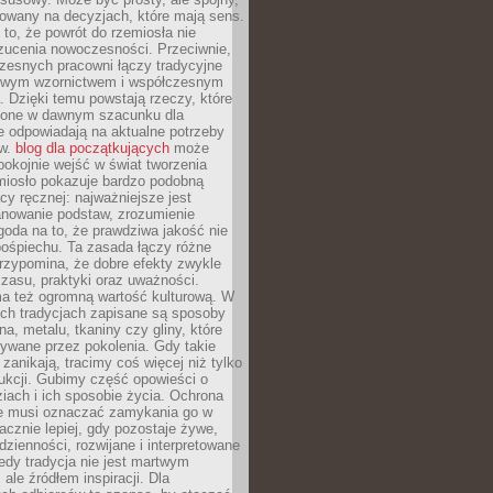
dowany na decyzjach, które mają sens.
 to, że powrót do rzemiosła nie
zucenia nowoczesności. Przeciwnie,
zesnych pracowni łączy tradycyjne
nowym wzornictwem i współczesnym
. Dzięki temu powstają rzeczy, które
ione w dawnym szacunku dla
le odpowiadają na aktualne potrzeby
ów.
blog dla początkujących
może
pokojnie wejść w świat tworzenia
emiosło pokazuje bardzo podobną
cy ręcznej: najważniejsze jest
anowanie podstaw, zrozumienie
zgoda na to, że prawdziwa jakość nie
pośpiechu. Ta zasada łączy różne
przypomina, że dobre efekty zwykle
czasu, praktyki oraz uważności.
a też ogromną wartość kulturową. W
ych tradycjach zapisane są sposoby
na, metalu, tkaniny czy gliny, które
ywane przez pokolenia. Gdy takie
 zanikają, tracimy coś więcej niż tylko
ukcji. Gubimy część opowieści o
ziach i ich sposobie życia. Ochrona
ie musi oznaczać zamykania go w
cznie lepiej, gdy pozostaje żywe,
zienności, rozwijane i interpretowane
dy tradycja nie jest martwym
ale źródłem inspiracji. Dla