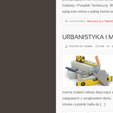
Gadżety i Poradnik Techniczny. Wyr
wyłącznie strona o jednej formie 
CATEGORIES:
MAKIJAŻ DLA TWARZ
URBANISTYKA I 
POSTED BY ADMIN
KWI - 16 - 
można znaleźć teksty dotyczące z
związanych z urządzaniem domu. P
stronie czytelnik trafia do […]