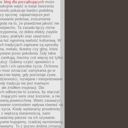
ów.
blog dla początkujących
może
pokojnie wejść w świat tworzenia
emiosło pokazuje bardzo podobną
cy ręcznej: najważniejsze jest
anowanie podstaw, zrozumienie
zgoda na to, że prawdziwa jakość nie
pośpiechu. Ta zasada łączy różne
przypomina, że dobre efekty zwykle
czasu, praktyki oraz uważności.
a też ogromną wartość kulturową. W
ych tradycjach zapisane są sposoby
na, metalu, tkaniny czy gliny, które
ywane przez pokolenia. Gdy takie
 zanikają, tracimy coś więcej niż tylko
ukcji. Gubimy część opowieści o
ziach i ich sposobie życia. Ochrona
ie musi oznaczać zamykania go w
cznie lepiej, gdy pozostaje żywe,
zienności, rozwijane i interpretowane
dy tradycja nie jest martwym
ale źródłem inspiracji. Dla
ch odbiorców to szansa, by otaczać
 mającymi sens oraz korzenie, a nie
ktowną powierzchnię. Warto zauważyć,
sowanie rzemiosłem wpływa również na
 życia. Kiedy wybieramy przedmioty
z większą starannością, sami
ważniej patrzeć na ich używanie.
sywnie kupujemy, rzadziej wymieniamy,
rawiamy. To z pozoru drobna zmiana,