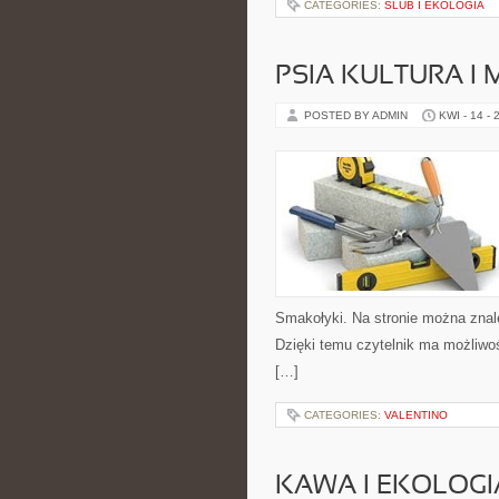
CATEGORIES:
ŚLUB I EKOLOGIA
PSIA KULTURA I 
POSTED BY ADMIN
KWI - 14 - 
Smakołyki. Na stronie można znale
Dzięki temu czytelnik ma możliwo
[…]
CATEGORIES:
VALENTINO
KAWA I EKOLOGI