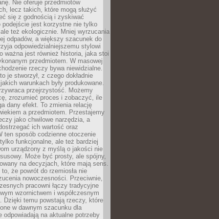
anę. Nie oferuje przedmiotów
h, lecz takich, które mogą służyć
zeć się z godnością i zyskiwać
 podejście jest korzystne nie tylko
 ale też ekologicznie. Mniej wyrzucania
ej odpadów, a większy szacunek do
rzyja odpowiedzialniejszemu stylowi
o ważna jest również historia, jaka stoi
wykonanym przedmiotem. W masowej
chodzenie rzeczy bywa niewidzialne.
to je stworzył, z czego dokładnie
 jakich warunkach były produkowane.
rzywraca przejrzystość. Możemy
ę, zrozumieć proces i zobaczyć, ile
 dany efekt. To zmienia relację
wiekiem a przedmiotem. Przestajemy
eczy jako chwilowe narzędzia, a
ostrzegać ich wartość oraz
W ten sposób codzienne otoczenie
 tylko funkcjonalne, ale też bardziej
om urządzony z myślą o jakości nie
susowy. Może być prosty, ale spójny,
dowany na decyzjach, które mają sens.
 to, że powrót do rzemiosła nie
zucenia nowoczesności. Przeciwnie,
zesnych pracowni łączy tradycyjne
nowym wzornictwem i współczesnym
. Dzięki temu powstają rzeczy, które
ione w dawnym szacunku dla
le odpowiadają na aktualne potrzeby