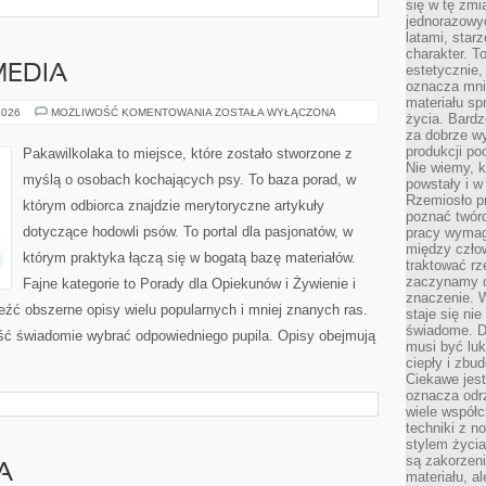
się w tę zmi
jednorazowyc
latami, star
charakter. To
estetycznie,
MEDIA
oznacza mni
materiału sp
PSIA
2026
MOŻLIWOŚĆ KOMENTOWANIA
ZOSTAŁA WYŁĄCZONA
życia. Bardz
KULTURA
za dobrze 
I
MEDIA
produkcji po
Pakawilkolaka to miejsce, które zostało stworzone z
Nie wiemy, k
myślą o osobach kochających psy. To baza porad, w
powstały i w
Rzemiosło p
którym odbiorca znajdzie merytoryczne artykuły
poznać twórc
dotyczące hodowli psów. To portal dla pasjonatów, w
pracy wymaga
między czło
którym praktyka łączą się w bogatą bazę materiałów.
traktować rz
zaczynamy d
Fajne kategorie to Porady dla Opiekunów i Żywienie i
znaczenie. 
źć obszerne opisy wielu popularnych i mniej znanych ras.
staje się nie
świadome. D
ść świadomie wybrać odpowiedniego pupila. Opisy obejmują
musi być luk
ciepły i zbu
Ciekawe jest
oznacza odr
wiele współc
techniki z 
stylem życia
są zakorzen
A
materiału, a