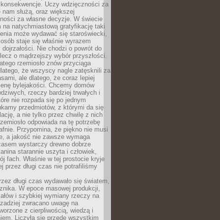
 konsekwencje. Uczy wdzięczności za
e nam służą, oraz większej
ności za własne decyzje. W świecie
na natychmiastową gratyfikację taki
enia może wydawać się staroświecki,
u osób staje się właśnie wyrazem
dojrzałości. Nie chodzi o powrót do
 lecz o mądrzejszy wybór przyszłości.
atego rzemiosło znów przyciąga
latego, że wszyscy nagle zatęsknili za
ami, ale dlatego, że coraz lepiej
enę bylejakości. Chcemy domów
wdziwych, rzeczy bardziej trwałych i
tóre nie rozpada się po jednym
ukamy przedmiotów, z którymi da się
ację, a nie tylko przez chwilę z nich
Rzemiosło odpowiada na tę potrzebę
afnie. Przypomina, że piękno nie musi
we, a jakość nie zawsze wymaga
zasem wystarczy drewno dobrze
kanina starannie uszyta i człowiek,
ój fach. Właśnie w tej prostocie kryje
rej przez długi czas nie potrafiliśmy
rzez długi czas wydawało się światem,
 znika. W epoce masowej produkcji,
iałów i szybkiej wymiany rzeczy na
rzadziej zwracano uwagę na
worzone z cierpliwością, wiedzą i
iem. Liczyła się przede wszystkim