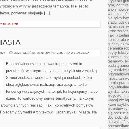
kryje się gł
tym, co trwa
óżnikiem witryny jest rozległa tematyka. Nie jest to
anonimowośc
relaksu, ponieważ obejmuje […]
w sobie coś,
nie tylko kwe
śladu ludzki
Y PLUS SIZE
różnicach, w
które zdradz
Taki przedmi
sensie, ale 
MIASTA
bliższy czło
ceramika rob
szyty teksty
URBANISTYKA
2026
MOŻLIWOŚĆ KOMENTOWANIA
ZOSTAŁA WYŁĄCZONA
I
zupełnie inn
MIASTA
taśmowo. Ni
Blog poświęcony projektowaniu przestrzeni to
budują atmos
się bardziej
przestrzeń, w którym fascynacja spotyka się z wiedzą.
przypadkowa.
Strona została stworzona z myślą o osobach, które
mieszkań wyg
katalogową 
chcą zgłębiać świat realizacji, aranżacji, a także
indywidualn
tendencji wpływających na to, jak funkcjonujemy na co
wynika takż
przyzwyczaja
dzień. To wartościowy serwis tematyczny, na którym
więcej niż l
które szybko 
arówno słynnych realizacji, jak i konkretnych pomysłów
przestawały 
olecamy Sylwetki Architektów i Urbanistyka i Miasta. Na
się poczucie
dochodzi do 
ale wybrać r
przemyślane 