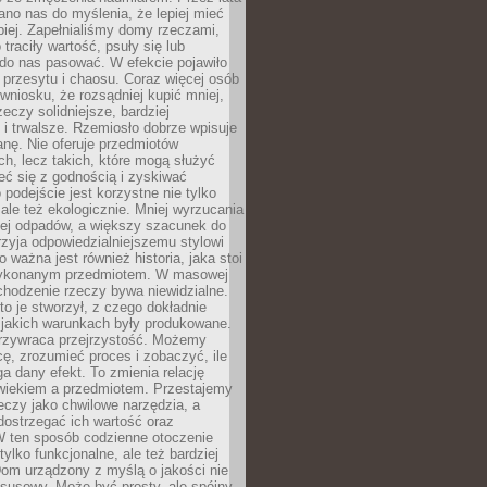
no nas do myślenia, że lepiej mieć
epiej. Zapełnialiśmy domy rzeczami,
traciły wartość, psuły się lub
do nas pasować. W efekcie pojawiło
 przesytu i chaosu. Coraz więcej osób
wniosku, że rozsądniej kupić mniej,
zeczy solidniejsze, bardziej
i trwalsze. Rzemiosło dobrze wpisuje
anę. Nie oferuje przedmiotów
h, lecz takich, które mogą służyć
zeć się z godnością i zyskiwać
 podejście jest korzystne nie tylko
 ale też ekologicznie. Mniej wyrzucania
ej odpadów, a większy szacunek do
rzyja odpowiedzialniejszemu stylowi
o ważna jest również historia, jaka stoi
wykonanym przedmiotem. W masowej
chodzenie rzeczy bywa niewidzialne.
to je stworzył, z czego dokładnie
 jakich warunkach były produkowane.
rzywraca przejrzystość. Możemy
ę, zrozumieć proces i zobaczyć, ile
 dany efekt. To zmienia relację
wiekiem a przedmiotem. Przestajemy
eczy jako chwilowe narzędzia, a
ostrzegać ich wartość oraz
W ten sposób codzienne otoczenie
 tylko funkcjonalne, ale też bardziej
om urządzony z myślą o jakości nie
susowy. Może być prosty, ale spójny,