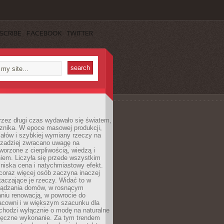
SCRIBE
FACEBOOK
TWITTER
rzez długi czas wydawało się światem,
 znika. W epoce masowej produkcji,
iałów i szybkiej wymiany rzeczy na
rzadziej zwracano uwagę na
worzone z cierpliwością, wiedzą i
iem. Liczyła się przede wszystkim
niska cena i natychmiastowy efekt.
coraz więcej osób zaczyna inaczej
taczające je rzeczy. Widać to w
ządzania domów, w rosnącym
niu renowacją, w powrocie do
racowni i w większym szacunku dla
 chodzi wyłącznie o modę na naturalne
ręczne wykonanie. Za tym trendem