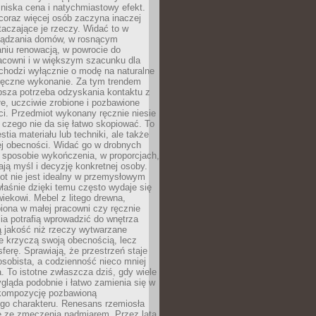
niska cena i natychmiastowy efekt.
coraz więcej osób zaczyna inaczej
taczające je rzeczy. Widać to w
ządzania domów, w rosnącym
niu renowacją, w powrocie do
racowni i w większym szacunku dla
 chodzi wyłącznie o modę na naturalne
ręczne wykonanie. Za tym trendem
ębsza potrzeba odzyskania kontaktu z
łe, uczciwie zrobione i pozbawione
i. Przedmiot wykonany ręcznie niesie
 czego nie da się łatwo skopiować. To
stia materiału lub techniki, ale także
ej obecności. Widać go w drobnych
 sposobie wykończenia, w proporcjach,
ają myśl i decyzję konkretnej osoby.
ot nie jest idealny w przemysłowym
właśnie dzięki temu często wydaje się
wiekowi. Mebel z litego drewna,
iona w małej pracowni czy ręcznie
lia potrafią wprowadzić do wnętrza
ą jakość niż rzeczy wytwarzane
e krzyczą swoją obecnością, lecz
ferę. Sprawiają, że przestrzeń staje
 osobista, a codzienność nieco mniej
 To istotne zwłaszcza dziś, gdy wiele
ląda podobnie i łatwo zamienia się w
kompozycję pozbawioną
ego charakteru. Renesans rzemiosła
e ze zmęczenia nadmiarem. Przez lata