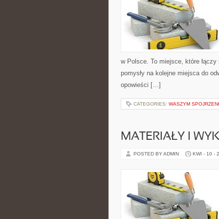
w Polsce. To miejsce, które łączy s
pomysły na kolejne miejsca do odwi
opowieści […]
CATEGORIES:
WASZYM SPOJRZEN
MATERIAŁY I WY
POSTED BY ADMIN
KWI - 10 - 