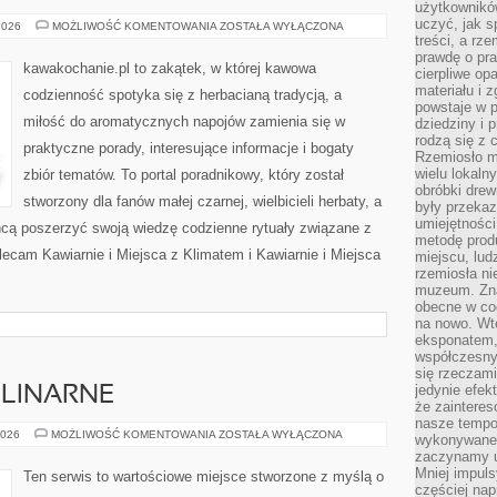
użytkownik
uczyć, jak s
KAWA
2026
MOŻLIWOŚĆ KOMENTOWANIA
ZOSTAŁA WYŁĄCZONA
I
treści, a rz
EKOLOGIA
prawdę o pra
kawakochanie.pl to zakątek, w której kawowa
cierpliwe op
materiału i 
codzienność spotyka się z herbacianą tradycją, a
powstaje w 
miłość do aromatycznych napojów zamienia się w
dziedziny i 
rodzą się z 
praktyczne porady, interesujące informacje i bogaty
Rzemiosło m
wielu lokaln
zbiór tematów. To portal poradnikowy, który został
obróbki drew
stworzony dla fanów małej czarnej, wielbicieli herbaty, a
były przekaz
umiejętności
chcą poszerzyć swoją wiedzę codzienne rytuały związane z
metodę prod
ecam Kawiarnie i Miejsca z Klimatem i Kawiarnie i Miejsca
miejscu, lud
rzemiosła n
muzeum. Zna
obecne w cod
na nowo. Wte
eksponatem, 
współczesny
się rzeczami
jedynie efe
ULINARNE
że zaintere
nasze tempo
CIEKAWOSTKI
2026
MOŻLIWOŚĆ KOMENTOWANIA
ZOSTAŁA WYŁĄCZONA
wykonywane 
KULINARNE
zaczynamy u
Mniej impul
Ten serwis to wartościowe miejsce stworzone z myślą o
częściej nap