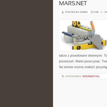
MARS.NET
POSTED BY ADMIN
KWI - 7 - 2
także z przesłonami okiennymi. T
przestrzeń. Warto przeczytać: Tre
Na stronie można znaleźć przystęp
CATEGORIES:
INFORMATYKA