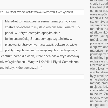
ciepły i zbu
Ciekawe jest
oznacza odr
MARS.NET
026
MOŻLIWOŚĆ KOMENTOWANIA
ZOSTAŁA WYŁĄCZONA
wiele współc
techniki z 
Mars-Net to nowoczesna serwis tematyczny, która
stylem życia
są zakorzen
została stworzona z myślą o wykończeniu wnętrz. To
materiału, a
użytkownik
portal, w którym estetyka spotyka się z
uczyć, jak s
funkcjonalnością. Strona pomaga czytelników w
treści, a rz
prawdę o pra
planowaniu atrakcyjnych aranżacji, pokazując wiele
cierpliwe op
praktycznych wariantów związanych z podłogami, a
materiału i 
powstaje w 
o centrum porad dla osób, które chcą odświeżyć domową
dziedziny i 
rodzą się z 
ndy w Wykończeniu Wnętrz i Kafelki i Płytki Ceramiczne.
Rzemiosło m
ne teksty, które tłumaczą […]
wielu lokaln
obróbki drew
były przekaz
umiejętności
metodę prod
miejscu, lud
rzemiosła n
muzeum. Zna
obecne w cod
na nowo. Wte
eksponatem, 