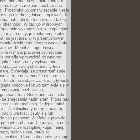
ębsza potrzeba odzyskania kontaktu z
łe, uczciwie zrobione i pozbawione
i. Przedmiot wykonany ręcznie niesie
 czego nie da się łatwo skopiować. To
stia materiału lub techniki, ale także
ej obecności. Widać go w drobnych
 sposobie wykończenia, w proporcjach,
ają myśl i decyzję konkretnej osoby.
ot nie jest idealny w przemysłowym
właśnie dzięki temu często wydaje się
wiekowi. Mebel z litego drewna,
iona w małej pracowni czy ręcznie
lia potrafią wprowadzić do wnętrza
ą jakość niż rzeczy wytwarzane
e krzyczą swoją obecnością, lecz
ferę. Sprawiają, że przestrzeń staje
 osobista, a codzienność nieco mniej
 To istotne zwłaszcza dziś, gdy wiele
ląda podobnie i łatwo zamienia się w
kompozycję pozbawioną
ego charakteru. Renesans rzemiosła
e ze zmęczenia nadmiarem. Przez lata
no nas do myślenia, że lepiej mieć
epiej. Zapełnialiśmy domy rzeczami,
traciły wartość, psuły się lub
do nas pasować. W efekcie pojawiło
 przesytu i chaosu. Coraz więcej osób
wniosku, że rozsądniej kupić mniej,
zeczy solidniejsze, bardziej
i trwalsze. Rzemiosło dobrze wpisuje