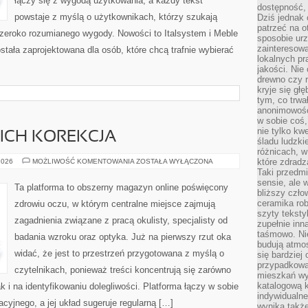
łączy się z wygodą użytkowania, a każdy tekst
dostępność, 
powstaje z myślą o użytkownikach, którzy szukają
Dziś jednak 
patrzeć na o
zeroko rozumianego wygody. Nowości to Italsystem i Meble
sposobie ur
zainteresowa
stała zaprojektowana dla osób, które chcą trafnie wybierać
lokalnych p
jakości. Nie
drewno czy 
kryje się gł
tym, co trwa
anonimowośc
w sobie coś,
nie tylko kwe
ICH KOREKCJA
śladu ludzki
różnicach, w
WADY
które zdradz
2026
MOŻLIWOŚĆ KOMENTOWANIA
ZOSTAŁA WYŁĄCZONA
WZROKU
Taki przedmi
I
sensie, ale 
ICH
Ta platforma to obszerny magazyn online poświęcony
KOREKCJA
bliższy czło
ceramika rob
zdrowiu oczu, w którym centralne miejsce zajmują
szyty teksty
zagadnienia związane z pracą okulisty, specjalisty od
zupełnie inn
taśmowo. Ni
badania wzroku oraz optyka. Już na pierwszy rzut oka
budują atmos
widać, że jest to przestrzeń przygotowana z myślą o
się bardziej
przypadkowa.
czytelnikach, ponieważ treści koncentrują się zarówno
mieszkań wyg
katalogową 
ak i na identyfikowaniu dolegliwości. Platforma łączy w sobie
indywidualn
cyjnego, a jej układ sugeruje regularną […]
wynika takż