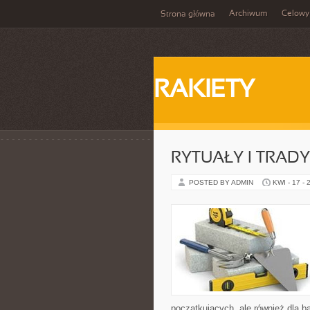
Archiwum
Celowy
Strona główna
RAKIETY
RYTUAŁY I TRADY
POSTED BY ADMIN
KWI - 17 - 
początkujących, ale również dla b