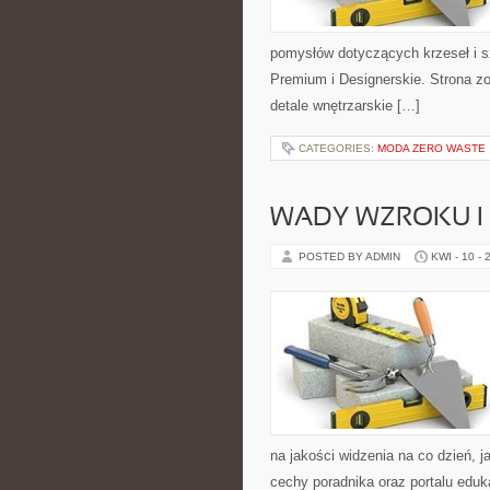
pomysłów dotyczących krzeseł i s
Premium i Designerskie. Strona zo
detale wnętrzarskie […]
CATEGORIES:
MODA ZERO WASTE
WADY WZROKU I 
POSTED BY ADMIN
KWI - 10 - 
na jakości widzenia na co dzień, j
cechy poradnika oraz portalu eduka