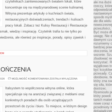
czytelnikach zainteresowanych światem lokali, które
ale ma duże
rzeczy, któr
koncentruje się na międzynarodowej scenie kulinarnej.
odpowiedzial
Witryna prezentuje artykuły o kuchniach świata,
nastawionym 
sposób myśl
restauracyjnych doświadczeniach, trendach i kulisach
ale dla wiel
nowoczesnej 
pracy lokali. Zobacz też Kulisy Restauracji i Restauracje
przeszłości,
mak, wiedzę i inspirację. Czytelnik trafia tu nie tylko po
Być może dl
uwagę. Nie d
edzenia, ale również po inspiracje, porady, opisy zjawisk i
dawnymi czas
rozumiemy c
bardziej pra
otoczenia, k
IEM
sezonie. Sz
zbudować rel
korzystać. 
wyjątkowo tr
KOŃCZENIA
być krzykli
przesady. C
obrobione, t
MATERIAŁY
2026
MOŻLIWOŚĆ KOMENTOWANIA
ZOSTAŁA WYŁĄCZONA
który zna sw
I
WYKOŃCZENIA
się siła, któ
Italsystem to współczesna witryna online, która
dostrzec.
Rzemiosło p
specjalizuje się na aranżacji związanej z meblami oraz
który powoli
tanich mater
konkretnych poradach dla osób urządzających
nowe coraz 
przestrzeń do życia i biuro. To miejsce, w którym design
przedmioty t
doświadczen