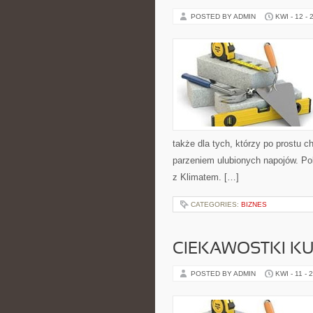
POSTED BY ADMIN
KWI - 12 - 
także dla tych, którzy po prostu 
parzeniem ulubionych napojów. Pol
z Klimatem. […]
CATEGORIES:
BIZNES
CIEKAWOSTKI K
POSTED BY ADMIN
KWI - 11 - 