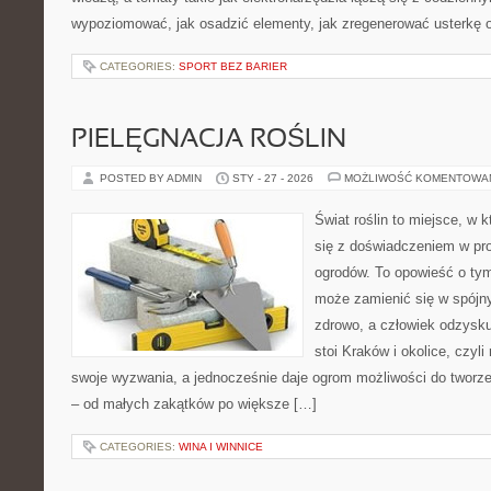
wypoziomować, jak osadzić elementy, jak zregenerować usterkę o
CATEGORIES:
SPORT BEZ BARIER
PIELĘGNACJA ROŚLIN
POSTED BY ADMIN
STY - 27 - 2026
MOŻLIWOŚĆ KOMENTOWA
Świat roślin to miejsce, w k
się z doświadczeniem w proj
ogrodów. To opowieść o ty
może zamienić się w spójny
zdrowo, a człowiek odzysku
stoi Kraków i okolice, czyli
swoje wyzwania, a jednocześnie daje ogrom możliwości do tworz
– od małych zakątków po większe […]
CATEGORIES:
WINA I WINNICE