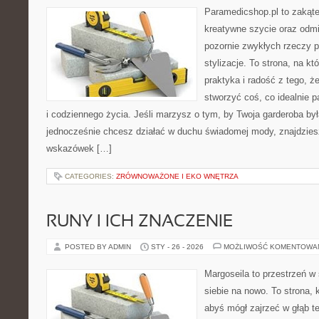
Paramedicshop.pl to zakąte
kreatywne szycie oraz odmi
pozornie zwykłych rzeczy 
stylizacje. To strona, na kt
praktyka i radość z tego, 
stworzyć coś, co idealnie p
i codziennego życia. Jeśli marzysz o tym, by Twoja garderoba by
jednocześnie chcesz działać w duchu świadomej mody, znajdziesz
wskazówek […]
CATEGORIES:
ZRÓWNOWAŻONE I EKO WNĘTRZA
RUNY I ICH ZNACZENIE
POSTED BY ADMIN
STY - 26 - 2026
MOŻLIWOŚĆ KOMENTOWA
Margoseila to przestrzeń w
siebie na nowo. To strona, 
abyś mógł zajrzeć w głąb te