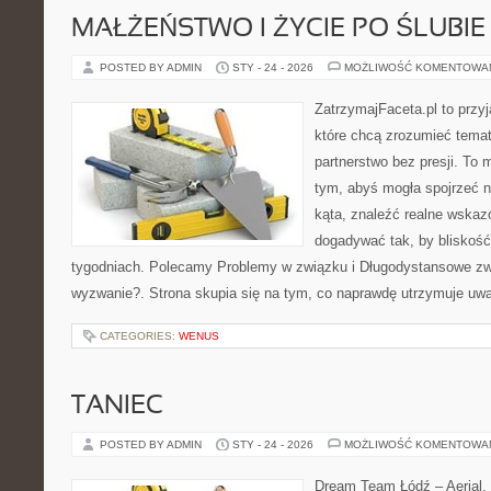
MAŁŻEŃSTWO I ŻYCIE PO ŚLUBIE
POSTED BY ADMIN
STY - 24 - 2026
MOŻLIWOŚĆ KOMENTOWA
ZatrzymajFaceta.pl to przyj
które chcą zrozumieć temat
partnerstwo bez presji. To 
tym, abyś mogła spojrzeć 
kąta, znaleźć realne wskaz
dogadywać tak, by bliskość 
tygodniach. Polecamy Problemy w związku i Długodystansowe zw
wyzwanie?. Strona skupia się na tym, co naprawdę utrzymuje uwag
CATEGORIES:
WENUS
TANIEC
POSTED BY ADMIN
STY - 24 - 2026
MOŻLIWOŚĆ KOMENTOWA
Dream Team Łódź – Aerial, 