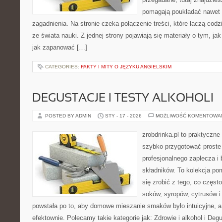
pomagają poukładać nawet n
zagadnienia. Na stronie czeka połączenie treści, które łączą co
ze świata nauki. Z jednej strony pojawiają się materiały o tym, j
jak zapanować […]
CATEGORIES:
FAKTY I MITY O JĘZYKU ANGIELSKIM
DEGUSTACJE I TESTY ALKOHOLI
POSTED BY ADMIN
STY - 17 - 2026
MOŻLIWOŚĆ KOMENTOWA
zrobdrinka.pl to praktyczne
szybko przygotować proste
profesjonalnego zaplecza i
składników. To kolekcja pom
się zrobić z tego, co częst
soków, syropów, cytrusów i
powstała po to, aby domowe mieszanie smaków było intuicyjne, a
efektownie. Polecamy takie kategorie jak: Zdrowie i alkohol i Deg