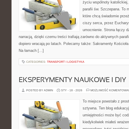
życiu wspólnoty katolickiej
parafii św. Szczepana. To m
które chcą świadomie prze
ciszy serca, przez Euchary
umocnienie. Strona łączy d
narracją, dzięki czemu treści trafiają zarówno do aktywnych parafia
dopiero wracają po latach. Polecamy także: Sakramenty Kościoła i 
Na łamach […]
CATEGORIES:
TRANSPORT I LOGISTYKA
EKSPERYMENTY NAUKOWE I DIY
POSTED BY ADMIN
STY - 18 - 2026
MOŻLIWOŚĆ KOMENTOWA
To miejsce powstało z pros
sztywna. Ten blog edukacy
umiejętności może być codzi
kiedykolwiek miałeś wrażen
przegadane, tutaj znajdzies