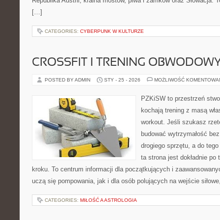
Republika Austrii, kraina mostów, piwa i zamków oraz Słowacja. To
[…]
CATEGORIES:
CYBERPUNK W KULTURZE
CROSSFIT I TRENING OBWODOW
POSTED BY ADMIN
STY - 25 - 2026
MOŻLIWOŚĆ KOMENTOWA
PZKiSW to przestrzeń stwor
kochają trening z masą włas
workout. Jeśli szukasz rzet
budować wytrzymałość bez 
drogiego sprzętu, a do teg
ta strona jest dokładnie po 
kroku. To centrum informacji dla początkujących i zaawansowanych
uczą się pompowania, jak i dla osób polujących na wejście siłowe
CATEGORIES:
MIŁOŚĆ A ASTROLOGIA