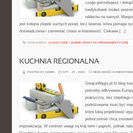
czego potrzebujesz i dokąd 
kiedykolwiek miałeś wrażeni
oddechu na namysł, Margosei
jest kolejna zlepek suchych porad, lecz latarnia, która pomaga 
doświadczenia i zamieniać chaos w klarowność. Ciekawe […]
CATEGORIES:
CLEAN CODE I DOBRE PRAKTYKI PROGRAMISTYCZNE
KUCHNIA REGIONALNA
POSTED BY ADMIN
STY - 25 - 2026
MOŻLIWOŚĆ KOMENTOWA
GorąceWęgry.pl to blog tury
potrzeby odkrywania Europ
praktyczny, bez zbędnego n
podróżowanie musi być męc
które lubią projektować wyj
jednocześnie chcą zostawić
improwizację. W centrum uwagi są kraj term i papryki, jednak natur