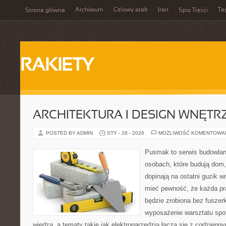
Archiwum
Celowy atak
Iran
Ta
Strona główna
Spis Treści
RAKIETY
ARCHITEKTURA I DESIGN WNĘTR
POSTED BY ADMIN
STY - 28 - 2026
MOŻLIWOŚĆ KOMENTOWA
Pusmak to serwis budowlany
osobach, które budują dom,
dopinają na ostatni guzik w
mieć pewność, że każda pr
będzie zrobiona bez fuszerk
wyposażenie warsztatu spot
wiedzą, a tematy takie jak elektronarzędzia łączą się z codzienn