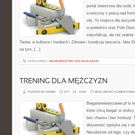
portal stworzona dla osób, 
sceniczny z pracą nad formą
siły. To miejsce dla wszystk
w powietrzu oraz Pole Dance
satysfakcję, ale też realni
Taniec w kulturze i mediach i Zdrowie i kondycja tancerza. Idea 
na tym, […]
CATEGORIES:
WOJEWÓDZTWO DOLNOŚLĄSKIE
TRENING DLA MĘŻCZYZN
POSTED BY ADMIN
STY - 24 - 2026
MOŻLIWOŚĆ KOMENTOWA
Bieganiewwarszawie.pl to k
które chcą biegać w stolicy
bez chaosu i bez kontuzji. 
aktywność spotyka się z wi
Niezależnie od tego, czy d