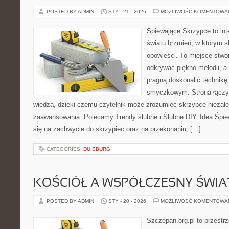
POSTED BY ADMIN
STY - 21 - 2026
MOŻLIWOŚĆ KOMENTOWA
Śpiewające Skrzypce to int
światu brzmień, w którym s
opowieści. To miejsce stwo
odkrywać piękno melodii, a 
pragną doskonalić technikę
smyczkowym. Strona łączy 
wiedzą, dzięki czemu czytelnik może zrozumieć skrzypce niezal
zaawansowania. Polecamy Trendy ślubne i Ślubne DIY. Idea Śpie
się na zachwycie do skrzypiec oraz na przekonaniu, […]
CATEGORIES:
DUISBURG
KOŚCIÓŁ A WSPÓŁCZESNY ŚWIA
POSTED BY ADMIN
STY - 20 - 2026
MOŻLIWOŚĆ KOMENTOWA
Szczepan.org.pl to przestr