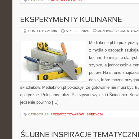
CATEGORIES:
TATRY NA WEEKEND
EKSPERYMENTY KULINARNE
POSTED BY ADMIN
STY - 22 - 2026
MOŻLIWOŚĆ KOMENTOWA
Mediaknorr.pl to praktyczny
z myślą o osobach szukają
kuchni. To miejsce dla tyc
szybko, a jednocześnie ce
potraw. Na stronie znajdzie
dania, które można przygo
składników. Mediaknorr.pl pokazuje, że gotowanie nie musi być tr
apetyczne. Polecamy także Pieczywo i wypieki i Śniadania. Serwis
jedzenie powinno […]
CATEGORIES:
PRZEWÓZ TOWARÓW I SPEDYCJA
ŚLUBNE INSPIRACJE TEMATYCZN