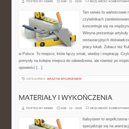
POSTED BY ADMIN
KWI - 11 - 2026
MOŻLIWOŚĆ KOMENTOWA
Ten serwis to wartościowe 
czytelnikach zainteresowany
koncentruje się na międzyna
Witryna prezentuje artykuły
restauracyjnych doświadcze
pracy lokali. Zobacz też Ku
w Polsce. To miejsce, które łączy smak, wiedzę i inspirację. Czytel
pomysły na kolejne miejsca do odwiedzenia, ale również po inspira
opowieści […]
CATEGORIES:
WASZYM SPOJRZENIEM
MATERIAŁY I WYKOŃCZENIA
POSTED BY ADMIN
KWI - 10 - 2026
MOŻLIWOŚĆ KOMENTOWA
Italsystem to współczesna w
specjalizuje się na aranżac