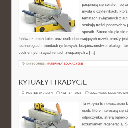
pasjonują się światem poja
myślą o czytelnikach, któr
tematach związanych z aut
szukają treści podanych w 
sposób. Strona skupia się 
fanów czterech kółek oraz osób obserwujących rozwój branży jes
technologiach, trendach rynkowych, bezpieczeństwie, ekologii, t
codziennych zagadnieniach związanych z […]
CATEGORIES:
MATERIAŁY EDUKACYJNE
RYTUAŁY I TRADYCJE
POSTED BY ADMIN
KWI - 17 - 2026
MOŻLIWOŚĆ KOMENTOWA
Ta witryna to nowoczesne k
osób, które interesują się s
odpoczynku, strefą bąbelko
rozumianym regeneracją. Se