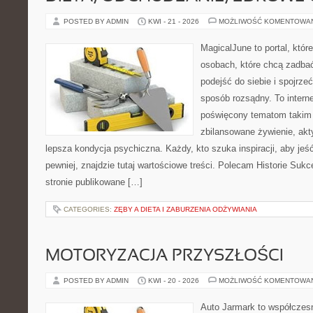
POSTED BY ADMIN
KWI - 21 - 2026
MOŻLIWOŚĆ KOMENTOWA
MagicalJune to portal, któr
osobach, które chcą zadba
podejść do siebie i spojrze
sposób rozsądny. To intern
poświęcony tematom takim 
zbilansowane żywienie, akt
lepsza kondycja psychiczna. Każdy, kto szuka inspiracji, aby jeść 
pewniej, znajdzie tutaj wartościowe treści. Polecam Historie Sukc
stronie publikowane […]
CATEGORIES:
ZĘBY A DIETA I ZABURZENIA ODŻYWIANIA
MOTORYZACJA PRZYSZŁOŚCI
POSTED BY ADMIN
KWI - 20 - 2026
MOŻLIWOŚĆ KOMENTOWA
Auto Jarmark to współczesn