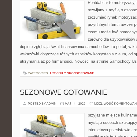
Rentdabcar to motoryzacyjn
rozwijany z myślą o osobach
zrozumieć rynek motoryzacy
przydatnych tematów związ
czemu może być pomocnym
zarówno dla użytkowników au
dopiero zgłębiają świat finansowania samochodów. To portal, w 
wskazówki dotyczące różnych aspektów korzystania z auta, od 
utrzymania aż po formalności. Nowości na stronie Samochody U
CATEGORIES:
ARTYKUŁY SPONSOROWANE
SEZONOWE GOTOWANIE
POSTED BY ADMIN
MAJ - 4 - 2026
MOŻLIWOŚĆ KOMENTOWAN
przyjazne miejsce kulinarne
myślą o osobach szukający
internetowa przedstawia cha