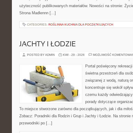
użyteczność publikowanych materiałów. Nowości na stronie: Życie
Strona Madlennn […]
CATEGORIES:
ROŚLINNA KUCHNIA DLA POCZĄTKUJĄCYCH
JACHTY I ŁODZIE
POSTED BY ADMIN
KWI - 29 - 2026
MOŻLIWOŚĆ KOMENTOWA
Portal poświęcony rekreacj
świetna przestrzeń dla osób
związanej z wodą, naturą o
koncentruje się wokół spły
czemu każdy odwiedzający
porady dotyczące organizac
To miejsce stworzone zarówno dla początkujących, jak i dla mił
Zobacz: Poradniki dla Rodzin i Grup i Jachty i Łodzie. Na stron
przewodniki po […]