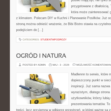
posiłki mają być nie tylko 
przygotowane z dbałością. 
która może zainteresować g
z klimatem. Polecam DIY w Kuchni i Planowanie Posiłków. Już o
stroną można odnieść wrażenie, że Bibi Bistro stawia na czyteln
podejściem do […]
CATEGORIES:
STUDENTWPODROZY
OGRÓD I NATURA
POSTED BY ADMIN
MAJ - 3 - 2026
MOŻLIWOŚĆ KOMENTOWAN
Madlennn to serwis, które 
dopieszczony punkt w sieci
inspiracji. Już sama nazwa
wyrazistym, dlatego stron
użytkowników, którzy lubią
prezentowania tematów. To 
treści, lecz przyjemna w odbiorze przestrzeń, w której ważne są z