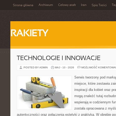
Archiwum
Celowy atak
Iran
Ta
Strona główna
Spis Treści
RAKIETY
TECHNOLOGIE I INNOWACJE
POSTED BY ADMIN
MAJ - 10 - 2026
MOŻLIWOŚĆ KOMENTOWA
Serwis tworzony pod marką
miejsce, które zestawia zai
inspiracji dla kobiet oraz p
mogą znaleźć tutaj rozbudo
wspierają w codziennym fu
została opracowana z myślą
autentyczności oraz połączenia estetyki z praktyką. W obrębie p