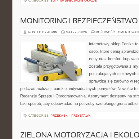
CATEGORIES:
BUTY NA SPECJALNE OKAZJE
MONITORING I BEZPIECZEŃSTWO
POSTED BY ADMIN
MAJ - 7 - 2026
MOŻLIWOŚĆ KOMENTOWAN
internetowy sklep Feniks t
osób, które cenią sprawdzo
ceny oraz komfort kupowani
została przygotowana z my
poszukujących ciekawych in
sprawdzą się zarówno w reg
podczas realizacji bardziej indywidualnych pomysłów. Nowości to S
Recenzje Sprzętu i Oprogramowania. Asortyment dostępny na str
taki sposób, aby odpowiadać na potrzeby szerokiego grona odbio
CATEGORIES:
PRZEKĄSKI I PRZYSTAWKI
ZIELONA MOTORYZACJA I EKOLO