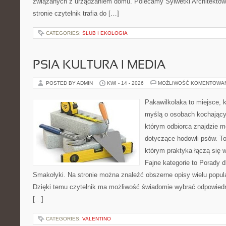
związanych z urządzaniem domu. Polecamy Sylwetki Architektów i
stronie czytelnik trafia do […]
CATEGORIES:
ŚLUB I EKOLOGIA
PSIA KULTURA I MEDIA
POSTED BY ADMIN
KWI - 14 - 2026
MOŻLIWOŚĆ KOMENTOWA
Pakawilkolaka to miejsce, k
myślą o osobach kochający
którym odbiorca znajdzie m
dotyczące hodowli psów. To 
którym praktyka łączą się 
Fajne kategorie to Porady d
Smakołyki. Na stronie można znaleźć obszerne opisy wielu popula
Dzięki temu czytelnik ma możliwość świadomie wybrać odpowiedn
[…]
CATEGORIES:
VALENTINO