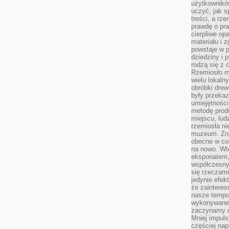
użytkownik
uczyć, jak s
treści, a rz
prawdę o pra
cierpliwe op
materiału i 
powstaje w 
dziedziny i 
rodzą się z 
Rzemiosło m
wielu lokaln
obróbki drew
były przekaz
umiejętności
metodę prod
miejscu, lud
rzemiosła n
muzeum. Zna
obecne w cod
na nowo. Wte
eksponatem, 
współczesny
się rzeczami
jedynie efe
że zaintere
nasze tempo
wykonywane 
zaczynamy u
Mniej impul
częściej nap