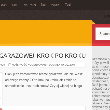
 atak
Iran
Tagi
Tagi
Spis Treści
Węgiel
SUB
GARAŻOWEJ: KROK PO KROKU
Rzemiosło p
który powoli
MONTAŻ
 2025
MOŻLIWOŚĆ KOMENTOWANIA
ZOSTAŁA WYŁĄCZONA
tanich mater
BRAMY
nowe coraz 
GARAŻOWEJ:
KROK
przedmioty t
Planujesz zamontować bramę garażową, ale nie wiesz
PO
doświadczen
KROKU
od czego zacząć? Oto krok po kroku jak zrobić to
dostępność, 
Dziś jednak 
samodzielnie i bez problemów! Czytaj więcej na blogu.
patrzeć na o
sposobie ur
zainteresowa
lokalnych p
jakości. Nie
drewno czy 
IE