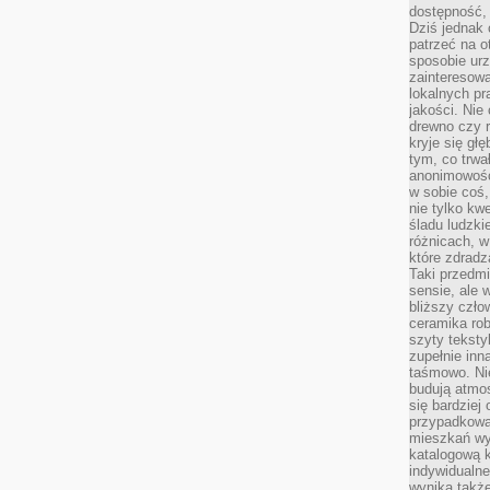
dostępność, 
Dziś jednak 
patrzeć na o
sposobie ur
zainteresowa
lokalnych p
jakości. Nie
drewno czy 
kryje się gł
tym, co trwa
anonimowośc
w sobie coś,
nie tylko kwe
śladu ludzki
różnicach, w
które zdradz
Taki przedmi
sensie, ale 
bliższy czło
ceramika rob
szyty teksty
zupełnie inn
taśmowo. Ni
budują atmos
się bardziej
przypadkowa.
mieszkań wyg
katalogową 
indywidualn
wynika takż