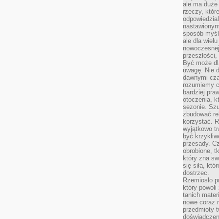
ale ma duże
rzeczy, któr
odpowiedzial
nastawionym 
sposób myśl
ale dla wiel
nowoczesnej 
przeszłości,
Być może dl
uwagę. Nie d
dawnymi czas
rozumiemy c
bardziej pra
otoczenia, k
sezonie. Sz
zbudować rel
korzystać. 
wyjątkowo tr
być krzykli
przesady. C
obrobione, t
który zna sw
się siła, któ
dostrzec.
Rzemiosło p
który powoli
tanich mater
nowe coraz 
przedmioty t
doświadczen