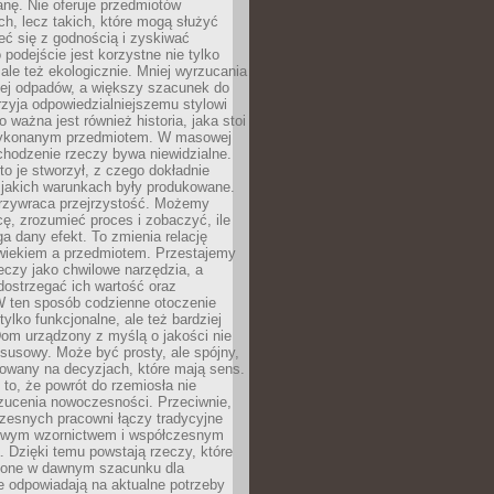
anę. Nie oferuje przedmiotów
h, lecz takich, które mogą służyć
zeć się z godnością i zyskiwać
 podejście jest korzystne nie tylko
 ale też ekologicznie. Mniej wyrzucania
ej odpadów, a większy szacunek do
rzyja odpowiedzialniejszemu stylowi
o ważna jest również historia, jaka stoi
wykonanym przedmiotem. W masowej
chodzenie rzeczy bywa niewidzialne.
to je stworzył, z czego dokładnie
 jakich warunkach były produkowane.
rzywraca przejrzystość. Możemy
ę, zrozumieć proces i zobaczyć, ile
 dany efekt. To zmienia relację
wiekiem a przedmiotem. Przestajemy
eczy jako chwilowe narzędzia, a
ostrzegać ich wartość oraz
W ten sposób codzienne otoczenie
 tylko funkcjonalne, ale też bardziej
om urządzony z myślą o jakości nie
susowy. Może być prosty, ale spójny,
dowany na decyzjach, które mają sens.
 to, że powrót do rzemiosła nie
zucenia nowoczesności. Przeciwnie,
zesnych pracowni łączy tradycyjne
nowym wzornictwem i współczesnym
. Dzięki temu powstają rzeczy, które
ione w dawnym szacunku dla
le odpowiadają na aktualne potrzeby