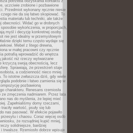
ębsza potrzeba odzyskania kontaktu z
łe, uczciwie zrobione i pozbawione
i. Przedmiot wykonany ręcznie niesie
 czego nie da się łatwo skopiować. To
stia materiału lub techniki, ale także
ej obecności. Widać go w drobnych
 sposobie wykończenia, w proporcjach,
ają myśl i decyzję konkretnej osoby.
ot nie jest idealny w przemysłowym
właśnie dzięki temu często wydaje się
wiekowi. Mebel z litego drewna,
iona w małej pracowni czy ręcznie
lia potrafią wprowadzić do wnętrza
ą jakość niż rzeczy wytwarzane
e krzyczą swoją obecnością, lecz
ferę. Sprawiają, że przestrzeń staje
 osobista, a codzienność nieco mniej
 To istotne zwłaszcza dziś, gdy wiele
ląda podobnie i łatwo zamienia się w
kompozycję pozbawioną
ego charakteru. Renesans rzemiosła
e ze zmęczenia nadmiarem. Przez lata
no nas do myślenia, że lepiej mieć
epiej. Zapełnialiśmy domy rzeczami,
traciły wartość, psuły się lub
do nas pasować. W efekcie pojawiło
 przesytu i chaosu. Coraz więcej osób
wniosku, że rozsądniej kupić mniej,
zeczy solidniejsze, bardziej
i trwalsze. Rzemiosło dobrze wpisuje