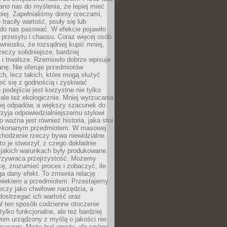
no nas do myślenia, że lepiej mieć
epiej. Zapełnialiśmy domy rzeczami,
traciły wartość, psuły się lub
do nas pasować. W efekcie pojawiło
 przesytu i chaosu. Coraz więcej osób
wniosku, że rozsądniej kupić mniej,
zeczy solidniejsze, bardziej
i trwalsze. Rzemiosło dobrze wpisuje
anę. Nie oferuje przedmiotów
h, lecz takich, które mogą służyć
zeć się z godnością i zyskiwać
 podejście jest korzystne nie tylko
 ale też ekologicznie. Mniej wyrzucania
ej odpadów, a większy szacunek do
rzyja odpowiedzialniejszemu stylowi
o ważna jest również historia, jaka stoi
wykonanym przedmiotem. W masowej
chodzenie rzeczy bywa niewidzialne.
to je stworzył, z czego dokładnie
 jakich warunkach były produkowane.
rzywraca przejrzystość. Możemy
ę, zrozumieć proces i zobaczyć, ile
 dany efekt. To zmienia relację
wiekiem a przedmiotem. Przestajemy
eczy jako chwilowe narzędzia, a
ostrzegać ich wartość oraz
W ten sposób codzienne otoczenie
 tylko funkcjonalne, ale też bardziej
om urządzony z myślą o jakości nie
susowy. Może być prosty, ale spójny,