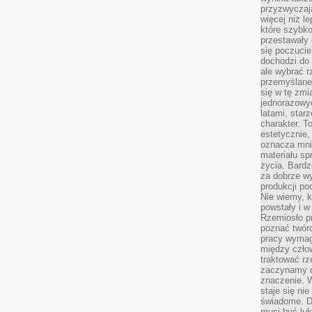
przyzwyczaja
więcej niż l
które szybko 
przestawały 
się poczucie
dochodzi do 
ale wybrać r
przemyślane 
się w tę zmi
jednorazowyc
latami, star
charakter. To
estetycznie,
oznacza mni
materiału sp
życia. Bardz
za dobrze 
produkcji po
Nie wiemy, k
powstały i w
Rzemiosło p
poznać twórc
pracy wymaga
między czło
traktować rz
zaczynamy d
znaczenie. 
staje się nie
świadome. D
musi być luk