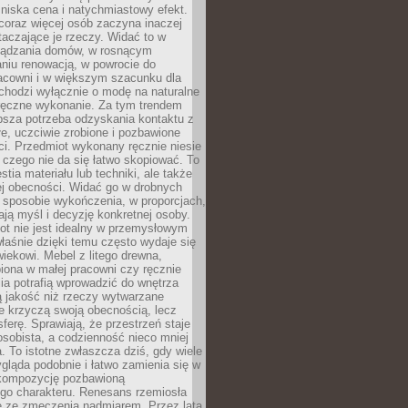
niska cena i natychmiastowy efekt.
coraz więcej osób zaczyna inaczej
taczające je rzeczy. Widać to w
ządzania domów, w rosnącym
niu renowacją, w powrocie do
racowni i w większym szacunku dla
 chodzi wyłącznie o modę na naturalne
ręczne wykonanie. Za tym trendem
ębsza potrzeba odzyskania kontaktu z
łe, uczciwie zrobione i pozbawione
i. Przedmiot wykonany ręcznie niesie
 czego nie da się łatwo skopiować. To
stia materiału lub techniki, ale także
ej obecności. Widać go w drobnych
 sposobie wykończenia, w proporcjach,
ają myśl i decyzję konkretnej osoby.
ot nie jest idealny w przemysłowym
właśnie dzięki temu często wydaje się
wiekowi. Mebel z litego drewna,
iona w małej pracowni czy ręcznie
lia potrafią wprowadzić do wnętrza
ą jakość niż rzeczy wytwarzane
e krzyczą swoją obecnością, lecz
ferę. Sprawiają, że przestrzeń staje
 osobista, a codzienność nieco mniej
 To istotne zwłaszcza dziś, gdy wiele
ląda podobnie i łatwo zamienia się w
kompozycję pozbawioną
ego charakteru. Renesans rzemiosła
e ze zmęczenia nadmiarem. Przez lata