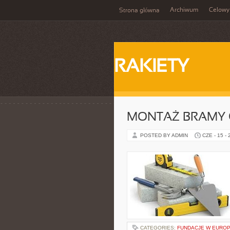
Archiwum
Celowy
Strona główna
RAKIETY
MONTAŻ BRAMY 
POSTED BY ADMIN
CZE - 15 -
CATEGORIES:
FUNDACJE W EUROP