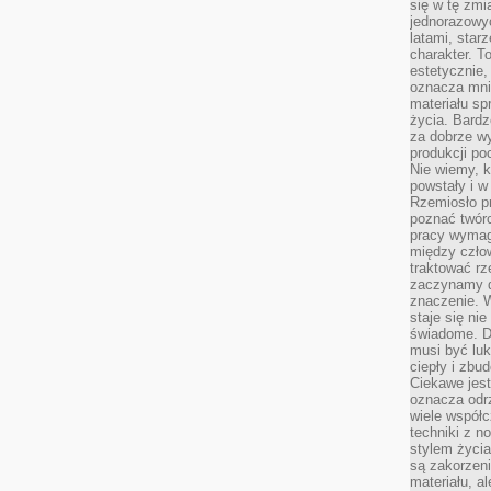
się w tę zmi
jednorazowyc
latami, star
charakter. To
estetycznie,
oznacza mni
materiału sp
życia. Bardz
za dobrze 
produkcji po
Nie wiemy, k
powstały i w
Rzemiosło p
poznać twórc
pracy wymaga
między czło
traktować rz
zaczynamy d
znaczenie. 
staje się nie
świadome. D
musi być luk
ciepły i zbu
Ciekawe jest
oznacza odr
wiele współc
techniki z 
stylem życia
są zakorzen
materiału, a