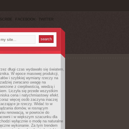
SCRIBE
FACEBOOK
TWITTER
rzez długi czas wydawało się światem,
 znika. W epoce masowej produkcji,
iałów i szybkiej wymiany rzeczy na
rzadziej zwracano uwagę na
worzone z cierpliwością, wiedzą i
iem. Liczyła się przede wszystkim
niska cena i natychmiastowy efekt.
coraz więcej osób zaczyna inaczej
taczające je rzeczy. Widać to w
ządzania domów, w rosnącym
niu renowacją, w powrocie do
racowni i w większym szacunku dla
 chodzi wyłącznie o modę na naturalne
ręczne wykonanie. Za tym trendem