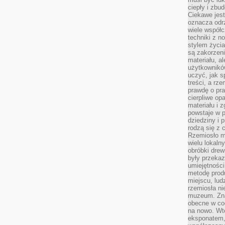
ciepły i zbu
Ciekawe jest
oznacza odr
wiele współc
techniki z 
stylem życia
są zakorzen
materiału, a
użytkownik
uczyć, jak s
treści, a rz
prawdę o pra
cierpliwe op
materiału i 
powstaje w 
dziedziny i 
rodzą się z 
Rzemiosło m
wielu lokaln
obróbki drew
były przekaz
umiejętności
metodę prod
miejscu, lud
rzemiosła n
muzeum. Zna
obecne w cod
na nowo. Wte
eksponatem, 