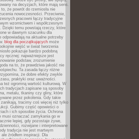
dowany na decyzjach, które mają sens.
 to, że powrót do rzemiosła nie
zucenia nowoczesności. Przeciwnie,
zesnych pracowni łączy tradycyjne
nowym wzornictwem i współczesnym
. Dzięki temu powstają rzeczy, które
ione w dawnym szacunku dla
le odpowiadają na aktualne potrzeby
ów.
blog dla początkujących
może
pokojnie wejść w świat tworzenia
emiosło pokazuje bardzo podobną
cy ręcznej: najważniejsze jest
anowanie podstaw, zrozumienie
zgoda na to, że prawdziwa jakość nie
pośpiechu. Ta zasada łączy różne
przypomina, że dobre efekty zwykle
czasu, praktyki oraz uważności.
a też ogromną wartość kulturową. W
ych tradycjach zapisane są sposoby
na, metalu, tkaniny czy gliny, które
ywane przez pokolenia. Gdy takie
 zanikają, tracimy coś więcej niż tylko
ukcji. Gubimy część opowieści o
ziach i ich sposobie życia. Ochrona
ie musi oznaczać zamykania go w
cznie lepiej, gdy pozostaje żywe,
zienności, rozwijane i interpretowane
dy tradycja nie jest martwym
ale źródłem inspiracji. Dla