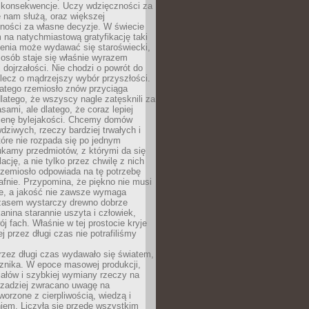
 konsekwencje. Uczy wdzięczności za
e nam służą, oraz większej
ności za własne decyzje. W świecie
na natychmiastową gratyfikację taki
enia może wydawać się staroświecki,
u osób staje się właśnie wyrazem
dojrzałości. Nie chodzi o powrót do
 lecz o mądrzejszy wybór przyszłości.
atego rzemiosło znów przyciąga
latego, że wszyscy nagle zatęsknili za
ami, ale dlatego, że coraz lepiej
enę bylejakości. Chcemy domów
wdziwych, rzeczy bardziej trwałych i
tóre nie rozpada się po jednym
ukamy przedmiotów, z którymi da się
ację, a nie tylko przez chwilę z nich
Rzemiosło odpowiada na tę potrzebę
afnie. Przypomina, że piękno nie musi
we, a jakość nie zawsze wymaga
zasem wystarczy drewno dobrze
kanina starannie uszyta i człowiek,
ój fach. Właśnie w tej prostocie kryje
rej przez długi czas nie potrafiliśmy
rzez długi czas wydawało się światem,
 znika. W epoce masowej produkcji,
iałów i szybkiej wymiany rzeczy na
rzadziej zwracano uwagę na
worzone z cierpliwością, wiedzą i
iem. Liczyła się przede wszystkim