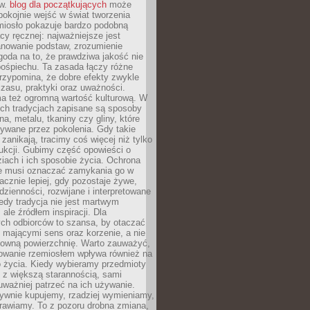
ów.
blog dla początkujących
może
pokojnie wejść w świat tworzenia
emiosło pokazuje bardzo podobną
cy ręcznej: najważniejsze jest
anowanie podstaw, zrozumienie
zgoda na to, że prawdziwa jakość nie
pośpiechu. Ta zasada łączy różne
przypomina, że dobre efekty zwykle
czasu, praktyki oraz uważności.
a też ogromną wartość kulturową. W
ych tradycjach zapisane są sposoby
na, metalu, tkaniny czy gliny, które
ywane przez pokolenia. Gdy takie
 zanikają, tracimy coś więcej niż tylko
ukcji. Gubimy część opowieści o
ziach i ich sposobie życia. Ochrona
ie musi oznaczać zamykania go w
cznie lepiej, gdy pozostaje żywe,
zienności, rozwijane i interpretowane
dy tradycja nie jest martwym
ale źródłem inspiracji. Dla
ch odbiorców to szansa, by otaczać
 mającymi sens oraz korzenie, a nie
ktowną powierzchnię. Warto zauważyć,
sowanie rzemiosłem wpływa również na
 życia. Kiedy wybieramy przedmioty
z większą starannością, sami
ważniej patrzeć na ich używanie.
sywnie kupujemy, rzadziej wymieniamy,
rawiamy. To z pozoru drobna zmiana,