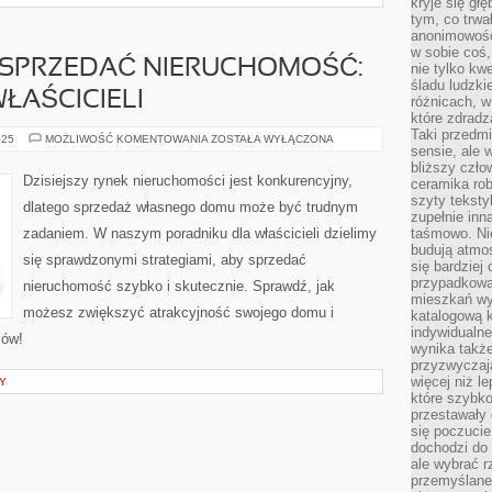
kryje się gł
tym, co trwa
anonimowośc
w sobie coś,
 SPRZEDAĆ NIERUCHOMOŚĆ:
nie tylko kwe
śladu ludzki
ŁAŚCICIELI
różnicach, w
które zdradz
Taki przedmi
JAK
025
MOŻLIWOŚĆ KOMENTOWANIA
ZOSTAŁA WYŁĄCZONA
sensie, ale 
SKUTECZNIE
SPRZEDAĆ
bliższy czło
NIERUCHOMOŚĆ:
Dzisiejszy rynek nieruchomości jest konkurencyjny,
ceramika rob
PORADNIK
DLA
szyty teksty
dlatego sprzedaż własnego domu może być trudnym
WŁAŚCICIELI
zupełnie inn
zadaniem. W naszym poradniku dla właścicieli dzielimy
taśmowo. Ni
budują atmos
się sprawdzonymi strategiami, aby sprzedać
się bardziej
przypadkowa.
nieruchomość szybko i skutecznie. Sprawdź, jak
mieszkań wyg
możesz zwiększyć atrakcyjność swojego domu i
katalogową 
indywidualn
ców!
wynika takż
przyzwyczaja
więcej niż l
Y
które szybko 
przestawały 
się poczucie
dochodzi do 
ale wybrać r
przemyślane 