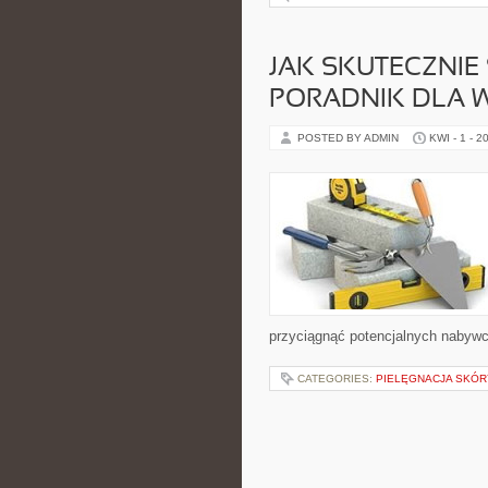
JAK SKUTECZNIE
PORADNIK DLA W
POSTED BY ADMIN
KWI - 1 - 2
przyciągnąć potencjalnych nabyw
CATEGORIES:
PIELĘGNACJA SKÓR