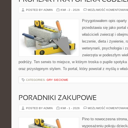
PROFILAKTYKA I OPIEKA CODZI
POSTED BY ADMIN
KWI - 2 - 2026
MOŻLIWOŚĆ KOMENTOWAN
Przygotowałem opis oparty 
przedstawia się jako portal 
właścicieli zwierząt i obejm
leczenie, dieta i żywienie, 
weterynarii, psychologia i 
zwierzęta w podeszłym wie
podróży. Ten serwis to miejsce, w którym troska o pupile spotyka
oraz przystępnym stylem. To portal, który powstał z myślą o właś
CATEGORIES:
GRY SIECIOWE
PORADNIKI ZAKUPOWE
POSTED BY ADMIN
KWI - 1 - 2026
MOŻLIWOŚĆ KOMENTOWAN
Pino to nowoczesna strona, 
wyposażeniu pokoju dziecka