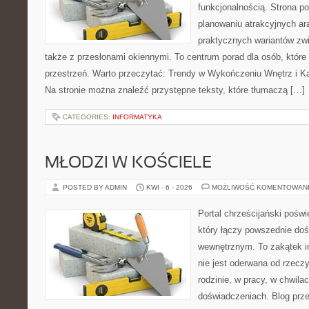
funkcjonalnością. Strona p
planowaniu atrakcyjnych ara
praktycznych wariantów zw
także z przesłonami okiennymi. To centrum porad dla osób, któ
przestrzeń. Warto przeczytać: Trendy w Wykończeniu Wnętrz i Kaf
Na stronie można znaleźć przystępne teksty, które tłumaczą […]
CATEGORIES:
INFORMATYKA
MŁODZI W KOŚCIELE
POSTED BY ADMIN
KWI - 6 - 2026
MOŻLIWOŚĆ KOMENTOWAN
Portal chrześcijański pośw
który łączy powszednie do
wewnętrznym. To zakątek in
nie jest oderwana od rzeczy
rodzinie, w pracy, w chwila
doświadczeniach. Blog prze