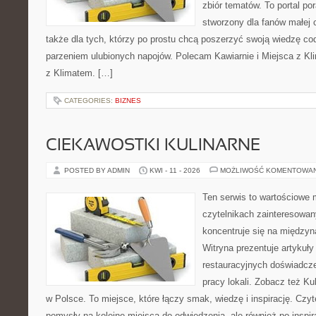
zbiór tematów. To portal po
stworzony dla fanów małej cz
także dla tych, którzy po prostu chcą poszerzyć swoją wiedzę co
parzeniem ulubionych napojów. Polecam Kawiarnie i Miejsca z Kli
z Klimatem. […]
CATEGORIES:
BIZNES
CIEKAWOSTKI KULINARNE
POSTED BY ADMIN
KWI - 11 - 2026
MOŻLIWOŚĆ KOMENTOWA
Ten serwis to wartościowe 
czytelnikach zainteresowany
koncentruje się na międzyna
Witryna prezentuje artykuły
restauracyjnych doświadcze
pracy lokali. Zobacz też Ku
w Polsce. To miejsce, które łączy smak, wiedzę i inspirację. Czytel
pomysły na kolejne miejsca do odwiedzenia, ale również po inspira