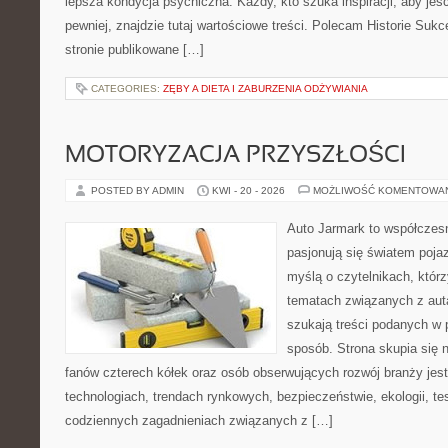
lepsza kondycja psychiczna. Każdy, kto szuka inspiracji, aby jeść 
pewniej, znajdzie tutaj wartościowe treści. Polecam Historie Sukc
stronie publikowane […]
CATEGORIES:
ZĘBY A DIETA I ZABURZENIA ODŻYWIANIA
MOTORYZACJA PRZYSZŁOŚCI
POSTED BY ADMIN
KWI - 20 - 2026
MOŻLIWOŚĆ KOMENTOWA
Auto Jarmark to współczesn
pasjonują się światem poja
myślą o czytelnikach, któr
tematach związanych z aut
szukają treści podanych w 
sposób. Strona skupia się 
fanów czterech kółek oraz osób obserwujących rozwój branży jes
technologiach, trendach rynkowych, bezpieczeństwie, ekologii, t
codziennych zagadnieniach związanych z […]