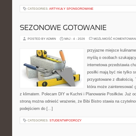
CATEGORIES:
ARTYKUŁY SPONSOROWANE
SEZONOWE GOTOWANIE
POSTED BY ADMIN
MAJ - 4 - 2026
MOŻLIWOŚĆ KOMENTOWAN
przyjazne miejsce kulinarne
myślą o osobach szukający
internetowa przedstawia cha
posiłki mają być nie tylko 
przygotowane z dbałością. 
która może zainteresować g
z klimatem. Polecam DIY w Kuchni i Planowanie Posiłków. Już o
stroną można odnieść wrażenie, że Bibi Bistro stawia na czyteln
podejściem do […]
CATEGORIES:
STUDENTWPODROZY