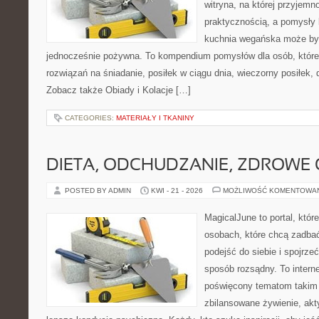
witryna, na której przyjemn
praktycznością, a pomysły 
kuchnia wegańska może być
jednocześnie pożywna. To kompendium pomysłów dla osób, które
rozwiązań na śniadanie, posiłek w ciągu dnia, wieczorny posiłek,
Zobacz także Obiady i Kolacje […]
CATEGORIES:
MATERIAŁY I TKANINY
DIETA, ODCHUDZANIE, ZDROWE
POSTED BY ADMIN
KWI - 21 - 2026
MOŻLIWOŚĆ KOMENTOWA
MagicalJune to portal, któr
osobach, które chcą zadba
podejść do siebie i spojrze
sposób rozsądny. To intern
poświęcony tematom takim 
zbilansowane żywienie, akt