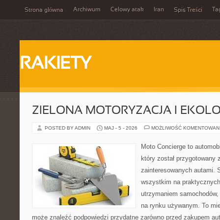
Archiwum
Celowy atak
Iran
Ta
Strona główna
Spis Treści
RAKIETY
ZIELONA MOTORYZACJA I EKOLO
POSTED BY ADMIN
MAJ - 5 - 2026
MOŻLIWOŚĆ KOMENTOWAN
Moto Concierge to automobi
który został przygotowany 
zainteresowanych autami. S
wszystkim na praktycznych
utrzymaniem samochodów, 
na rynku używanym. To mie
może znaleźć podpowiedzi przydatne zarówno przed zakupem auta