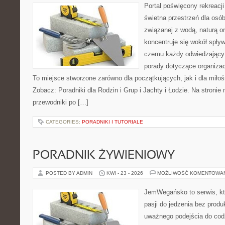
Portal poświęcony rekreacj
świetna przestrzeń dla osób
związanej z wodą, naturą o
koncentruje się wokół spły
czemu każdy odwiedzający
porady dotyczące organizac
To miejsce stworzone zarówno dla początkujących, jak i dla mił
Zobacz: Poradniki dla Rodzin i Grup i Jachty i Łodzie. Na stron
przewodniki po […]
CATEGORIES:
PORADNIKI I TUTORIALE
PORADNIK ŻYWIENIOWY
POSTED BY ADMIN
KWI - 23 - 2026
MOŻLIWOŚĆ KOMENTOWA
JemWegańsko to serwis, kt
pasji do jedzenia bez prod
uważnego podejścia do cod