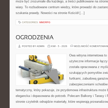
może być zrozumiałe dla każdego, a treści publikowane na stronie
wiary. To rozbudowane centrum wiedzy, które prowadzi do zastano
szukania prawdy. Nowości na stronie Kościół […]
CATEGORIES:
MMORPG
OGRODZENIA
POSTED BY ADMIN
KWI - 5 - 2026
MOŻLIWOŚĆ KOMENTOWAN
Owa witryna internetowa to
użyteczne informacje łączy
została opracowana z myślą
szukających pomysłów zwi
furtkami, zabudową garażo
zabezpieczeniami schodów 
tematyczny, który pokazuje, że przydomowa infrastruktura może b
elegancka i dopasowana do potrzeb. Polecam Balkony i Tarasy i P
stronie czytelnik odnajdzie materiały, które wspierają przeanaliz