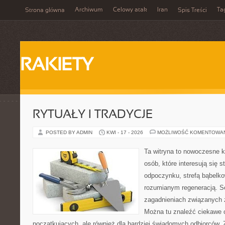
Archiwum
Celowy atak
Iran
Ta
Strona główna
Spis Treści
RAKIETY
RYTUAŁY I TRADYCJE
POSTED BY ADMIN
KWI - 17 - 2026
MOŻLIWOŚĆ KOMENTOWA
Ta witryna to nowoczesne k
osób, które interesują się s
odpoczynku, strefą bąbelko
rozumianym regeneracją. Se
zagadnieniach związanych z
Można tu znaleźć ciekawe 
początkujących, ale również dla bardziej świadomych odbiorców. 