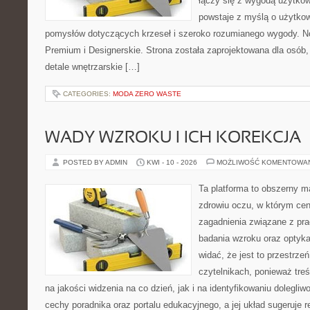
łączy się z wygodą użytkow
powstaje z myślą o użytkow
pomysłów dotyczących krzeseł i szeroko rozumianego wygody. No
Premium i Designerskie. Strona została zaprojektowana dla osób, 
detale wnętrzarskie […]
CATEGORIES:
MODA ZERO WASTE
WADY WZROKU I ICH KOREKCJA
POSTED BY ADMIN
KWI - 10 - 2026
MOŻLIWOŚĆ KOMENTOWA
Ta platforma to obszerny 
zdrowiu oczu, w którym cen
zagadnienia związane z prac
badania wzroku oraz optyka
widać, że jest to przestrz
czytelnikach, ponieważ treś
na jakości widzenia na co dzień, jak i na identyfikowaniu dolegliw
cechy poradnika oraz portalu edukacyjnego, a jej układ sugeruje r