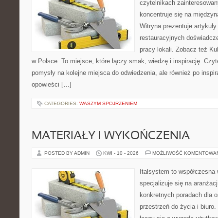
czytelnikach zainteresowany
koncentruje się na międzyna
Witryna prezentuje artykuły
restauracyjnych doświadcze
pracy lokali. Zobacz też Ku
w Polsce. To miejsce, które łączy smak, wiedzę i inspirację. Czytel
pomysły na kolejne miejsca do odwiedzenia, ale również po inspira
opowieści […]
CATEGORIES:
WASZYM SPOJRZENIEM
MATERIAŁY I WYKOŃCZENIA
POSTED BY ADMIN
KWI - 10 - 2026
MOŻLIWOŚĆ KOMENTOWA
Italsystem to współczesna w
specjalizuje się na aranżac
konkretnych poradach dla 
przestrzeń do życia i biuro