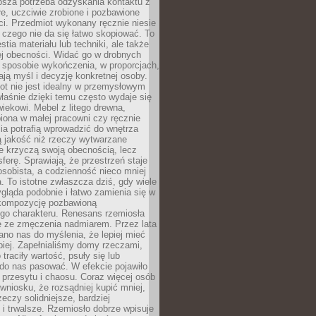
ębsza potrzeba odzyskania kontaktu z
łe, uczciwie zrobione i pozbawione
i. Przedmiot wykonany ręcznie niesie
 czego nie da się łatwo skopiować. To
stia materiału lub techniki, ale także
ej obecności. Widać go w drobnych
 sposobie wykończenia, w proporcjach,
ają myśl i decyzję konkretnej osoby.
ot nie jest idealny w przemysłowym
właśnie dzięki temu często wydaje się
wiekowi. Mebel z litego drewna,
iona w małej pracowni czy ręcznie
lia potrafią wprowadzić do wnętrza
ą jakość niż rzeczy wytwarzane
e krzyczą swoją obecnością, lecz
ferę. Sprawiają, że przestrzeń staje
 osobista, a codzienność nieco mniej
 To istotne zwłaszcza dziś, gdy wiele
ląda podobnie i łatwo zamienia się w
kompozycję pozbawioną
ego charakteru. Renesans rzemiosła
e ze zmęczenia nadmiarem. Przez lata
no nas do myślenia, że lepiej mieć
epiej. Zapełnialiśmy domy rzeczami,
traciły wartość, psuły się lub
do nas pasować. W efekcie pojawiło
 przesytu i chaosu. Coraz więcej osób
wniosku, że rozsądniej kupić mniej,
zeczy solidniejsze, bardziej
i trwalsze. Rzemiosło dobrze wpisuje