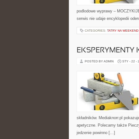
podlodowe wyprawy – MOCZYKIJE m
serwis nie udaje encyklopedii oder
CATEGORIES:
TATRY NA WEEKEND
EKSPERYMENTY 
POSTED BY ADMIN
STY - 22 -
składników. Mediaknorr.pl pokazuj
apetyczne. Polecamy także Pieczyw
jedzenie powinno […]