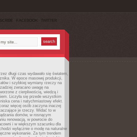
SCRIBE
FACEBOOK
TWITTER
rzez długi czas wydawało się światem,
 znika. W epoce masowej produkcji,
iałów i szybkiej wymiany rzeczy na
rzadziej zwracano uwagę na
worzone z cierpliwością, wiedzą i
iem. Liczyła się przede wszystkim
niska cena i natychmiastowy efekt.
coraz więcej osób zaczyna inaczej
taczające je rzeczy. Widać to w
ządzania domów, w rosnącym
niu renowacją, w powrocie do
racowni i w większym szacunku dla
 chodzi wyłącznie o modę na naturalne
ręczne wykonanie. Za tym trendem