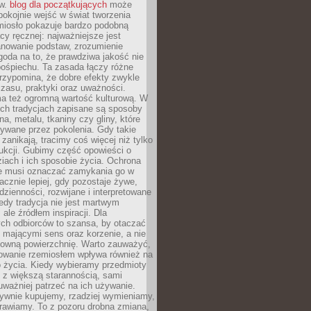
ów.
blog dla początkujących
może
pokojnie wejść w świat tworzenia
emiosło pokazuje bardzo podobną
cy ręcznej: najważniejsze jest
anowanie podstaw, zrozumienie
zgoda na to, że prawdziwa jakość nie
pośpiechu. Ta zasada łączy różne
przypomina, że dobre efekty zwykle
czasu, praktyki oraz uważności.
a też ogromną wartość kulturową. W
ych tradycjach zapisane są sposoby
na, metalu, tkaniny czy gliny, które
ywane przez pokolenia. Gdy takie
 zanikają, tracimy coś więcej niż tylko
ukcji. Gubimy część opowieści o
ziach i ich sposobie życia. Ochrona
ie musi oznaczać zamykania go w
cznie lepiej, gdy pozostaje żywe,
zienności, rozwijane i interpretowane
dy tradycja nie jest martwym
ale źródłem inspiracji. Dla
ch odbiorców to szansa, by otaczać
 mającymi sens oraz korzenie, a nie
ktowną powierzchnię. Warto zauważyć,
sowanie rzemiosłem wpływa również na
 życia. Kiedy wybieramy przedmioty
z większą starannością, sami
ważniej patrzeć na ich używanie.
sywnie kupujemy, rzadziej wymieniamy,
rawiamy. To z pozoru drobna zmiana,