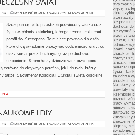
ÓŁCZESNY ŚWIAT
przyzwyczaja
więcej niż l
które szybko 
KOŚCIÓŁ
 2026
MOŻLIWOŚĆ KOMENTOWANIA
ZOSTAŁA WYŁĄCZONA
A
przestawały 
WSPÓŁCZESNY
się poczucie
ŚWIAT
Szczepan.org.pl to przestrzeń poświęcony wierze oraz
dochodzi do 
ale wybrać r
życiu wspólnoty katolickiej, którego sercem jest temat
przemyślane 
parafii św. Szczepana. To miejsce powstało dla osób,
się w tę zmi
jednorazowyc
które chcą świadomie przeżywać codzienność wiary: od
latami, star
ciszy serca, przez Eucharystię, aż po duchowe
charakter. To
estetycznie,
umocnienie. Strona łączy dziedzictwo z przystępną
oznacza mni
materiału sp
ają zarówno do aktywnych parafian, jak i do tych, którzy
życia. Bardz
y także: Sakramenty Kościoła i Liturgia i święta kościelne.
za dobrze 
produkcji po
Nie wiemy, k
powstały i w
Rzemiosło p
STYKA
poznać twórc
pracy wymaga
między czło
traktować rz
AUKOWE I DIY
zaczynamy d
znaczenie. 
EKSPERYMENTY
 2026
MOŻLIWOŚĆ KOMENTOWANIA
ZOSTAŁA WYŁĄCZONA
staje się nie
NAUKOWE
świadome. D
I
DIY
musi być luk