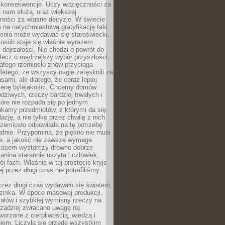
 konsekwencje. Uczy wdzięczności za
e nam służą, oraz większej
ności za własne decyzje. W świecie
na natychmiastową gratyfikację taki
enia może wydawać się staroświecki,
u osób staje się właśnie wyrazem
dojrzałości. Nie chodzi o powrót do
 lecz o mądrzejszy wybór przyszłości.
atego rzemiosło znów przyciąga
latego, że wszyscy nagle zatęsknili za
ami, ale dlatego, że coraz lepiej
enę bylejakości. Chcemy domów
wdziwych, rzeczy bardziej trwałych i
tóre nie rozpada się po jednym
ukamy przedmiotów, z którymi da się
ację, a nie tylko przez chwilę z nich
Rzemiosło odpowiada na tę potrzebę
afnie. Przypomina, że piękno nie musi
we, a jakość nie zawsze wymaga
zasem wystarczy drewno dobrze
kanina starannie uszyta i człowiek,
ój fach. Właśnie w tej prostocie kryje
rej przez długi czas nie potrafiliśmy
rzez długi czas wydawało się światem,
 znika. W epoce masowej produkcji,
iałów i szybkiej wymiany rzeczy na
rzadziej zwracano uwagę na
worzone z cierpliwością, wiedzą i
iem. Liczyła się przede wszystkim