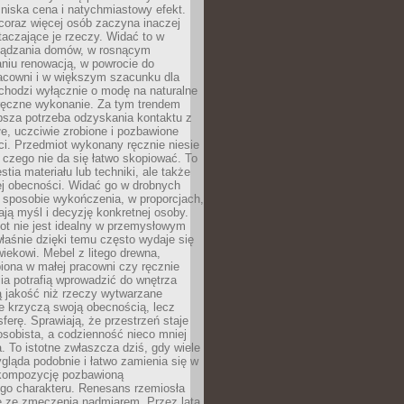
niska cena i natychmiastowy efekt.
coraz więcej osób zaczyna inaczej
taczające je rzeczy. Widać to w
ządzania domów, w rosnącym
niu renowacją, w powrocie do
racowni i w większym szacunku dla
 chodzi wyłącznie o modę na naturalne
ręczne wykonanie. Za tym trendem
ębsza potrzeba odzyskania kontaktu z
łe, uczciwie zrobione i pozbawione
i. Przedmiot wykonany ręcznie niesie
 czego nie da się łatwo skopiować. To
stia materiału lub techniki, ale także
ej obecności. Widać go w drobnych
 sposobie wykończenia, w proporcjach,
ają myśl i decyzję konkretnej osoby.
ot nie jest idealny w przemysłowym
właśnie dzięki temu często wydaje się
wiekowi. Mebel z litego drewna,
iona w małej pracowni czy ręcznie
lia potrafią wprowadzić do wnętrza
ą jakość niż rzeczy wytwarzane
e krzyczą swoją obecnością, lecz
ferę. Sprawiają, że przestrzeń staje
 osobista, a codzienność nieco mniej
 To istotne zwłaszcza dziś, gdy wiele
ląda podobnie i łatwo zamienia się w
kompozycję pozbawioną
ego charakteru. Renesans rzemiosła
e ze zmęczenia nadmiarem. Przez lata