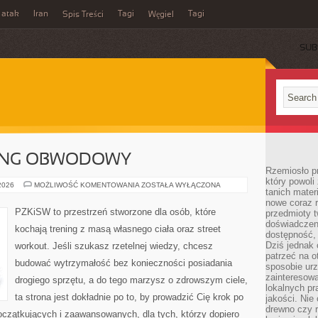
 atak
Iran
Tagi
Tagi
Spis Treści
Węgiel
SUB
NING OBWODOWY
Rzemiosło p
który powoli
CROSSFIT
 2026
MOŻLIWOŚĆ KOMENTOWANIA
ZOSTAŁA WYŁĄCZONA
tanich mater
I
TRENING
nowe coraz 
OBWODOWY
PZKiSW to przestrzeń stworzone dla osób, które
przedmioty t
doświadczen
kochają trening z masą własnego ciała oraz street
dostępność, 
Dziś jednak 
workout. Jeśli szukasz rzetelnej wiedzy, chcesz
patrzeć na o
budować wytrzymałość bez konieczności posiadania
sposobie ur
zainteresowa
drogiego sprzętu, a do tego marzysz o zdrowszym ciele,
lokalnych p
ta strona jest dokładnie po to, by prowadzić Cię krok po
jakości. Nie
drewno czy 
początkujących i zaawansowanych, dla tych, którzy dopiero