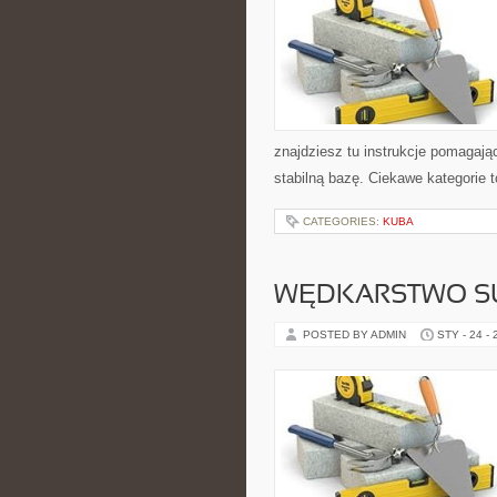
znajdziesz tu instrukcje pomagaj
stabilną bazę. Ciekawe kategorie to
CATEGORIES:
KUBA
WĘDKARSTWO 
POSTED BY ADMIN
STY - 24 -