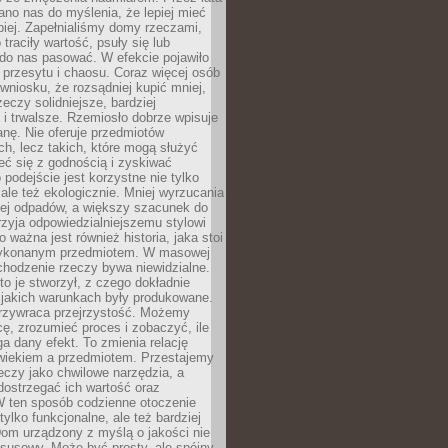
no nas do myślenia, że lepiej mieć
epiej. Zapełnialiśmy domy rzeczami,
traciły wartość, psuły się lub
do nas pasować. W efekcie pojawiło
 przesytu i chaosu. Coraz więcej osób
wniosku, że rozsądniej kupić mniej,
zeczy solidniejsze, bardziej
i trwalsze. Rzemiosło dobrze wpisuje
anę. Nie oferuje przedmiotów
h, lecz takich, które mogą służyć
zeć się z godnością i zyskiwać
 podejście jest korzystne nie tylko
 ale też ekologicznie. Mniej wyrzucania
ej odpadów, a większy szacunek do
rzyja odpowiedzialniejszemu stylowi
o ważna jest również historia, jaka stoi
wykonanym przedmiotem. W masowej
chodzenie rzeczy bywa niewidzialne.
to je stworzył, z czego dokładnie
 jakich warunkach były produkowane.
rzywraca przejrzystość. Możemy
ę, zrozumieć proces i zobaczyć, ile
 dany efekt. To zmienia relację
wiekiem a przedmiotem. Przestajemy
eczy jako chwilowe narzędzia, a
ostrzegać ich wartość oraz
W ten sposób codzienne otoczenie
 tylko funkcjonalne, ale też bardziej
om urządzony z myślą o jakości nie
susowy. Może być prosty, ale spójny,