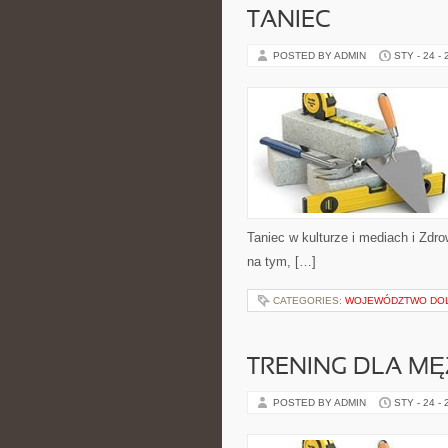
TANIEC
POSTED BY ADMIN
STY - 24 -
Taniec w kulturze i mediach i Zdr
na tym, […]
CATEGORIES:
WOJEWÓDZTWO DO
TRENING DLA M
POSTED BY ADMIN
STY - 24 -