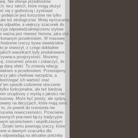
anę. Nie oferuje przedmiotów
h, lecz takich, które mogą służyć
zeć się z godnością i zyskiwać
 podejście jest korzystne nie tylko
 ale też ekologicznie. Mniej wyrzucania
ej odpadów, a większy szacunek do
rzyja odpowiedzialniejszemu stylowi
o ważna jest również historia, jaka stoi
wykonanym przedmiotem. W masowej
chodzenie rzeczy bywa niewidzialne.
to je stworzył, z czego dokładnie
 jakich warunkach były produkowane.
rzywraca przejrzystość. Możemy
ę, zrozumieć proces i zobaczyć, ile
 dany efekt. To zmienia relację
wiekiem a przedmiotem. Przestajemy
eczy jako chwilowe narzędzia, a
ostrzegać ich wartość oraz
W ten sposób codzienne otoczenie
 tylko funkcjonalne, ale też bardziej
om urządzony z myślą o jakości nie
susowy. Może być prosty, ale spójny,
dowany na decyzjach, które mają sens.
 to, że powrót do rzemiosła nie
zucenia nowoczesności. Przeciwnie,
zesnych pracowni łączy tradycyjne
nowym wzornictwem i współczesnym
. Dzięki temu powstają rzeczy, które
ione w dawnym szacunku dla
le odpowiadają na aktualne potrzeby