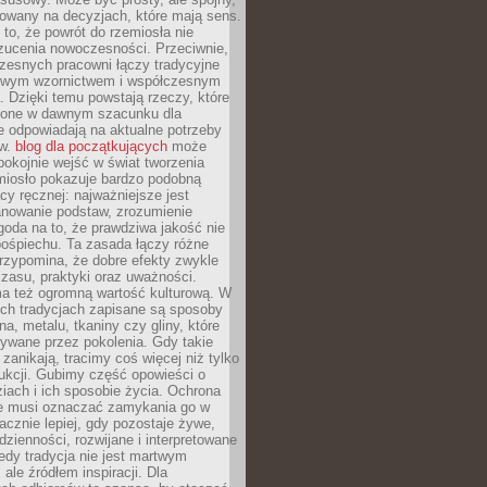
dowany na decyzjach, które mają sens.
 to, że powrót do rzemiosła nie
zucenia nowoczesności. Przeciwnie,
zesnych pracowni łączy tradycyjne
nowym wzornictwem i współczesnym
. Dzięki temu powstają rzeczy, które
ione w dawnym szacunku dla
le odpowiadają na aktualne potrzeby
ów.
blog dla początkujących
może
pokojnie wejść w świat tworzenia
emiosło pokazuje bardzo podobną
cy ręcznej: najważniejsze jest
anowanie podstaw, zrozumienie
zgoda na to, że prawdziwa jakość nie
pośpiechu. Ta zasada łączy różne
przypomina, że dobre efekty zwykle
czasu, praktyki oraz uważności.
a też ogromną wartość kulturową. W
ych tradycjach zapisane są sposoby
na, metalu, tkaniny czy gliny, które
ywane przez pokolenia. Gdy takie
 zanikają, tracimy coś więcej niż tylko
ukcji. Gubimy część opowieści o
ziach i ich sposobie życia. Ochrona
ie musi oznaczać zamykania go w
cznie lepiej, gdy pozostaje żywe,
zienności, rozwijane i interpretowane
dy tradycja nie jest martwym
ale źródłem inspiracji. Dla