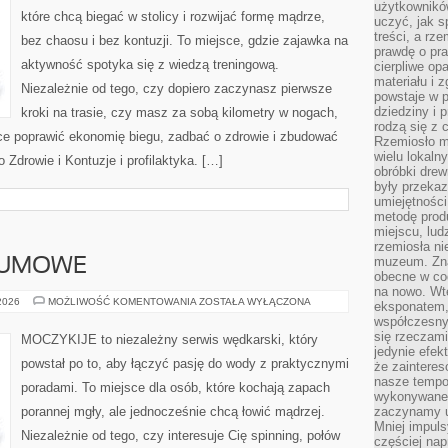
użytkownik
które chcą biegać w stolicy i rozwijać formę mądrze,
uczyć, jak s
treści, a rz
bez chaosu i bez kontuzji. To miejsce, gdzie zajawka na
prawdę o pra
aktywność spotyka się z wiedzą treningową.
cierpliwe op
materiału i 
Niezależnie od tego, czy dopiero zaczynasz pierwsze
powstaje w 
dziedziny i 
kroki na trasie, czy masz za sobą kilometry w nogach,
rodzą się z 
ące poprawić ekonomię biegu, zadbać o zdrowie i zbudować
Rzemiosło m
wielu lokaln
 Zdrowie i Kontuzje i profilaktyka. […]
obróbki drew
były przekaz
umiejętności
metodę prod
miejscu, lud
rzemiosła n
muzeum. Zna
SUMOWE
obecne w cod
na nowo. Wte
WĘDKARSTWO
 2026
MOŻLIWOŚĆ KOMENTOWANIA
ZOSTAŁA WYŁĄCZONA
eksponatem, 
SUMOWE
współczesny
się rzeczami
MOCZYKIJE to niezależny serwis wędkarski, który
jedynie efe
powstał po to, aby łączyć pasję do wody z praktycznymi
że zaintere
nasze tempo
poradami. To miejsce dla osób, które kochają zapach
wykonywane 
porannej mgły, ale jednocześnie chcą łowić mądrzej.
zaczynamy u
Mniej impul
Niezależnie od tego, czy interesuje Cię spinning, połów
częściej nap