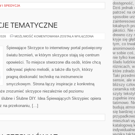
dostępność, 
 I SPEDYCJA
Dziś jednak 
patrzeć na o
sposobie ur
zainteresowa
CJE TEMATYCZNE
lokalnych p
jakości. Nie
drewno czy 
ŚLUBNE
 2026
MOŻLIWOŚĆ KOMENTOWANIA
ZOSTAŁA WYŁĄCZONA
kryje się gł
INSPIRACJE
TEMATYCZNE
tym, co trwa
Śpiewające Skrzypce to internetowy portal poświęcony
anonimowośc
w sobie coś,
światu brzmień, w którym skrzypce stają się centrum
nie tylko kwe
śladu ludzki
opowieści. To miejsce stworzone dla osób, które chcą
różnicach, w
odkrywać piękno melodii, a także dla tych, którzy
które zdradz
Taki przedmi
pragną doskonalić technikę na instrumencie
sensie, ale 
smyczkowym. Strona łączy inspiracje z konkretną
bliższy czło
ceramika rob
oże zrozumieć skrzypce niezależnie od poziomu
szyty teksty
zupełnie inn
lubne i Ślubne DIY. Idea Śpiewających Skrzypiec opiera
taśmowo. Ni
z na przekonaniu, […]
budują atmos
się bardziej
przypadkowa.
mieszkań wyg
katalogową 
indywidualn
wynika takż