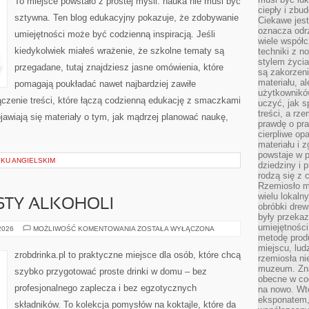
To miejsce powstało z prostej myśli: nauka nie musi być
ciepły i zbu
sztywna. Ten blog edukacyjny pokazuje, że zdobywanie
Ciekawe jest
oznacza odr
umiejętności może być codzienną inspiracją. Jeśli
wiele współc
kiedykolwiek miałeś wrażenie, że szkolne tematy są
techniki z 
stylem życia
przegadane, tutaj znajdziesz jasne omówienia, które
są zakorzen
materiału, a
pomagają poukładać nawet najbardziej zawiłe
użytkownik
ączenie treści, które łączą codzienną edukację z smaczkami
uczyć, jak s
treści, a rz
ojawiają się materiały o tym, jak mądrzej planować naukę,
prawdę o pra
cierpliwe op
materiału i 
powstaje w 
YKU ANGIELSKIM
dziedziny i 
rodzą się z 
Rzemiosło m
wielu lokaln
ESTY ALKOHOLI
obróbki drew
były przekaz
umiejętności
DEGUSTACJE
 2026
MOŻLIWOŚĆ KOMENTOWANIA
ZOSTAŁA WYŁĄCZONA
I
metodę prod
TESTY
miejscu, lud
ALKOHOLI
zrobdrinka.pl to praktyczne miejsce dla osób, które chcą
rzemiosła n
muzeum. Zna
szybko przygotować proste drinki w domu – bez
obecne w cod
profesjonalnego zaplecza i bez egzotycznych
na nowo. Wte
eksponatem, 
składników. To kolekcja pomysłów na koktajle, które da