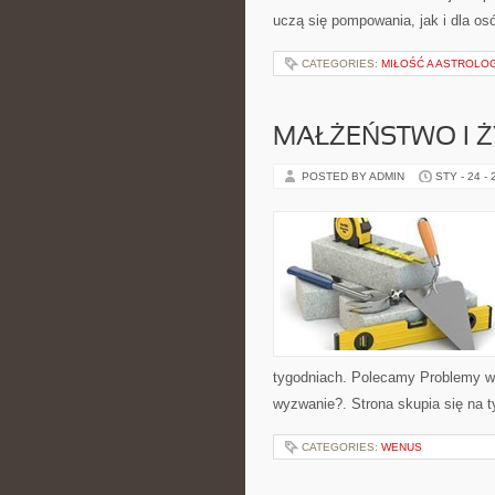
uczą się pompowania, jak i dla os
CATEGORIES:
MIŁOŚĆ A ASTROLO
MAŁŻEŃSTWO I Ż
POSTED BY ADMIN
STY - 24 -
tygodniach. Polecamy Problemy w
wyzwanie?. Strona skupia się na t
CATEGORIES:
WENUS