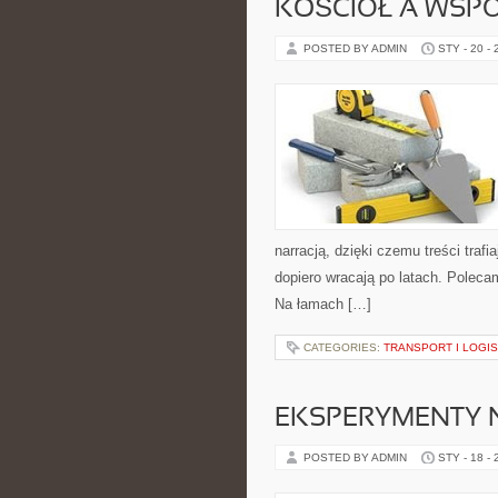
KOŚCIÓŁ A WSP
POSTED BY ADMIN
STY - 20 -
narracją, dzięki czemu treści trafi
dopiero wracają po latach. Polecam
Na łamach […]
CATEGORIES:
TRANSPORT I LOGI
EKSPERYMENTY N
POSTED BY ADMIN
STY - 18 -