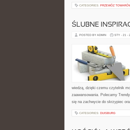
CATEGORIES:
PRZEWÓZ TOWARÓW
ŚLUBNE INSPIRA
POSTED BY ADMIN
STY - 21 -
wiedzą, dzięki czemu czytelnik m
zaawansowania. Polecamy Trendy ś
się na zachwycie do skrzypiec ora
CATEGORIES:
DUISBURG