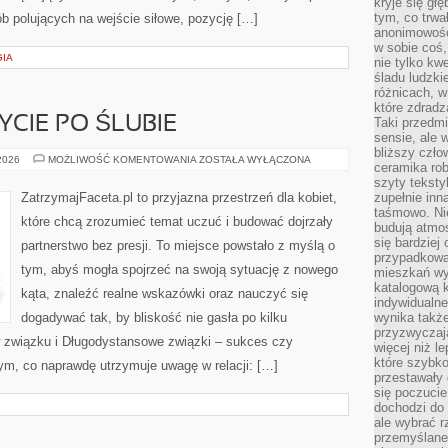
kryje się gł
tym, co trwa
ób polujących na wejście siłowe, pozycję […]
anonimowośc
w sobie coś,
GIA
nie tylko kwe
śladu ludzki
różnicach, w
które zdradz
YCIE PO ŚLUBIE
Taki przedmi
sensie, ale 
bliższy czło
MAŁŻEŃSTWO
 2026
MOŻLIWOŚĆ KOMENTOWANIA
ZOSTAŁA WYŁĄCZONA
ceramika rob
I
ŻYCIE
szyty teksty
PO
ZatrzymajFaceta.pl to przyjazna przestrzeń dla kobiet,
zupełnie inn
ŚLUBIE
taśmowo. Ni
które chcą zrozumieć temat uczuć i budować dojrzały
budują atmos
się bardziej
partnerstwo bez presji. To miejsce powstało z myślą o
przypadkowa.
tym, abyś mogła spojrzeć na swoją sytuację z nowego
mieszkań wyg
katalogową 
kąta, znaleźć realne wskazówki oraz nauczyć się
indywidualn
dogadywać tak, by bliskość nie gasła po kilku
wynika takż
przyzwyczaja
 związku i Długodystansowe związki – sukces czy
więcej niż l
które szybko 
ym, co naprawdę utrzymuje uwagę w relacji: […]
przestawały 
się poczucie
dochodzi do 
ale wybrać r
przemyślane 