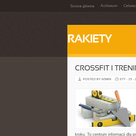
Archiwum
Celowy
Strona główna
RAKIETY
CROSSFIT I TRE
POSTED BY ADMIN
STY - 25 -
kroku. To centrum informacji dla 