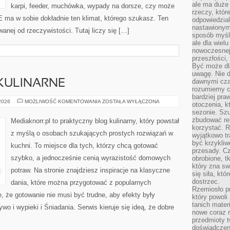
ale ma duże
karpi, feeder, muchówka, wypady na dorsze, czy może
rzeczy, któr
a w sobie dokładnie ten klimat, którego szukasz. Ten
odpowiedzial
nastawionym 
wanej od rzeczywistości. Tutaj liczy się […]
sposób myśl
ale dla wiel
nowoczesnej 
przeszłości,
Być może dl
uwagę. Nie d
dawnymi czas
KULINARNE
rozumiemy c
bardziej pra
EKSPERYMENTY
 2026
MOŻLIWOŚĆ KOMENTOWANIA
ZOSTAŁA WYŁĄCZONA
otoczenia, k
KULINARNE
sezonie. Sz
zbudować rel
Mediaknorr.pl to praktyczny blog kulinarny, który powstał
korzystać. 
z myślą o osobach szukających prostych rozwiązań w
wyjątkowo tr
być krzykli
kuchni. To miejsce dla tych, którzy chcą gotować
przesady. C
szybko, a jednocześnie cenią wyrazistość domowych
obrobione, t
który zna sw
potraw. Na stronie znajdziesz inspiracje na klasyczne
się siła, któ
dostrzec.
dania, które można przygotować z popularnych
Rzemiosło p
e, że gotowanie nie musi być trudne, aby efekty były
który powoli
tanich mater
o i wypieki i Śniadania. Serwis kieruje się ideą, że dobre
nowe coraz 
przedmioty t
doświadczen