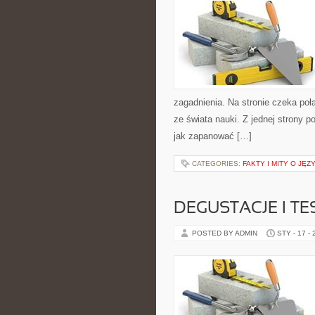
zagadnienia. Na stronie czeka poł
ze świata nauki. Z jednej strony p
jak zapanować […]
CATEGORIES:
FAKTY I MITY O JĘZ
DEGUSTACJE I T
POSTED BY ADMIN
STY - 17 -