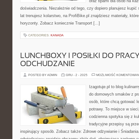
oraz tipami dla osób na ka
doświadczenia. Niezależnie od tego, czy dopiero planujesz kupić 
lat trenujesz kolarstwo, na ProfiBike.pl znajdziesz materiały, kt
horyzonty. Zobacz koniecznie Transport […]
CATEGORIES:
KANADA
LUNCHBOXY I POSIŁKI DO PRACY
ODCHUDZANIE
POSTED BY ADMIN
GRU - 2 - 2025
MOŻLIWOŚĆ KOMENTOWAN
Izagotuje.pl to blog kulinar
do domowych smaków z pra
osób, które chcą gotować l
potrawy. To miejsce w siec
codzienna spotyka się z ku
tradycyjne przepisy są prze
inspirujący sposób. Zobacz także: Zdrowe odżywianie i Śniadania.
odwiedzający znajdzie obszerny zbiór dań, obejmującą zarówno co