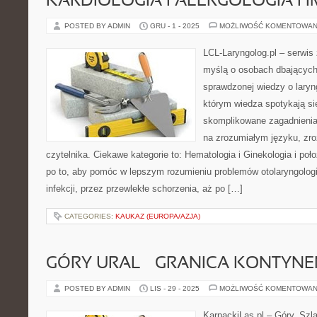
KARDIOLOGIA I ALERGOLOGIA I
POSTED BY ADMIN
GRU - 1 - 2025
MOŻLIWOŚĆ KOMENTOWAN
LCL-Laryngolog.pl – serwis
myślą o osobach dbających 
sprawdzonej wiedzy o laryng
którym wiedza spotykają się
skomplikowane zagadnieni
na zrozumiałym języku, zr
czytelnika. Ciekawe kategorie to: Hematologia i Ginekologia i poł
po to, aby pomóc w lepszym rozumieniu problemów otolaryngolog
infekcji, przez przewlekłe schorzenia, aż po […]
CATEGORIES:
KAUKAZ (EUROPA/AZJA)
GÓRY URAL – GRANICA KONTYN
POSTED BY ADMIN
LIS - 29 - 2025
MOŻLIWOŚĆ KOMENTOWAN
KarpackiLas.pl – Góry, Szl