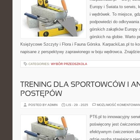
Europy i Świata to serwis, 
i wędrówek. To miejsce, gd
podpowiedzi do odkrywania
górskich zakątków Europy 
górskich na globie. Warto 
Księżycowe Szczyty i Flora i Fauna Górska. KarpackiLas.pl to 
napisane z perspektywy zaprawionego w boju wędrowca. Znajdzie
CATEGORIES:
WYBÓR PRZEDSZKOLA
TRENING DLA SPORTOWCÓW I A
POSTĘPÓW
POSTED BY ADMIN
LIS - 29 - 2025
MOŻLIWOŚĆ KOMENTOWAN
PT6.pl to innowacyjny serwi
poświęcony jest ćwiczenio
efektywnym ćwiczeniom dla
gdzie osoba stawiająca pier