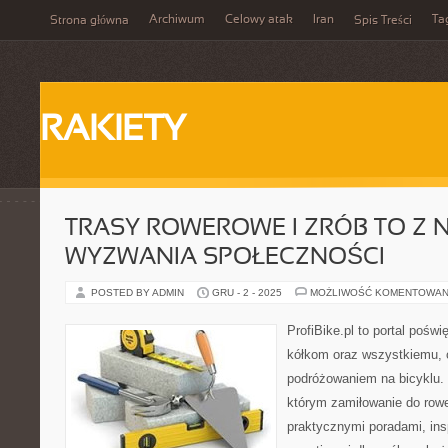
Archiwum
Celowy atak
Iran
Ta
Strona główna
Spis Treści
RAKIETY
TRASY ROWEROWE I ZRÓB TO Z N
WYZWANIA SPOŁECZNOŚCI
POSTED BY ADMIN
GRU - 2 - 2025
MOŻLIWOŚĆ KOMENTOWAN
ProfiBike.pl to portal pośw
kółkom oraz wszystkiemu, 
podróżowaniem na bicyklu. 
którym zamiłowanie do rowe
praktycznymi poradami, insp