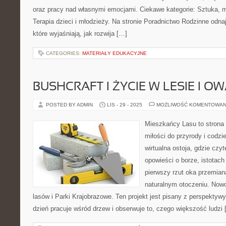
oraz pracy nad własnymi emocjami. Ciekawe kategorie: Sztuka, m
Terapia dzieci i młodzieży. Na stronie Poradnictwo Rodzinne odna
które wyjaśniają, jak rozwija […]
CATEGORIES:
MATERIAŁY EDUKACYJNE
BUSHCRAFT I ŻYCIE W LESIE I O
POSTED BY ADMIN
LIS - 29 - 2025
MOŻLIWOŚĆ KOMENTOWAN
Mieszkańcy Lasu to strona 
miłości do przyrody i codzi
wirtualna ostoja, gdzie czy
opowieści o borze, istotach
pierwszy rzut oka przemian
naturalnym otoczeniu. No
lasów i Parki Krajobrazowe. Ten projekt jest pisany z perspektywy
dzień pracuje wśród drzew i obserwuje to, czego większość ludzi