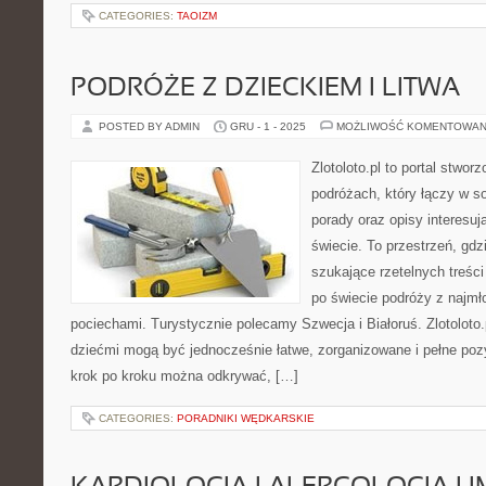
CATEGORIES:
TAOIZM
PODRÓŻE Z DZIECKIEM I LITWA
POSTED BY ADMIN
GRU - 1 - 2025
MOŻLIWOŚĆ KOMENTOWAN
Zlotoloto.pl to portal stwo
podróżach, który łączy w s
porady oraz opisy interesu
świecie. To przestrzeń, gd
szukające rzetelnych treś
po świecie podróży z najmł
pociechami. Turystycznie polecamy Szwecja i Białoruś. Zlotoloto.
dziećmi mogą być jednocześnie łatwe, zorganizowane i pełne poz
krok po kroku można odkrywać, […]
CATEGORIES:
PORADNIKI WĘDKARSKIE