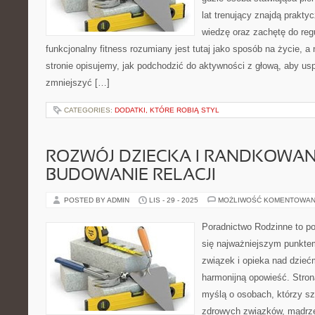
lat trenujący znajdą praktyc
wiedzę oraz zachętę do regu
funkcjonalny fitness rozumiany jest tutaj jako sposób na życie, a
stronie opisujemy, jak podchodzić do aktywności z głową, aby usp
zmniejszyć […]
CATEGORIES:
DODATKI, KTÓRE ROBIĄ STYL
ROZWÓJ DZIECKA I RANDKOWANI
BUDOWANIE RELACJI
POSTED BY ADMIN
LIS - 29 - 2025
MOŻLIWOŚĆ KOMENTOWAN
Poradnictwo Rodzinne to por
się najważniejszym punkte
związek i opieka nad dziećm
harmonijną opowieść. Stron
myślą o osobach, którzy s
zdrowych związków, mądrze