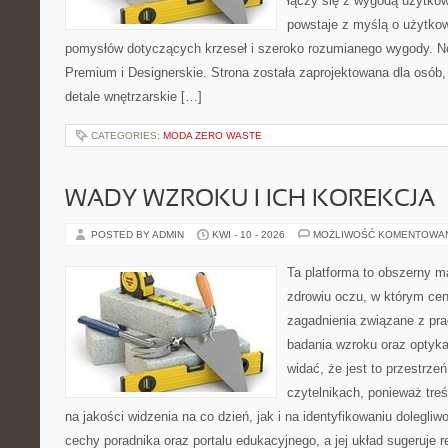
łączy się z wygodą użytkow
powstaje z myślą o użytkow
pomysłów dotyczących krzeseł i szeroko rozumianego wygody. No
Premium i Designerskie. Strona została zaprojektowana dla osób, 
detale wnętrzarskie […]
CATEGORIES:
MODA ZERO WASTE
WADY WZROKU I ICH KOREKCJA
POSTED BY ADMIN
KWI - 10 - 2026
MOŻLIWOŚĆ KOMENTOWA
Ta platforma to obszerny 
zdrowiu oczu, w którym cen
zagadnienia związane z prac
badania wzroku oraz optyka
widać, że jest to przestrz
czytelnikach, ponieważ treś
na jakości widzenia na co dzień, jak i na identyfikowaniu dolegliw
cechy poradnika oraz portalu edukacyjnego, a jej układ sugeruje r