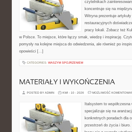
czytelnikach zainteresowany
koncentruje się na międzyna
Witryna prezentuje artykuły
restauracyjnych doświadcze
pracy lokali. Zobacz też Ku
w Polsce. To miejsce, które łączy smak, wiedzę i inspirację. Czytel
pomysły na kolejne miejsca do odwiedzenia, ale również po inspira
opowieści […]
CATEGORIES:
WASZYM SPOJRZENIEM
MATERIAŁY I WYKOŃCZENIA
POSTED BY ADMIN
KWI - 10 - 2026
MOŻLIWOŚĆ KOMENTOWA
Italsystem to współczesna w
specjalizuje się na aranżac
konkretnych poradach dla 
przestrzeń do życia i biuro