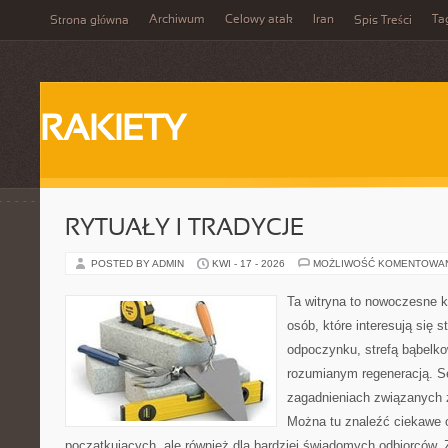
Archiwum
Celowy atak
Iran
Ta
Strona główna
Spis Treści
RAKIETY
RYTUAŁY I TRADYCJE
POSTED BY ADMIN
KWI - 17 - 2026
MOŻLIWOŚĆ KOMENTOWA
Ta witryna to nowoczesne k
osób, które interesują się s
odpoczynku, strefą bąbelko
rozumianym regeneracją. Se
zagadnieniach związanych z
Można tu znaleźć ciekawe 
początkujących, ale również dla bardziej świadomych odbiorców. 