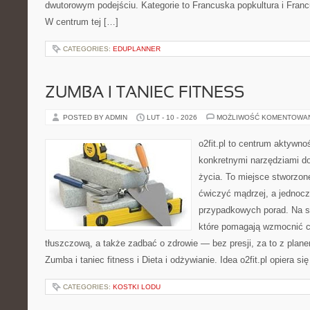
dwutorowym podejściu. Kategorie to Francuska popkultura i Francu
W centrum tej […]
CATEGORIES:
EDUPLANNER
ZUMBA I TANIEC FITNESS
POSTED BY ADMIN
LUT - 10 - 2026
MOŻLIWOŚĆ KOMENTOWA
o2fit.pl to centrum aktywno
konkretnymi narzędziami do
życia. To miejsce stworzon
ćwiczyć mądrzej, a jednocze
przypadkowych porad. Na st
które pomagają wzmocnić c
tłuszczową, a także zadbać o zdrowie — bez presji, za to z plan
Zumba i taniec fitness i Dieta i odżywianie. Idea o2fit.pl opiera si
CATEGORIES:
KOSTKI LODU