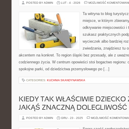
POSTED BY ADMIN
LUT - 4 - 2026
MOŻLIWOŚĆ KOMENTOWAN
Ta witryna to blog turysty
miejsce, w którym zbieramy
odkrywanie miejscowości i 
szukasz praktycznych pod
wycieczek albo bardziej ro
zwiedzania, znajdziesz tu o
akcentem na konkret. To region śląski bez przesady, ale z uważnośc
codziennego życia. W centrum opowieści stoi bogactwo regionu: 
spokojne parki, od dziedzictwa przemysłowego po […]
CATEGORIES:
KUCHNIA SKANDYNAWSKA
KIEDY TAK WŁAŚCIWIE DZIECKO
JAKĄŚ ZNACZNĄ DOLEGLIWOŚĆ
POSTED BY ADMIN
GRU - 23 - 2025
MOŻLIWOŚĆ KOMENTOWA
Spora cześć społeczeństw