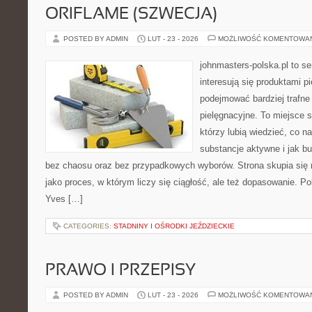
ORIFLAME (SZWECJA)
POSTED BY ADMIN
LUT - 23 - 2026
MOŻLIWOŚĆ KOMENTOWA
johnmasters-polska.pl to se
interesują się produktami p
podejmować bardziej trafn
pielęgnacyjne. To miejsce 
którzy lubią wiedzieć, co na
substancje aktywne i jak b
bez chaosu oraz bez przypadkowych wyborów. Strona skupia się n
jako proces, w którym liczy się ciągłość, ale też dopasowanie. P
Yves […]
CATEGORIES:
STADNINY I OŚRODKI JEŹDZIECKIE
PRAWO I PRZEPISY
POSTED BY ADMIN
LUT - 23 - 2026
MOŻLIWOŚĆ KOMENTOWA