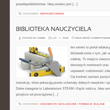
prawdopodobieństwa. Ideą serwisu jest […]
CATEGORIES:
SERYKORYCINSKIE
BIBLIOTEKA NAUCZYCIELA
POSTED BY ADMIN
LUT - 7 - 2026
MOŻLIWOŚĆ KOMENTOWAN
ten serwis to portal edukac
doświadczenia o tym, jak u
zdalnej. To miejsce stworz
domowych mentorach oraz e
usprawnić codzienność zdaln
Cię konkret zamiast pustych
instrukcje, które pokazują proste schematy dobrych nawyków i s
Dobre kategorie to Laboratorium STEAM i Kącik rodzica. Idea ser
przejściu od przeciążenia […]
CATEGORIES:
CIEKAWOSTKI GEOLOGICZNE I FORMACJE SKALANE