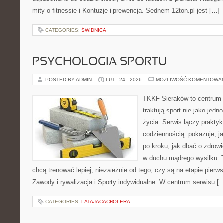
mity o fitnessie i Kontuzje i prewencja. Sednem 12ton.pl jest […]
CATEGORIES:
ŚWIDNICA
PSYCHOLOGIA SPORTU
POSTED BY ADMIN
LUT - 24 - 2026
MOŻLIWOŚĆ KOMENTOWA
TKKF Sieraków to centrum w
traktują sport nie jako jedn
życia. Serwis łączy praktyk
codziennością: pokazuje, 
po kroku, jak dbać o zdrowi
w duchu mądrego wysiłku. T
chcą trenować lepiej, niezależnie od tego, czy są na etapie pie
Zawody i rywalizacja i Sporty indywidualne. W centrum serwisu [
CATEGORIES:
LATAJACACHOLERA