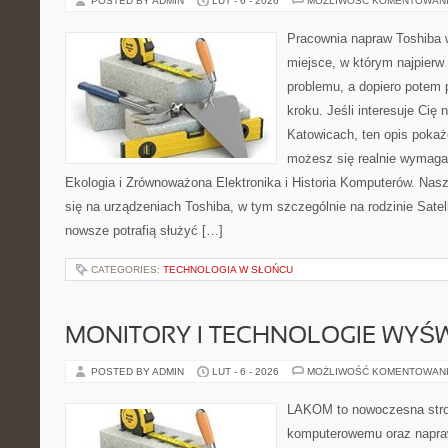
POSTED BY ADMIN
LUT - 6 - 2026
MOŻLIWOŚĆ KOMENTOWAN
Pracownia napraw Toshiba w
miejsce, w którym najpier
problemu, a dopiero potem
kroku. Jeśli interesuje Cię
Katowicach, ten opis pokaż
możesz się realnie wymagać
Ekologia i Zrównoważona Elektronika i Historia Komputerów. Nasz
się na urządzeniach Toshiba, w tym szczególnie na rodzinie Satel
nowsze potrafią służyć […]
CATEGORIES:
TECHNOLOGIA W SŁOŃCU
MONITORY I TECHNOLOGIE WYŚ
POSTED BY ADMIN
LUT - 6 - 2026
MOŻLIWOŚĆ KOMENTOWAN
LAKOM to nowoczesna stro
komputerowemu oraz napra