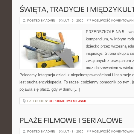
ŚWIĘTA, TRADYCJE I MIĘDZYK
POSTED BY ADMIN
LUT - 9 - 2026
MOŻLIWOŚĆ KOMENTOWAN
PRZEDSZKOLE NA 5 – wortal
kompendium, w którym rodz
dziecko przez wczesną eduk
inspiracje. Strona skupia 
związanych z oswajaniem z
oraz dojrzewaniem w wieku
Polecamy Integracja dzieci z niepełnosprawnościami i Inspiracje d
jest suchą encyklopedią. To raczej codzienny pomocnik po tym, j
pojawia się płacz, gdy w domu […]
CATEGORIES:
OGRODNICTWO MIEJSKIE
PLAŻE FILMOWE I SERIALOWE
POSTED BY ADMIN
LUT - 8 - 2026
MOŻLIWOŚĆ KOMENTOWAN