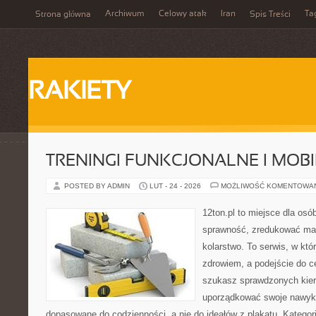
Archiwum
Celowy atak
Iran
Ta
Strona główna
Spis Treści
RAKIETY
TRENINGI FUNKCJONALNE I MOB
POSTED BY ADMIN
LUT - 24 - 2026
MOŻLIWOŚĆ KOMENTOWA
12ton.pl to miejsce dla osó
sprawność, zredukować mas
kolarstwo. To serwis, w któ
zdrowiem, a podejście do ce
szukasz sprawdzonych kier
uporządkować swoje nawyki, 
dopasowane do codzienności, a nie do ideałów z plakatu. Kategori