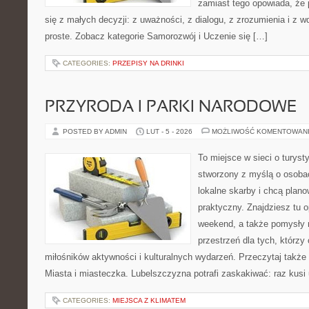
zamiast tego opowiada, że
się z małych decyzji: z uważności, z dialogu, z zrozumienia i z 
proste. Zobacz kategorie Samorozwój i Uczenie się […]
CATEGORIES:
PRZEPISY NA DRINKI
PRZYRODA I PARKI NARODOWE
POSTED BY ADMIN
LUT - 5 - 2026
MOŻLIWOŚĆ KOMENTOWAN
To miejsce w sieci o turyst
stworzony z myślą o osobac
lokalne skarby i chcą plan
praktyczny. Znajdziesz tu op
weekend, a także pomysły 
przestrzeń dla tych, którzy 
miłośników aktywności i kulturalnych wydarzeń. Przeczytaj także 
Miasta i miasteczka. Lubelszczyzna potrafi zaskakiwać: raz kusi
CATEGORIES:
MIEJSCA Z KLIMATEM