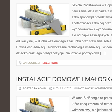
Szkoła Podstawowa w Popow
nauczanie idzie w parze z 
szkolapopow.pl przedstawi
społeczności szkolnej oraz
wychowawców i wychowankó
się od najwcześniejszych la
edukacyjne, w duchu wzajemnego szacunku oraz stawiania sobie c
Przyszłość edukacji i Nowoczesne technologie w edukacji. W cent
dziecko oraz jego predyspozycje. Nauczanie początkowe […]
CATEGORIES:
PEREGRINOS
INSTALACJE DOMOWE I MAŁOS
POSTED BY ADMIN
LUT - 12 - 2026
MOŻLIWOŚĆ KOMENTOWA
Wikana BioEnergia to przes
które chcą zrozumieć temat
wdrożeniowy, ale jednocześ