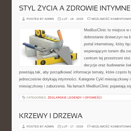
STYL ŻYCIA A ZDROWIE INTYMNE
POSTED BY ADMIN
LUT - 18 - 2026
MOŻLIWOŚĆ KOMENTOWA
MediluxClinic to miejsce w 
dobrostanie dziewczyn na k
portal internetowy, który łą
wspierającym tonem dla z
centrum tej przestrzeni sto
decyzje oraz budowanie św
powstają tak, aby porządkować informacje tematy, które często 
jednocześnie dotykają intymności. Kategorie Cykl miesiączkowy i
miesiączkowy i zaburzenia. Na łamach MediluxClinic pojawiają si
CATEGORIES:
ŻEGLARSKIE LEGENDY I OPOWIEŚCI
KRZEWY I DRZEWA
POSTED BY ADMIN
LUT - 17 - 2026
MOŻLIWOŚĆ KOMENTOWA