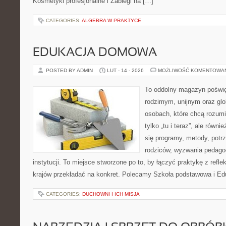
Kosmetyki profesjonalne i Zabiegi na […]
CATEGORIES:
ALGEBRA W PRAKTYCE
EDUKACJA DOMOWA
POSTED BY ADMIN
LUT - 14 - 2026
MOŻLIWOŚĆ KOMENTOWA
To oddolny magazyn poświę
rodzimym, unijnym oraz gl
osobach, które chcą rozumie
tylko „tu i teraz”, ale równ
się programy, metody, potr
rodziców, wyzwania pedagog
instytucji. To miejsce stworzone po to, by łączyć praktykę z reflek
krajów przekładać na konkret. Polecamy Szkoła podstawowa i E
CATEGORIES:
DUCHOWNI I ICH MISJA