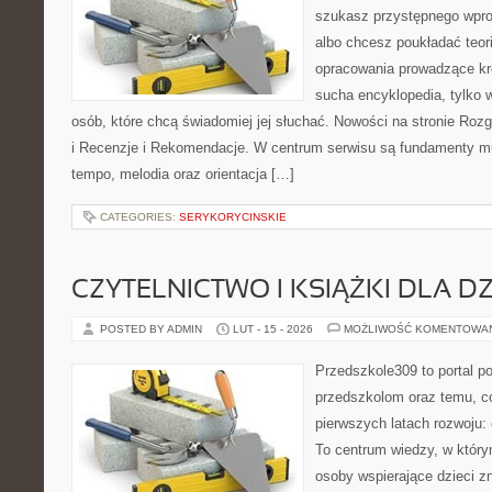
szukasz przystępnego wpr
albo chcesz poukładać teori
opracowania prowadzące kro
sucha encyklopedia, tylko 
osób, które chcą świadomiej jej słuchać. Nowości na stronie Roz
i Recenzje i Rekomendacje. W centrum serwisu są fundamenty mu
tempo, melodia oraz orientacja […]
CATEGORIES:
SERYKORYCINSKIE
CZYTELNICTWO I KSIĄŻKI DLA DZ
POSTED BY ADMIN
LUT - 15 - 2026
MOŻLIWOŚĆ KOMENTOWA
Przedszkole309 to portal p
przedszkolom oraz temu, c
pierwszych latach rozwoju:
To centrum wiedzy, w któr
osoby wspierające dzieci z