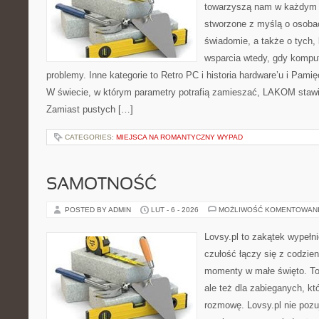
towarzyszą nam w każdym t
stworzone z myślą o osobac
świadomie, a także o tych, 
wsparcia wtedy, gdy kompu
problemy. Inne kategorie to Retro PC i historia hardware’u i Pa
W świecie, w którym parametry potrafią zamieszać, LAKOM stawi
Zamiast pustych […]
CATEGORIES:
MIEJSCA NA ROMANTYCZNY WYPAD
SAMOTNOŚĆ
POSTED BY ADMIN
LUT - 6 - 2026
MOŻLIWOŚĆ KOMENTOWAN
Lovsy.pl to zakątek wypełn
czułość łączy się z codzien
momenty w małe święto. To
ale też dla zabieganych, k
rozmowę. Lovsy.pl nie pozu