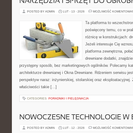
NARZĘDZIA I SPRZĘT DO OBRÓB
POSTED BY ADMIN
LUT - 13 - 2026
MOŻLIWOŚĆ KOMENTOWA
Ta platforma to wszechstro
poświęcony temu, co w prak
różnicę w konstrukcjach: d
Jeżeli interesuje Cię wzno
platforma zewnętrzna, poła
drewniane dodatki, znajdzi
przystępny sposób, bez marketingowych ogólników. Polecamy kat
architekturze drewnianej i Okna Drewniane. Rdzeniem serwisu jest
perspektyw naraz: inżynierskiej, stolarskiej oraz eksploatacyjnej
właściwości takie […]
CATEGORIES:
PORADNIKI I PIELĘGNACJA
NOWOCZESNE TECHNOLOGIE W 
POSTED BY ADMIN
LUT - 12 - 2026
MOŻLIWOŚĆ KOMENTOWA