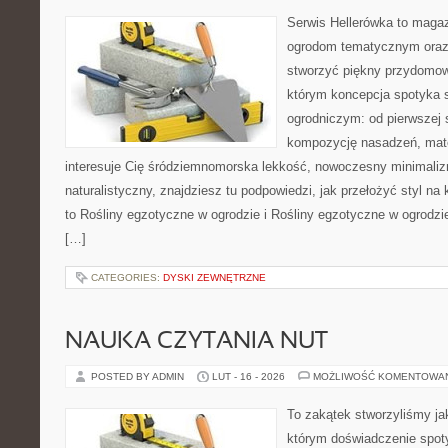
Serwis Hellerówka to maga
ogrodom tematycznym oraz
stworzyć piękny przydomow
którym koncepcja spotyka 
ogrodniczym: od pierwszej s
kompozycję nasadzeń, mate
interesuje Cię śródziemnomorska lekkość, nowoczesny minimaliz
naturalistyczny, znajdziesz tu podpowiedzi, jak przełożyć styl na 
to Rośliny egzotyczne w ogrodzie i Rośliny egzotyczne w ogrodz
[…]
CATEGORIES:
DYSKI ZEWNĘTRZNE
NAUKA CZYTANIA NUT
POSTED BY ADMIN
LUT - 16 - 2026
MOŻLIWOŚĆ KOMENTOWA
To zakątek stworzyliśmy ja
którym doświadczenie spoty