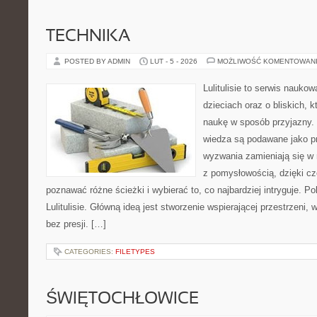
TECHNIKA
POSTED BY ADMIN
LUT - 5 - 2026
MOŻLIWOŚĆ KOMENTOWAN
Lulitulisie to serwis nauko
dzieciach oraz o bliskich, 
naukę w sposób przyjazny.
wiedza są podawane jako p
wyzwania zamieniają się w 
z pomysłowością, dzięki c
poznawać różne ścieżki i wybierać to, co najbardziej intryguje. P
Lulitulisie. Główną ideą jest stworzenie wspierającej przestrzeni,
bez presji. […]
CATEGORIES:
FILETYPES
ŚWIĘTOCHŁOWICE