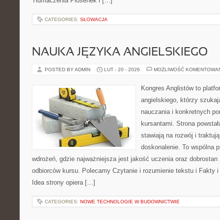
Tłumaczenia Piosenek i […]
CATEGORIES:
SŁOWACJA
NAUKA JĘZYKA ANGIELSKIEGO
POSTED BY ADMIN
LUT - 20 - 2026
MOŻLIWOŚĆ KOMENTOWA
Kongres Anglistów to platfo
angielskiego, którzy szuk
nauczania i konkretnych p
kursantami. Strona powstał
stawiają na rozwój i traktuj
doskonalenie. To wspólna prz
wdrożeń, gdzie najważniejsza jest jakość uczenia oraz dobrostan
odbiorców kursu. Polecamy Czytanie i rozumienie tekstu i Fakty i
Idea strony opiera […]
CATEGORIES:
NOWE TECHNOLOGIE W BUDOWNICTWIE