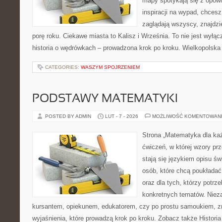
mapy spotykają się z opowi
inspiracji na wypad, chcesz
zaglądają wszyscy, znajdzi
porę roku. Ciekawe miasta to Kalisz i Września. To nie jest wyłąc
historia o wędrówkach – prowadzona krok po kroku. Wielkopolska 
CATEGORIES:
WASZYM SPOJRZENIEM
PODSTAWY MATEMATYKI
POSTED BY ADMIN
LUT - 7 - 2026
MOŻLIWOŚĆ KOMENTOWAN
Strona „Matematyka dla każ
ćwiczeń, w której wzory prz
stają się językiem opisu świ
osób, które chcą poukłada
oraz dla tych, którzy potrz
konkretnych tematów. Nieza
kursantem, opiekunem, edukatorem, czy po prostu samoukiem, zn
wyjaśnienia, które prowadzą krok po kroku. Zobacz także Histori