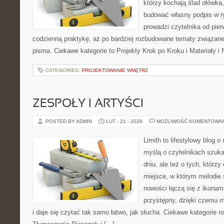
którzy kochają ślad ołówka,
budować własny podpis w r
prowadzi czytelnika od pie
codzienną praktykę, aż po bardziej rozbudowane tematy związan
pisma. Ciekawe kategorie to Projekty Krok po Kroku i Materiały i
CATEGORIES:
PROJEKTOWANIE WNĘTRZ
ZESPOŁY I ARTYŚCI
POSTED BY ADMIN
LUT - 21 - 2026
MOŻLIWOŚĆ KOMENTOWA
Limith to lifestylowy blog 
myślą o czytelnikach szuk
dniu, ale też o tych, którz
miejsce, w którym melodie s
nowości łączą się z ikonam
przystępny, dzięki czemu m
i daje się czytać tak samo łatwo, jak słucha. Ciekawe kategorie na