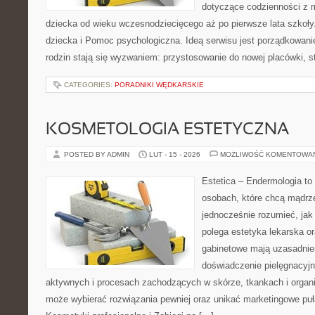
dotyczące codzienności z 
dziecka od wieku wczesnodziecięcego aż po pierwsze lata szkoły
dziecka i Pomoc psychologiczna. Ideą serwisu jest porządkowanie
rodzin stają się wyzwaniem: przystosowanie do nowej placówki, s
CATEGORIES:
PORADNIKI WĘDKARSKIE
KOSMETOLOGIA ESTETYCZNA
POSTED BY ADMIN
LUT - 15 - 2026
MOŻLIWOŚĆ KOMENTOWA
Estetica – Endermologia to 
osobach, które chcą mądrze
jednocześnie rozumieć, jak
polega estetyka lekarska or
gabinetowe mają uzasadnien
doświadczenie pielęgnacyjn
aktywnych i procesach zachodzących w skórze, tkankach i organi
może wybierać rozwiązania pewniej oraz unikać marketingowe puł