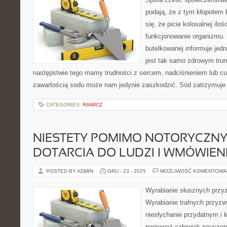
podają, że z tym kłopotem
się, że picie kolosalnej il
funkcjonowanie organizmu.
butelkowanej informuje jed
jest tak samo zdrowym trun
następstwie tego mamy trudności z sercem, nadciśnieniem lub cu
zawartością sodu może nam jedynie zaszkodzić. Sód zatrzymuje
CATEGORIES:
RAWICZ
NIESTETY POMIMO NOTORYCZN
DOTARCIA DO LUDZI I WMÓWIENI
POSTED BY ADMIN
GRU - 23 - 2025
MOŻLIWOŚĆ KOMENTOWA
Wyrabianie słusznych przy
Wyrabianie trafnych przyzw
niesłychanie przydatnym i 
ponieważ człowiek nauczony