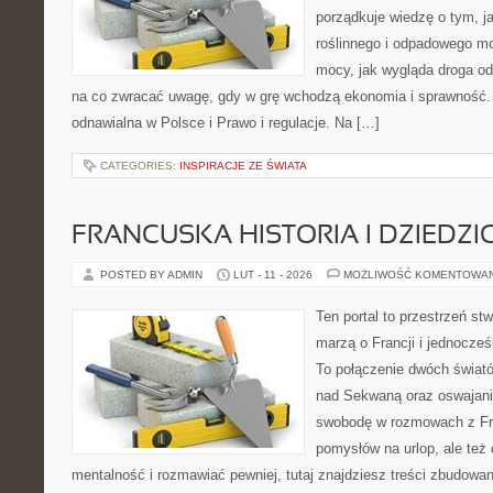
porządkuje wiedzę o tym, 
roślinnego i odpadowego mo
mocy, jak wygląda droga od 
na co zwracać uwagę, gdy w grę wchodzą ekonomia i sprawność. 
odnawialna w Polsce i Prawo i regulacje. Na […]
CATEGORIES:
INSPIRACJE ZE ŚWIATA
FRANCUSKA HISTORIA I DZIEDZ
POSTED BY ADMIN
LUT - 11 - 2026
MOŻLIWOŚĆ KOMENTOWA
Ten portal to przestrzeń st
marzą o Francji i jednocześn
To połączenie dwóch świató
nad Sekwaną oraz oswajania
swobodę w rozmowach z Fr
pomysłów na urlop, ale też
mentalność i rozmawiać pewniej, tutaj znajdziesz treści zbudowa