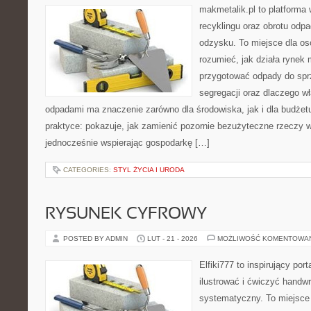
makmetalik.pl to platforma
recyklingu oraz obrotu odp
odzysku. To miejsce dla osób
rozumieć, jak działa rynek 
przygotować odpady do sprz
segregacji oraz dlaczego w
odpadami ma znaczenie zarówno dla środowiska, jak i dla budżetu
praktyce: pokazuje, jak zamienić pozornie bezużyteczne rzeczy w
jednocześnie wspierając gospodarkę […]
CATEGORIES:
STYL ŻYCIA I URODA
RYSUNEK CYFROWY
POSTED BY ADMIN
LUT - 21 - 2026
MOŻLIWOŚĆ KOMENTOWA
Elfiki777 to inspirujący por
ilustrować i ćwiczyć handwr
systematyczny. To miejsce 