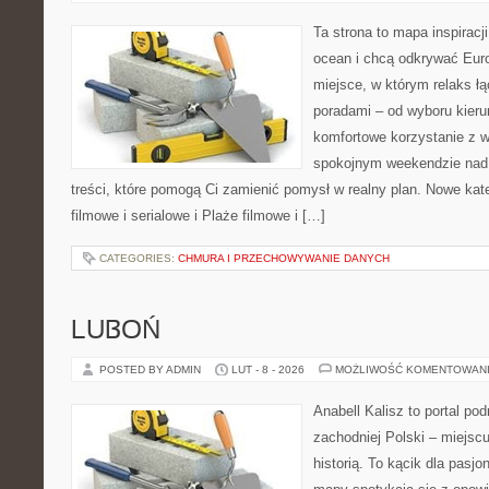
Ta strona to mapa inspiracji
ocean i chcą odkrywać Eur
miejsce, w którym relaks ł
poradami – od wyboru kieru
komfortowe korzystanie z w
spokojnym weekendzie nad 
treści, które pomogą Ci zamienić pomysł w realny plan. Nowe kate
filmowe i serialowe i Plaże filmowe i […]
CATEGORIES:
CHMURA I PRZECHOWYWANIE DANYCH
LUBOŃ
POSTED BY ADMIN
LUT - 8 - 2026
MOŻLIWOŚĆ KOMENTOWAN
Anabell Kalisz to portal po
zachodniej Polski – miejscu
historią. To kącik dla pasj