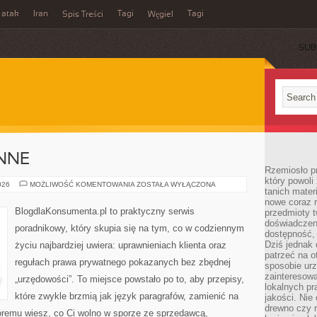
 atak
Iran
Tagi
Tagi
Spis Treści
Węgiel
SUB
NNE
Rzemiosło p
który powoli
SPRAWY
026
MOŻLIWOŚĆ KOMENTOWANIA
ZOSTAŁA WYŁĄCZONA
tanich mater
CODZIENNE
nowe coraz 
BlogdlaKonsumenta.pl to praktyczny serwis
przedmioty t
doświadczen
poradnikowy, który skupia się na tym, co w codziennym
dostępność, 
Dziś jednak 
życiu najbardziej uwiera: uprawnieniach klienta oraz
patrzeć na o
regułach prawa prywatnego pokazanych bez zbędnej
sposobie ur
zainteresowa
„urzędowości”. To miejsce powstało po to, aby przepisy,
lokalnych p
które zwykle brzmią jak język paragrafów, zamienić na
jakości. Nie
drewno czy 
któremu wiesz, co Ci wolno w sporze ze sprzedawcą,