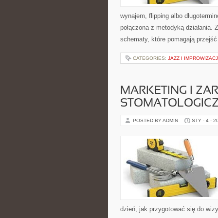
wynajem, flipping albo długoterm
połączona z metodyką działania. Z
schematy, które pomagają przejść
CATEGORIES:
JAZZ I IMPROWIZAC
MARKETING I ZA
STOMATOLOGIC
POSTED BY ADMIN
STY - 4 - 2
dzień, jak przygotować się do wizy