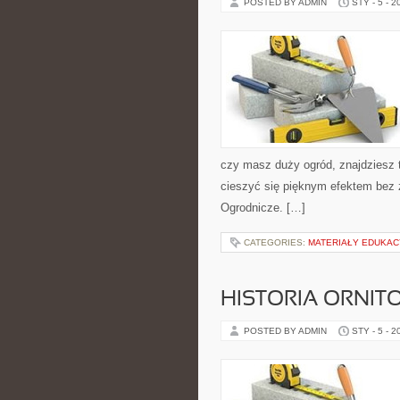
POSTED BY ADMIN
STY - 5 - 2
czy masz duży ogród, znajdziesz t
cieszyć się pięknym efektem bez 
Ogrodnicze. […]
CATEGORIES:
MATERIAŁY EDUKAC
HISTORIA ORNITO
POSTED BY ADMIN
STY - 5 - 2