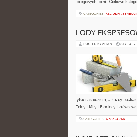
obiegowych opinii. Ciekawe kategor
CATEGORIES:
RELIGIJNA SYMBOLI
LODY EKSPRESOW
POSTED BY ADMIN
STY - 4 - 2
tylko narzędziem, a każdy puchar
Fakty i Mity i Eko-lody i zrównowa
CATEGORIES:
WYSKOCZMY