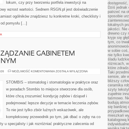
lokum, czy przy tworzeniu portfela inwestycji na
dostępność, 
Dziś jednak 
inowy wzrost wartości. Sednem RSGN.pl jest doświadczenie
patrzeć na o
sposobie ur
amiast ogólników znajdziesz tu konkretne kroki, checklisty i
zainteresowa
 od pomysłu […]
lokalnych p
jakości. Nie
drewno czy 
JA
kryje się gł
tym, co trwa
anonimowośc
w sobie coś,
RZĄDZANIE GABINETEM
nie tylko kwe
śladu ludzki
ZNYM
różnicach, w
które zdradz
MARKETING
026
MOŻLIWOŚĆ KOMENTOWANIA
ZOSTAŁA WYŁĄCZONA
Taki przedmi
I
sensie, ale 
ZARZĄDZANIE
bliższy czło
GABINETEM
STOMBIS – stomatolog i stomatologia w praktyce oraz
STOMATOLOGICZNYM
ceramika rob
w poradach Stombis to miejsce stworzone dla osób,
szyty teksty
zupełnie inn
które chcą zrozumieć kondycję zębów i dziąseł i
taśmowo. Ni
budują atmos
podejmować lepsze decyzje w temacie leczenia zębów.
się bardziej
To nie jest tylko zbiór luźnych wskazówek, ale
przypadkowa.
mieszkań wyg
kompleksowy przewodnik po tym, jak dbać o zęby na co
katalogową 
ty u specjalisty i jak rozróżniać praktyczne zalecenia od
indywidualn
wynika takż