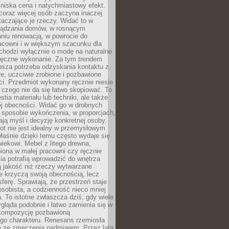
niska cena i natychmiastowy efekt.
coraz więcej osób zaczyna inaczej
taczające je rzeczy. Widać to w
ządzania domów, w rosnącym
niu renowacją, w powrocie do
racowni i w większym szacunku dla
 chodzi wyłącznie o modę na naturalne
ręczne wykonanie. Za tym trendem
ębsza potrzeba odzyskania kontaktu z
łe, uczciwie zrobione i pozbawione
i. Przedmiot wykonany ręcznie niesie
 czego nie da się łatwo skopiować. To
stia materiału lub techniki, ale także
ej obecności. Widać go w drobnych
 sposobie wykończenia, w proporcjach,
ają myśl i decyzję konkretnej osoby.
ot nie jest idealny w przemysłowym
właśnie dzięki temu często wydaje się
wiekowi. Mebel z litego drewna,
iona w małej pracowni czy ręcznie
lia potrafią wprowadzić do wnętrza
ą jakość niż rzeczy wytwarzane
e krzyczą swoją obecnością, lecz
ferę. Sprawiają, że przestrzeń staje
 osobista, a codzienność nieco mniej
 To istotne zwłaszcza dziś, gdy wiele
ląda podobnie i łatwo zamienia się w
kompozycję pozbawioną
ego charakteru. Renesans rzemiosła
e ze zmęczenia nadmiarem. Przez lata