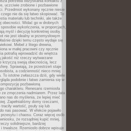
ębsza potrzeba odzyskania kontaktu z
łe, uczciwie zrobione i pozbawione
i. Przedmiot wykonany ręcznie niesie
 czego nie da się łatwo skopiować. To
stia materiału lub techniki, ale także
ej obecności. Widać go w drobnych
 sposobie wykończenia, w proporcjach,
ają myśl i decyzję konkretnej osoby.
ot nie jest idealny w przemysłowym
właśnie dzięki temu często wydaje się
wiekowi. Mebel z litego drewna,
iona w małej pracowni czy ręcznie
lia potrafią wprowadzić do wnętrza
ą jakość niż rzeczy wytwarzane
e krzyczą swoją obecnością, lecz
ferę. Sprawiają, że przestrzeń staje
 osobista, a codzienność nieco mniej
 To istotne zwłaszcza dziś, gdy wiele
ląda podobnie i łatwo zamienia się w
kompozycję pozbawioną
ego charakteru. Renesans rzemiosła
e ze zmęczenia nadmiarem. Przez lata
no nas do myślenia, że lepiej mieć
epiej. Zapełnialiśmy domy rzeczami,
traciły wartość, psuły się lub
do nas pasować. W efekcie pojawiło
 przesytu i chaosu. Coraz więcej osób
wniosku, że rozsądniej kupić mniej,
zeczy solidniejsze, bardziej
i trwalsze. Rzemiosło dobrze wpisuje