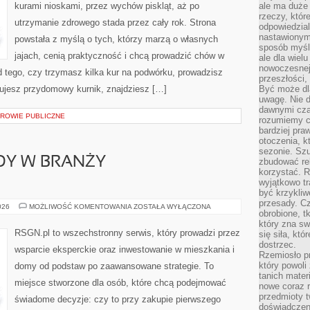
kurami nioskami, przez wychów piskląt, aż po
ale ma duże
rzeczy, któr
utrzymanie zdrowego stada przez cały rok. Strona
odpowiedzial
nastawionym 
powstała z myślą o tych, którzy marzą o własnych
sposób myśl
jajach, cenią praktyczność i chcą prowadzić chów w
ale dla wiel
nowoczesnej 
 tego, czy trzymasz kilka kur na podwórku, prowadzisz
przeszłości,
nujesz przydomowy kurnik, znajdziesz […]
Być może dl
uwagę. Nie d
dawnymi czas
DROWIE PUBLICZNE
rozumiemy c
bardziej pra
otoczenia, k
sezonie. Sz
DY W BRANŻY
zbudować rel
korzystać. 
wyjątkowo tr
być krzykli
przesady. C
KARIERA
026
MOŻLIWOŚĆ KOMENTOWANIA
ZOSTAŁA WYŁĄCZONA
obrobione, t
I
ZAWODY
który zna sw
W
RSGN.pl to wszechstronny serwis, który prowadzi przez
się siła, któ
BRANŻY
dostrzec.
NIERUCHOMOŚCI
wsparcie eksperckie oraz inwestowanie w mieszkania i
Rzemiosło p
który powoli
domy od podstaw po zaawansowane strategie. To
tanich mater
miejsce stworzone dla osób, które chcą podejmować
nowe coraz 
przedmioty t
świadome decyzje: czy to przy zakupie pierwszego
doświadczen