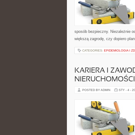
sposób bezpieczny. Niezależnie od
większą zagrodę, czy dopiero pla
CATEGORIES:
EPIDEMIOLOGIA I Z
KARIERA I ZAWO
NIERUCHOMOŚCI
POSTED BY ADMIN
STY - 4 - 2