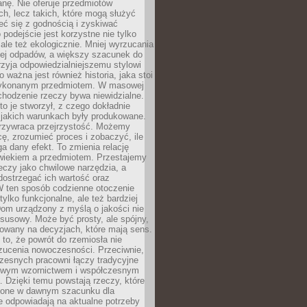
anę. Nie oferuje przedmiotów
h, lecz takich, które mogą służyć
zeć się z godnością i zyskiwać
 podejście jest korzystne nie tylko
 ale też ekologicznie. Mniej wyrzucania
ej odpadów, a większy szacunek do
rzyja odpowiedzialniejszemu stylowi
o ważna jest również historia, jaka stoi
wykonanym przedmiotem. W masowej
chodzenie rzeczy bywa niewidzialne.
to je stworzył, z czego dokładnie
 jakich warunkach były produkowane.
rzywraca przejrzystość. Możemy
ę, zrozumieć proces i zobaczyć, ile
 dany efekt. To zmienia relację
wiekiem a przedmiotem. Przestajemy
eczy jako chwilowe narzędzia, a
ostrzegać ich wartość oraz
W ten sposób codzienne otoczenie
 tylko funkcjonalne, ale też bardziej
om urządzony z myślą o jakości nie
susowy. Może być prosty, ale spójny,
dowany na decyzjach, które mają sens.
 to, że powrót do rzemiosła nie
zucenia nowoczesności. Przeciwnie,
zesnych pracowni łączy tradycyjne
nowym wzornictwem i współczesnym
. Dzięki temu powstają rzeczy, które
ione w dawnym szacunku dla
le odpowiadają na aktualne potrzeby