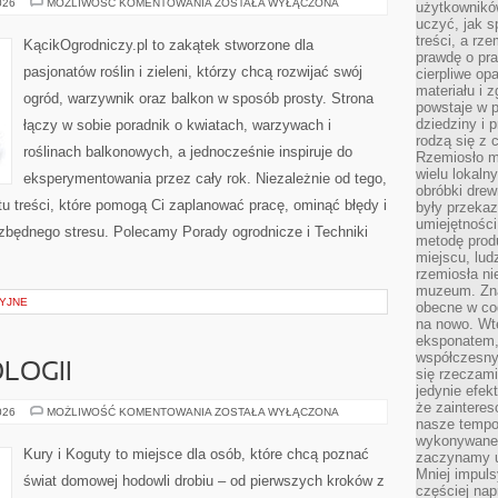
CASE
026
MOŻLIWOŚĆ KOMENTOWANIA
ZOSTAŁA WYŁĄCZONA
użytkownik
STUDY
uczyć, jak s
OGRODÓW
treści, a rz
KącikOgrodniczy.pl to zakątek stworzone dla
prawdę o pra
pasjonatów roślin i zieleni, którzy chcą rozwijać swój
cierpliwe op
materiału i 
ogród, warzywnik oraz balkon w sposób prosty. Strona
powstaje w 
dziedziny i 
łączy w sobie poradnik o kwiatach, warzywach i
rodzą się z 
roślinach balkonowych, a jednocześnie inspiruje do
Rzemiosło m
wielu lokaln
eksperymentowania przez cały rok. Niezależnie od tego,
obróbki drew
u treści, które pomogą Ci zaplanować pracę, ominąć błędy i
były przekaz
umiejętności
zbędnego stresu. Polecamy Porady ogrodnicze i Techniki
metodę prod
miejscu, lud
rzemiosła n
muzeum. Zna
YJNE
obecne w cod
na nowo. Wte
eksponatem, 
współczesny
LOGII
się rzeczami
jedynie efe
że zaintere
HISTORIA
026
MOŻLIWOŚĆ KOMENTOWANIA
ZOSTAŁA WYŁĄCZONA
nasze tempo
ORNITOLOGII
wykonywane 
Kury i Koguty to miejsce dla osób, które chcą poznać
zaczynamy u
Mniej impul
świat domowej hodowli drobiu – od pierwszych kroków z
częściej nap