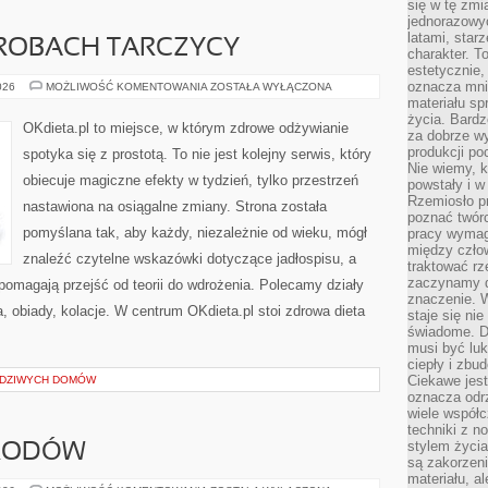
się w tę zmi
jednorazowyc
latami, star
OROBACH TARCZYCY
charakter. To
estetycznie,
oznacza mni
DIETA
026
MOŻLIWOŚĆ KOMENTOWANIA
ZOSTAŁA WYŁĄCZONA
PRZY
materiału sp
CHOROBACH
życia. Bardz
TARCZYCY
OKdieta.pl to miejsce, w którym zdrowe odżywianie
za dobrze 
produkcji po
spotyka się z prostotą. To nie jest kolejny serwis, który
Nie wiemy, k
obiecuje magiczne efekty w tydzień, tylko przestrzeń
powstały i w
Rzemiosło p
nastawiona na osiągalne zmiany. Strona została
poznać twórc
pomyślana tak, aby każdy, niezależnie od wieku, mógł
pracy wymaga
między czło
znaleźć czytelne wskazówki dotyczące jadłospisu, a
traktować rz
zaczynamy d
e pomagają przejść od teorii do wdrożenia. Polecamy działy
znaczenie. 
, obiady, kolacje. W centrum OKdieta.pl stoi zdrowa dieta
staje się nie
świadome. D
musi być luk
ciepły i zbu
Ciekawe jest
WDZIWYCH DOMÓW
oznacza odr
wiele współc
techniki z 
stylem życia
GRODÓW
są zakorzen
materiału, a