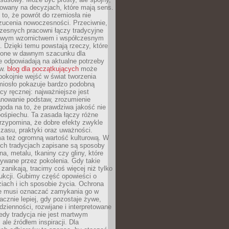
dowany na decyzjach, które mają sens.
 to, że powrót do rzemiosła nie
zucenia nowoczesności. Przeciwnie,
zesnych pracowni łączy tradycyjne
nowym wzornictwem i współczesnym
. Dzięki temu powstają rzeczy, które
ione w dawnym szacunku dla
le odpowiadają na aktualne potrzeby
ów.
blog dla początkujących
może
pokojnie wejść w świat tworzenia
emiosło pokazuje bardzo podobną
cy ręcznej: najważniejsze jest
anowanie podstaw, zrozumienie
zgoda na to, że prawdziwa jakość nie
pośpiechu. Ta zasada łączy różne
przypomina, że dobre efekty zwykle
czasu, praktyki oraz uważności.
a też ogromną wartość kulturową. W
ych tradycjach zapisane są sposoby
na, metalu, tkaniny czy gliny, które
ywane przez pokolenia. Gdy takie
 zanikają, tracimy coś więcej niż tylko
ukcji. Gubimy część opowieści o
ziach i ich sposobie życia. Ochrona
ie musi oznaczać zamykania go w
cznie lepiej, gdy pozostaje żywe,
zienności, rozwijane i interpretowane
dy tradycja nie jest martwym
ale źródłem inspiracji. Dla