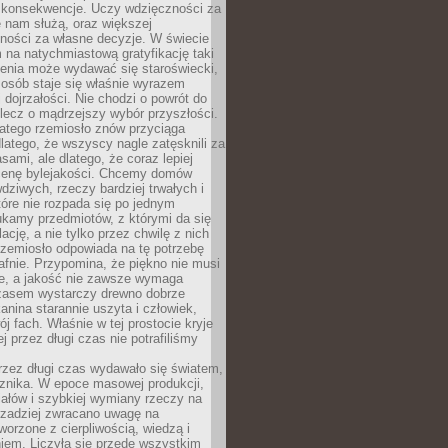
 konsekwencje. Uczy wdzięczności za
e nam służą, oraz większej
ności za własne decyzje. W świecie
na natychmiastową gratyfikację taki
enia może wydawać się staroświecki,
u osób staje się właśnie wyrazem
dojrzałości. Nie chodzi o powrót do
 lecz o mądrzejszy wybór przyszłości.
atego rzemiosło znów przyciąga
latego, że wszyscy nagle zatęsknili za
ami, ale dlatego, że coraz lepiej
enę bylejakości. Chcemy domów
wdziwych, rzeczy bardziej trwałych i
tóre nie rozpada się po jednym
ukamy przedmiotów, z którymi da się
ację, a nie tylko przez chwilę z nich
Rzemiosło odpowiada na tę potrzebę
afnie. Przypomina, że piękno nie musi
we, a jakość nie zawsze wymaga
zasem wystarczy drewno dobrze
kanina starannie uszyta i człowiek,
ój fach. Właśnie w tej prostocie kryje
rej przez długi czas nie potrafiliśmy
rzez długi czas wydawało się światem,
 znika. W epoce masowej produkcji,
iałów i szybkiej wymiany rzeczy na
rzadziej zwracano uwagę na
worzone z cierpliwością, wiedzą i
iem. Liczyła się przede wszystkim