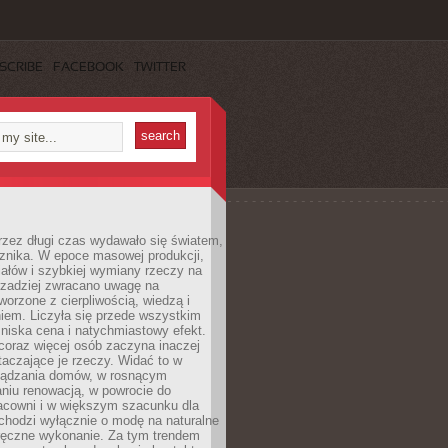
SCRIBE
FACEBOOK
TWITTER
rzez długi czas wydawało się światem,
 znika. W epoce masowej produkcji,
iałów i szybkiej wymiany rzeczy na
rzadziej zwracano uwagę na
worzone z cierpliwością, wiedzą i
iem. Liczyła się przede wszystkim
niska cena i natychmiastowy efekt.
coraz więcej osób zaczyna inaczej
taczające je rzeczy. Widać to w
ządzania domów, w rosnącym
niu renowacją, w powrocie do
racowni i w większym szacunku dla
 chodzi wyłącznie o modę na naturalne
ręczne wykonanie. Za tym trendem