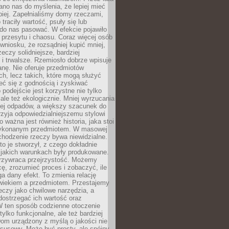
no nas do myślenia, że lepiej mieć
epiej. Zapełnialiśmy domy rzeczami,
traciły wartość, psuły się lub
do nas pasować. W efekcie pojawiło
 przesytu i chaosu. Coraz więcej osób
wniosku, że rozsądniej kupić mniej,
zeczy solidniejsze, bardziej
i trwalsze. Rzemiosło dobrze wpisuje
anę. Nie oferuje przedmiotów
h, lecz takich, które mogą służyć
zeć się z godnością i zyskiwać
 podejście jest korzystne nie tylko
 ale też ekologicznie. Mniej wyrzucania
ej odpadów, a większy szacunek do
rzyja odpowiedzialniejszemu stylowi
o ważna jest również historia, jaka stoi
wykonanym przedmiotem. W masowej
chodzenie rzeczy bywa niewidzialne.
to je stworzył, z czego dokładnie
 jakich warunkach były produkowane.
rzywraca przejrzystość. Możemy
ę, zrozumieć proces i zobaczyć, ile
 dany efekt. To zmienia relację
wiekiem a przedmiotem. Przestajemy
eczy jako chwilowe narzędzia, a
ostrzegać ich wartość oraz
W ten sposób codzienne otoczenie
 tylko funkcjonalne, ale też bardziej
om urządzony z myślą o jakości nie
susowy. Może być prosty, ale spójny,