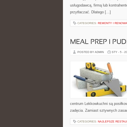
usługodawcą, firmą lub kontrahente
przytłaczać. Dlatego […]
CATEGORIES:
REMONTY I RENOW
MEAL PREP I PU
POSTED BY ADMIN
STY - 5 - 2
centrum Lekkowkuchni są posiłkow
zadęcia. Zamiast sztywnych zasad
CATEGORIES:
NAJLEPSZE RESTAU