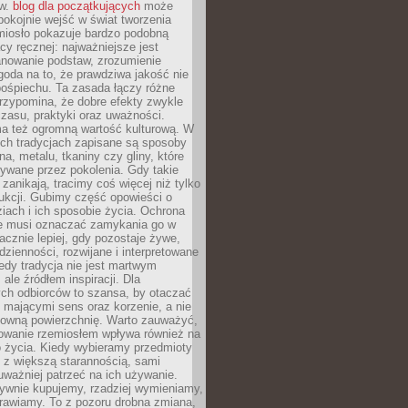
ów.
blog dla początkujących
może
pokojnie wejść w świat tworzenia
emiosło pokazuje bardzo podobną
cy ręcznej: najważniejsze jest
anowanie podstaw, zrozumienie
zgoda na to, że prawdziwa jakość nie
pośpiechu. Ta zasada łączy różne
przypomina, że dobre efekty zwykle
czasu, praktyki oraz uważności.
a też ogromną wartość kulturową. W
ych tradycjach zapisane są sposoby
na, metalu, tkaniny czy gliny, które
ywane przez pokolenia. Gdy takie
 zanikają, tracimy coś więcej niż tylko
ukcji. Gubimy część opowieści o
ziach i ich sposobie życia. Ochrona
ie musi oznaczać zamykania go w
cznie lepiej, gdy pozostaje żywe,
zienności, rozwijane i interpretowane
dy tradycja nie jest martwym
ale źródłem inspiracji. Dla
ch odbiorców to szansa, by otaczać
 mającymi sens oraz korzenie, a nie
ktowną powierzchnię. Warto zauważyć,
sowanie rzemiosłem wpływa również na
 życia. Kiedy wybieramy przedmioty
z większą starannością, sami
ważniej patrzeć na ich używanie.
sywnie kupujemy, rzadziej wymieniamy,
rawiamy. To z pozoru drobna zmiana,