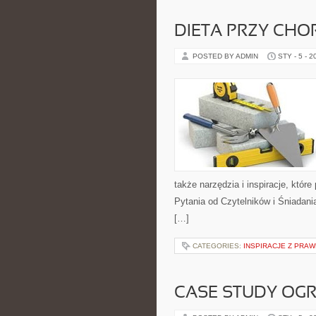
DIETA PRZY CH
POSTED BY ADMIN
STY - 5 - 2
także narzędzia i inspiracje, któr
Pytania od Czytelników i Śniadania
[…]
CATEGORIES:
INSPIRACJE Z PRA
CASE STUDY O