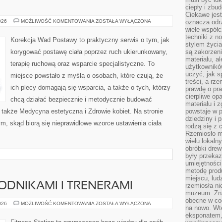
ciepły i zbu
Ciekawe jest
INNE
026
MOŻLIWOŚĆ KOMENTOWANIA
ZOSTAŁA WYŁĄCZONA
oznacza odr
ARTYKUŁY
wiele współc
techniki z 
Korekcja Wad Postawy to praktyczny serwis o tym, jak
stylem życia
korygować postawę ciała poprzez ruch ukierunkowany,
są zakorzen
materiału, a
terapię ruchową oraz wsparcie specjalistyczne. To
użytkownik
uczyć, jak s
miejsce powstało z myślą o osobach, które czują, że
treści, a rz
ich plecy domagają się wsparcia, a także o tych, którzy
prawdę o pra
cierpliwe op
chcą działać bezpiecznie i metodycznie budować
materiału i 
z także Medycyna estetyczna i Zdrowie kobiet. Na stronie
powstaje w 
dziedziny i 
ym, skąd biorą się nieprawidłowe wzorce ustawienia ciała
rodzą się z 
Rzemiosło m
wielu lokaln
obróbki drew
były przekaz
umiejętności
metodę prod
miejscu, lud
DNIKAMI I TRENERAMI
rzemiosła n
muzeum. Zna
obecne w cod
WYWIADY
026
MOŻLIWOŚĆ KOMENTOWANIA
ZOSTAŁA WYŁĄCZONA
na nowo. Wte
Z
ZAWODNIKAMI
eksponatem, 
I