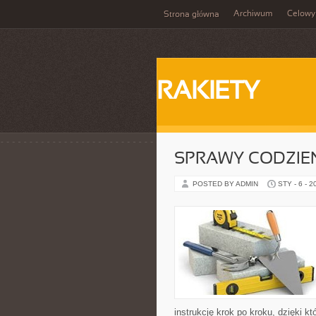
Archiwum
Celowy
Strona główna
RAKIETY
SPRAWY CODZIE
POSTED BY ADMIN
STY - 6 - 2
instrukcję krok po kroku, dzięki 