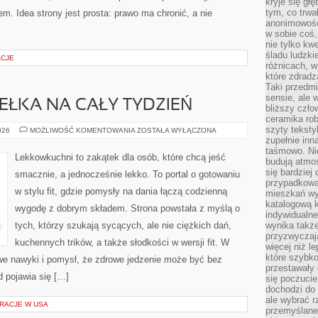
kryje się gł
tym, co trwa
m. Idea strony jest prosta: prawo ma chronić, a nie
anonimowośc
w sobie coś,
nie tylko kwe
śladu ludzki
ACJE
różnicach, w
które zdradz
Taki przedmi
sensie, ale 
DEŁKA NA CAŁY TYDZIEŃ
bliższy czło
ceramika rob
szyty teksty
MEAL
026
MOŻLIWOŚĆ KOMENTOWANIA
ZOSTAŁA WYŁĄCZONA
PREP
zupełnie inn
I
taśmowo. Ni
PUDEŁKA
Lekkowkuchni to zakątek dla osób, które chcą jeść
budują atmos
NA
CAŁY
się bardziej
smacznie, a jednocześnie lekko. To portal o gotowaniu
TYDZIEŃ
przypadkowa.
w stylu fit, gdzie pomysły na dania łączą codzienną
mieszkań wyg
katalogową 
wygodę z dobrym składem. Strona powstała z myślą o
indywidualn
tych, którzy szukają sycących, ale nie ciężkich dań,
wynika takż
przyzwyczaja
kuchennych trików, a także słodkości w wersji fit. W
więcej niż l
które szybko 
e nawyki i pomysł, że zdrowe jedzenie może być bez
przestawały 
 pojawia się […]
się poczucie
dochodzi do 
ale wybrać r
RACJE W USA
przemyślane 