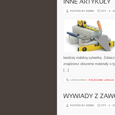
INNE ARTYKUŁY
POSTED BY ADMIN
STY - 3 - 2
bardziej stabilną sylwetkę. Zobac
znajdziesz obszerne materiały o t
[…]
CATEGORIES:
POLECANE LOKALE
WYWIADY Z ZAWO
POSTED BY ADMIN
STY - 3 - 2