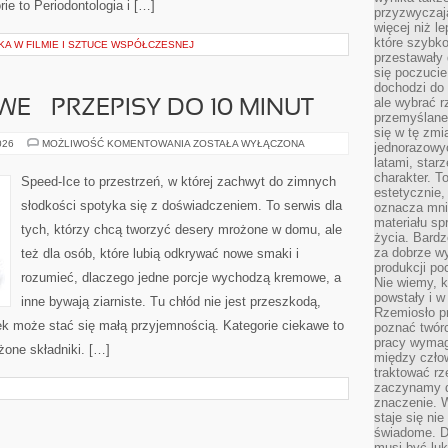
ie to Periodontologia i […]
przyzwyczaja
więcej niż l
które szybko 
KA W FILMIE I SZTUCE WSPÓŁCZESNEJ
przestawały 
się poczucie
dochodzi do 
ale wybrać r
E – PRZEPISY DO 10 MINUT
przemyślane 
się w tę zmi
LODY
026
MOŻLIWOŚĆ KOMENTOWANIA
ZOSTAŁA WYŁĄCZONA
jednorazowyc
EKSPRESOWE
latami, star
–
PRZEPISY
charakter. To
Speed-Ice to przestrzeń, w której zachwyt do zimnych
DO
estetycznie,
10
słodkości spotyka się z doświadczeniem. To serwis dla
oznacza mni
MINUT
materiału sp
tych, którzy chcą tworzyć desery mrożone w domu, ale
życia. Bardz
za dobrze 
też dla osób, które lubią odkrywać nowe smaki i
produkcji po
rozumieć, dlaczego jedne porcje wychodzą kremowe, a
Nie wiemy, k
powstały i w
inne bywają ziarniste. Tu chłód nie jest przeszkodą,
Rzemiosło p
ek może stać się małą przyjemnością. Kategorie ciekawe to
poznać twórc
pracy wymaga
żone składniki. […]
między czło
traktować rz
zaczynamy d
znaczenie. 
staje się nie
świadome. D
musi być luk