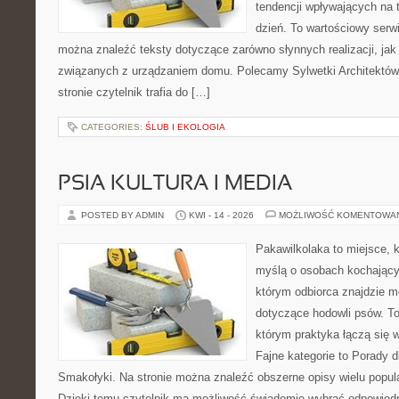
tendencji wpływających na 
dzień. To wartościowy serw
można znaleźć teksty dotyczące zarówno słynnych realizacji, ja
związanych z urządzaniem domu. Polecamy Sylwetki Architektów i
stronie czytelnik trafia do […]
CATEGORIES:
ŚLUB I EKOLOGIA
PSIA KULTURA I MEDIA
POSTED BY ADMIN
KWI - 14 - 2026
MOŻLIWOŚĆ KOMENTOWA
Pakawilkolaka to miejsce, k
myślą o osobach kochający
którym odbiorca znajdzie m
dotyczące hodowli psów. To 
którym praktyka łączą się 
Fajne kategorie to Porady d
Smakołyki. Na stronie można znaleźć obszerne opisy wielu popula
Dzięki temu czytelnik ma możliwość świadomie wybrać odpowiedn