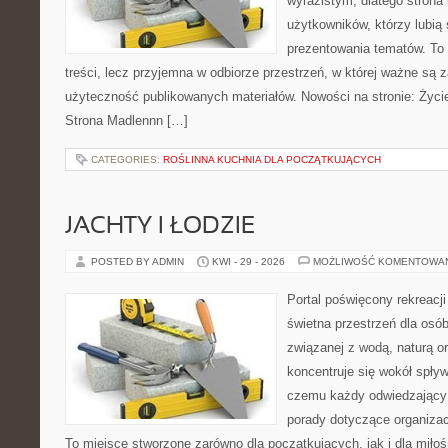
wyrazistym, dlatego stron
użytkowników, którzy lubią
prezentowania tematów. To 
treści, lecz przyjemna w odbiorze przestrzeń, w której ważne są z
użyteczność publikowanych materiałów. Nowości na stronie: Życie
Strona Madlennn […]
CATEGORIES:
ROŚLINNA KUCHNIA DLA POCZĄTKUJĄCYCH
JACHTY I ŁODZIE
POSTED BY ADMIN
KWI - 29 - 2026
MOŻLIWOŚĆ KOMENTOWA
Portal poświęcony rekreacj
świetna przestrzeń dla osób
związanej z wodą, naturą o
koncentruje się wokół spły
czemu każdy odwiedzający
porady dotyczące organizac
To miejsce stworzone zarówno dla początkujących, jak i dla mił