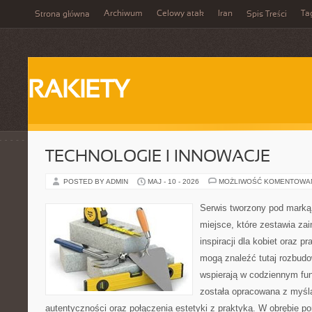
Archiwum
Celowy atak
Iran
Ta
Strona główna
Spis Treści
RAKIETY
TECHNOLOGIE I INNOWACJE
POSTED BY ADMIN
MAJ - 10 - 2026
MOŻLIWOŚĆ KOMENTOWA
Serwis tworzony pod marką
miejsce, które zestawia zai
inspiracji dla kobiet oraz p
mogą znaleźć tutaj rozbudo
wspierają w codziennym fu
została opracowana z myślą
autentyczności oraz połączenia estetyki z praktyką. W obrębie p