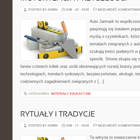
POSTED BY ADMIN
KWI - 20 - 2026
MOŻLIWOŚĆ KOMENTOWA
Auto Jarmark to współczesn
pasjonują się światem poja
myślą o czytelnikach, któr
tematach związanych z aut
szukają treści podanych w 
sposób. Strona skupia się 
fanów czterech kółek oraz osób obserwujących rozwój branży jes
technologiach, trendach rynkowych, bezpieczeństwie, ekologii, t
codziennych zagadnieniach związanych z […]
CATEGORIES:
MATERIAŁY EDUKACYJNE
RYTUAŁY I TRADYCJE
POSTED BY ADMIN
KWI - 17 - 2026
MOŻLIWOŚĆ KOMENTOWA
Ta witryna to nowoczesne k