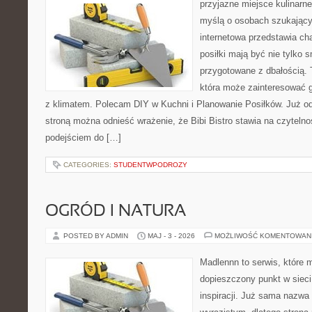
przyjazne miejsce kulinarne
myślą o osobach szukający
internetowa przedstawia cha
posiłki mają być nie tylko 
przygotowane z dbałością. 
która może zainteresować g
z klimatem. Polecam DIY w Kuchni i Planowanie Posiłków. Już o
stroną można odnieść wrażenie, że Bibi Bistro stawia na czyteln
podejściem do […]
CATEGORIES:
STUDENTWPODROZY
OGRÓD I NATURA
POSTED BY ADMIN
MAJ - 3 - 2026
MOŻLIWOŚĆ KOMENTOWAN
Madlennn to serwis, które 
dopieszczony punkt w sieci
inspiracji. Już sama nazwa