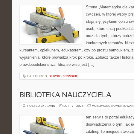
Strona „Matematyka dla każ
ćwiczeń, w której wzory prz
stają się językiem opisu świ
osób, które chcą poukłada
oraz dla tych, którzy potrz
konkretnych tematów. Nieza
kursantem, opiekunem, edukatorem, czy po prostu samoukiem, zn
wyjaśnienia, które prowadzą krok po kroku. Zobacz także Histori
prawdopodobieństwa. Ideą serwisu jest […]
CATEGORIES:
SERYKORYCINSKIE
BIBLIOTEKA NAUCZYCIELA
POSTED BY ADMIN
LUT - 7 - 2026
MOŻLIWOŚĆ KOMENTOWAN
ten serwis to portal edukac
doświadczenia o tym, jak u
zdalnej. To miejsce stworz