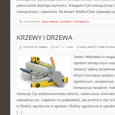
jednocześnie dotykają intymności. Kategorie Cykl miesiączkowy i
miesiączkowy i zaburzenia. Na łamach MediluxClinic pojawiają si
CATEGORIES:
ŻEGLARSKIE LEGENDY I OPOWIEŚCI
KRZEWY I DRZEWA
POSTED BY ADMIN
LUT - 17 - 2026
MOŻLIWOŚĆ KOMENTOWA
Serwis Hellerówka to maga
ogrodom tematycznym oraz
stworzyć piękny przydomow
którym koncepcja spotyka 
ogrodniczym: od pierwszej s
kompozycję nasadzeń, mate
interesuje Cię śródziemnomorska lekkość, nowoczesny minimaliz
naturalistyczny, znajdziesz tu podpowiedzi, jak przełożyć styl na 
to Rośliny egzotyczne w ogrodzie i Rośliny egzotyczne w ogrodz
[…]