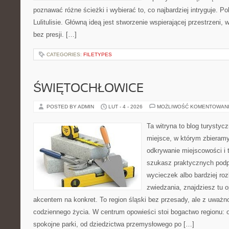
poznawać różne ścieżki i wybierać to, co najbardziej intryguje. P
Lulitulisie. Główną ideą jest stworzenie wspierającej przestrzeni,
bez presji. […]
CATEGORIES:
FILETYPES
ŚWIĘTOCHŁOWICE
POSTED BY ADMIN
LUT - 4 - 2026
MOŻLIWOŚĆ KOMENTOWAN
Ta witryna to blog turysty
miejsce, w którym zbieramy
odkrywanie miejscowości i 
szukasz praktycznych pod
wycieczek albo bardziej ro
zwiedzania, znajdziesz tu o
akcentem na konkret. To region śląski bez przesady, ale z uważnośc
codziennego życia. W centrum opowieści stoi bogactwo regionu: 
spokojne parki, od dziedzictwa przemysłowego po […]