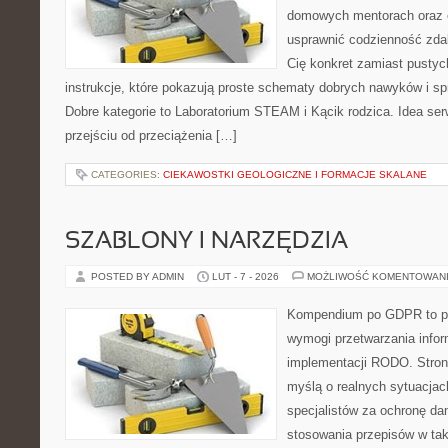
domowych mentorach oraz e
usprawnić codzienność zdaln
Cię konkret zamiast pustych
instrukcje, które pokazują proste schematy dobrych nawyków i s
Dobre kategorie to Laboratorium STEAM i Kącik rodzica. Idea ser
przejściu od przeciążenia […]
CATEGORIES:
CIEKAWOSTKI GEOLOGICZNE I FORMACJE SKALANE
SZABLONY I NARZĘDZIA
POSTED BY ADMIN
LUT - 7 - 2026
MOŻLIWOŚĆ KOMENTOWAN
Kompendium po GDPR to pla
wymogi przetwarzania info
implementacji RODO. Stron
myślą o realnych sytuacjac
specjalistów za ochronę dan
stosowania przepisów w tak