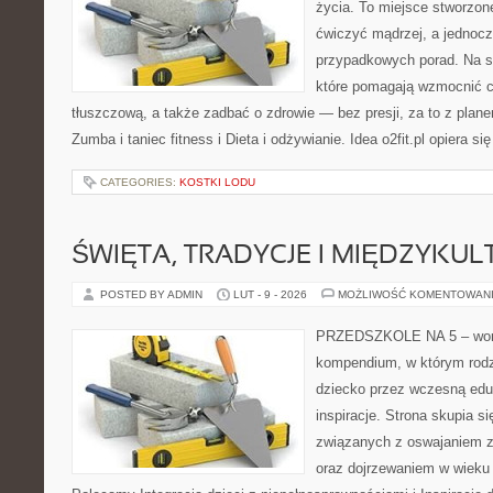
życia. To miejsce stworzon
ćwiczyć mądrzej, a jednocze
przypadkowych porad. Na st
które pomagają wzmocnić c
tłuszczową, a także zadbać o zdrowie — bez presji, za to z plan
Zumba i taniec fitness i Dieta i odżywianie. Idea o2fit.pl opiera si
CATEGORIES:
KOSTKI LODU
ŚWIĘTA, TRADYCJE I MIĘDZYK
POSTED BY ADMIN
LUT - 9 - 2026
MOŻLIWOŚĆ KOMENTOWAN
PRZEDSZKOLE NA 5 – wortal
kompendium, w którym rodz
dziecko przez wczesną eduk
inspiracje. Strona skupia 
związanych z oswajaniem z
oraz dojrzewaniem w wieku