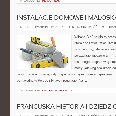
CATEGORIES:
PEREGRINOS
INSTALACJE DOMOWE I MAŁOS
POSTED BY ADMIN
LUT - 12 - 2026
MOŻLIWOŚĆ KOMENTOWA
Wikana BioEnergia to przes
które chcą zrozumieć temat
wdrożeniowy, ale jednocześ
porządkuje wiedzę o tym, 
roślinnego i odpadowego mo
mocy, jak wygląda droga od 
na co zwracać uwagę, gdy w grę wchodzą ekonomia i sprawność. 
odnawialna w Polsce i Prawo i regulacje. Na […]
CATEGORIES:
INSPIRACJE ZE ŚWIATA
FRANCUSKA HISTORIA I DZIEDZ