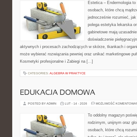
Estetica – Endermologia to 
osobach, które chcą mądrze
jednocześnie rozumieć, jak
polega estetyka lekarska or
gabinetowe mają uzasadnien
doświadczenie pielęgnacyjn
aktywnych i procesach zachodzących w skórze, tkankach i organi
może wybierać rozwiązania pewniej oraz unikać marketingowe puł
Kosmetyki profesjonalne i Zabiegi na […]
CATEGORIES:
ALGEBRA W PRAKTYCE
EDUKACJA DOMOWA
POSTED BY ADMIN
LUT - 14 - 2026
MOŻLIWOŚĆ KOMENTOWA
To oddolny magazyn poświę
rodzimym, unijnym oraz gl
osobach, które chcą rozumie