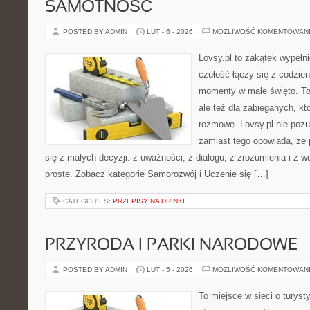
SAMOTNOŚĆ
POSTED BY ADMIN
LUT - 6 - 2026
MOŻLIWOŚĆ KOMENTOWAN
Lovsy.pl to zakątek wypełn
czułość łączy się z codzien
momenty w małe święto. To
ale też dla zabieganych, k
rozmowę. Lovsy.pl nie pozu
zamiast tego opowiada, że
się z małych decyzji: z uważności, z dialogu, z zrozumienia i z 
proste. Zobacz kategorie Samorozwój i Uczenie się […]
CATEGORIES:
PRZEPISY NA DRINKI
PRZYRODA I PARKI NARODOWE
POSTED BY ADMIN
LUT - 5 - 2026
MOŻLIWOŚĆ KOMENTOWAN
To miejsce w sieci o turyst