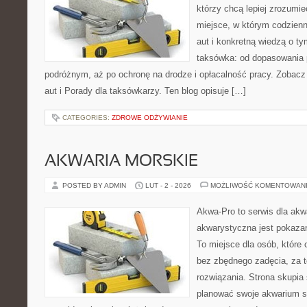
którzy chcą lepiej zrozumie
miejsce, w którym codzienn
aut i konkretną wiedzą o t
taksówka: od dopasowania p
podróżnym, aż po ochronę na drodze i opłacalność pracy. Zobacz 
aut i Porady dla taksówkarzy. Ten blog opisuje […]
CATEGORIES:
ZDROWE ODŻYWIANIE
AKWARIA MORSKIE
POSTED BY ADMIN
LUT - 2 - 2026
MOŻLIWOŚĆ KOMENTOWAN
Akwa-Pro to serwis dla akw
akwarystyczna jest pokazan
To miejsce dla osób, które
bez zbędnego zadęcia, za t
rozwiązania. Strona skupia
planować swoje akwarium 