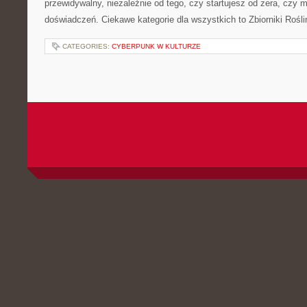
przewidywalny, niezależnie od tego, czy startujesz od zera, czy 
doświadczeń. Ciekawe kategorie dla wszystkich to Zbiorniki Rośli
CATEGORIES:
CYBERPUNK W KULTURZE