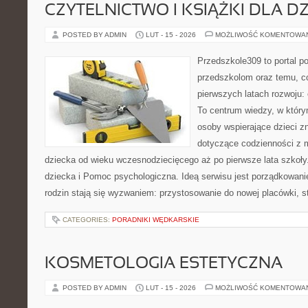
CZYTELNICTWO I KSIĄŻKI DLA DZ
POSTED BY ADMIN
LUT - 15 - 2026
MOŻLIWOŚĆ KOMENTOWA
Przedszkole309 to portal p
przedszkolom oraz temu, c
pierwszych latach rozwoju:
To centrum wiedzy, w któr
osoby wspierające dzieci z
dotyczące codzienności z 
dziecka od wieku wczesnodziecięcego aż po pierwsze lata szkoły
dziecka i Pomoc psychologiczna. Ideą serwisu jest porządkowanie
rodzin stają się wyzwaniem: przystosowanie do nowej placówki, s
CATEGORIES:
PORADNIKI WĘDKARSKIE
KOSMETOLOGIA ESTETYCZNA
POSTED BY ADMIN
LUT - 15 - 2026
MOŻLIWOŚĆ KOMENTOWA