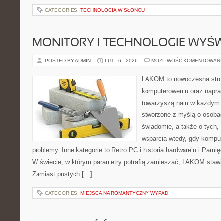
CATEGORIES:
TECHNOLOGIA W SŁOŃCU
MONITORY I TECHNOLOGIE WYŚ
POSTED BY ADMIN
LUT - 6 - 2026
MOŻLIWOŚĆ KOMENTOWAN
LAKOM to nowoczesna stro
komputerowemu oraz napra
towarzyszą nam w każdym t
stworzone z myślą o osobac
świadomie, a także o tych, 
wsparcia wtedy, gdy kompu
problemy. Inne kategorie to Retro PC i historia hardware’u i Pa
W świecie, w którym parametry potrafią zamieszać, LAKOM stawi
Zamiast pustych […]
CATEGORIES:
MIEJSCA NA ROMANTYCZNY WYPAD