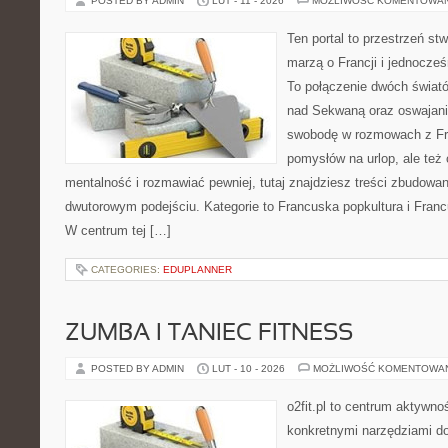
POSTED BY ADMIN
LUT - 11 - 2026
MOŻLIWOŚĆ KOMENTOWA
Ten portal to przestrzeń st
marzą o Francji i jednocześn
To połączenie dwóch świató
nad Sekwaną oraz oswajania
swobodę w rozmowach z Fr
pomysłów na urlop, ale też
mentalność i rozmawiać pewniej, tutaj znajdziesz treści zbudowa
dwutorowym podejściu. Kategorie to Francuska popkultura i Francu
W centrum tej […]
CATEGORIES:
EDUPLANNER
ZUMBA I TANIEC FITNESS
POSTED BY ADMIN
LUT - 10 - 2026
MOŻLIWOŚĆ KOMENTOWA
o2fit.pl to centrum aktywno
konkretnymi narzędziami do