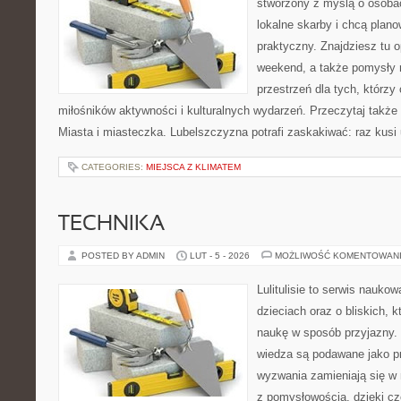
stworzony z myślą o osobac
lokalne skarby i chcą plan
praktyczny. Znajdziesz tu op
weekend, a także pomysły 
przestrzeń dla tych, którzy 
miłośników aktywności i kulturalnych wydarzeń. Przeczytaj także 
Miasta i miasteczka. Lubelszczyzna potrafi zaskakiwać: raz kusi
CATEGORIES:
MIEJSCA Z KLIMATEM
TECHNIKA
POSTED BY ADMIN
LUT - 5 - 2026
MOŻLIWOŚĆ KOMENTOWAN
Lulitulisie to serwis nauko
dzieciach oraz o bliskich, 
naukę w sposób przyjazny.
wiedza są podawane jako p
wyzwania zamieniają się w 
z pomysłowością, dzięki c