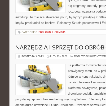
tylko „tu i teraz”, ale równ
się programy, metody, potr
rodziców, wyzwania pedagog
instytucji. To miejsce stworzone po to, by łączyć praktykę z reflek
krajów przekładać na konkret. Polecamy Szkoła podstawowa i E
CATEGORIES:
DUCHOWNI I ICH MISJA
NARZĘDZIA I SPRZĘT DO OBRÓB
POSTED BY ADMIN
LUT - 13 - 2026
MOŻLIWOŚĆ KOMENTOWA
Ta platforma to wszechstro
poświęcony temu, co w prak
różnicę w konstrukcjach: d
Jeżeli interesuje Cię wzno
platforma zewnętrzna, poła
drewniane dodatki, znajdzi
przystępny sposób, bez marketingowych ogólników. Polecamy kat
architekturze drewnianej i Okna Drewniane. Rdzeniem serwisu jest