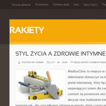
Archiwum
Celowy atak
Iran
Ta
Strona główna
Spis Treści
RAKIETY
STYL ŻYCIA A ZDROWIE INTYMNE
POSTED BY ADMIN
LUT - 18 - 2026
MOŻLIWOŚĆ KOMENTOWA
MediluxClinic to miejsce w 
dobrostanie dziewczyn na k
portal internetowy, który łą
wspierającym tonem dla z
centrum tej przestrzeni sto
decyzje oraz budowanie św
powstają tak, aby porządkować informacje tematy, które często 