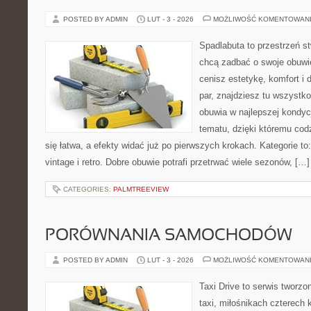
POSTED BY ADMIN
LUT - 3 - 2026
MOŻLIWOŚĆ KOMENTOWAN
Spadlabuta to przestrzeń st
chcą zadbać o swoje obuwi
cenisz estetykę, komfort i
par, znajdziesz tu wszystko
obuwia w najlepszej kondycj
tematu, dzięki któremu codz
się łatwa, a efekty widać już po pierwszych krokach. Kategorie to
vintage i retro. Dobre obuwie potrafi przetrwać wiele sezonów, […]
CATEGORIES:
PALMTREEVIEW
PORÓWNANIA SAMOCHODÓW
POSTED BY ADMIN
LUT - 3 - 2026
MOŻLIWOŚĆ KOMENTOWAN
Taxi Drive to serwis tworz
taxi, miłośnikach czterech 