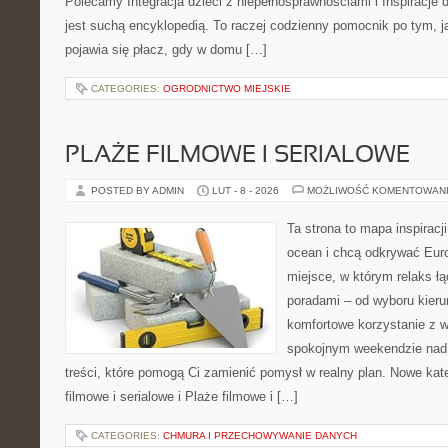
Polecamy Integracja dzieci z niepełnosprawnościami i Inspiracje d
jest suchą encyklopedią. To raczej codzienny pomocnik po tym, j
pojawia się płacz, gdy w domu […]
CATEGORIES:
OGRODNICTWO MIEJSKIE
PLAŻE FILMOWE I SERIALOWE
POSTED BY ADMIN
LUT - 8 - 2026
MOŻLIWOŚĆ KOMENTOWAN
Ta strona to mapa inspiracji
ocean i chcą odkrywać Eur
miejsce, w którym relaks ł
poradami – od wyboru kieru
komfortowe korzystanie z w
spokojnym weekendzie nad 
treści, które pomogą Ci zamienić pomysł w realny plan. Nowe kate
filmowe i serialowe i Plaże filmowe i […]
CATEGORIES:
CHMURA I PRZECHOWYWANIE DANYCH