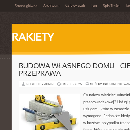
Archiwum
Celowy atak
Iran
Ta
Strona główna
Spis Treści
RAKIETY
BUDOWA WŁASNEGO DOMU – CI
PRZEPRAWA
POSTED BY ADMIN
LIS - 30 - 2025
MOŻLIWOŚĆ KOMENTOWAN
Co należy wiedzieć odnośni
przeprowadzkowej? Usługi 
usługami, które w zasadzie 
wymagane. Jednakże kiedy 
w każdym przypadku trzeba
firmę, która zajmuje się u