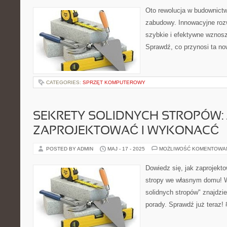
Oto rewolucja w budownictw
zabudowy. Innowacyjne roz
szybkie i efektywne wznosze
Sprawdź, co przynosi ta no
CATEGORIES:
SPRZĘT KOMPUTEROWY
SEKRETY SOLIDNYCH STROPÓW: 
ZAPROJEKTOWAĆ I WYKONACĆ
POSTED BY ADMIN
MAJ - 17 - 2025
MOŻLIWOŚĆ KOMENTOWA
Dowiedz się, jak zaprojekt
stropy we własnym domu! W
solidnych stropów" znajdzi
porady. Sprawdź już teraz!