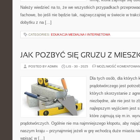
Należy wiedzieć na to, że we wszystkich przypadkach przeprow
fachowe, bo jeśli nie będzie tak, najzwyczajniej w świecie w trak
dobytku z na […]
CATEGORIES:
EDUKACJA MEDIALNA I INTERNETOWA
JAK POZBYĆ SIĘ GRUZU Z MIESZ
POSTED BY ADMIN
LIS - 30 - 2025
MOŻLIWOŚĆ KOMENTOWAN
Dla tych osób, dla których 
prądotwórczego jest potrzeb
których skorzystanie z agr
niezbędne, ale nie jest to z
najlepszym wyjściem jest sk
które zajmują się m.in. w
prądotwórczych. Ogólnie nie ma najmniejszego kłopotu, aby nają
naszym kraju – przynajmniej jeżeli w grę wchodzą duże miasta n
wpisać w […]