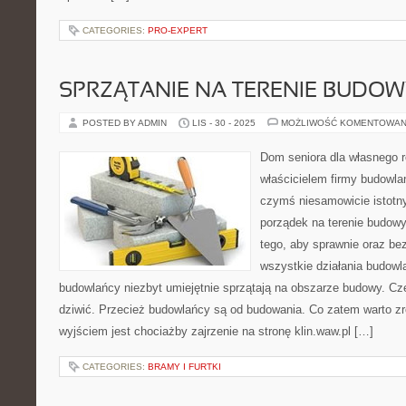
CATEGORIES:
PRO-EXPERT
SPRZĄTANIE NA TERENIE BUDOW
POSTED BY ADMIN
LIS - 30 - 2025
MOŻLIWOŚĆ KOMENTOWAN
Dom seniora dla własnego ro
właścicielem firmy budowlan
czymś niesamowicie istotny
porządek na terenie budow
tego, aby sprawnie oraz be
wszystkie działania budow
budowlańcy niezbyt umiejętnie sprzątają na obszarze budowy. Cz
dziwić. Przecież budowlańcy są od budowania. Co zatem warto z
wyjściem jest chociażby zajrzenie na stronę klin.waw.pl […]
CATEGORIES:
BRAMY I FURTKI