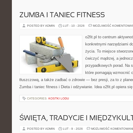
ZUMBA I TANIEC FITNESS
POSTED BY ADMIN
LUT - 10 - 2026
MOŻLIWOŚĆ KOMENTOWA
o2fit.pl to centrum aktywno
konkretnymi narzędziami do
życia. To miejsce stworzon
ćwiczyć mądrzej, a jednocze
przypadkowych porad. Na st
które pomagają wzmocnić c
tłuszczową, a także zadbać o zdrowie — bez presji, za to z plan
Zumba i taniec fitness i Dieta i odżywianie. Idea o2fit.pl opiera si
CATEGORIES:
KOSTKI LODU
ŚWIĘTA, TRADYCJE I MIĘDZYK
POSTED BY ADMIN
LUT - 9 - 2026
MOŻLIWOŚĆ KOMENTOWAN