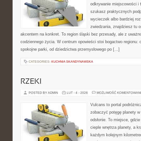
odkrywanie miejscowości i 
szukasz praktycznych pod
wycieczek albo bardziej ro
zwiedzania, znajdziesz tu o
akcentem na konkret. To region śląski bez przesady, ale z uważnośc
codziennego życia. W centrum opowieści stoi bogactwo regionu: 
spokojne parki, od dziedzictwa przemysłowego po […]
CATEGORIES:
KUCHNIA SKANDYNAWSKA
RZEKI
POSTED BY ADMIN
LUT - 4 - 2026
MOŻLIWOŚĆ KOMENTOWAN
Vulcans to portal podróżnic
zobaczyć potęgę planety w j
odsłonie. To miejsce, gdzie
cieple wnętrza planety, a kr
każdym kolejnym kilometrem