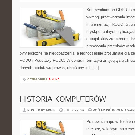
Kompendium po GDPR to pla
wymogi przetwarzania info
implementacji RODO. Stron
myślą o realnych sytuacjac
specjalistów za ochronę dan
stosowania przepisów w tak
były logiczne na niedopatrzenia, a jednocześnie zrozumiałe dla
RODO i Podstawy RODO. W centrum tematyki znajdują się aktual
danych: podstawa prawna, określony cel, […]
CATEGORIES:
NAUKA
HISTORIA KOMPUTERÓW
POSTED BY ADMIN
LUT - 6 - 2026
MOŻLIWOŚĆ KOMENTOWAN
Pracownia napraw Toshiba w
miejsce, w którym najpier