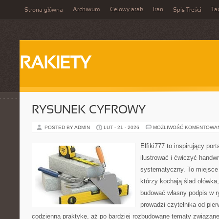
Archiwum
Celowy atak
Iran
Ta
Strona główna
Spis Treści
RAKIETY
RYSUNEK CYFROWY
POSTED BY ADMIN
LUT - 21 - 2026
MOŻLIWOŚĆ KOMENTOWA
Elfiki777 to inspirujący por
ilustrować i ćwiczyć handwr
systematyczny. To miejsce 
którzy kochają ślad ołówka,
budować własny podpis w r
prowadzi czytelnika od pie
codzienną praktykę, aż po bardziej rozbudowane tematy związan