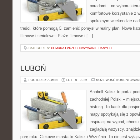
poradami – od wyboru kieru
komfortowe korzystanie z w
spokojnym weekendzie nad 
treści, które pomogą Ci zamienić pomysł w realny plan. Nowe kate
filmowe i serialowe i Plaże filmowe i […]
CATEGORIES:
CHMURA I PRZECHOWYWANIE DANYCH
LUBOŃ
POSTED BY ADMIN
LUT - 8 - 2026
MOŻLIWOŚĆ KOMENTOWAN
Anabell Kalisz to portal po
zachodniej Polski – miejscu
historią. To kącik dla pasj
mapy spotykają się z opowi
inspiracji na wypad, chcesz
zaglądają wszyscy, znajdzi
porę roku. Ciekawe miasta to Kalisz i Września. To nie jest wyłąc