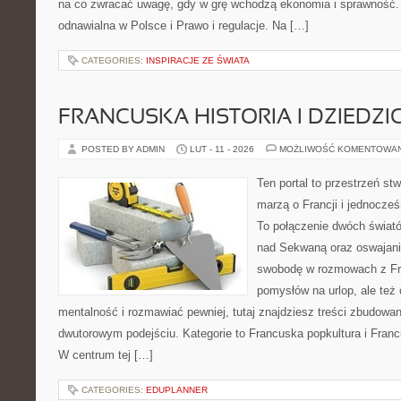
na co zwracać uwagę, gdy w grę wchodzą ekonomia i sprawność. 
odnawialna w Polsce i Prawo i regulacje. Na […]
CATEGORIES:
INSPIRACJE ZE ŚWIATA
FRANCUSKA HISTORIA I DZIEDZ
POSTED BY ADMIN
LUT - 11 - 2026
MOŻLIWOŚĆ KOMENTOWA
Ten portal to przestrzeń st
marzą o Francji i jednocześn
To połączenie dwóch świató
nad Sekwaną oraz oswajania
swobodę w rozmowach z Fr
pomysłów na urlop, ale też
mentalność i rozmawiać pewniej, tutaj znajdziesz treści zbudowa
dwutorowym podejściu. Kategorie to Francuska popkultura i Francu
W centrum tej […]
CATEGORIES:
EDUPLANNER