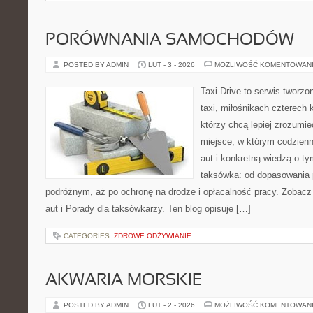
PORÓWNANIA SAMOCHODÓW
POSTED BY ADMIN
LUT - 3 - 2026
MOŻLIWOŚĆ KOMENTOWAN
Taxi Drive to serwis tworz
taxi, miłośnikach czterech 
którzy chcą lepiej zrozumie
miejsce, w którym codzienn
aut i konkretną wiedzą o t
taksówka: od dopasowania p
podróżnym, aż po ochronę na drodze i opłacalność pracy. Zobacz 
aut i Porady dla taksówkarzy. Ten blog opisuje […]
CATEGORIES:
ZDROWE ODŻYWIANIE
AKWARIA MORSKIE
POSTED BY ADMIN
LUT - 2 - 2026
MOŻLIWOŚĆ KOMENTOWAN