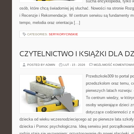
sucha encyklopedia, tylko 
osób, które chcą świadomiej jej słuchać. Nowości na stronie Roz
i Recenzje i Rekomendacje. W centrum serwisu są fundamenty mu
tempo, melodia oraz orientacja […]
CATEGORIES:
SERYKORYCINSKIE
CZYTELNICTWO I KSIĄŻKI DLA DZ
POSTED BY ADMIN
LUT - 15 - 2026
MOŻLIWOŚĆ KOMENTOWA
Przedszkole309 to portal p
przedszkolom oraz temu, c
pierwszych latach rozwoju:
To centrum wiedzy, w któr
osoby wspierające dzieci z
dotyczące codzienności z 
dziecka od wieku wczesnodziecięcego aż po pierwsze lata szkoły
dziecka i Pomoc psychologiczna. Ideą serwisu jest porządkowanie
rodzin stają się wyzwaniem: przystosowanie do nowej placówki, s