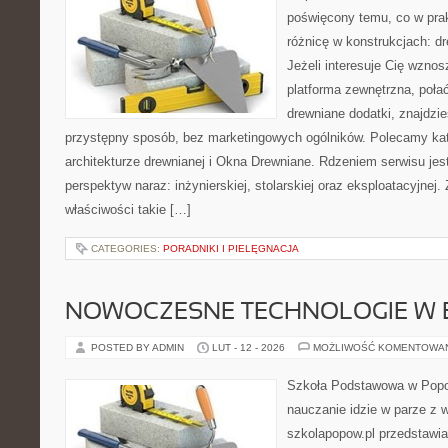
poświęcony temu, co w prak
różnicę w konstrukcjach: d
Jeżeli interesuje Cię wzno
platforma zewnętrzna, poła
drewniane dodatki, znajdzi
przystępny sposób, bez marketingowych ogólników. Polecamy kat
architekturze drewnianej i Okna Drewniane. Rdzeniem serwisu jest
perspektyw naraz: inżynierskiej, stolarskiej oraz eksploatacyjnej
właściwości takie […]
CATEGORIES:
PORADNIKI I PIELĘGNACJA
NOWOCZESNE TECHNOLOGIE W 
POSTED BY ADMIN
LUT - 12 - 2026
MOŻLIWOŚĆ KOMENTOWA
Szkoła Podstawowa w Popow
nauczanie idzie w parze z 
szkolapopow.pl przedstawi