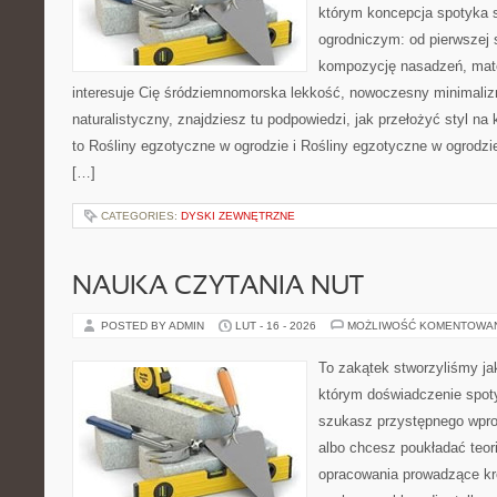
którym koncepcja spotyka 
ogrodniczym: od pierwszej s
kompozycję nasadzeń, mate
interesuje Cię śródziemnomorska lekkość, nowoczesny minimaliz
naturalistyczny, znajdziesz tu podpowiedzi, jak przełożyć styl na 
to Rośliny egzotyczne w ogrodzie i Rośliny egzotyczne w ogrodz
[…]
CATEGORIES:
DYSKI ZEWNĘTRZNE
NAUKA CZYTANIA NUT
POSTED BY ADMIN
LUT - 16 - 2026
MOŻLIWOŚĆ KOMENTOWA
To zakątek stworzyliśmy ja
którym doświadczenie spoty
szukasz przystępnego wpr
albo chcesz poukładać teori
opracowania prowadzące kro