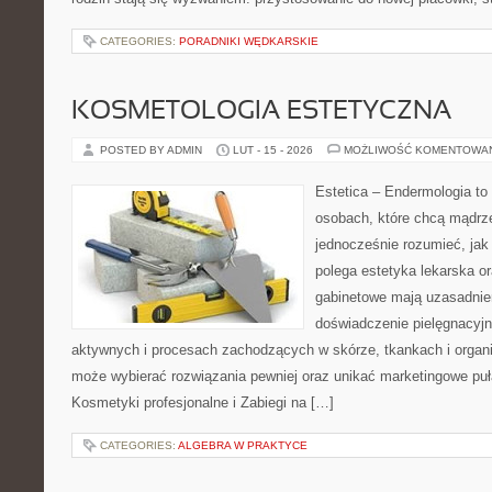
CATEGORIES:
PORADNIKI WĘDKARSKIE
KOSMETOLOGIA ESTETYCZNA
POSTED BY ADMIN
LUT - 15 - 2026
MOŻLIWOŚĆ KOMENTOWA
Estetica – Endermologia to 
osobach, które chcą mądrze
jednocześnie rozumieć, jak
polega estetyka lekarska or
gabinetowe mają uzasadnien
doświadczenie pielęgnacyjn
aktywnych i procesach zachodzących w skórze, tkankach i organi
może wybierać rozwiązania pewniej oraz unikać marketingowe puł
Kosmetyki profesjonalne i Zabiegi na […]
CATEGORIES:
ALGEBRA W PRAKTYCE