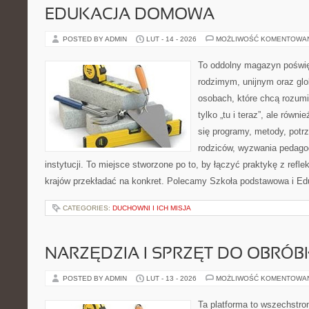
EDUKACJA DOMOWA
POSTED BY ADMIN
LUT - 14 - 2026
MOŻLIWOŚĆ KOMENTOWA
To oddolny magazyn poświę
rodzimym, unijnym oraz gl
osobach, które chcą rozumie
tylko „tu i teraz”, ale równ
się programy, metody, potr
rodziców, wyzwania pedagog
instytucji. To miejsce stworzone po to, by łączyć praktykę z reflek
krajów przekładać na konkret. Polecamy Szkoła podstawowa i E
CATEGORIES:
DUCHOWNI I ICH MISJA
NARZĘDZIA I SPRZĘT DO OBRÓB
POSTED BY ADMIN
LUT - 13 - 2026
MOŻLIWOŚĆ KOMENTOWA
Ta platforma to wszechstro