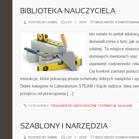
BIBLIOTEKA NAUCZYCIELA
POSTED BY ADMIN
LUT - 7 - 2026
MOŻLIWOŚĆ KOMENTOWAN
ten serwis to portal edukac
doświadczenia o tym, jak u
zdalnej. To miejsce stworz
domowych mentorach oraz e
usprawnić codzienność zdaln
Cię konkret zamiast pustych
instrukcje, które pokazują proste schematy dobrych nawyków i s
Dobre kategorie to Laboratorium STEAM i Kącik rodzica. Idea ser
przejściu od przeciążenia […]
CATEGORIES:
CIEKAWOSTKI GEOLOGICZNE I FORMACJE SKALANE
SZABLONY I NARZĘDZIA
POSTED BY ADMIN
LUT - 7 - 2026
MOŻLIWOŚĆ KOMENTOWAN