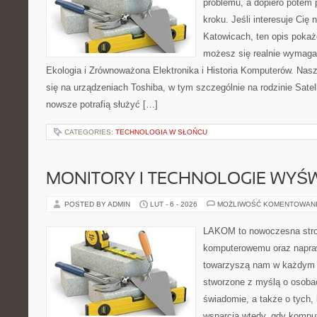
problemu, a dopiero potem
kroku. Jeśli interesuje Cię
Katowicach, ten opis pokaż
możesz się realnie wymagać
Ekologia i Zrównoważona Elektronika i Historia Komputerów. Nasz
się na urządzeniach Toshiba, w tym szczególnie na rodzinie Satel
nowsze potrafią służyć […]
CATEGORIES:
TECHNOLOGIA W SŁOŃCU
MONITORY I TECHNOLOGIE WYŚ
POSTED BY ADMIN
LUT - 6 - 2026
MOŻLIWOŚĆ KOMENTOWAN
LAKOM to nowoczesna stro
komputerowemu oraz napra
towarzyszą nam w każdym t
stworzone z myślą o osobac
świadomie, a także o tych, 
wsparcia wtedy, gdy kompu