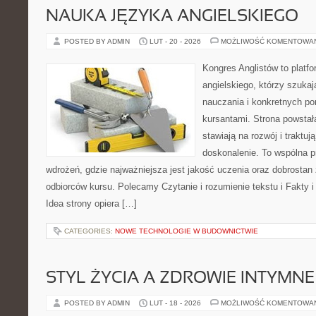
NAUKA JĘZYKA ANGIELSKIEGO
POSTED BY ADMIN
LUT - 20 - 2026
MOŻLIWOŚĆ KOMENTOWA
Kongres Anglistów to platfo
angielskiego, którzy szuk
nauczania i konkretnych p
kursantami. Strona powstał
stawiają na rozwój i traktuj
doskonalenie. To wspólna prz
wdrożeń, gdzie najważniejsza jest jakość uczenia oraz dobrostan
odbiorców kursu. Polecamy Czytanie i rozumienie tekstu i Fakty i
Idea strony opiera […]
CATEGORIES:
NOWE TECHNOLOGIE W BUDOWNICTWIE
STYL ŻYCIA A ZDROWIE INTYMNE
POSTED BY ADMIN
LUT - 18 - 2026
MOŻLIWOŚĆ KOMENTOWA