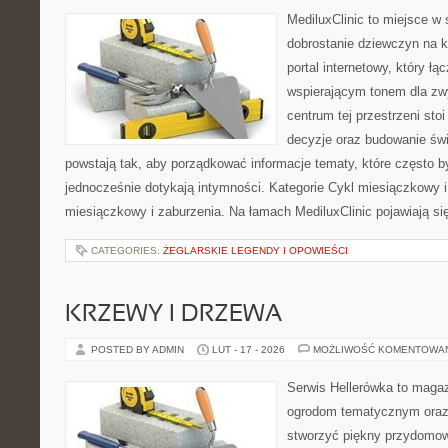
MediluxClinic to miejsce w 
dobrostanie dziewczyn na k
portal internetowy, który łą
wspierającym tonem dla z
centrum tej przestrzeni sto
decyzje oraz budowanie św
powstają tak, aby porządkować informacje tematy, które często 
jednocześnie dotykają intymności. Kategorie Cykl miesiączkowy i
miesiączkowy i zaburzenia. Na łamach MediluxClinic pojawiają si
CATEGORIES:
ŻEGLARSKIE LEGENDY I OPOWIEŚCI
KRZEWY I DRZEWA
POSTED BY ADMIN
LUT - 17 - 2026
MOŻLIWOŚĆ KOMENTOWA
Serwis Hellerówka to maga
ogrodom tematycznym oraz
stworzyć piękny przydomow