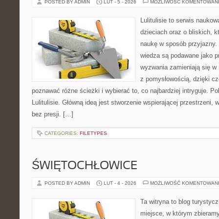
POSTED BY ADMIN
LUT - 5 - 2026
MOŻLIWOŚĆ KOMENTOWAN
Lulitulisie to serwis nauko
dzieciach oraz o bliskich, 
naukę w sposób przyjazny.
wiedza są podawane jako p
wyzwania zamieniają się w 
z pomysłowością, dzięki c
poznawać różne ścieżki i wybierać to, co najbardziej intryguje. P
Lulitulisie. Główną ideą jest stworzenie wspierającej przestrzeni,
bez presji. […]
CATEGORIES:
FILETYPES
ŚWIĘTOCHŁOWICE
POSTED BY ADMIN
LUT - 4 - 2026
MOŻLIWOŚĆ KOMENTOWAN
Ta witryna to blog turysty
miejsce, w którym zbieramy