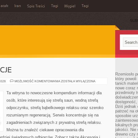
 atak
Iran
Tagi
Tagi
Spis Treści
Węgiel
SUB
CJE
Rzemiosło p
który powoli
RYTUAŁY
2026
MOŻLIWOŚĆ KOMENTOWANIA
ZOSTAŁA WYŁĄCZONA
tanich mater
I
nowe coraz 
TRADYCJE
przedmioty t
Ta witryna to nowoczesne kompendium informacji dla
doświadczen
osób, które interesują się strefą saun, wodną strefą
dostępność, 
Dziś jednak 
odpoczynku, strefą bąbelkowego relaksu oraz szeroko
patrzeć na o
rozumianym regeneracją. Serwis koncentruje się na
sposobie ur
zainteresowa
zagadnieniach związanych z prywatną strefą relaksu.
lokalnych p
jakości. Nie
Można tu znaleźć ciekawe opracowania dla
drewno czy 
ardziej świadomych odbiorców. Zobacz także Akcesoria i