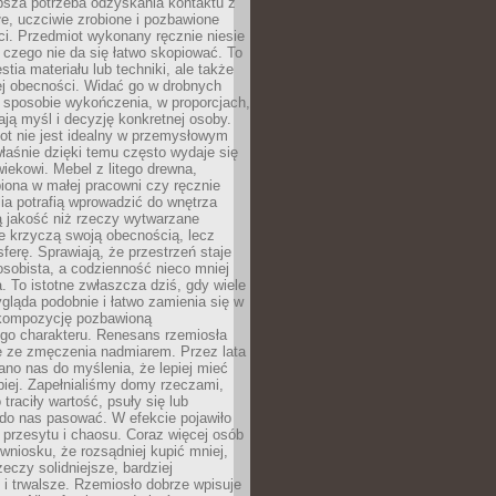
ębsza potrzeba odzyskania kontaktu z
łe, uczciwie zrobione i pozbawione
i. Przedmiot wykonany ręcznie niesie
 czego nie da się łatwo skopiować. To
stia materiału lub techniki, ale także
ej obecności. Widać go w drobnych
 sposobie wykończenia, w proporcjach,
ają myśl i decyzję konkretnej osoby.
ot nie jest idealny w przemysłowym
właśnie dzięki temu często wydaje się
wiekowi. Mebel z litego drewna,
iona w małej pracowni czy ręcznie
lia potrafią wprowadzić do wnętrza
ą jakość niż rzeczy wytwarzane
e krzyczą swoją obecnością, lecz
ferę. Sprawiają, że przestrzeń staje
 osobista, a codzienność nieco mniej
 To istotne zwłaszcza dziś, gdy wiele
ląda podobnie i łatwo zamienia się w
kompozycję pozbawioną
ego charakteru. Renesans rzemiosła
e ze zmęczenia nadmiarem. Przez lata
no nas do myślenia, że lepiej mieć
epiej. Zapełnialiśmy domy rzeczami,
traciły wartość, psuły się lub
do nas pasować. W efekcie pojawiło
 przesytu i chaosu. Coraz więcej osób
wniosku, że rozsądniej kupić mniej,
zeczy solidniejsze, bardziej
i trwalsze. Rzemiosło dobrze wpisuje