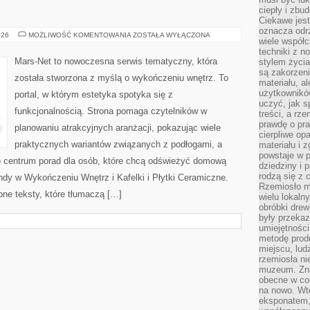
ciepły i zbu
Ciekawe jest
oznacza odr
MARS.NET
026
MOŻLIWOŚĆ KOMENTOWANIA
ZOSTAŁA WYŁĄCZONA
wiele współc
techniki z 
Mars-Net to nowoczesna serwis tematyczny, która
stylem życia
są zakorzen
została stworzona z myślą o wykończeniu wnętrz. To
materiału, a
użytkownik
portal, w którym estetyka spotyka się z
uczyć, jak s
funkcjonalnością. Strona pomaga czytelników w
treści, a rz
prawdę o pra
planowaniu atrakcyjnych aranżacji, pokazując wiele
cierpliwe op
praktycznych wariantów związanych z podłogami, a
materiału i 
powstaje w 
o centrum porad dla osób, które chcą odświeżyć domową
dziedziny i 
rodzą się z 
ndy w Wykończeniu Wnętrz i Kafelki i Płytki Ceramiczne.
Rzemiosło m
ne teksty, które tłumaczą […]
wielu lokaln
obróbki drew
były przekaz
umiejętności
metodę prod
miejscu, lud
rzemiosła n
muzeum. Zna
obecne w cod
na nowo. Wte
eksponatem, 