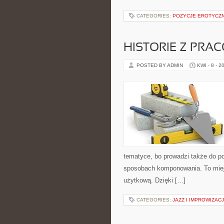
CATEGORIES:
POZYCJE EROTYCZ
HISTORIE Z PRA
POSTED BY ADMIN
KWI - 8 - 2
tematyce, bo prowadzi także do po
sposobach komponowania. To miejs
użytkową. Dzięki […]
CATEGORIES:
JAZZ I IMPROWIZAC