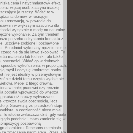
niska cena i natychmiastowy efekt.
coraz więcej osób zaczyna inaczej
taczające je rzeczy. Widać to w
ządzania domów, w rosnącym
niu renowacją, w powrocie do
racowni i w większym szacunku dla
 chodzi wyłącznie o modę na naturalne
ręczne wykonanie. Za tym trendem
ębsza potrzeba odzyskania kontaktu z
łe, uczciwie zrobione i pozbawione
i. Przedmiot wykonany ręcznie niesie
 czego nie da się łatwo skopiować. To
stia materiału lub techniki, ale także
ej obecności. Widać go w drobnych
 sposobie wykończenia, w proporcjach,
ają myśl i decyzję konkretnej osoby.
ot nie jest idealny w przemysłowym
właśnie dzięki temu często wydaje się
wiekowi. Mebel z litego drewna,
iona w małej pracowni czy ręcznie
lia potrafią wprowadzić do wnętrza
ą jakość niż rzeczy wytwarzane
e krzyczą swoją obecnością, lecz
ferę. Sprawiają, że przestrzeń staje
 osobista, a codzienność nieco mniej
 To istotne zwłaszcza dziś, gdy wiele
ląda podobnie i łatwo zamienia się w
kompozycję pozbawioną
ego charakteru. Renesans rzemiosła
e ze zmęczenia nadmiarem. Przez lata