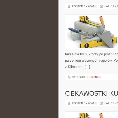
POSTED BY ADMIN
KWI - 12 - 
także dla tych, którzy po prostu 
parzeniem ulubionych napojów. Pol
z Klimatem. […]
CATEGORIES:
BIZNES
CIEKAWOSTKI K
POSTED BY ADMIN
KWI - 11 - 