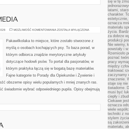
się w tę zmi
jednorazowyc
latami, star
charakter. To
estetycznie,
MEDIA
oznacza mni
materiału sp
PSIA
2026
MOŻLIWOŚĆ KOMENTOWANIA
ZOSTAŁA WYŁĄCZONA
życia. Bardz
KULTURA
za dobrze 
I
MEDIA
produkcji po
Pakawilkolaka to miejsce, które zostało stworzone z
Nie wiemy, k
myślą o osobach kochających psy. To baza porad, w
powstały i w
Rzemiosło p
którym odbiorca znajdzie merytoryczne artykuły
poznać twórc
dotyczące hodowli psów. To portal dla pasjonatów, w
pracy wymaga
między czło
którym praktyka łączą się w bogatą bazę materiałów.
traktować rz
zaczynamy d
Fajne kategorie to Porady dla Opiekunów i Żywienie i
znaczenie. 
źć obszerne opisy wielu popularnych i mniej znanych ras.
staje się nie
świadome. D
ść świadomie wybrać odpowiedniego pupila. Opisy obejmują
musi być luk
ciepły i zbu
Ciekawe jest
oznacza odr
wiele współc
techniki z 
stylem życia
są zakorzen
A
materiału, a