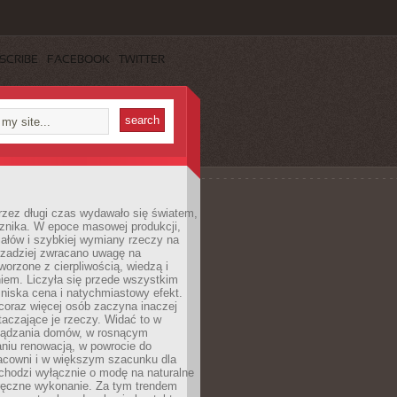
SCRIBE
FACEBOOK
TWITTER
rzez długi czas wydawało się światem,
 znika. W epoce masowej produkcji,
iałów i szybkiej wymiany rzeczy na
rzadziej zwracano uwagę na
worzone z cierpliwością, wiedzą i
iem. Liczyła się przede wszystkim
niska cena i natychmiastowy efekt.
coraz więcej osób zaczyna inaczej
taczające je rzeczy. Widać to w
ządzania domów, w rosnącym
niu renowacją, w powrocie do
racowni i w większym szacunku dla
 chodzi wyłącznie o modę na naturalne
ręczne wykonanie. Za tym trendem