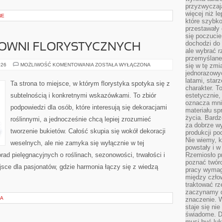
przyzwyczaja
więcej niż l
NE
które szybko 
przestawały 
się poczucie
dochodzi do 
COWNI FLORYSTYCZNYCH
ale wybrać r
przemyślane 
HISTORIE
026
MOŻLIWOŚĆ KOMENTOWANIA
ZOSTAŁA WYŁĄCZONA
się w tę zmi
Z
jednorazowyc
PRACOWNI
latami, star
FLORYSTYCZNYCH
Ta strona to miejsce, w którym florystyka spotyka się z
charakter. To
subtelnością i konkretnymi wskazówkami. To zbiór
estetycznie,
oznacza mni
podpowiedzi dla osób, które interesują się dekoracjami
materiału sp
życia. Bardz
roślinnymi, a jednocześnie chcą lepiej zrozumieć
za dobrze 
tworzenie bukietów. Całość skupia się wokół dekoracji
produkcji po
Nie wiemy, k
weselnych, ale nie zamyka się wyłącznie w tej
powstały i w
rad pielęgnacyjnych o roślinach, sezonowości, trwałości i
Rzemiosło p
poznać twórc
ce dla pasjonatów, gdzie harmonia łączy się z wiedzą
pracy wymaga
między czło
traktować rz
zaczynamy d
JA
znaczenie. 
staje się nie
świadome. D
musi być luk