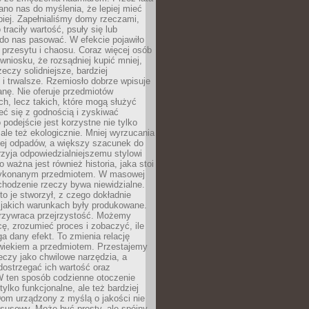
no nas do myślenia, że lepiej mieć
epiej. Zapełnialiśmy domy rzeczami,
traciły wartość, psuły się lub
do nas pasować. W efekcie pojawiło
 przesytu i chaosu. Coraz więcej osób
wniosku, że rozsądniej kupić mniej,
zeczy solidniejsze, bardziej
i trwalsze. Rzemiosło dobrze wpisuje
anę. Nie oferuje przedmiotów
h, lecz takich, które mogą służyć
zeć się z godnością i zyskiwać
 podejście jest korzystne nie tylko
 ale też ekologicznie. Mniej wyrzucania
ej odpadów, a większy szacunek do
rzyja odpowiedzialniejszemu stylowi
o ważna jest również historia, jaka stoi
wykonanym przedmiotem. W masowej
chodzenie rzeczy bywa niewidzialne.
to je stworzył, z czego dokładnie
 jakich warunkach były produkowane.
rzywraca przejrzystość. Możemy
ę, zrozumieć proces i zobaczyć, ile
 dany efekt. To zmienia relację
wiekiem a przedmiotem. Przestajemy
eczy jako chwilowe narzędzia, a
ostrzegać ich wartość oraz
W ten sposób codzienne otoczenie
 tylko funkcjonalne, ale też bardziej
om urządzony z myślą o jakości nie
susowy. Może być prosty, ale spójny,