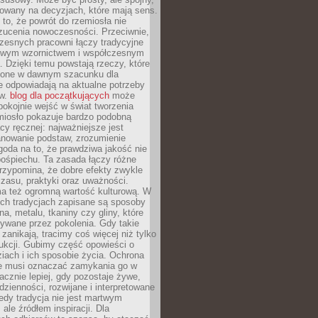
dowany na decyzjach, które mają sens.
 to, że powrót do rzemiosła nie
zucenia nowoczesności. Przeciwnie,
zesnych pracowni łączy tradycyjne
nowym wzornictwem i współczesnym
. Dzięki temu powstają rzeczy, które
ione w dawnym szacunku dla
le odpowiadają na aktualne potrzeby
ów.
blog dla początkujących
może
pokojnie wejść w świat tworzenia
emiosło pokazuje bardzo podobną
cy ręcznej: najważniejsze jest
anowanie podstaw, zrozumienie
zgoda na to, że prawdziwa jakość nie
pośpiechu. Ta zasada łączy różne
przypomina, że dobre efekty zwykle
czasu, praktyki oraz uważności.
a też ogromną wartość kulturową. W
ych tradycjach zapisane są sposoby
na, metalu, tkaniny czy gliny, które
ywane przez pokolenia. Gdy takie
 zanikają, tracimy coś więcej niż tylko
ukcji. Gubimy część opowieści o
ziach i ich sposobie życia. Ochrona
ie musi oznaczać zamykania go w
cznie lepiej, gdy pozostaje żywe,
zienności, rozwijane i interpretowane
dy tradycja nie jest martwym
ale źródłem inspiracji. Dla