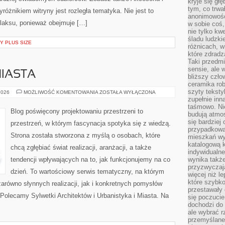
kryje się gł
tym, co trwa
óżnikiem witryny jest rozległa tematyka. Nie jest to
anonimowośc
relaksu, ponieważ obejmuje […]
w sobie coś,
nie tylko kwe
śladu ludzki
Y PLUS SIZE
różnicach, w
które zdradz
Taki przedmi
sensie, ale 
MIASTA
bliższy czło
ceramika rob
szyty teksty
URBANISTYKA
2026
MOŻLIWOŚĆ KOMENTOWANIA
ZOSTAŁA WYŁĄCZONA
I
zupełnie inn
MIASTA
taśmowo. Ni
Blog poświęcony projektowaniu przestrzeni to
budują atmos
się bardziej
przestrzeń, w którym fascynacja spotyka się z wiedzą.
przypadkowa.
Strona została stworzona z myślą o osobach, które
mieszkań wyg
katalogową 
chcą zgłębiać świat realizacji, aranżacji, a także
indywidualn
tendencji wpływających na to, jak funkcjonujemy na co
wynika takż
przyzwyczaja
dzień. To wartościowy serwis tematyczny, na którym
więcej niż l
które szybko 
arówno słynnych realizacji, jak i konkretnych pomysłów
przestawały 
olecamy Sylwetki Architektów i Urbanistyka i Miasta. Na
się poczucie
dochodzi do 
ale wybrać r
przemyślane 