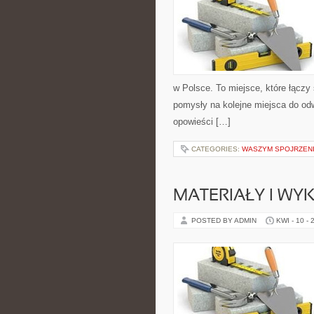
w Polsce. To miejsce, które łączy s
pomysły na kolejne miejsca do odwi
opowieści […]
CATEGORIES:
WASZYM SPOJRZEN
MATERIAŁY I WY
POSTED BY ADMIN
KWI - 10 - 