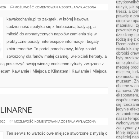
użytkownik
uczyć, jak s
KAWA
2026
MOŻLIWOŚĆ KOMENTOWANIA
ZOSTAŁA WYŁĄCZONA
I
treści, a rz
EKOLOGIA
prawdę o pra
kawakochanie.pl to zakątek, w której kawowa
cierpliwe op
materiału i 
codzienność spotyka się z herbacianą tradycją, a
powstaje w 
miłość do aromatycznych napojów zamienia się w
dziedziny i 
rodzą się z 
praktyczne porady, interesujące informacje i bogaty
Rzemiosło m
wielu lokaln
zbiór tematów. To portal poradnikowy, który został
obróbki drew
stworzony dla fanów małej czarnej, wielbicieli herbaty, a
były przekaz
umiejętności
chcą poszerzyć swoją wiedzę codzienne rytuały związane z
metodę prod
ecam Kawiarnie i Miejsca z Klimatem i Kawiarnie i Miejsca
miejscu, lud
rzemiosła n
muzeum. Zna
obecne w cod
na nowo. Wte
eksponatem, 
współczesny
się rzeczami
jedynie efe
ULINARNE
że zaintere
nasze tempo
CIEKAWOSTKI
2026
MOŻLIWOŚĆ KOMENTOWANIA
ZOSTAŁA WYŁĄCZONA
wykonywane 
KULINARNE
zaczynamy u
Mniej impul
Ten serwis to wartościowe miejsce stworzone z myślą o
częściej nap