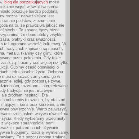
ów.
blog dla początkujących
może
pokojnie wejść w świat tworzenia
emiosło pokazuje bardzo podobną
cy ręcznej: najważniejsze jest
anowanie podstaw, zrozumienie
zgoda na to, że prawdziwa jakość nie
pośpiechu. Ta zasada łączy różne
przypomina, że dobre efekty zwykle
czasu, praktyki oraz uważności.
a też ogromną wartość kulturową. W
ych tradycjach zapisane są sposoby
na, metalu, tkaniny czy gliny, które
ywane przez pokolenia. Gdy takie
 zanikają, tracimy coś więcej niż tylko
ukcji. Gubimy część opowieści o
ziach i ich sposobie życia. Ochrona
ie musi oznaczać zamykania go w
cznie lepiej, gdy pozostaje żywe,
zienności, rozwijane i interpretowane
dy tradycja nie jest martwym
ale źródłem inspiracji. Dla
ch odbiorców to szansa, by otaczać
 mającymi sens oraz korzenie, a nie
ktowną powierzchnię. Warto zauważyć,
sowanie rzemiosłem wpływa również na
 życia. Kiedy wybieramy przedmioty
z większą starannością, sami
ważniej patrzeć na ich używanie.
sywnie kupujemy, rzadziej wymieniamy,
rawiamy. To z pozoru drobna zmiana,