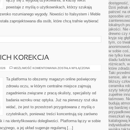
łączy się z wygodą użytkowania, a każdy tekst
dostępność, 
powstaje z myślą o użytkownikach, którzy szukają
Dziś jednak 
patrzeć na o
zeroko rozumianego wygody. Nowości to Italsystem i Meble
sposobie ur
zainteresowa
stała zaprojektowana dla osób, które chcą trafnie wybierać
lokalnych p
jakości. Nie
drewno czy 
kryje się gł
tym, co trwa
anonimowośc
w sobie coś,
nie tylko kwe
ICH KOREKCJA
śladu ludzki
różnicach, w
WADY
które zdradz
2026
MOŻLIWOŚĆ KOMENTOWANIA
ZOSTAŁA WYŁĄCZONA
WZROKU
Taki przedmi
I
sensie, ale 
ICH
Ta platforma to obszerny magazyn online poświęcony
KOREKCJA
bliższy czło
ceramika rob
zdrowiu oczu, w którym centralne miejsce zajmują
szyty teksty
zagadnienia związane z pracą okulisty, specjalisty od
zupełnie inn
taśmowo. Ni
badania wzroku oraz optyka. Już na pierwszy rzut oka
budują atmos
widać, że jest to przestrzeń przygotowana z myślą o
się bardziej
przypadkowa.
czytelnikach, ponieważ treści koncentrują się zarówno
mieszkań wyg
katalogową 
ak i na identyfikowaniu dolegliwości. Platforma łączy w sobie
indywidualn
cyjnego, a jej układ sugeruje regularną […]
wynika takż