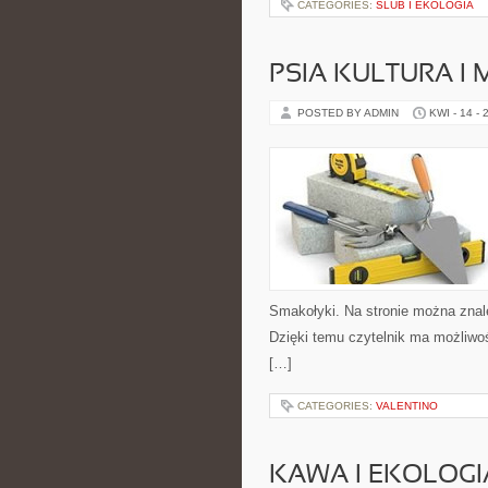
CATEGORIES:
ŚLUB I EKOLOGIA
PSIA KULTURA I 
POSTED BY ADMIN
KWI - 14 - 
Smakołyki. Na stronie można znale
Dzięki temu czytelnik ma możliwo
[…]
CATEGORIES:
VALENTINO
KAWA I EKOLOGI