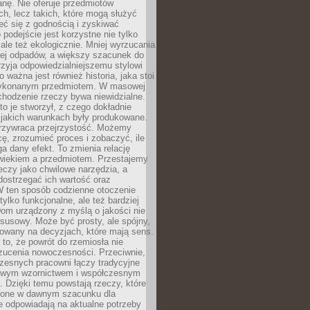
anę. Nie oferuje przedmiotów
h, lecz takich, które mogą służyć
zeć się z godnością i zyskiwać
 podejście jest korzystne nie tylko
 ale też ekologicznie. Mniej wyrzucania
ej odpadów, a większy szacunek do
rzyja odpowiedzialniejszemu stylowi
o ważna jest również historia, jaka stoi
wykonanym przedmiotem. W masowej
chodzenie rzeczy bywa niewidzialne.
to je stworzył, z czego dokładnie
 jakich warunkach były produkowane.
rzywraca przejrzystość. Możemy
ę, zrozumieć proces i zobaczyć, ile
 dany efekt. To zmienia relację
wiekiem a przedmiotem. Przestajemy
eczy jako chwilowe narzędzia, a
ostrzegać ich wartość oraz
W ten sposób codzienne otoczenie
 tylko funkcjonalne, ale też bardziej
om urządzony z myślą o jakości nie
susowy. Może być prosty, ale spójny,
dowany na decyzjach, które mają sens.
 to, że powrót do rzemiosła nie
zucenia nowoczesności. Przeciwnie,
zesnych pracowni łączy tradycyjne
nowym wzornictwem i współczesnym
. Dzięki temu powstają rzeczy, które
ione w dawnym szacunku dla
le odpowiadają na aktualne potrzeby