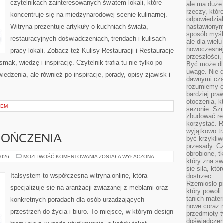
czytelnikach zainteresowanych światem lokali, które
ale ma duże
rzeczy, któr
koncentruje się na międzynarodowej scenie kulinarnej.
odpowiedzial
Witryna prezentuje artykuły o kuchniach świata,
nastawionym 
sposób myśl
restauracyjnych doświadczeniach, trendach i kulisach
ale dla wiel
nowoczesnej 
pracy lokali. Zobacz też Kulisy Restauracji i Restauracje
przeszłości,
mak, wiedzę i inspirację. Czytelnik trafia tu nie tylko po
Być może dl
uwagę. Nie d
edzenia, ale również po inspiracje, porady, opisy zjawisk i
dawnymi czas
rozumiemy c
bardziej pra
otoczenia, k
IEM
sezonie. Sz
zbudować rel
korzystać. 
wyjątkowo tr
KOŃCZENIA
być krzykli
przesady. C
obrobione, t
MATERIAŁY
2026
MOŻLIWOŚĆ KOMENTOWANIA
ZOSTAŁA WYŁĄCZONA
który zna sw
I
WYKOŃCZENIA
się siła, któ
Italsystem to współczesna witryna online, która
dostrzec.
Rzemiosło p
specjalizuje się na aranżacji związanej z meblami oraz
który powoli
tanich mater
konkretnych poradach dla osób urządzających
nowe coraz 
przestrzeń do życia i biuro. To miejsce, w którym design
przedmioty t
doświadczen