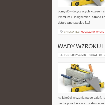
pomysłów dotyczących krzeseł i s
Premium i Designerskie. Strona zo
detale wnętrzarskie […]
CATEGORIES:
MODA ZERO WASTE
WADY WZROKU I 
POSTED BY ADMIN
KWI - 10 - 
na jakości widzenia na co dzień, j
cechy poradnika oraz portalu eduka