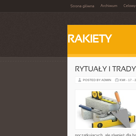
Archiwum
Celowy
Strona główna
RAKIETY
RYTUAŁY I TRADY
POSTED BY ADMIN
KWI - 17 - 
początkujących, ale również dla b