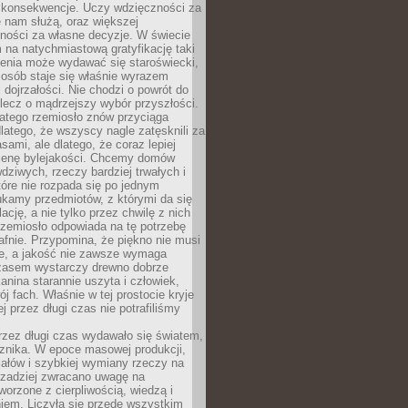
 konsekwencje. Uczy wdzięczności za
e nam służą, oraz większej
ności za własne decyzje. W świecie
na natychmiastową gratyfikację taki
enia może wydawać się staroświecki,
u osób staje się właśnie wyrazem
dojrzałości. Nie chodzi o powrót do
 lecz o mądrzejszy wybór przyszłości.
atego rzemiosło znów przyciąga
latego, że wszyscy nagle zatęsknili za
ami, ale dlatego, że coraz lepiej
enę bylejakości. Chcemy domów
wdziwych, rzeczy bardziej trwałych i
tóre nie rozpada się po jednym
ukamy przedmiotów, z którymi da się
ację, a nie tylko przez chwilę z nich
Rzemiosło odpowiada na tę potrzebę
afnie. Przypomina, że piękno nie musi
we, a jakość nie zawsze wymaga
zasem wystarczy drewno dobrze
kanina starannie uszyta i człowiek,
ój fach. Właśnie w tej prostocie kryje
rej przez długi czas nie potrafiliśmy
rzez długi czas wydawało się światem,
 znika. W epoce masowej produkcji,
iałów i szybkiej wymiany rzeczy na
rzadziej zwracano uwagę na
worzone z cierpliwością, wiedzą i
iem. Liczyła się przede wszystkim