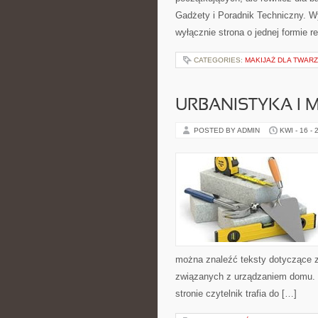
Gadżety i Poradnik Techniczny. Wyr
wyłącznie strona o jednej formie 
CATEGORIES:
MAKIJAŻ DLA TWARZ
URBANISTYKA I 
POSTED BY ADMIN
KWI - 16 - 
można znaleźć teksty dotyczące z
związanych z urządzaniem domu. P
stronie czytelnik trafia do […]