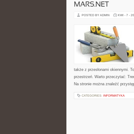
MARS.NET
POSTED BY ADMIN
KWI - 7 - 2
także z przesłonami okiennymi. T
przestrzeń. Warto przeczytać: Tre
Na stronie można znaleźć przystęp
CATEGORIES:
INFORMATYKA