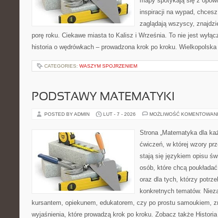
mapy spotykają się z opowi
inspiracji na wypad, chcesz
zaglądają wszyscy, znajdzi
porę roku. Ciekawe miasta to Kalisz i Września. To nie jest wyłąc
historia o wędrówkach – prowadzona krok po kroku. Wielkopolska 
CATEGORIES:
WASZYM SPOJRZENIEM
PODSTAWY MATEMATYKI
POSTED BY ADMIN
LUT - 7 - 2026
MOŻLIWOŚĆ KOMENTOWAN
Strona „Matematyka dla każ
ćwiczeń, w której wzory prz
stają się językiem opisu świ
osób, które chcą poukłada
oraz dla tych, którzy potrz
konkretnych tematów. Nieza
kursantem, opiekunem, edukatorem, czy po prostu samoukiem, zn
wyjaśnienia, które prowadzą krok po kroku. Zobacz także Histori