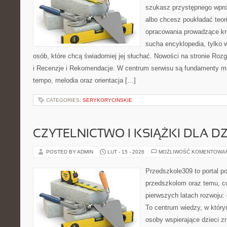
szukasz przystępnego wpr
albo chcesz poukładać teori
opracowania prowadzące kro
sucha encyklopedia, tylko 
osób, które chcą świadomiej jej słuchać. Nowości na stronie Roz
i Recenzje i Rekomendacje. W centrum serwisu są fundamenty mu
tempo, melodia oraz orientacja […]
CATEGORIES:
SERYKORYCINSKIE
CZYTELNICTWO I KSIĄŻKI DLA DZ
POSTED BY ADMIN
LUT - 15 - 2026
MOŻLIWOŚĆ KOMENTOWA
Przedszkole309 to portal p
przedszkolom oraz temu, c
pierwszych latach rozwoju:
To centrum wiedzy, w któr
osoby wspierające dzieci z