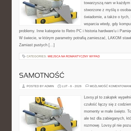
towarzyszą nam w każdym t
stworzone z myślą o osobac
świadomie, a także o tych, 
wsparcia wtedy, gdy kompu
problemy. Inne kategorie to Retro PC i historia hardware’u i Pa
W świecie, w którym parametry potrafią zamieszać, LAKOM stawi
Zamiast pustych […]
CATEGORIES:
MIEJSCA NA ROMANTYCZNY WYPAD
SAMOTNOŚĆ
POSTED BY ADMIN
LUT - 6 - 2026
MOŻLIWOŚĆ KOMENTOWAN
Lovsy.pl to zakątek wypełn
czułość łączy się z codzien
momenty w małe święto. To
ale też dla zabieganych, k
rozmowę. Lovsy.pl nie pozu