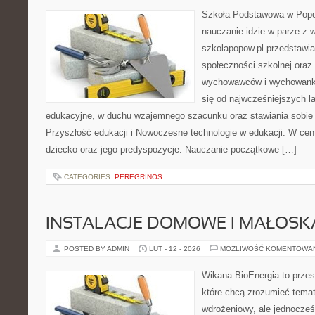
Szkoła Podstawowa w Popow
nauczanie idzie w parze z 
szkolapopow.pl przedstawi
społeczności szkolnej oraz
wychowawców i wychowankó
się od najwcześniejszych la
edukacyjne, w duchu wzajemnego szacunku oraz stawiania sobie c
Przyszłość edukacji i Nowoczesne technologie w edukacji. W cent
dziecko oraz jego predyspozycje. Nauczanie początkowe […]
CATEGORIES:
PEREGRINOS
INSTALACJE DOMOWE I MAŁOS
POSTED BY ADMIN
LUT - 12 - 2026
MOŻLIWOŚĆ KOMENTOWA
Wikana BioEnergia to przes
które chcą zrozumieć temat
wdrożeniowy, ale jednocześ