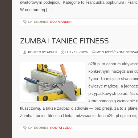
dwutorowym podejściu. Kategorie to Francuska popkultura i Francu
W centrum tej […]
CATEGORIES:
EDUPLANNER
ZUMBA I TANIEC FITNESS
POSTED BY ADMIN
LUT - 10 - 2026
MOŻLIWOŚĆ KOMENTOWA
o2fit.pl to centrum aktywno
konkretnymi narzędziami do
życia. To miejsce stworzon
ćwiczyć mądrzej, a jednocze
przypadkowych porad. Na st
które pomagają wzmocnić c
tłuszczową, a także zadbać o zdrowie — bez presji, za to z plan
Zumba i taniec fitness i Dieta i odżywianie. Idea o2fit.pl opiera si
CATEGORIES:
KOSTKI LODU