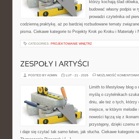
którzy kochają ślad ołówka,
budować własny podpis w r
prowadzi czytelnika od pie
codzienną praktykę, aż po bardziej rozbudowane tematy związan
pisma. Ciekawe kategorie to Projekty Krok po Kroku i Materiały i
CATEGORIES:
PROJEKTOWANIE WNĘTRZ
ZESPOŁY I ARTYŚCI
POSTED BY ADMIN
LUT - 21 - 2026
MOŻLIWOŚĆ KOMENTOWA
Limith to lifestylowy blog 
myślą o czytelnikach szuk
dniu, ale też o tych, którz
miejsce, w którym melodie s
nowości łączą się z ikonam
przystępny, dzięki czemu m
i daje się czytać tak samo łatwo, jak słucha. Ciekawe kategorie na