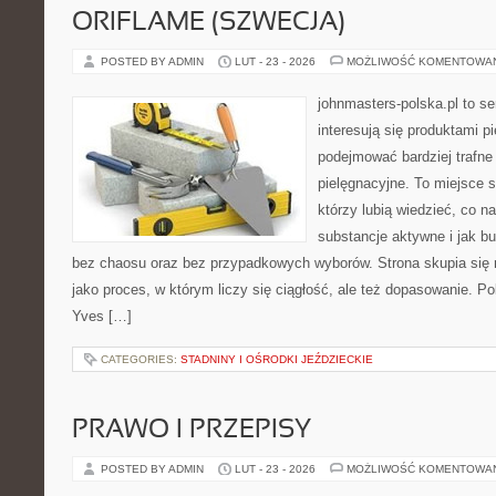
ORIFLAME (SZWECJA)
POSTED BY ADMIN
LUT - 23 - 2026
MOŻLIWOŚĆ KOMENTOWA
johnmasters-polska.pl to se
interesują się produktami p
podejmować bardziej trafn
pielęgnacyjne. To miejsce 
którzy lubią wiedzieć, co na
substancje aktywne i jak b
bez chaosu oraz bez przypadkowych wyborów. Strona skupia się n
jako proces, w którym liczy się ciągłość, ale też dopasowanie. P
Yves […]
CATEGORIES:
STADNINY I OŚRODKI JEŹDZIECKIE
PRAWO I PRZEPISY
POSTED BY ADMIN
LUT - 23 - 2026
MOŻLIWOŚĆ KOMENTOWA