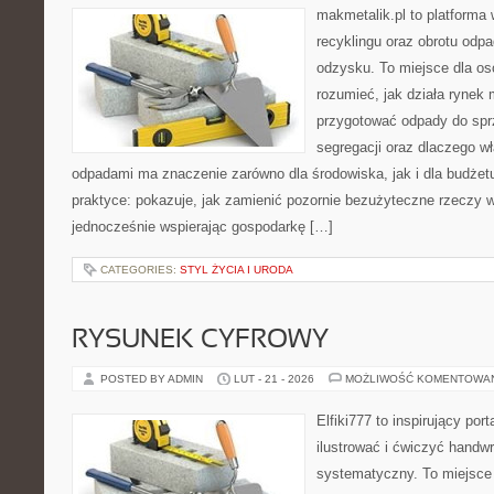
makmetalik.pl to platforma
recyklingu oraz obrotu odp
odzysku. To miejsce dla osób
rozumieć, jak działa rynek 
przygotować odpady do sprz
segregacji oraz dlaczego w
odpadami ma znaczenie zarówno dla środowiska, jak i dla budżetu
praktyce: pokazuje, jak zamienić pozornie bezużyteczne rzeczy w
jednocześnie wspierając gospodarkę […]
CATEGORIES:
STYL ŻYCIA I URODA
RYSUNEK CYFROWY
POSTED BY ADMIN
LUT - 21 - 2026
MOŻLIWOŚĆ KOMENTOWA
Elfiki777 to inspirujący por
ilustrować i ćwiczyć handwr
systematyczny. To miejsce 