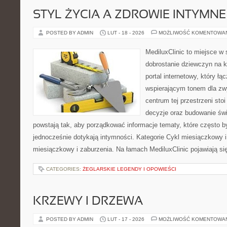
STYL ŻYCIA A ZDROWIE INTYMNE
POSTED BY ADMIN
LUT - 18 - 2026
MOŻLIWOŚĆ KOMENTOWA
MediluxClinic to miejsce w 
dobrostanie dziewczyn na k
portal internetowy, który łą
wspierającym tonem dla z
centrum tej przestrzeni sto
decyzje oraz budowanie św
powstają tak, aby porządkować informacje tematy, które często 
jednocześnie dotykają intymności. Kategorie Cykl miesiączkowy i
miesiączkowy i zaburzenia. Na łamach MediluxClinic pojawiają si
CATEGORIES:
ŻEGLARSKIE LEGENDY I OPOWIEŚCI
KRZEWY I DRZEWA
POSTED BY ADMIN
LUT - 17 - 2026
MOŻLIWOŚĆ KOMENTOWA