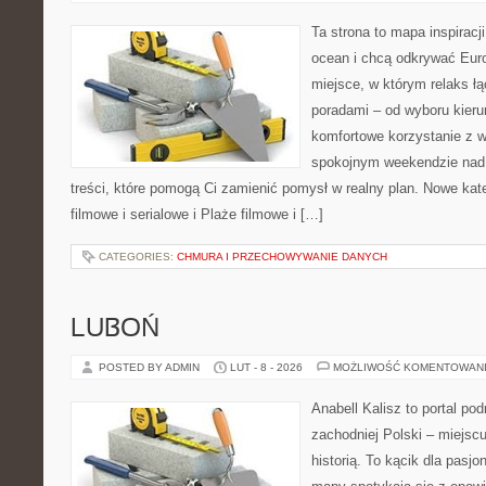
Ta strona to mapa inspiracji
ocean i chcą odkrywać Eur
miejsce, w którym relaks ł
poradami – od wyboru kieru
komfortowe korzystanie z w
spokojnym weekendzie nad 
treści, które pomogą Ci zamienić pomysł w realny plan. Nowe kate
filmowe i serialowe i Plaże filmowe i […]
CATEGORIES:
CHMURA I PRZECHOWYWANIE DANYCH
LUBOŃ
POSTED BY ADMIN
LUT - 8 - 2026
MOŻLIWOŚĆ KOMENTOWAN
Anabell Kalisz to portal po
zachodniej Polski – miejscu
historią. To kącik dla pasj