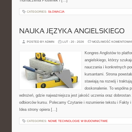
Tłumaczenia Piosenek i […]
CATEGORIES:
SŁOWACJA
NAUKA JĘZYKA ANGIELSKIEGO
POSTED BY ADMIN
LUT - 20 - 2026
MOŻLIWOŚĆ KOMENTOWA
Kongres Anglistów to platfo
angielskiego, którzy szuk
nauczania i konkretnych p
kursantami. Strona powstał
stawiają na rozwój i traktuj
doskonalenie. To wspólna prz
wdrożeń, gdzie najważniejsza jest jakość uczenia oraz dobrostan
odbiorców kursu. Polecamy Czytanie i rozumienie tekstu i Fakty i
Idea strony opiera […]
CATEGORIES:
NOWE TECHNOLOGIE W BUDOWNICTWIE