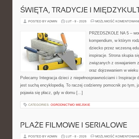
ŚWIĘTA, TRADYCJE I MIĘDZYK
POSTED BY ADMIN
LUT - 9 - 2026
MOŻLIWOŚĆ KOMENTOWAN
PRZEDSZKOLE NA 5 – wortal
kompendium, w którym rodz
dziecko przez wczesną eduk
inspiracje. Strona skupia 
związanych z oswajaniem z
oraz dojrzewaniem w wieku
Polecamy Integracja dzieci z niepełnosprawnościami i Inspiracje d
jest suchą encyklopedią. To raczej codzienny pomocnik po tym, j
pojawia się płacz, gdy w domu […]
CATEGORIES:
OGRODNICTWO MIEJSKIE
PLAŻE FILMOWE I SERIALOWE
POSTED BY ADMIN
LUT - 8 - 2026
MOŻLIWOŚĆ KOMENTOWAN