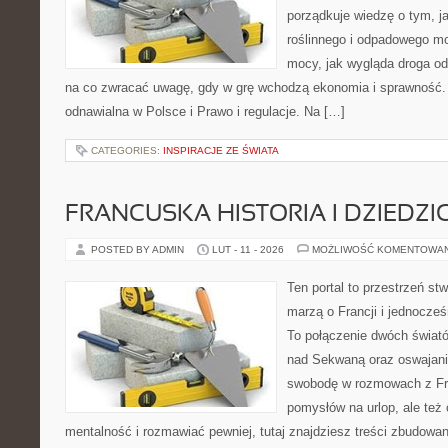
porządkuje wiedzę o tym, 
roślinnego i odpadowego mo
mocy, jak wygląda droga od 
na co zwracać uwagę, gdy w grę wchodzą ekonomia i sprawność. 
odnawialna w Polsce i Prawo i regulacje. Na […]
CATEGORIES:
INSPIRACJE ZE ŚWIATA
FRANCUSKA HISTORIA I DZIEDZ
POSTED BY ADMIN
LUT - 11 - 2026
MOŻLIWOŚĆ KOMENTOWA
Ten portal to przestrzeń st
marzą o Francji i jednocześn
To połączenie dwóch świató
nad Sekwaną oraz oswajania
swobodę w rozmowach z Fr
pomysłów na urlop, ale też
mentalność i rozmawiać pewniej, tutaj znajdziesz treści zbudowa