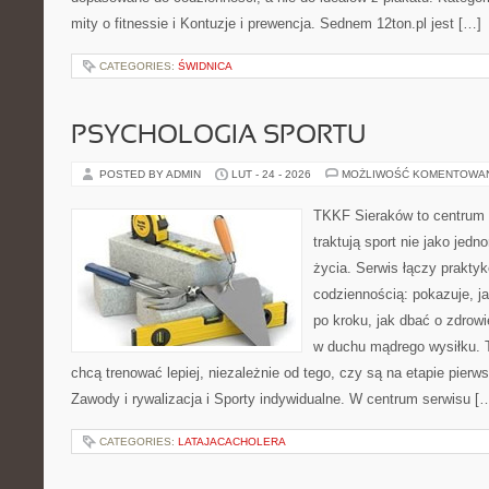
mity o fitnessie i Kontuzje i prewencja. Sednem 12ton.pl jest […]
CATEGORIES:
ŚWIDNICA
PSYCHOLOGIA SPORTU
POSTED BY ADMIN
LUT - 24 - 2026
MOŻLIWOŚĆ KOMENTOWA
TKKF Sieraków to centrum w
traktują sport nie jako jedn
życia. Serwis łączy praktyk
codziennością: pokazuje, 
po kroku, jak dbać o zdrowi
w duchu mądrego wysiłku. T
chcą trenować lepiej, niezależnie od tego, czy są na etapie pie
Zawody i rywalizacja i Sporty indywidualne. W centrum serwisu [
CATEGORIES:
LATAJACACHOLERA