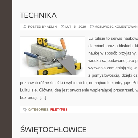
TECHNIKA
POSTED BY ADMIN
LUT - 5 - 2026
MOŻLIWOŚĆ KOMENTOWAN
Lulitulisie to serwis nauko
dzieciach oraz o bliskich, 
naukę w sposób przyjazny.
wiedza są podawane jako p
wyzwania zamieniają się w 
z pomysłowością, dzięki c
poznawać różne ścieżki i wybierać to, co najbardziej intryguje. P
Lulitulisie. Główną ideą jest stworzenie wspierającej przestrzeni,
bez presji. […]
CATEGORIES:
FILETYPES
ŚWIĘTOCHŁOWICE