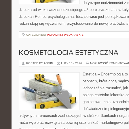
dotyczące codzienności z 
dziecka od wieku wczesnodziecięcego aż po pierwsze lata szkoły
dziecka i Pomoc psychologiczna. Ideą serwisu jest porządkowanie
rodzin stają się wyzwaniem: przystosowanie do nowej placówki, s
CATEGORIES:
PORADNIKI WĘDKARSKIE
KOSMETOLOGIA ESTETYCZNA
POSTED BY ADMIN
LUT - 15 - 2026
MOŻLIWOŚĆ KOMENTOWA
Estetica – Endermologia to 
osobach, które chcą mądrze
jednocześnie rozumieć, jak
polega estetyka lekarska or
gabinetowe mają uzasadnien
doświadczenie pielęgnacyjn
aktywnych i procesach zachodzących w skórze, tkankach i organi
może wybierać rozwiązania pewniej oraz unikać marketingowe puł