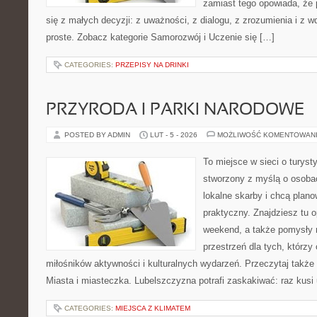
zamiast tego opowiada, że
się z małych decyzji: z uważności, z dialogu, z zrozumienia i z 
proste. Zobacz kategorie Samorozwój i Uczenie się […]
CATEGORIES:
PRZEPISY NA DRINKI
PRZYRODA I PARKI NARODOWE
POSTED BY ADMIN
LUT - 5 - 2026
MOŻLIWOŚĆ KOMENTOWAN
To miejsce w sieci o turyst
stworzony z myślą o osobac
lokalne skarby i chcą plan
praktyczny. Znajdziesz tu op
weekend, a także pomysły 
przestrzeń dla tych, którzy 
miłośników aktywności i kulturalnych wydarzeń. Przeczytaj także 
Miasta i miasteczka. Lubelszczyzna potrafi zaskakiwać: raz kusi
CATEGORIES:
MIEJSCA Z KLIMATEM