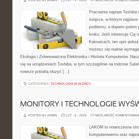
POSTED BY ADMIN
LUT - 6 - 2026
MOŻLIWOŚĆ KOMENTOWAN
Pracownia napraw Toshiba w
miejsce, w którym najpier
problemu, a dopiero potem
kroku. Jeśli interesuje Cię
Katowicach, ten opis pokaż
możesz się realnie wymagać
Ekologia i Zrównoważona Elektronika i Historia Komputerów. Nasz
się na urządzeniach Toshiba, w tym szczególnie na rodzinie Satel
nowsze potrafią służyć […]
CATEGORIES:
TECHNOLOGIA W SŁOŃCU
MONITORY I TECHNOLOGIE WYŚ
POSTED BY ADMIN
LUT - 6 - 2026
MOŻLIWOŚĆ KOMENTOWAN
LAKOM to nowoczesna stro
komputerowemu oraz napra