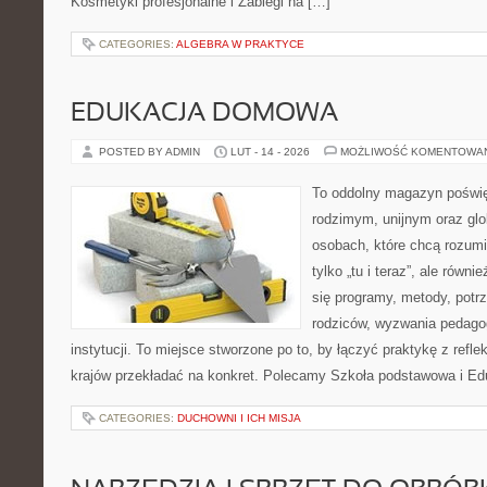
Kosmetyki profesjonalne i Zabiegi na […]
CATEGORIES:
ALGEBRA W PRAKTYCE
EDUKACJA DOMOWA
POSTED BY ADMIN
LUT - 14 - 2026
MOŻLIWOŚĆ KOMENTOWA
To oddolny magazyn poświę
rodzimym, unijnym oraz gl
osobach, które chcą rozumie
tylko „tu i teraz”, ale równ
się programy, metody, potr
rodziców, wyzwania pedagog
instytucji. To miejsce stworzone po to, by łączyć praktykę z reflek
krajów przekładać na konkret. Polecamy Szkoła podstawowa i E
CATEGORIES:
DUCHOWNI I ICH MISJA