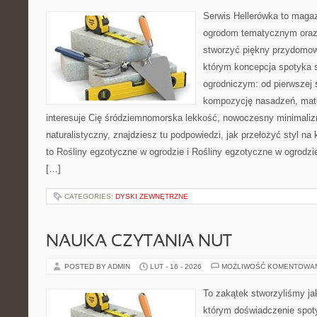
Serwis Hellerówka to maga
ogrodom tematycznym oraz
stworzyć piękny przydomow
którym koncepcja spotyka 
ogrodniczym: od pierwszej s
kompozycję nasadzeń, mate
interesuje Cię śródziemnomorska lekkość, nowoczesny minimaliz
naturalistyczny, znajdziesz tu podpowiedzi, jak przełożyć styl na 
to Rośliny egzotyczne w ogrodzie i Rośliny egzotyczne w ogrodz
[…]
CATEGORIES:
DYSKI ZEWNĘTRZNE
NAUKA CZYTANIA NUT
POSTED BY ADMIN
LUT - 16 - 2026
MOŻLIWOŚĆ KOMENTOWA
To zakątek stworzyliśmy ja
którym doświadczenie spoty