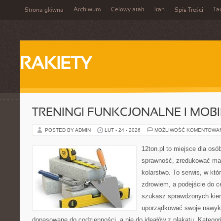
Archiwum
Celowy atak
Iran
Ta
Strona główna
Spis Treści
RAKIETY
TRENINGI FUNKCJONALNE I MOB
POSTED BY ADMIN
LUT - 24 - 2026
MOŻLIWOŚĆ KOMENTOWA
12ton.pl to miejsce dla osó
sprawność, zredukować mas
kolarstwo. To serwis, w któ
zdrowiem, a podejście do ce
szukasz sprawdzonych kier
uporządkować swoje nawyki, 
dopasowane do codzienności, a nie do ideałów z plakatu. Kategori