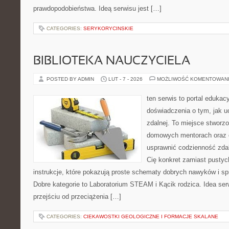
prawdopodobieństwa. Ideą serwisu jest […]
CATEGORIES:
SERYKORYCINSKIE
BIBLIOTEKA NAUCZYCIELA
POSTED BY ADMIN
LUT - 7 - 2026
MOŻLIWOŚĆ KOMENTOWAN
ten serwis to portal edukac
doświadczenia o tym, jak u
zdalnej. To miejsce stworz
domowych mentorach oraz e
usprawnić codzienność zdaln
Cię konkret zamiast pustych
instrukcje, które pokazują proste schematy dobrych nawyków i s
Dobre kategorie to Laboratorium STEAM i Kącik rodzica. Idea ser
przejściu od przeciążenia […]
CATEGORIES:
CIEKAWOSTKI GEOLOGICZNE I FORMACJE SKALANE