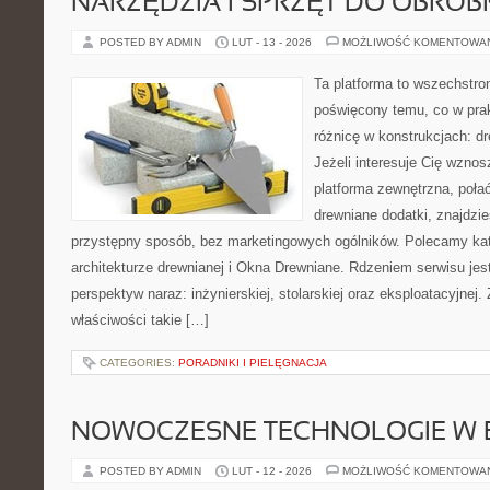
NARZĘDZIA I SPRZĘT DO OBRÓB
POSTED BY ADMIN
LUT - 13 - 2026
MOŻLIWOŚĆ KOMENTOWA
Ta platforma to wszechstro
poświęcony temu, co w prak
różnicę w konstrukcjach: d
Jeżeli interesuje Cię wzno
platforma zewnętrzna, poła
drewniane dodatki, znajdzi
przystępny sposób, bez marketingowych ogólników. Polecamy kat
architekturze drewnianej i Okna Drewniane. Rdzeniem serwisu jest
perspektyw naraz: inżynierskiej, stolarskiej oraz eksploatacyjnej
właściwości takie […]
CATEGORIES:
PORADNIKI I PIELĘGNACJA
NOWOCZESNE TECHNOLOGIE W 
POSTED BY ADMIN
LUT - 12 - 2026
MOŻLIWOŚĆ KOMENTOWA