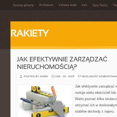
Archiwum
Celowy atak
Iran
Ta
Strona główna
Spis Treści
RAKIETY
JAK EFEKTYWNIE ZARZĄDZAĆ
NIERUCHOMOŚCIĄ?
POSTED BY ADMIN
KWI - 18 - 2025
MOŻLIWOŚĆ KOMENTOWA
Jak efektywnie zarządzać 
nurtuje wielu właścicieli l
Warto poznać kilka skutecz
utrzymać ich w doskonałym
stabilne dochody z najmu.