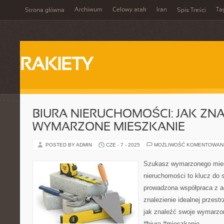
Archiwum
Celowy atak
Iran
Ta
Strona główna
Spis Treści
RAKIETY
BIURA NIERUCHOMOŚCI: JAK ZN
WYMARZONE MIESZKANIE
POSTED BY ADMIN
CZE - 7 - 2025
MOŻLIWOŚĆ KOMENTOWAN
Szukasz wymarzonego mies
nieruchomości to klucz do
prowadzona współpraca z 
znalezienie idealnej przestr
jak znaleźć swoje wymarzo
#biura #mieszkanie