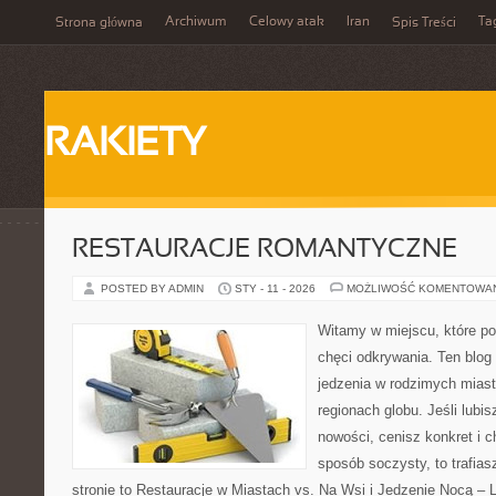
Archiwum
Celowy atak
Iran
Ta
Strona główna
Spis Treści
RAKIETY
RESTAURACJE ROMANTYCZNE
POSTED BY ADMIN
STY - 11 - 2026
MOŻLIWOŚĆ KOMENTOWA
Witamy w miejscu, które po
chęci odkrywania. Ten blog
jedzenia w rodzimych mias
regionach globu. Jeśli lubi
nowości, cenisz konkret i 
sposób soczysty, to trafias
stronie to Restauracje w Miastach vs. Na Wsi i Jedzenie Nocą – L