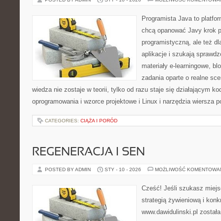
Programista Java to platfo
chcą opanować Javy krok po
programistyczną, ale też dl
aplikacje i szukają spraw
materiały e-learningowe, bl
zadania oparte o realne sce
wiedza nie zostaje w teorii, tylko od razu staje się działającym 
oprogramowania i wzorce projektowe i Linux i narzędzia wiersza 
CATEGORIES:
CIĄŻA I PORÓD
REGENERACJA I SEN
POSTED BY ADMIN
STY - 10 - 2026
MOŻLIWOŚĆ KOMENTOWA
Cześć! Jeśli szukasz miejs
strategią żywieniową i kon
www.dawidulinski.pl została