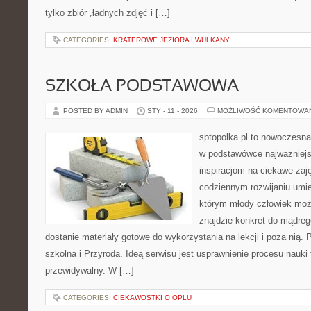
tylko zbiór „ładnych zdjęć i […]
CATEGORIES:
KRATEROWE JEZIORA I WULKANY
SZKOŁA PODSTAWOWA
POSTED BY ADMIN
STY - 11 - 2026
MOŻLIWOŚĆ KOMENTOWA
sptopolka.pl to nowoczesna
w podstawówce najważniejsz
inspiracjom na ciekawe zaj
codziennym rozwijaniu umie
którym młody człowiek moż
znajdzie konkret do mądre
dostanie materiały gotowe do wykorzystania na lekcji i poza nią.
szkolna i Przyroda. Ideą serwisu jest usprawnienie procesu nauki 
przewidywalny. W […]
CATEGORIES:
CIEKAWOSTKI O OPLU