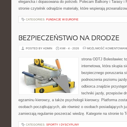
elegancka i dopasowana do potrzeb. Polecam Balkony i Tarasy i P
stronie czytelnik odnajdzie materiały, które wspierają przeanaliz
CATEGORIES:
FUNDACJE W EUROPIE
BEZPIECZEŃSTWO NA DRODZE
POSTED BY ADMIN
KWI - 4 - 2026
MOŻLIWOŚĆ KOMENTOWAN
strona ODTJ Bolesławiec t
internetowa, która skupia s
bezpiecznego poruszania si
podnoszenia poziomu jazdy
odbiorca znajdzie przystęp
techniki jazdy, przepisów 
egzaminu kierowcy, a także psychologii kierowcy. Platforma zost
osobach początkujących, ale również o osobach posiadających już
zamierzają regularnie poszerzać wiedzę. Kategorie na stronie to 
CATEGORIES:
SPORTY I DYSCYPLINY