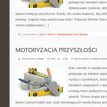
poświęcony tematom takim 
zbilansowane żywienie, akt
lepsza kondycja psychiczna. Każdy, kto szuka inspiracji, aby jeść 
pewniej, znajdzie tutaj wartościowe treści. Polecam Historie Sukc
stronie publikowane […]
CATEGORIES:
ZĘBY A DIETA I ZABURZENIA ODŻYWIANIA
MOTORYZACJA PRZYSZŁOŚCI
POSTED BY ADMIN
KWI - 20 - 2026
MOŻLIWOŚĆ KOMENTOWA
Auto Jarmark to współczesn
pasjonują się światem poja
myślą o czytelnikach, któr
tematach związanych z aut
szukają treści podanych w 
sposób. Strona skupia się 
fanów czterech kółek oraz osób obserwujących rozwój branży jes