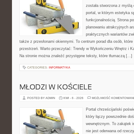
została stworzona z myślą 
portal, w którym estetyka s
funkcjonalnością. Strona p
planowaniu atrakcyjnych ara
praktycznych wariantów zw
także z przesłonami okiennymi. To centrum porad dla osób, któ
przestrzeń. Warto przeczytać: Trendy w Wykończeniu Wnętrz i Kaf
Na stronie można znaleźć przystępne teksty, które tłumaczą […]
CATEGORIES:
INFORMATYKA
MŁODZI W KOŚCIELE
POSTED BY ADMIN
KWI - 6 - 2026
MOŻLIWOŚĆ KOMENTOWAN
Portal chrześcijański pośw
który łączy powszednie do
wewnętrznym. To zakątek in
nie jest oderwana od rzeczy