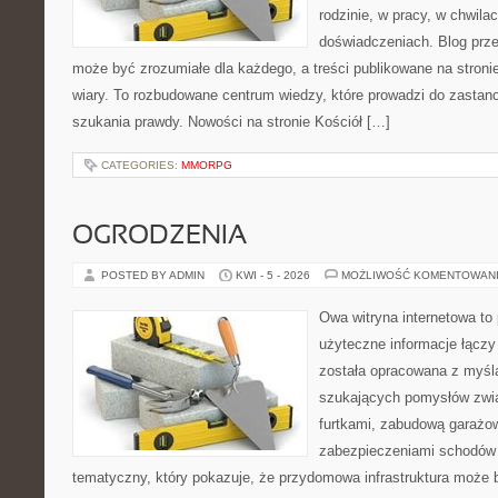
rodzinie, w pracy, w chwila
doświadczeniach. Blog prze
może być zrozumiałe dla każdego, a treści publikowane na stronie
wiary. To rozbudowane centrum wiedzy, które prowadzi do zastano
szukania prawdy. Nowości na stronie Kościół […]
CATEGORIES:
MMORPG
OGRODZENIA
POSTED BY ADMIN
KWI - 5 - 2026
MOŻLIWOŚĆ KOMENTOWAN
Owa witryna internetowa to
użyteczne informacje łączy
została opracowana z myślą
szukających pomysłów zwi
furtkami, zabudową garażo
zabezpieczeniami schodów 
tematyczny, który pokazuje, że przydomowa infrastruktura może b