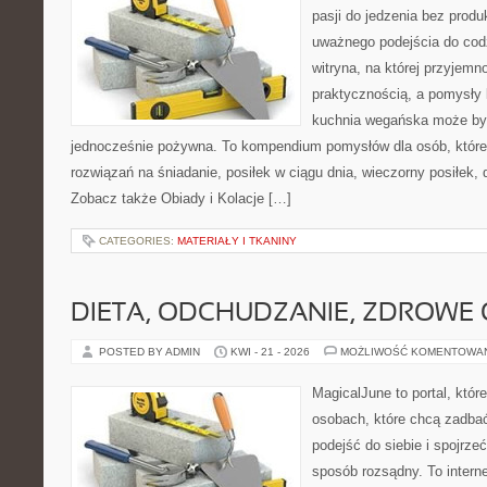
pasji do jedzenia bez prod
uważnego podejścia do cod
witryna, na której przyjemn
praktycznością, a pomysły 
kuchnia wegańska może być
jednocześnie pożywna. To kompendium pomysłów dla osób, które
rozwiązań na śniadanie, posiłek w ciągu dnia, wieczorny posiłek,
Zobacz także Obiady i Kolacje […]
CATEGORIES:
MATERIAŁY I TKANINY
DIETA, ODCHUDZANIE, ZDROWE
POSTED BY ADMIN
KWI - 21 - 2026
MOŻLIWOŚĆ KOMENTOWA
MagicalJune to portal, któr
osobach, które chcą zadba
podejść do siebie i spojrze
sposób rozsądny. To intern