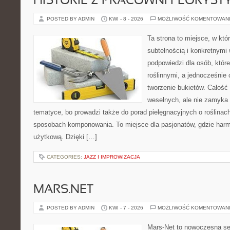
HISTORIE Z PRACOWNI FLORYS
POSTED BY ADMIN
KWI - 8 - 2026
MOŻLIWOŚĆ KOMENTOWAN
Ta strona to miejsce, w któ
subtelnością i konkretnymi
podpowiedzi dla osób, które
roślinnymi, a jednocześnie 
tworzenie bukietów. Całość 
weselnych, ale nie zamyka 
tematyce, bo prowadzi także do porad pielęgnacyjnych o roślinach
sposobach komponowania. To miejsce dla pasjonatów, gdzie harm
użytkową. Dzięki […]
CATEGORIES:
JAZZ I IMPROWIZACJA
MARS.NET
POSTED BY ADMIN
KWI - 7 - 2026
MOŻLIWOŚĆ KOMENTOWAN
Mars-Net to nowoczesna se