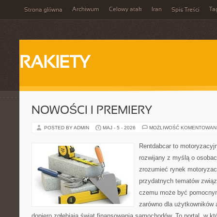
Archiwum
Celowy atak
Iran
Ta
Strona główna
Spis Treści
RAKIETY
NOWOŚCI I PREMIERY
POSTED BY ADMIN
MAJ - 5 - 2026
MOŻLIWOŚĆ KOMENTOWAN
Rentdabcar to motoryzacyjn
rozwijany z myślą o osobach
zrozumieć rynek motoryzacy
przydatnych tematów związ
czemu może być pomocnym
zarówno dla użytkowników au
dopiero zgłębiają świat finansowania samochodów. To portal, w 