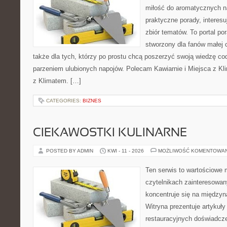
miłość do aromatycznych n
praktyczne porady, interesu
zbiór tematów. To portal po
stworzony dla fanów małej cz
także dla tych, którzy po prostu chcą poszerzyć swoją wiedzę co
parzeniem ulubionych napojów. Polecam Kawiarnie i Miejsca z Kli
z Klimatem. […]
CATEGORIES:
BIZNES
CIEKAWOSTKI KULINARNE
POSTED BY ADMIN
KWI - 11 - 2026
MOŻLIWOŚĆ KOMENTOWA
Ten serwis to wartościowe 
czytelnikach zainteresowany
koncentruje się na międzyna
Witryna prezentuje artykuły
restauracyjnych doświadcze