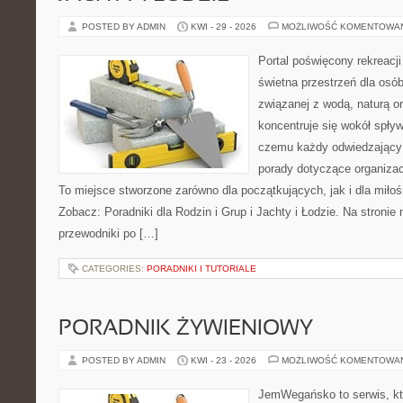
POSTED BY ADMIN
KWI - 29 - 2026
MOŻLIWOŚĆ KOMENTOWA
Portal poświęcony rekreacj
świetna przestrzeń dla osób
związanej z wodą, naturą o
koncentruje się wokół spły
czemu każdy odwiedzający
porady dotyczące organizac
To miejsce stworzone zarówno dla początkujących, jak i dla mił
Zobacz: Poradniki dla Rodzin i Grup i Jachty i Łodzie. Na stron
przewodniki po […]
CATEGORIES:
PORADNIKI I TUTORIALE
PORADNIK ŻYWIENIOWY
POSTED BY ADMIN
KWI - 23 - 2026
MOŻLIWOŚĆ KOMENTOWA
JemWegańsko to serwis, kt