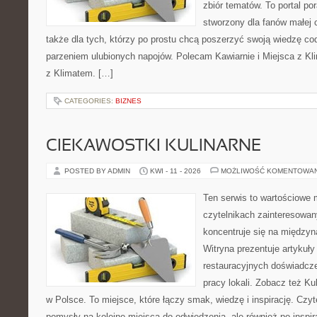
zbiór tematów. To portal po
stworzony dla fanów małej cz
także dla tych, którzy po prostu chcą poszerzyć swoją wiedzę co
parzeniem ulubionych napojów. Polecam Kawiarnie i Miejsca z Kli
z Klimatem. […]
CATEGORIES:
BIZNES
CIEKAWOSTKI KULINARNE
POSTED BY ADMIN
KWI - 11 - 2026
MOŻLIWOŚĆ KOMENTOWA
Ten serwis to wartościowe 
czytelnikach zainteresowany
koncentruje się na międzyna
Witryna prezentuje artykuły
restauracyjnych doświadcze
pracy lokali. Zobacz też Ku
w Polsce. To miejsce, które łączy smak, wiedzę i inspirację. Czytel
pomysły na kolejne miejsca do odwiedzenia, ale również po inspira