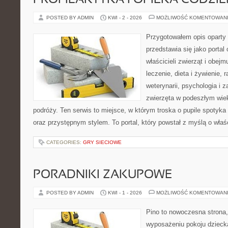
PROFILAKTYKA I OPIEKA CODZI
POSTED BY ADMIN
KWI - 2 - 2026
MOŻLIWOŚĆ KOMENTOWAN
Przygotowałem opis oparty 
przedstawia się jako portal 
właścicieli zwierząt i obejm
leczenie, dieta i żywienie, 
weterynarii, psychologia i 
zwierzęta w podeszłym wie
podróży. Ten serwis to miejsce, w którym troska o pupile spotyka
oraz przystępnym stylem. To portal, który powstał z myślą o właś
CATEGORIES:
GRY SIECIOWE
PORADNIKI ZAKUPOWE
POSTED BY ADMIN
KWI - 1 - 2026
MOŻLIWOŚĆ KOMENTOWAN
Pino to nowoczesna strona, 
wyposażeniu pokoju dziecka