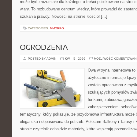
może być zrozumiałe dla każdego, a treści publikowane na stronie
wiary. To rozbudowane centrum wiedzy, które prowadzi do zastano
szukania prawdy. Nowości na stronie Kościół […]
CATEGORIES:
MMORPG
OGRODZENIA
POSTED BY ADMIN
KWI - 5 - 2026
MOŻLIWOŚĆ KOMENTOWAN
Owa witryna internetowa to
użyteczne informacje łączy
została opracowana z myślą
szukających pomysłów zwi
furtkami, zabudową garażo
zabezpieczeniami schodów 
tematyczny, który pokazuje, że przydomowa infrastruktura może b
elegancka i dopasowana do potrzeb. Polecam Balkony i Tarasy i P
stronie czytelnik odnajdzie materiały, które wspierają przeanaliz