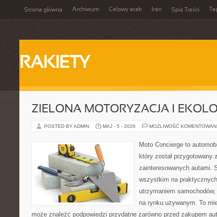
Archiwum
Celowy atak
Iran
Ta
Strona główna
Spis Treści
RAKIETY
ZIELONA MOTORYZACJA I EKOLO
POSTED BY ADMIN
MAJ - 5 - 2026
MOŻLIWOŚĆ KOMENTOWAN
Moto Concierge to automobi
który został przygotowany 
zainteresowanych autami. S
wszystkim na praktycznych
utrzymaniem samochodów, 
na rynku używanym. To mie
może znaleźć podpowiedzi przydatne zarówno przed zakupem auta