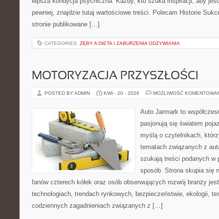
lepsza kondycja psychiczna. Każdy, kto szuka inspiracji, aby jeść 
pewniej, znajdzie tutaj wartościowe treści. Polecam Historie Sukc
stronie publikowane […]
CATEGORIES:
ZĘBY A DIETA I ZABURZENIA ODŻYWIANIA
MOTORYZACJA PRZYSZŁOŚCI
POSTED BY ADMIN
KWI - 20 - 2026
MOŻLIWOŚĆ KOMENTOWA
Auto Jarmark to współczesn
pasjonują się światem poja
myślą o czytelnikach, któr
tematach związanych z aut
szukają treści podanych w 
sposób. Strona skupia się 
fanów czterech kółek oraz osób obserwujących rozwój branży jes
technologiach, trendach rynkowych, bezpieczeństwie, ekologii, t
codziennych zagadnieniach związanych z […]