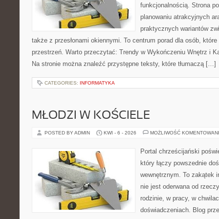
funkcjonalnością. Strona p
planowaniu atrakcyjnych ara
praktycznych wariantów zw
także z przesłonami okiennymi. To centrum porad dla osób, któ
przestrzeń. Warto przeczytać: Trendy w Wykończeniu Wnętrz i Kaf
Na stronie można znaleźć przystępne teksty, które tłumaczą […]
CATEGORIES:
INFORMATYKA
MŁODZI W KOŚCIELE
POSTED BY ADMIN
KWI - 6 - 2026
MOŻLIWOŚĆ KOMENTOWAN
Portal chrześcijański pośw
który łączy powszednie do
wewnętrznym. To zakątek in
nie jest oderwana od rzeczy
rodzinie, w pracy, w chwila
doświadczeniach. Blog prze