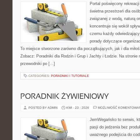
Portal poświęcony rekreacj
świetna przestrzeń dla osób
związanej z wodą, naturą o
koncentruje się wokół spły
czemu każdy odwiedzający
porady dotyczące organizac
To miejsce stworzone zarówno dla początkujących, jak i dla mił
Zobacz: Poradniki dla Rodzin i Grup i Jachty i Łodzie. Na stron
przewodniki po […]
CATEGORIES:
PORADNIKI I TUTORIALE
PORADNIK ŻYWIENIOWY
POSTED BY ADMIN
KWI - 23 - 2026
MOŻLIWOŚĆ KOMENTOWA
JemWegańsko to serwis, kt
pasji do jedzenia bez prod
uważnego podejścia do cod