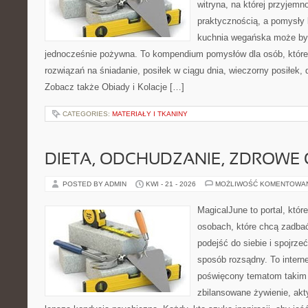
witryna, na której przyjemn
praktycznością, a pomysły 
kuchnia wegańska może być
jednocześnie pożywna. To kompendium pomysłów dla osób, które
rozwiązań na śniadanie, posiłek w ciągu dnia, wieczorny posiłek,
Zobacz także Obiady i Kolacje […]
CATEGORIES:
MATERIAŁY I TKANINY
DIETA, ODCHUDZANIE, ZDROWE
POSTED BY ADMIN
KWI - 21 - 2026
MOŻLIWOŚĆ KOMENTOWA
MagicalJune to portal, któr
osobach, które chcą zadba
podejść do siebie i spojrze
sposób rozsądny. To intern
poświęcony tematom takim 
zbilansowane żywienie, akt