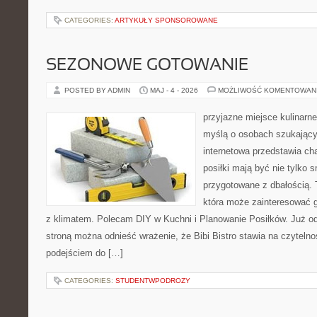
CATEGORIES:
ARTYKUŁY SPONSOROWANE
SEZONOWE GOTOWANIE
POSTED BY ADMIN
MAJ - 4 - 2026
MOŻLIWOŚĆ KOMENTOWAN
przyjazne miejsce kulinarne
myślą o osobach szukający
internetowa przedstawia cha
posiłki mają być nie tylko 
przygotowane z dbałością. 
która może zainteresować g
z klimatem. Polecam DIY w Kuchni i Planowanie Posiłków. Już o
stroną można odnieść wrażenie, że Bibi Bistro stawia na czyteln
podejściem do […]
CATEGORIES:
STUDENTWPODROZY