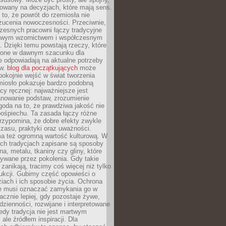
dowany na decyzjach, które mają sens.
 to, że powrót do rzemiosła nie
zucenia nowoczesności. Przeciwnie,
zesnych pracowni łączy tradycyjne
nowym wzornictwem i współczesnym
. Dzięki temu powstają rzeczy, które
ione w dawnym szacunku dla
le odpowiadają na aktualne potrzeby
ów.
blog dla początkujących
może
pokojnie wejść w świat tworzenia
emiosło pokazuje bardzo podobną
cy ręcznej: najważniejsze jest
anowanie podstaw, zrozumienie
zgoda na to, że prawdziwa jakość nie
pośpiechu. Ta zasada łączy różne
przypomina, że dobre efekty zwykle
czasu, praktyki oraz uważności.
a też ogromną wartość kulturową. W
ych tradycjach zapisane są sposoby
na, metalu, tkaniny czy gliny, które
ywane przez pokolenia. Gdy takie
 zanikają, tracimy coś więcej niż tylko
ukcji. Gubimy część opowieści o
ziach i ich sposobie życia. Ochrona
ie musi oznaczać zamykania go w
cznie lepiej, gdy pozostaje żywe,
zienności, rozwijane i interpretowane
dy tradycja nie jest martwym
ale źródłem inspiracji. Dla