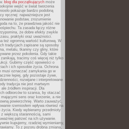
ów.
blog dla początkujących
może
pokojnie wejść w świat tworzenia
emiosło pokazuje bardzo podobną
cy ręcznej: najważniejsze jest
anowanie podstaw, zrozumienie
zgoda na to, że prawdziwa jakość nie
pośpiechu. Ta zasada łączy różne
przypomina, że dobre efekty zwykle
czasu, praktyki oraz uważności.
a też ogromną wartość kulturową. W
ych tradycjach zapisane są sposoby
na, metalu, tkaniny czy gliny, które
ywane przez pokolenia. Gdy takie
 zanikają, tracimy coś więcej niż tylko
ukcji. Gubimy część opowieści o
ziach i ich sposobie życia. Ochrona
ie musi oznaczać zamykania go w
cznie lepiej, gdy pozostaje żywe,
zienności, rozwijane i interpretowane
dy tradycja nie jest martwym
ale źródłem inspiracji. Dla
ch odbiorców to szansa, by otaczać
 mającymi sens oraz korzenie, a nie
ktowną powierzchnię. Warto zauważyć,
sowanie rzemiosłem wpływa również na
 życia. Kiedy wybieramy przedmioty
z większą starannością, sami
ważniej patrzeć na ich używanie.
sywnie kupujemy, rzadziej wymieniamy,
rawiamy. To z pozoru drobna zmiana,