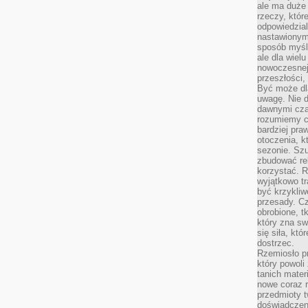
ale ma duże
rzeczy, któr
odpowiedzial
nastawionym 
sposób myśl
ale dla wiel
nowoczesnej 
przeszłości,
Być może dl
uwagę. Nie d
dawnymi czas
rozumiemy c
bardziej pra
otoczenia, k
sezonie. Sz
zbudować rel
korzystać. 
wyjątkowo tr
być krzykli
przesady. C
obrobione, t
który zna sw
się siła, któ
dostrzec.
Rzemiosło p
który powoli
tanich mater
nowe coraz 
przedmioty t
doświadczen