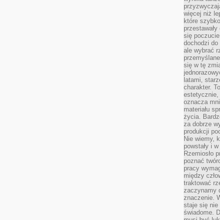
przyzwyczaja
więcej niż l
które szybko 
przestawały 
się poczucie
dochodzi do 
ale wybrać r
przemyślane 
się w tę zmi
jednorazowyc
latami, star
charakter. To
estetycznie,
oznacza mni
materiału sp
życia. Bardz
za dobrze 
produkcji po
Nie wiemy, k
powstały i w
Rzemiosło p
poznać twórc
pracy wymaga
między czło
traktować rz
zaczynamy d
znaczenie. 
staje się nie
świadome. D
musi być luk