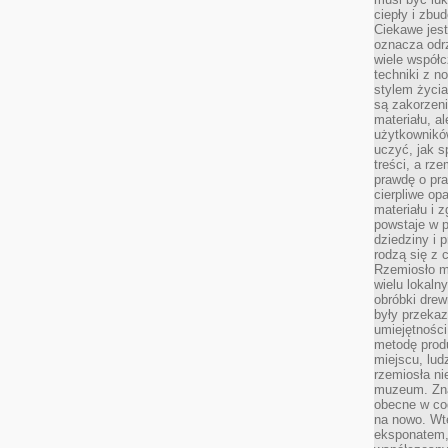
ciepły i zbu
Ciekawe jest
oznacza odr
wiele współc
techniki z 
stylem życia
są zakorzen
materiału, a
użytkownik
uczyć, jak s
treści, a rz
prawdę o pra
cierpliwe op
materiału i 
powstaje w 
dziedziny i 
rodzą się z 
Rzemiosło m
wielu lokaln
obróbki drew
były przekaz
umiejętności
metodę prod
miejscu, lud
rzemiosła n
muzeum. Zna
obecne w cod
na nowo. Wte
eksponatem, 