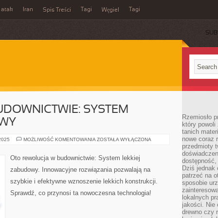
 atak
Iran
Tagi
Tagi
Spis Treści
Węgiel
SUB
UDOWNICTWIE: SYSTEM
Rzemiosło p
OWY
który powoli
tanich mater
nowe coraz 
REWOLUCJA
 2025
MOŻLIWOŚĆ KOMENTOWANIA
ZOSTAŁA WYŁĄCZONA
W
przedmioty t
BUDOWNICTWIE:
doświadczen
SYSTEM
Oto rewolucja w budownictwie: System lekkiej
dostępność, 
LEKKIEJ
ZABUDOWY
Dziś jednak 
zabudowy. Innowacyjne rozwiązania pozwalają na
patrzeć na o
szybkie i efektywne wznoszenie lekkich konstrukcji.
sposobie ur
zainteresowa
Sprawdź, co przynosi ta nowoczesna technologia!
lokalnych p
jakości. Nie
drewno czy 