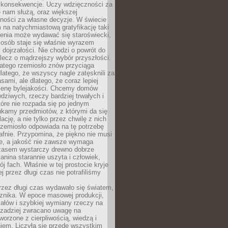
 konsekwencje. Uczy wdzięczności za
e nam służą, oraz większej
ności za własne decyzje. W świecie
na natychmiastową gratyfikację taki
enia może wydawać się staroświecki,
u osób staje się właśnie wyrazem
dojrzałości. Nie chodzi o powrót do
 lecz o mądrzejszy wybór przyszłości.
atego rzemiosło znów przyciąga
latego, że wszyscy nagle zatęsknili za
ami, ale dlatego, że coraz lepiej
enę bylejakości. Chcemy domów
wdziwych, rzeczy bardziej trwałych i
tóre nie rozpada się po jednym
ukamy przedmiotów, z którymi da się
ację, a nie tylko przez chwilę z nich
Rzemiosło odpowiada na tę potrzebę
afnie. Przypomina, że piękno nie musi
we, a jakość nie zawsze wymaga
zasem wystarczy drewno dobrze
kanina starannie uszyta i człowiek,
ój fach. Właśnie w tej prostocie kryje
rej przez długi czas nie potrafiliśmy
rzez długi czas wydawało się światem,
 znika. W epoce masowej produkcji,
iałów i szybkiej wymiany rzeczy na
rzadziej zwracano uwagę na
worzone z cierpliwością, wiedzą i
iem. Liczyła się przede wszystkim