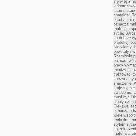
się w tę zmi
jednorazowyc
latami, star
charakter. To
estetycznie,
oznacza mni
materiału sp
życia. Bardz
za dobrze 
produkcji po
Nie wiemy, k
powstały i w
Rzemiosło p
poznać twórc
pracy wymaga
między czło
traktować rz
zaczynamy d
znaczenie. 
staje się nie
świadome. D
musi być luk
ciepły i zbu
Ciekawe jest
oznacza odr
wiele współc
techniki z 
stylem życia
są zakorzen
materiału, a