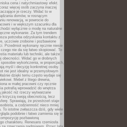
niska cena i natychmiastowy efekt.
coraz więcej osób zaczyna inaczej
taczające je rzeczy. Widać to w
ządzania domów, w rosnącym
niu renowacją, w powrocie do
racowni i w większym szacunku dla
 chodzi wyłącznie o modę na naturalne
ręczne wykonanie. Za tym trendem
ębsza potrzeba odzyskania kontaktu z
łe, uczciwie zrobione i pozbawione
i. Przedmiot wykonany ręcznie niesie
 czego nie da się łatwo skopiować. To
stia materiału lub techniki, ale także
ej obecności. Widać go w drobnych
 sposobie wykończenia, w proporcjach,
ają myśl i decyzję konkretnej osoby.
ot nie jest idealny w przemysłowym
właśnie dzięki temu często wydaje się
wiekowi. Mebel z litego drewna,
iona w małej pracowni czy ręcznie
lia potrafią wprowadzić do wnętrza
ą jakość niż rzeczy wytwarzane
e krzyczą swoją obecnością, lecz
ferę. Sprawiają, że przestrzeń staje
 osobista, a codzienność nieco mniej
 To istotne zwłaszcza dziś, gdy wiele
ląda podobnie i łatwo zamienia się w
kompozycję pozbawioną
ego charakteru. Renesans rzemiosła
e ze zmęczenia nadmiarem. Przez lata