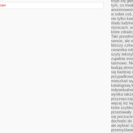
kryje się gł
tym, co trwa
ROWY
anonimowośc
w sobie coś,
nie tylko kwe
śladu ludzki
różnicach, w
które zdradz
Taki przedmi
sensie, ale 
bliższy czło
ceramika rob
szyty teksty
zupełnie inn
taśmowo. Ni
budują atmos
się bardziej
przypadkowa.
mieszkań wyg
katalogową 
indywidualn
wynika takż
przyzwyczaja
więcej niż l
które szybko 
przestawały 
się poczucie
dochodzi do 
ale wybrać r
przemyślane 