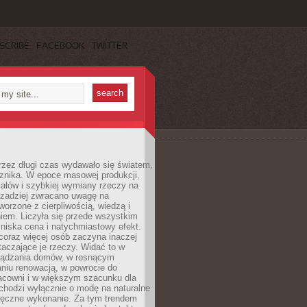
SCRIBE
FACEBOOK
TWITTER
rzez długi czas wydawało się światem,
 znika. W epoce masowej produkcji,
iałów i szybkiej wymiany rzeczy na
rzadziej zwracano uwagę na
worzone z cierpliwością, wiedzą i
iem. Liczyła się przede wszystkim
niska cena i natychmiastowy efekt.
coraz więcej osób zaczyna inaczej
taczające je rzeczy. Widać to w
ządzania domów, w rosnącym
niu renowacją, w powrocie do
racowni i w większym szacunku dla
 chodzi wyłącznie o modę na naturalne
ręczne wykonanie. Za tym trendem