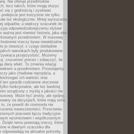
anę. Nie oferuje przedmiotów
h, lecz takich, które mogą służyć
zeć się z godnością i zyskiwać
 podejście jest korzystne nie tylko
 ale też ekologicznie. Mniej wyrzucania
ej odpadów, a większy szacunek do
rzyja odpowiedzialniejszemu stylowi
o ważna jest również historia, jaka stoi
wykonanym przedmiotem. W masowej
chodzenie rzeczy bywa niewidzialne.
to je stworzył, z czego dokładnie
 jakich warunkach były produkowane.
rzywraca przejrzystość. Możemy
ę, zrozumieć proces i zobaczyć, ile
 dany efekt. To zmienia relację
wiekiem a przedmiotem. Przestajemy
eczy jako chwilowe narzędzia, a
ostrzegać ich wartość oraz
W ten sposób codzienne otoczenie
 tylko funkcjonalne, ale też bardziej
om urządzony z myślą o jakości nie
susowy. Może być prosty, ale spójny,
dowany na decyzjach, które mają sens.
 to, że powrót do rzemiosła nie
zucenia nowoczesności. Przeciwnie,
zesnych pracowni łączy tradycyjne
nowym wzornictwem i współczesnym
. Dzięki temu powstają rzeczy, które
ione w dawnym szacunku dla
le odpowiadają na aktualne potrzeby