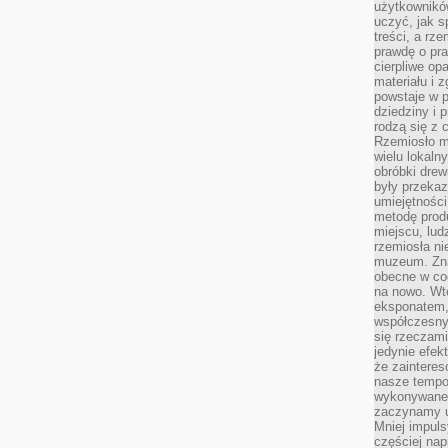
użytkownik
uczyć, jak s
treści, a rz
prawdę o pra
cierpliwe op
materiału i 
powstaje w 
dziedziny i 
rodzą się z 
Rzemiosło m
wielu lokaln
obróbki drew
były przekaz
umiejętności
metodę prod
miejscu, lud
rzemiosła n
muzeum. Zna
obecne w cod
na nowo. Wte
eksponatem, 
współczesny
się rzeczami
jedynie efe
że zaintere
nasze tempo
wykonywane 
zaczynamy u
Mniej impul
częściej nap