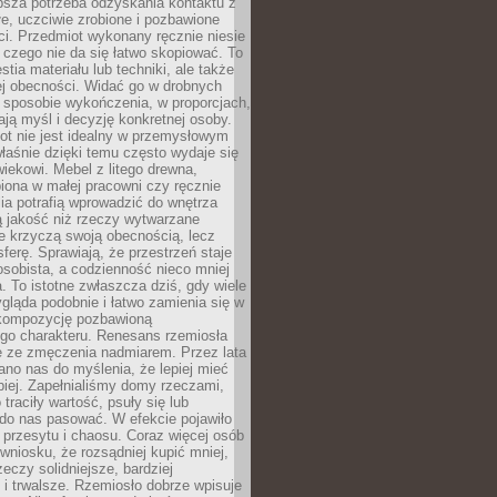
ębsza potrzeba odzyskania kontaktu z
łe, uczciwie zrobione i pozbawione
i. Przedmiot wykonany ręcznie niesie
 czego nie da się łatwo skopiować. To
stia materiału lub techniki, ale także
ej obecności. Widać go w drobnych
 sposobie wykończenia, w proporcjach,
ają myśl i decyzję konkretnej osoby.
ot nie jest idealny w przemysłowym
właśnie dzięki temu często wydaje się
wiekowi. Mebel z litego drewna,
iona w małej pracowni czy ręcznie
lia potrafią wprowadzić do wnętrza
ą jakość niż rzeczy wytwarzane
e krzyczą swoją obecnością, lecz
ferę. Sprawiają, że przestrzeń staje
 osobista, a codzienność nieco mniej
 To istotne zwłaszcza dziś, gdy wiele
ląda podobnie i łatwo zamienia się w
kompozycję pozbawioną
ego charakteru. Renesans rzemiosła
e ze zmęczenia nadmiarem. Przez lata
no nas do myślenia, że lepiej mieć
epiej. Zapełnialiśmy domy rzeczami,
traciły wartość, psuły się lub
do nas pasować. W efekcie pojawiło
 przesytu i chaosu. Coraz więcej osób
wniosku, że rozsądniej kupić mniej,
zeczy solidniejsze, bardziej
i trwalsze. Rzemiosło dobrze wpisuje