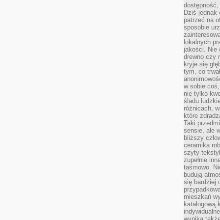
dostępność, 
Dziś jednak 
patrzeć na o
sposobie ur
zainteresowa
lokalnych p
jakości. Nie
drewno czy 
kryje się gł
tym, co trwa
anonimowośc
w sobie coś,
nie tylko kwe
śladu ludzki
różnicach, w
które zdradz
Taki przedmi
sensie, ale 
bliższy czło
ceramika rob
szyty teksty
zupełnie inn
taśmowo. Ni
budują atmos
się bardziej
przypadkowa.
mieszkań wyg
katalogową 
indywidualn
wynika takż