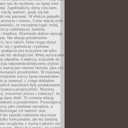
no nas do myślenia, że lepiej mieć
epiej. Zapełnialiśmy domy rzeczami,
traciły wartość, psuły się lub
do nas pasować. W efekcie pojawiło
 przesytu i chaosu. Coraz więcej osób
wniosku, że rozsądniej kupić mniej,
zeczy solidniejsze, bardziej
i trwalsze. Rzemiosło dobrze wpisuje
anę. Nie oferuje przedmiotów
h, lecz takich, które mogą służyć
zeć się z godnością i zyskiwać
 podejście jest korzystne nie tylko
 ale też ekologicznie. Mniej wyrzucania
ej odpadów, a większy szacunek do
rzyja odpowiedzialniejszemu stylowi
o ważna jest również historia, jaka stoi
wykonanym przedmiotem. W masowej
chodzenie rzeczy bywa niewidzialne.
to je stworzył, z czego dokładnie
 jakich warunkach były produkowane.
rzywraca przejrzystość. Możemy
ę, zrozumieć proces i zobaczyć, ile
 dany efekt. To zmienia relację
wiekiem a przedmiotem. Przestajemy
eczy jako chwilowe narzędzia, a
ostrzegać ich wartość oraz
W ten sposób codzienne otoczenie
 tylko funkcjonalne, ale też bardziej
om urządzony z myślą o jakości nie
susowy. Może być prosty, ale spójny,