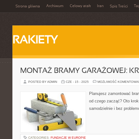
Archiwum
Celowy atak
Iran
Ta
Strona główna
Spis Treści
RAKIETY
MONTAŻ BRAMY GARAŻOWEJ: K
POSTED BY ADMIN
CZE - 15 - 2025
MOŻLIWOŚĆ KOMENTOWA
Planujesz zamontować bram
od czego zacząć? Oto krok 
samodzielnie i bez problemó
CATEGORIES:
FUNDACJE W EUROPIE