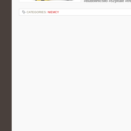
#budownictwo #szpitale #tr
CATEGORIES:
NIEMCY