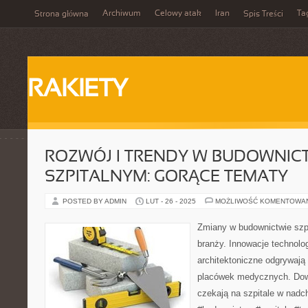
Archiwum
Celowy atak
Iran
Ta
Strona główna
Spis Treści
RAKIETY
ROZWÓJ I TRENDY W BUDOWNIC
SZPITALNYM: GORĄCE TEMATY
POSTED BY ADMIN
LUT - 26 - 2025
MOŻLIWOŚĆ KOMENTOWA
Zmiany w budownictwie szp
branży. Innowacje technolog
architektoniczne odgrywają
placówek medycznych. Dowi
czekają na szpitale w nadc