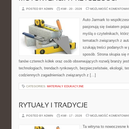
POSTED BY ADMIN
KWI - 20 - 2026
MOŻLIWOŚĆ KOMENTOWA
Auto Jarmark to współczesn
pasjonują się światem poja
myślą o czytelnikach, któr
tematach związanych z aut
szukają treści podanych w 
sposób. Strona skupia się 
fanów czterech kółek oraz osób obserwujących rozwój branży jes
technologiach, trendach rynkowych, bezpieczeństwie, ekologii, t
codziennych zagadnieniach związanych z […]
CATEGORIES:
MATERIAŁY EDUKACYJNE
RYTUAŁY I TRADYCJE
POSTED BY ADMIN
KWI - 17 - 2026
MOŻLIWOŚĆ KOMENTOWA
Ta witryna to nowoczesne k