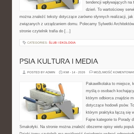
tendencji wpływających na 
dzień. To wartościowy serw
można znaleźć teksty dotyczące zarówno słynnych realizacji, ja
związanych z urządzaniem domu. Polecamy Sylwetki Architektów i
stronie czytelnik trafia do […]
CATEGORIES:
ŚLUB I EKOLOGIA
PSIA KULTURA I MEDIA
POSTED BY ADMIN
KWI - 14 - 2026
MOŻLIWOŚĆ KOMENTOWA
Pakawilkolaka to miejsce, k
myślą o osobach kochający
którym odbiorca znajdzie m
dotyczące hodowli psów. To 
którym praktyka łączą się 
Fajne kategorie to Porady d
Smakołyki. Na stronie można znaleźć obszerne opisy wielu popula
Dzięki temu czytelnik ma możliwość świadomie wybrać odpowiedn