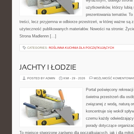
wyrazistym, dlatego stron
użytkowników, którzy lubią
prezentowania tematów. To 
treści, lecz przyjemna w odbiorze przestrzeń, w której ważne są z
użyteczność publikowanych materiałów. Nowości na stronie: Życie
Strona Madlennn […]
CATEGORIES:
ROŚLINNA KUCHNIA DLA POCZĄTKUJĄCYCH
JACHTY I ŁODZIE
POSTED BY ADMIN
KWI - 29 - 2026
MOŻLIWOŚĆ KOMENTOWA
Portal poświęcony rekreacj
świetna przestrzeń dla osób
związanej z wodą, naturą o
koncentruje się wokół spły
czemu każdy odwiedzający
porady dotyczące organizac
To miejsce stworzone zarówno dla początkujących, jak i dla mił