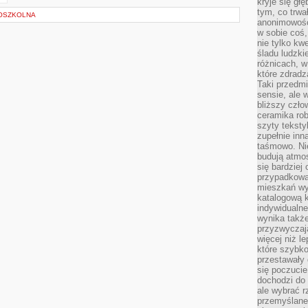
kryje się gł
tym, co trwa
OSZKOLNA
anonimowośc
w sobie coś,
nie tylko kwe
śladu ludzki
różnicach, w
które zdradz
Taki przedmi
sensie, ale 
bliższy czło
ceramika rob
szyty teksty
zupełnie inn
taśmowo. Ni
budują atmos
się bardziej
przypadkowa.
mieszkań wyg
katalogową 
indywidualn
wynika takż
przyzwyczaja
więcej niż l
które szybko 
przestawały 
się poczucie
dochodzi do 
ale wybrać r
przemyślane 