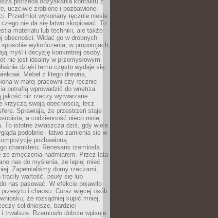
ębsza potrzeba odzyskania kontaktu z
łe, uczciwie zrobione i pozbawione
i. Przedmiot wykonany ręcznie niesie
 czego nie da się łatwo skopiować. To
stia materiału lub techniki, ale także
ej obecności. Widać go w drobnych
 sposobie wykończenia, w proporcjach,
ają myśl i decyzję konkretnej osoby.
ot nie jest idealny w przemysłowym
właśnie dzięki temu często wydaje się
wiekowi. Mebel z litego drewna,
iona w małej pracowni czy ręcznie
lia potrafią wprowadzić do wnętrza
ą jakość niż rzeczy wytwarzane
e krzyczą swoją obecnością, lecz
ferę. Sprawiają, że przestrzeń staje
 osobista, a codzienność nieco mniej
 To istotne zwłaszcza dziś, gdy wiele
ląda podobnie i łatwo zamienia się w
kompozycję pozbawioną
ego charakteru. Renesans rzemiosła
e ze zmęczenia nadmiarem. Przez lata
no nas do myślenia, że lepiej mieć
epiej. Zapełnialiśmy domy rzeczami,
traciły wartość, psuły się lub
do nas pasować. W efekcie pojawiło
 przesytu i chaosu. Coraz więcej osób
wniosku, że rozsądniej kupić mniej,
zeczy solidniejsze, bardziej
i trwalsze. Rzemiosło dobrze wpisuje