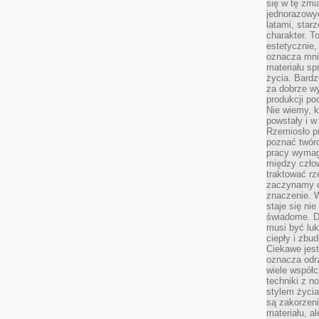
się w tę zmi
jednorazowyc
latami, star
charakter. To
estetycznie,
oznacza mni
materiału sp
życia. Bardz
za dobrze 
produkcji po
Nie wiemy, k
powstały i w
Rzemiosło p
poznać twórc
pracy wymaga
między czło
traktować rz
zaczynamy d
znaczenie. 
staje się nie
świadome. D
musi być luk
ciepły i zbu
Ciekawe jest
oznacza odr
wiele współc
techniki z 
stylem życia
są zakorzen
materiału, a