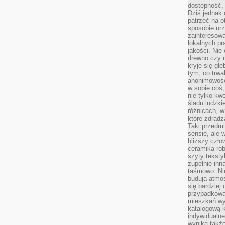
dostępność, 
Dziś jednak 
patrzeć na o
sposobie ur
zainteresowa
lokalnych p
jakości. Nie
drewno czy 
kryje się gł
tym, co trwa
anonimowośc
w sobie coś,
nie tylko kwe
śladu ludzki
różnicach, w
które zdradz
Taki przedmi
sensie, ale 
bliższy czło
ceramika rob
szyty teksty
zupełnie inn
taśmowo. Ni
budują atmos
się bardziej
przypadkowa.
mieszkań wyg
katalogową 
indywidualn
wynika takż