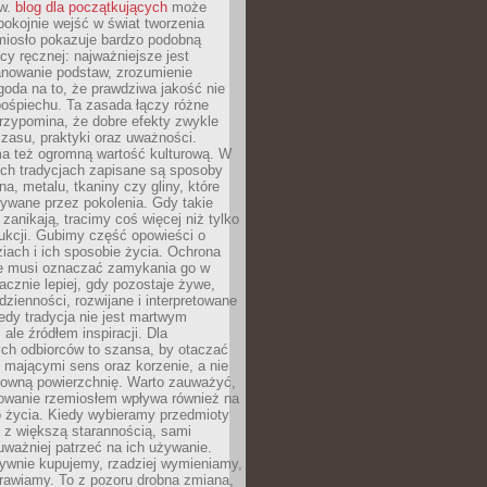
ów.
blog dla początkujących
może
pokojnie wejść w świat tworzenia
emiosło pokazuje bardzo podobną
cy ręcznej: najważniejsze jest
anowanie podstaw, zrozumienie
zgoda na to, że prawdziwa jakość nie
pośpiechu. Ta zasada łączy różne
przypomina, że dobre efekty zwykle
czasu, praktyki oraz uważności.
a też ogromną wartość kulturową. W
ych tradycjach zapisane są sposoby
na, metalu, tkaniny czy gliny, które
ywane przez pokolenia. Gdy takie
 zanikają, tracimy coś więcej niż tylko
ukcji. Gubimy część opowieści o
ziach i ich sposobie życia. Ochrona
ie musi oznaczać zamykania go w
cznie lepiej, gdy pozostaje żywe,
zienności, rozwijane i interpretowane
dy tradycja nie jest martwym
ale źródłem inspiracji. Dla
ch odbiorców to szansa, by otaczać
 mającymi sens oraz korzenie, a nie
ktowną powierzchnię. Warto zauważyć,
sowanie rzemiosłem wpływa również na
 życia. Kiedy wybieramy przedmioty
z większą starannością, sami
ważniej patrzeć na ich używanie.
sywnie kupujemy, rzadziej wymieniamy,
rawiamy. To z pozoru drobna zmiana,