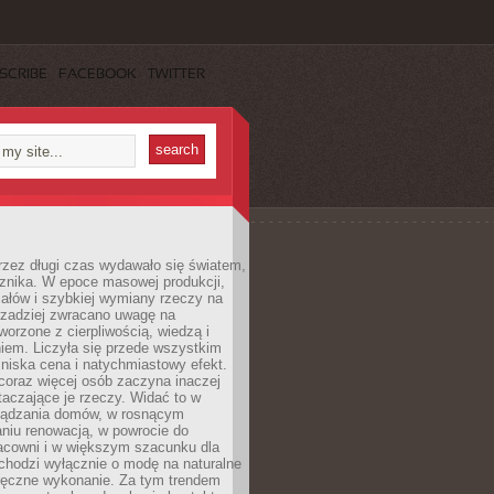
SCRIBE
FACEBOOK
TWITTER
rzez długi czas wydawało się światem,
 znika. W epoce masowej produkcji,
iałów i szybkiej wymiany rzeczy na
rzadziej zwracano uwagę na
worzone z cierpliwością, wiedzą i
iem. Liczyła się przede wszystkim
niska cena i natychmiastowy efekt.
coraz więcej osób zaczyna inaczej
taczające je rzeczy. Widać to w
ządzania domów, w rosnącym
niu renowacją, w powrocie do
racowni i w większym szacunku dla
 chodzi wyłącznie o modę na naturalne
ręczne wykonanie. Za tym trendem