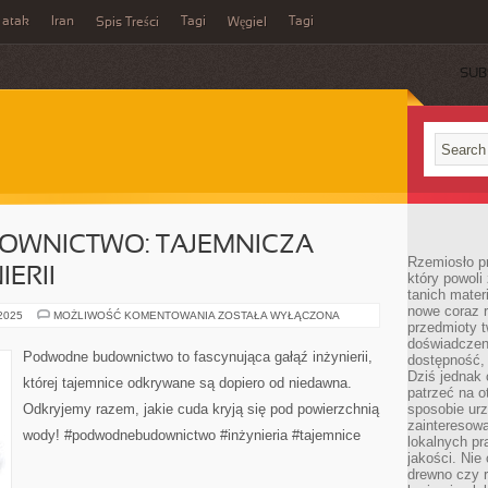
 atak
Iran
Tagi
Tagi
Spis Treści
Węgiel
SUB
WNICTWO: TAJEMNICZA
Rzemiosło p
IERII
który powoli
tanich mater
nowe coraz 
PODWODNE
 2025
MOŻLIWOŚĆ KOMENTOWANIA
ZOSTAŁA WYŁĄCZONA
przedmioty t
BUDOWNICTWO:
TAJEMNICZA
doświadczen
DZIEDZINA
Podwodne budownictwo to fascynująca gałąź inżynierii,
dostępność, 
INŻYNIERII
Dziś jednak 
której tajemnice odkrywane są dopiero od niedawna.
patrzeć na o
Odkryjemy razem, jakie cuda kryją się pod powierzchnią
sposobie ur
zainteresowa
wody! #podwodnebudownictwo #inżynieria #tajemnice
lokalnych p
jakości. Nie
drewno czy 