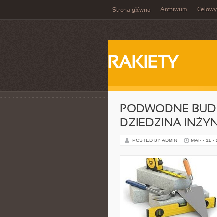
Archiwum
Celowy
Strona główna
RAKIETY
PODWODNE BUDO
DZIEDZINA INŻYN
POSTED BY ADMIN
MAR - 11 -