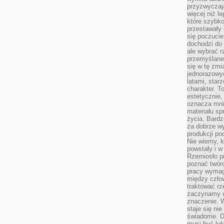
przyzwyczaja
więcej niż l
które szybko 
przestawały 
się poczucie
dochodzi do 
ale wybrać r
przemyślane 
się w tę zmi
jednorazowyc
latami, star
charakter. To
estetycznie,
oznacza mni
materiału sp
życia. Bardz
za dobrze 
produkcji po
Nie wiemy, k
powstały i w
Rzemiosło p
poznać twórc
pracy wymaga
między czło
traktować rz
zaczynamy d
znaczenie. 
staje się nie
świadome. D
musi być luk