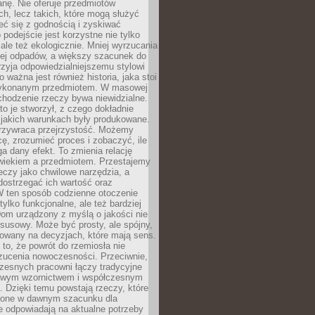
anę. Nie oferuje przedmiotów
h, lecz takich, które mogą służyć
zeć się z godnością i zyskiwać
 podejście jest korzystne nie tylko
 ale też ekologicznie. Mniej wyrzucania
ej odpadów, a większy szacunek do
rzyja odpowiedzialniejszemu stylowi
o ważna jest również historia, jaka stoi
wykonanym przedmiotem. W masowej
chodzenie rzeczy bywa niewidzialne.
to je stworzył, z czego dokładnie
 jakich warunkach były produkowane.
rzywraca przejrzystość. Możemy
ę, zrozumieć proces i zobaczyć, ile
 dany efekt. To zmienia relację
wiekiem a przedmiotem. Przestajemy
eczy jako chwilowe narzędzia, a
ostrzegać ich wartość oraz
W ten sposób codzienne otoczenie
 tylko funkcjonalne, ale też bardziej
om urządzony z myślą o jakości nie
susowy. Może być prosty, ale spójny,
dowany na decyzjach, które mają sens.
 to, że powrót do rzemiosła nie
zucenia nowoczesności. Przeciwnie,
zesnych pracowni łączy tradycyjne
nowym wzornictwem i współczesnym
. Dzięki temu powstają rzeczy, które
ione w dawnym szacunku dla
le odpowiadają na aktualne potrzeby