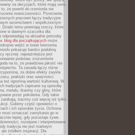
dowany na decyzjach, które mają sens.
 to, że powrót do rzemiosła nie
zucenia nowoczesności. Przeciwnie,
zesnych pracowni łączy tradycyjne
nowym wzornictwem i współczesnym
. Dzięki temu powstają rzeczy, które
ione w dawnym szacunku dla
le odpowiadają na aktualne potrzeby
ów.
blog dla początkujących
może
pokojnie wejść w świat tworzenia
emiosło pokazuje bardzo podobną
cy ręcznej: najważniejsze jest
anowanie podstaw, zrozumienie
zgoda na to, że prawdziwa jakość nie
pośpiechu. Ta zasada łączy różne
przypomina, że dobre efekty zwykle
czasu, praktyki oraz uważności.
a też ogromną wartość kulturową. W
ych tradycjach zapisane są sposoby
na, metalu, tkaniny czy gliny, które
ywane przez pokolenia. Gdy takie
 zanikają, tracimy coś więcej niż tylko
ukcji. Gubimy część opowieści o
ziach i ich sposobie życia. Ochrona
ie musi oznaczać zamykania go w
cznie lepiej, gdy pozostaje żywe,
zienności, rozwijane i interpretowane
dy tradycja nie jest martwym
ale źródłem inspiracji. Dla