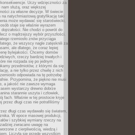
 konsekwencje. Uczy wdzięczności za
e nam służą, oraz większej
ności za własne decyzje. W świecie
na natychmiastową gratyfikację taki
enia może wydawać się staroświecki,
u osób staje się właśnie wyrazem
dojrzałości. Nie chodzi o powrót do
 lecz o mądrzejszy wybór przyszłości.
atego rzemiosło znów przyciąga
latego, że wszyscy nagle zatęsknili za
ami, ale dlatego, że coraz lepiej
enę bylejakości. Chcemy domów
wdziwych, rzeczy bardziej trwałych i
tóre nie rozpada się po jednym
ukamy przedmiotów, z którymi da się
ację, a nie tylko przez chwilę z nich
Rzemiosło odpowiada na tę potrzebę
afnie. Przypomina, że piękno nie musi
we, a jakość nie zawsze wymaga
zasem wystarczy drewno dobrze
kanina starannie uszyta i człowiek,
ój fach. Właśnie w tej prostocie kryje
rej przez długi czas nie potrafiliśmy
rzez długi czas wydawało się światem,
 znika. W epoce masowej produkcji,
iałów i szybkiej wymiany rzeczy na
rzadziej zwracano uwagę na
worzone z cierpliwością, wiedzą i
iem. Liczyła się przede wszystkim