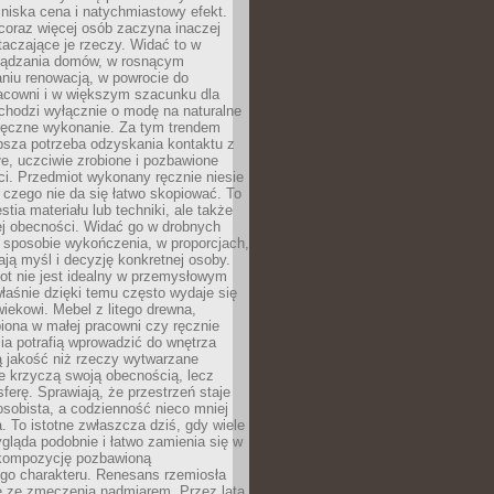
niska cena i natychmiastowy efekt.
coraz więcej osób zaczyna inaczej
taczające je rzeczy. Widać to w
ządzania domów, w rosnącym
niu renowacją, w powrocie do
racowni i w większym szacunku dla
 chodzi wyłącznie o modę na naturalne
ręczne wykonanie. Za tym trendem
ębsza potrzeba odzyskania kontaktu z
łe, uczciwie zrobione i pozbawione
i. Przedmiot wykonany ręcznie niesie
 czego nie da się łatwo skopiować. To
stia materiału lub techniki, ale także
ej obecności. Widać go w drobnych
 sposobie wykończenia, w proporcjach,
ają myśl i decyzję konkretnej osoby.
ot nie jest idealny w przemysłowym
właśnie dzięki temu często wydaje się
wiekowi. Mebel z litego drewna,
iona w małej pracowni czy ręcznie
lia potrafią wprowadzić do wnętrza
ą jakość niż rzeczy wytwarzane
e krzyczą swoją obecnością, lecz
ferę. Sprawiają, że przestrzeń staje
 osobista, a codzienność nieco mniej
 To istotne zwłaszcza dziś, gdy wiele
ląda podobnie i łatwo zamienia się w
kompozycję pozbawioną
ego charakteru. Renesans rzemiosła
e ze zmęczenia nadmiarem. Przez lata