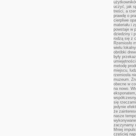
użytkownik
uczyć, jak s
treści, a rz
prawdę o pra
cierpliwe op
materiału i 
powstaje w 
dziedziny i 
rodzą się z 
Rzemiosło m
wielu lokaln
obróbki drew
były przekaz
umiejętności
metodę prod
miejscu, lud
rzemiosła n
muzeum. Zna
obecne w cod
na nowo. Wte
eksponatem, 
współczesny
się rzeczami
jedynie efe
że zaintere
nasze tempo
wykonywane 
zaczynamy u
Mniej impul
częściej nap