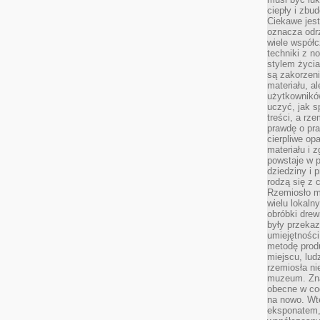
ciepły i zbu
Ciekawe jest
oznacza odr
wiele współc
techniki z 
stylem życia
są zakorzen
materiału, a
użytkownik
uczyć, jak s
treści, a rz
prawdę o pra
cierpliwe op
materiału i 
powstaje w 
dziedziny i 
rodzą się z 
Rzemiosło m
wielu lokaln
obróbki drew
były przekaz
umiejętności
metodę prod
miejscu, lud
rzemiosła n
muzeum. Zna
obecne w cod
na nowo. Wte
eksponatem, 