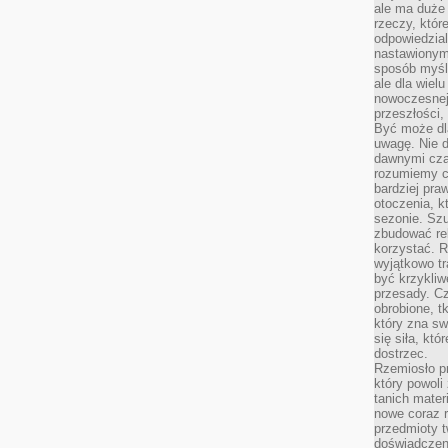
ale ma duże
rzeczy, któr
odpowiedzial
nastawionym 
sposób myśl
ale dla wiel
nowoczesnej 
przeszłości,
Być może dl
uwagę. Nie d
dawnymi czas
rozumiemy c
bardziej pra
otoczenia, k
sezonie. Sz
zbudować rel
korzystać. 
wyjątkowo tr
być krzykli
przesady. C
obrobione, t
który zna sw
się siła, któ
dostrzec.
Rzemiosło p
który powoli
tanich mater
nowe coraz 
przedmioty t
doświadczen