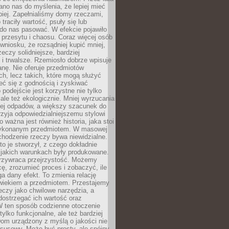
no nas do myślenia, że lepiej mieć
epiej. Zapełnialiśmy domy rzeczami,
traciły wartość, psuły się lub
do nas pasować. W efekcie pojawiło
 przesytu i chaosu. Coraz więcej osób
wniosku, że rozsądniej kupić mniej,
zeczy solidniejsze, bardziej
i trwalsze. Rzemiosło dobrze wpisuje
anę. Nie oferuje przedmiotów
h, lecz takich, które mogą służyć
zeć się z godnością i zyskiwać
 podejście jest korzystne nie tylko
 ale też ekologicznie. Mniej wyrzucania
ej odpadów, a większy szacunek do
rzyja odpowiedzialniejszemu stylowi
o ważna jest również historia, jaka stoi
wykonanym przedmiotem. W masowej
chodzenie rzeczy bywa niewidzialne.
to je stworzył, z czego dokładnie
 jakich warunkach były produkowane.
rzywraca przejrzystość. Możemy
ę, zrozumieć proces i zobaczyć, ile
 dany efekt. To zmienia relację
wiekiem a przedmiotem. Przestajemy
eczy jako chwilowe narzędzia, a
ostrzegać ich wartość oraz
W ten sposób codzienne otoczenie
 tylko funkcjonalne, ale też bardziej
om urządzony z myślą o jakości nie
susowy. Może być prosty, ale spójny,