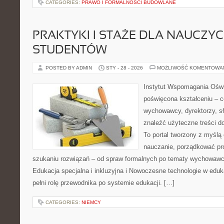
CATEGORIES:
PRAWO I FORMALNOŚCI BUDOWLANE
PRAKTYKI I STAŻE DLA NAUCZYCIE
STUDENTÓW
POSTED BY ADMIN
STY - 28 - 2026
MOŻLIWOŚĆ KOMENTOWA
Instytut Wspomagania Oświ
poświęcona kształceniu – 
wychowawcy, dyrektorzy, s
znaleźć użyteczne treści d
To portal tworzony z myślą 
nauczanie, porządkować p
szukaniu rozwiązań – od spraw formalnych po tematy wychowawcz
Edukacja specjalna i inkluzyjna i Nowoczesne technologie w eduka
pełni rolę przewodnika po systemie edukacji. […]
CATEGORIES:
NIEMCY