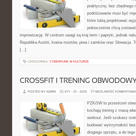
praktyczny, bez zbędnego n
podróżowanie musi być męc
które lubią projektować wyj
jednocześnie chcą zostawić
improwizację. W centrum uwagi są kraj term i papryki, jednak natur
Republika Austrii, kraina mostów, piwa i zamków oraz Słowacja. To
[…]
CATEGORIES:
CYBERPUNK W KULTURZE
CROSSFIT I TRENING OBWODOW
POSTED BY ADMIN
STY - 25 - 2026
MOŻLIWOŚĆ KOMENTOWA
PZKiSW to przestrzeń stwor
kochają trening z masą włas
workout. Jeśli szukasz rzet
budować wytrzymałość bez 
drogiego sprzętu, a do teg