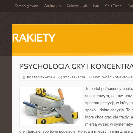
Archiwum
Celowy atak
Iran
Ta
Strona główna
Spis Treści
RAKIETY
PSYCHOLOGIA GRY I KONCENTR
POSTED BY ADMIN
STY - 29 - 2026
MOŻLIWOŚĆ KOMENTOWA
To portal poświęcony poolo
snookerowym, dartowi oraz
sportom precyzji, w których
spokój i dobra decyzja. To 
które chcą grać dla frajdy, a
mierzą wyżej: w systematy
grę i bardziej sportowe podejście. Polecam między innymi Znani z