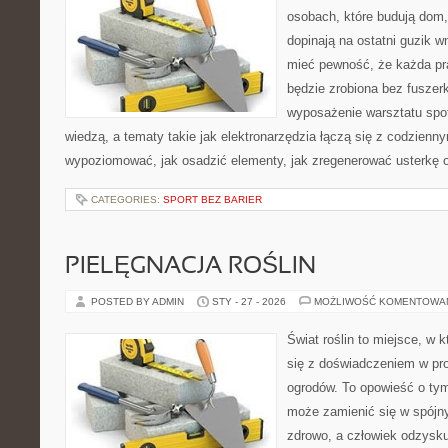
osobach, które budują dom,
dopinają na ostatni guzik w
mieć pewność, że każda pr
będzie zrobiona bez fuszerk
wyposażenie warsztatu spot
wiedzą, a tematy takie jak elektronarzędzia łączą się z codzienn
wypoziomować, jak osadzić elementy, jak zregenerować usterkę o
CATEGORIES:
SPORT BEZ BARIER
PIELĘGNACJA ROŚLIN
POSTED BY ADMIN
STY - 27 - 2026
MOŻLIWOŚĆ KOMENTOWA
Świat roślin to miejsce, w k
się z doświadczeniem w proj
ogrodów. To opowieść o ty
może zamienić się w spójny
zdrowo, a człowiek odzysku