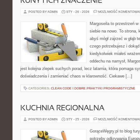
RUNY I ICH ZNACZENIE
POSTED BY ADMIN
STY - 26 - 2026
MOŻLIWOŚĆ KOMENTOWA
Margoseila to przestrzeń w
siebie na nowo. To strona, 
abyś mógł zajrzeć w głąb te
czego potrzebujesz i dokąd 
kiedykolwiek miałeś wrażeni
oddechu na namysł, Margosei
jest kolejna zlepek suchych porad, lecz latarnia, która pomaga 
doświadczenia i zamieniać chaos w klarowność. Ciekawe […]
CATEGORIES:
CLEAN CODE I DOBRE PRAKTYKI PROGRAMISTYCZNE
KUCHNIA REGIONALNA
POSTED BY ADMIN
STY - 25 - 2026
MOŻLIWOŚĆ KOMENTOWA
GorąceWęgry.pl to blog tury
potrzeby odkrywania Europ