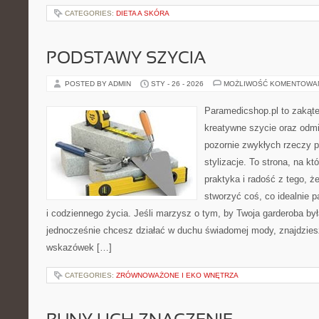
CATEGORIES:
DIETA A SKÓRA
PODSTAWY SZYCIA
POSTED BY ADMIN
STY - 26 - 2026
MOŻLIWOŚĆ KOMENTOWA
Paramedicshop.pl to zakąte
kreatywne szycie oraz odmi
pozornie zwykłych rzeczy 
stylizacje. To strona, na kt
praktyka i radość z tego, 
stworzyć coś, co idealnie p
i codziennego życia. Jeśli marzysz o tym, by Twoja garderoba by
jednocześnie chcesz działać w duchu świadomej mody, znajdziesz
wskazówek […]
CATEGORIES:
ZRÓWNOWAŻONE I EKO WNĘTRZA