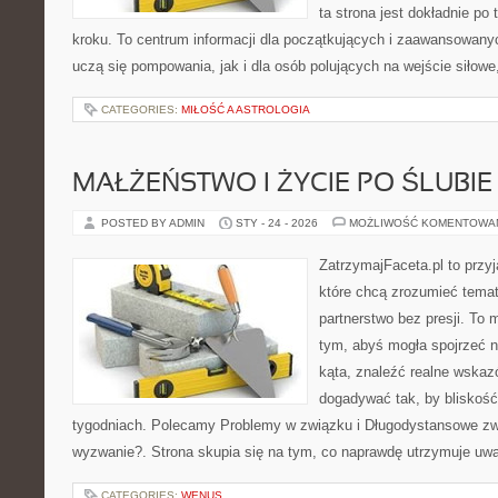
ta strona jest dokładnie po 
kroku. To centrum informacji dla początkujących i zaawansowanych
uczą się pompowania, jak i dla osób polujących na wejście siłowe
CATEGORIES:
MIŁOŚĆ A ASTROLOGIA
MAŁŻEŃSTWO I ŻYCIE PO ŚLUBIE
POSTED BY ADMIN
STY - 24 - 2026
MOŻLIWOŚĆ KOMENTOWA
ZatrzymajFaceta.pl to przyj
które chcą zrozumieć temat
partnerstwo bez presji. To 
tym, abyś mogła spojrzeć 
kąta, znaleźć realne wskaz
dogadywać tak, by bliskość 
tygodniach. Polecamy Problemy w związku i Długodystansowe zw
wyzwanie?. Strona skupia się na tym, co naprawdę utrzymuje uwag
CATEGORIES:
WENUS