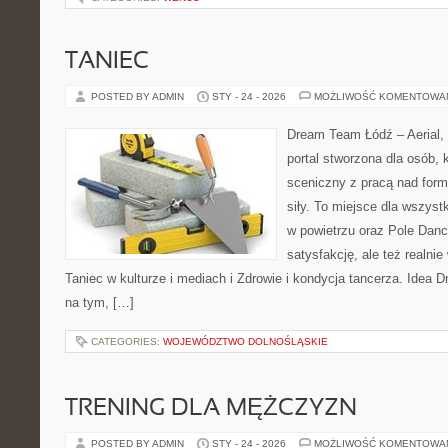
TANIEC
POSTED BY ADMIN
STY - 24 - 2026
MOŻLIWOŚĆ KOMENTOWA
Dream Team Łódź – Aerial, 
portal stworzona dla osób, 
sceniczny z pracą nad formą
siły. To miejsce dla wszystk
w powietrzu oraz Pole Dance
satysfakcję, ale też realni
Taniec w kulturze i mediach i Zdrowie i kondycja tancerza. Idea 
na tym, […]
CATEGORIES:
WOJEWÓDZTWO DOLNOŚLĄSKIE
TRENING DLA MĘŻCZYZN
POSTED BY ADMIN
STY - 24 - 2026
MOŻLIWOŚĆ KOMENTOWA