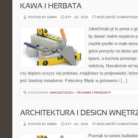
KAWA I HERBATA
POSTED BY ADMIN
STY - 28 - 2026
MOŻLIWOŚĆ KOMENTOWA
JakieSmaki.pl to portal o g
by dawać realne wsparcie p
zwykłe posiłki w małe domo
gdzie pomysły na dania spo
tipami, a kuchnia przestaje
radością. Niezależnie od te
czy dopiero uczysz się podstaw, znajdziesz tu podpowiedzi, któr
jeść bardziej świadomie. Polecamy Błędy w gotowaniu i […]
CATEGORIES:
MAKIJAŻ OCZU – TECHNIKI I PRODUKTY
ARCHITEKTURA I DESIGN WNĘTR
POSTED BY ADMIN
STY - 28 - 2026
MOŻLIWOŚĆ KOMENTOWA
Pusmak to serwis budowlany