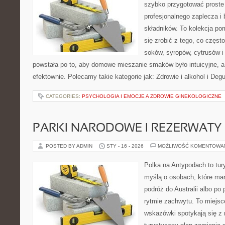
szybko przygotować proste
profesjonalnego zaplecza i
składników. To kolekcja pom
się zrobić z tego, co częst
soków, syropów, cytrusów i
powstała po to, aby domowe mieszanie smaków było intuicyjne, a
efektownie. Polecamy takie kategorie jak: Zdrowie i alkohol i Deg
CATEGORIES:
PSYCHOLOGIA I EMOCJE A ZDROWIE GINEKOLOGICZNE
PARKI NARODOWE I REZERWATY
POSTED BY ADMIN
STY - 16 - 2026
MOŻLIWOŚĆ KOMENTOWA
Polka na Antypodach to tur
myślą o osobach, które mar
podróż do Australii albo po
rytmie zachwytu. To miejsc
wskazówki spotykają się z r