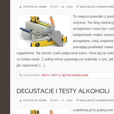
POSTED BY ADMIN
STY - 18 - 2026
MOŻLIWOŚĆ KOMENTOWA
To miejsce powstało z pros
sztywna. Ten blog edukacy
umiejętności może być codzi
kiedykolwiek miałeś wrażen
przegadane, tutaj znajdzies
pomagają poukładać nawet n
zagadnienia. Na stronie czeka połączenie treści, które łączą co
ze świata nauki. Z jednej strony pojawiają się materiały o tym, j
jak zapanować […]
CATEGORIES:
FAKTY I MITY O JĘZYKU ANGIELSKIM
DEGUSTACJE I TESTY ALKOHOLI
POSTED BY ADMIN
STY - 17 - 2026
MOŻLIWOŚĆ KOMENTOWA
zrobdrinka.pl to praktyczne