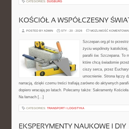
CATEGORIES:
DUISBURG
KOŚCIÓŁ A WSPÓŁCZESNY ŚWIA
POSTED BY ADMIN
STY - 20 - 2026
MOŻLIWOŚĆ KOMENTOWA
Szczepan.org.pl to przestr
życiu wspólnoty katolickiej
parafii św. Szczepana. To m
które chcą świadomie prze
ciszy serca, przez Euchary
umocnienie. Strona łączy d
narracją, dzięki czemu treści trafiają zarówno do aktywnych parafia
dopiero wracają po latach. Polecamy także: Sakramenty Kościoła i 
Na łamach […]
CATEGORIES:
TRANSPORT I LOGISTYKA
EKSPERYMENTY NAUKOWE I DIY