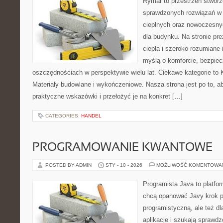
Rymar to przestrzeń stworz
sprawdzonych rozwiązań w
cieplnych oraz nowoczesny
dla budynku. Na stronie pr
ciepła i szeroko rozumiane 
myślą o komforcie, bezpiec
oszczędnościach w perspektywie wielu lat. Ciekawe kategorie to K
Materiały budowlane i wykończeniowe. Nasza strona jest po to, 
praktyczne wskazówki i przełożyć je na konkret […]
CATEGORIES:
HANDEL
PROGRAMOWANIE KWANTOWE
POSTED BY ADMIN
STY - 10 - 2026
MOŻLIWOŚĆ KOMENTOWA
Programista Java to platfo
chcą opanować Javy krok po
programistyczną, ale też dl
aplikacje i szukają spraw