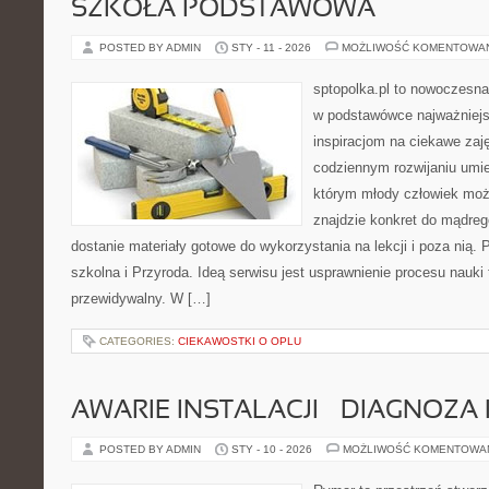
SZKOŁA PODSTAWOWA
POSTED BY ADMIN
STY - 11 - 2026
MOŻLIWOŚĆ KOMENTOWA
sptopolka.pl to nowoczesna
w podstawówce najważniejsz
inspiracjom na ciekawe zaj
codziennym rozwijaniu umie
którym młody człowiek moż
znajdzie konkret do mądre
dostanie materiały gotowe do wykorzystania na lekcji i poza nią.
szkolna i Przyroda. Ideą serwisu jest usprawnienie procesu nauki 
przewidywalny. W […]
CATEGORIES:
CIEKAWOSTKI O OPLU
AWARIE INSTALACJI – DIAGNOZA
POSTED BY ADMIN
STY - 10 - 2026
MOŻLIWOŚĆ KOMENTOWA