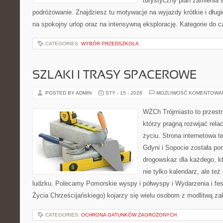
turystyczny plan zamienia
podróżowanie. Znajdziesz tu motywacje na wyjazdy krótkie i dłu
na spokojny urlop oraz na intensywną eksplorację. Kategorie do c
CATEGORIES:
WYBÓR PRZEDSZKOLA
SZLAKI I TRASY SPACEROWE
POSTED BY ADMIN
STY - 15 - 2026
MOŻLIWOŚĆ KOMENTOWA
WŻCh Trójmiasto to przestrz
którzy pragną rozwijać rel
życiu. Strona internetowa 
Gdyni i Sopocie została po
drogowskaz dla każdego, k
nie tylko kalendarz, ale też
ludzku. Polecamy Pomorskie wyspy i półwyspy i Wydarzenia i fe
Życia Chrześcijańskiego) kojarzy się wielu osobom z modlitwą z
CATEGORIES:
OCHRONA GATUNKÓW ZAGROŻONYCH