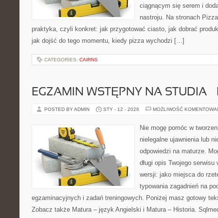
ciągnącym się serem i do
nastroju. Na stronach Pizza
praktyka, czyli konkret: jak przygotować ciasto, jak dobrać produk
jak dojść do tego momentu, kiedy pizza wychodzi […]
CATEGORIES:
CAIRNS
EGZAMIN WSTĘPNY NA STUDIA –
POSTED BY ADMIN
STY - 12 - 2026
MOŻLIWOŚĆ KOMENTOWA
Nie mogę pomóc w tworzeniu
nielegalne ujawnienia lub 
odpowiedzi na maturze. Mo
długi opis Twojego serwisu 
wersji: jako miejsca do rze
typowania zagadnień na p
egzaminacyjnych i zadań treningowych. Poniżej masz gotowy teks
Zobacz także Matura – język Angielski i Matura – Historia. Sqlm