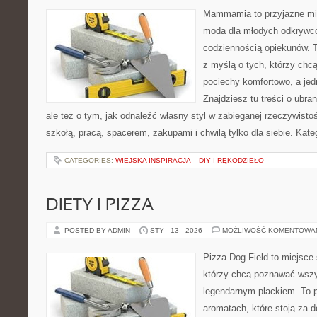
Mammamia to przyjazne mie
moda dla młodych odkrywcó
codziennością opiekunów. T
z myślą o tych, którzy chcą
pociechy komfortowo, a jed
Znajdziesz tu treści o ubra
ale też o tym, jak odnaleźć własny styl w zabieganej rzeczywist
szkołą, pracą, spacerem, zakupami i chwilą tylko dla siebie. Kat
CATEGORIES:
WIEJSKA INSPIRACJA – DIY I RĘKODZIEŁO
DIETY I PIZZA
POSTED BY ADMIN
STY - 13 - 2026
MOŻLIWOŚĆ KOMENTOWA
Pizza Dog Field to miejsce 
którzy chcą poznawać wszy
legendarnym plackiem. To po
aromatach, które stoją za 