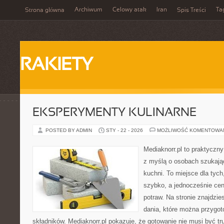
Archiwum
Celowy atak
Iran
Ta
Strona główna
Spis Treści
RAKIETY
EKSPERYMENTY KULINARNE
POSTED BY ADMIN
STY - 22 - 2026
MOŻLIWOŚĆ KOMENTOWA
Mediaknorr.pl to praktyczny
z myślą o osobach szukają
kuchni. To miejsce dla tyc
szybko, a jednocześnie ce
potraw. Na stronie znajdzie
dania, które można przygo
składników. Mediaknorr.pl pokazuje, że gotowanie nie musi być tr