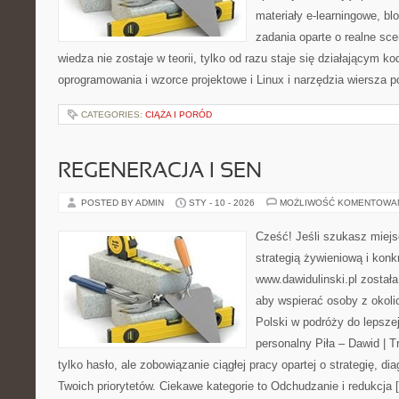
materiały e-learningowe, bl
zadania oparte o realne sce
wiedza nie zostaje w teorii, tylko od razu staje się działającym 
oprogramowania i wzorce projektowe i Linux i narzędzia wiersza 
CATEGORIES:
CIĄŻA I PORÓD
REGENERACJA I SEN
POSTED BY ADMIN
STY - 10 - 2026
MOŻLIWOŚĆ KOMENTOWA
Cześć! Jeśli szukasz miejs
strategią żywieniową i kon
www.dawidulinski.pl została
aby wspierać osoby z okolic
Polski w podróży do lepszej
personalny Piła – Dawid | Tre
tylko hasło, ale zobowiązanie ciągłej pracy opartej o strategię, di
Twoich priorytetów. Ciekawe kategorie to Odchudzanie i redukcja 