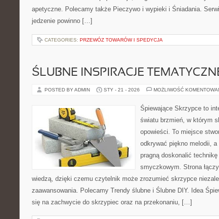
apetyczne. Polecamy także Pieczywo i wypieki i Śniadania. Serwis
jedzenie powinno […]
CATEGORIES:
PRZEWÓZ TOWARÓW I SPEDYCJA
ŚLUBNE INSPIRACJE TEMATYCZN
POSTED BY ADMIN
STY - 21 - 2026
MOŻLIWOŚĆ KOMENTOWA
Śpiewające Skrzypce to int
światu brzmień, w którym s
opowieści. To miejsce stwo
odkrywać piękno melodii, a 
pragną doskonalić technikę
smyczkowym. Strona łączy 
wiedzą, dzięki czemu czytelnik może zrozumieć skrzypce niezal
zaawansowania. Polecamy Trendy ślubne i Ślubne DIY. Idea Śpie
się na zachwycie do skrzypiec oraz na przekonaniu, […]