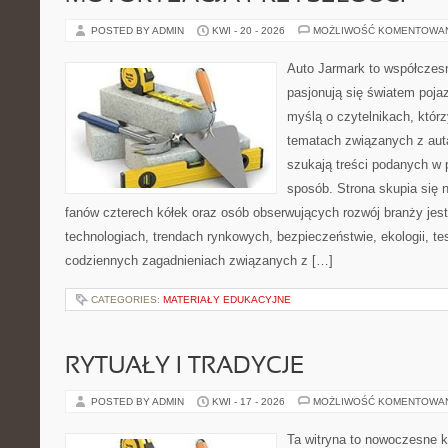
POSTED BY ADMIN
KWI - 20 - 2026
MOŻLIWOŚĆ KOMENTOWA
Auto Jarmark to współczesn
pasjonują się światem poja
myślą o czytelnikach, któr
tematach związanych z aut
szukają treści podanych w 
sposób. Strona skupia się 
fanów czterech kółek oraz osób obserwujących rozwój branży jes
technologiach, trendach rynkowych, bezpieczeństwie, ekologii, t
codziennych zagadnieniach związanych z […]
CATEGORIES:
MATERIAŁY EDUKACYJNE
RYTUAŁY I TRADYCJE
POSTED BY ADMIN
KWI - 17 - 2026
MOŻLIWOŚĆ KOMENTOWA
Ta witryna to nowoczesne k