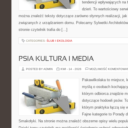
tendencji wpływających na 
dzień. To wartościowy serw
można znaleźć teksty dotyczące zarówno słynnych realizacji, ja
związanych z urządzaniem domu. Polecamy Sylwetki Architektów i
stronie czytelnik trafia do […]
CATEGORIES:
ŚLUB I EKOLOGIA
PSIA KULTURA I MEDIA
POSTED BY ADMIN
KWI - 14 - 2026
MOŻLIWOŚĆ KOMENTOWA
Pakawilkolaka to miejsce, k
myślą o osobach kochający
którym odbiorca znajdzie m
dotyczące hodowli psów. To 
którym praktyka łączą się 
Fajne kategorie to Porady d
Smakołyki. Na stronie można znaleźć obszerne opisy wielu popula
Dzięki temu czytelnik ma możliwość świadomie wybrać odpowiedn