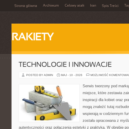
Archiwum
Celowy atak
Iran
Ta
Strona główna
Spis Treści
RAKIETY
TECHNOLOGIE I INNOWACJE
POSTED BY ADMIN
MAJ - 10 - 2026
MOŻLIWOŚĆ KOMENTOWA
Serwis tworzony pod marką
miejsce, które zestawia zai
inspiracji dla kobiet oraz p
mogą znaleźć tutaj rozbudo
wspierają w codziennym fu
została opracowana z myślą
autentyczności oraz połączenia estetyki z praktyką. W obrębie p