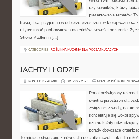
wyrazistym, dlatego stron
użytkowników, którzy lubią
prezentowania tematów. To 
treści, lecz przyjemna w odbiorze przestrzeń, w której ważne są z
użyteczność publikowanych materiałów. Nowości na stronie: Życie
Strona Madlennn […]
CATEGORIES:
ROŚLINNA KUCHNIA DLA POCZĄTKUJĄCYCH
JACHTY I ŁODZIE
POSTED BY ADMIN
KWI - 29 - 2026
MOŻLIWOŚĆ KOMENTOWA
Portal poświęcony rekreacj
świetna przestrzeń dla osób
związanej z wodą, naturą o
koncentruje się wokół spły
czemu każdy odwiedzający
porady dotyczące organizac
To miejsce stworzone zarówno dla początkujących, jak i dla mił