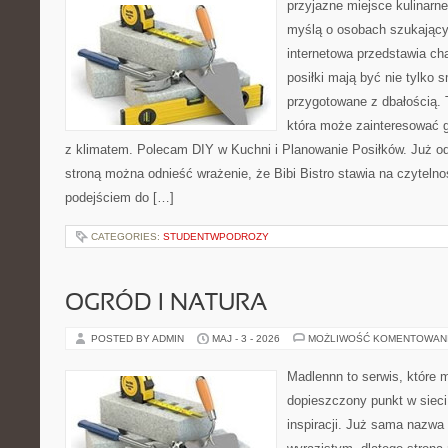
przyjazne miejsce kulinarne
myślą o osobach szukający
internetowa przedstawia cha
posiłki mają być nie tylko 
przygotowane z dbałością. 
która może zainteresować g
z klimatem. Polecam DIY w Kuchni i Planowanie Posiłków. Już o
stroną można odnieść wrażenie, że Bibi Bistro stawia na czyteln
podejściem do […]
CATEGORIES:
STUDENTWPODROZY
OGRÓD I NATURA
POSTED BY ADMIN
MAJ - 3 - 2026
MOŻLIWOŚĆ KOMENTOWAN
Madlennn to serwis, które 
dopieszczony punkt w sieci
inspiracji. Już sama nazwa