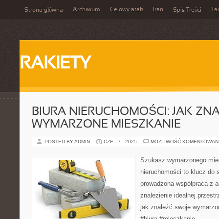
Archiwum
Celowy atak
Iran
Ta
Strona główna
Spis Treści
RAKIETY
BIURA NIERUCHOMOŚCI: JAK ZN
WYMARZONE MIESZKANIE
POSTED BY ADMIN
CZE - 7 - 2025
MOŻLIWOŚĆ KOMENTOWAN
Szukasz wymarzonego mies
nieruchomości to klucz do
prowadzona współpraca z 
znalezienie idealnej przestr
jak znaleźć swoje wymarzo
#biura #mieszkanie