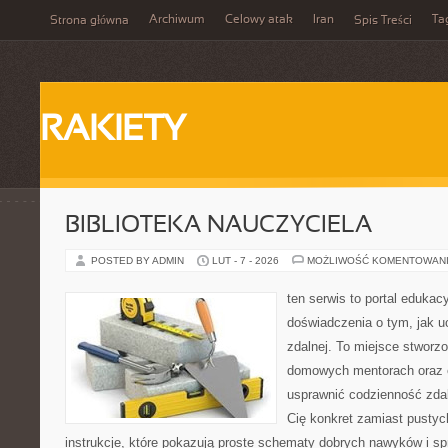
Archiwum
Celowy atak
Iran
Ta
Strona główna
Spis Treści
RAKIETY
BIBLIOTEKA NAUCZYCIELA
POSTED BY ADMIN
LUT - 7 - 2026
MOŻLIWOŚĆ KOMENTOWAN
ten serwis to portal edukac
doświadczenia o tym, jak u
zdalnej. To miejsce stworz
domowych mentorach oraz e
usprawnić codzienność zdaln
Cię konkret zamiast pustych
instrukcje, które pokazują proste schematy dobrych nawyków i s