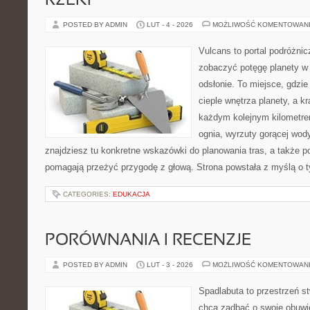
RZEKI
POSTED BY ADMIN
LUT - 4 - 2026
MOŻLIWOŚĆ KOMENTOWAN
Vulcans to portal podróżnic
zobaczyć potęgę planety w j
odsłonie. To miejsce, gdzie
cieple wnętrza planety, a kr
każdym kolejnym kilometrem
ognia, wyrzuty gorącej wod
znajdziesz tu konkretne wskazówki do planowania tras, a także p
pomagają przeżyć przygodę z głową. Strona powstała z myślą o t
CATEGORIES:
EDUKACJA
PORÓWNANIA I RECENZJE
POSTED BY ADMIN
LUT - 3 - 2026
MOŻLIWOŚĆ KOMENTOWAN
Spadlabuta to przestrzeń st
chcą zadbać o swoje obuwi