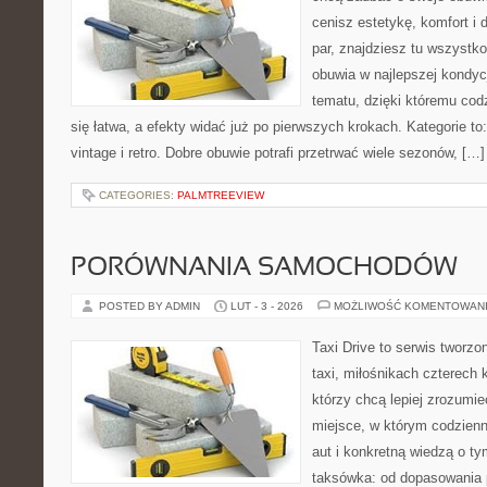
cenisz estetykę, komfort i
par, znajdziesz tu wszystko
obuwia w najlepszej kondycj
tematu, dzięki któremu codz
się łatwa, a efekty widać już po pierwszych krokach. Kategorie to
vintage i retro. Dobre obuwie potrafi przetrwać wiele sezonów, […]
CATEGORIES:
PALMTREEVIEW
PORÓWNANIA SAMOCHODÓW
POSTED BY ADMIN
LUT - 3 - 2026
MOŻLIWOŚĆ KOMENTOWAN
Taxi Drive to serwis tworz
taxi, miłośnikach czterech 
którzy chcą lepiej zrozumie
miejsce, w którym codzienn
aut i konkretną wiedzą o t
taksówka: od dopasowania p