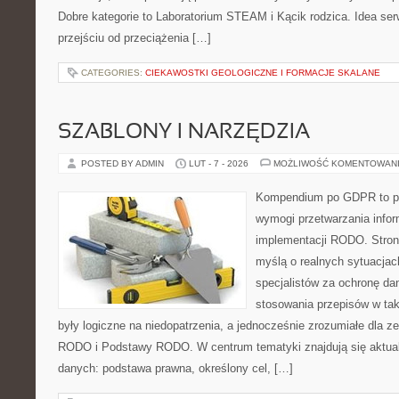
Dobre kategorie to Laboratorium STEAM i Kącik rodzica. Idea ser
przejściu od przeciążenia […]
CATEGORIES:
CIEKAWOSTKI GEOLOGICZNE I FORMACJE SKALANE
SZABLONY I NARZĘDZIA
POSTED BY ADMIN
LUT - 7 - 2026
MOŻLIWOŚĆ KOMENTOWAN
Kompendium po GDPR to pla
wymogi przetwarzania info
implementacji RODO. Stron
myślą o realnych sytuacjac
specjalistów za ochronę dan
stosowania przepisów w tak
były logiczne na niedopatrzenia, a jednocześnie zrozumiałe dla
RODO i Podstawy RODO. W centrum tematyki znajdują się aktual
danych: podstawa prawna, określony cel, […]