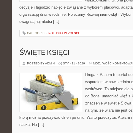
wskazówkami. Strona powst
decyzje i łagodzić napięcie związane z wyborem placówki, adapta
organizacją dnia w rodzinie. Polecamy Rozwój niemowląt i Wybór
uwagi są najmłodsi […]
CATEGORIES:
POLITYKA W POLSCE
ŚWIĘTE KSIĘGI
POSTED BY ADMIN
STY - 31 - 2026
MOŻLIWOŚĆ KOMENTOWA
Droga z Panem to portal d
wsparciem w powszednim r
wędrówce. To miejsce dla os
do Boga, umacniać więź z 
znaczenie w świetle Słowa 
na tym, że wiara nie jest o
którą można przeżywać dzień po dniu. Warto przeczytać Ateizm i
nauka. Na […]