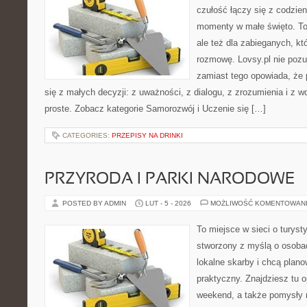
czułość łączy się z codzien
momenty w małe święto. To
ale też dla zabieganych, k
rozmowę. Lovsy.pl nie pozu
zamiast tego opowiada, że
się z małych decyzji: z uważności, z dialogu, z zrozumienia i z 
proste. Zobacz kategorie Samorozwój i Uczenie się […]
CATEGORIES:
PRZEPISY NA DRINKI
PRZYRODA I PARKI NARODOWE
POSTED BY ADMIN
LUT - 5 - 2026
MOŻLIWOŚĆ KOMENTOWAN
To miejsce w sieci o turyst
stworzony z myślą o osobac
lokalne skarby i chcą plan
praktyczny. Znajdziesz tu op
weekend, a także pomysły 