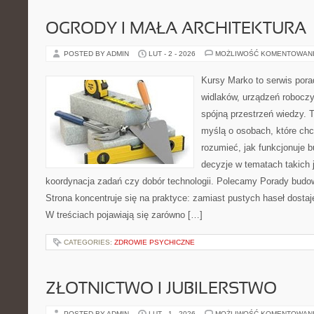
OGRODY I MAŁA ARCHITEKTURA
POSTED BY ADMIN
LUT - 2 - 2026
MOŻLIWOŚĆ KOMENTOWAN
Kursy Marko to serwis pora
widlaków, urządzeń robocz
spójną przestrzeń wiedzy. 
myślą o osobach, które chc
rozumieć, jak funkcjonuje 
decyzje w tematach takich 
koordynacja zadań czy dobór technologii. Polecamy Porady budow
Strona koncentruje się na praktyce: zamiast pustych haseł dosta
W treściach pojawiają się zarówno […]
CATEGORIES:
ZDROWIE PSYCHICZNE
ZŁOTNICTWO I JUBILERSTWO
POSTED BY ADMIN
LUT - 1 - 2026
MOŻLIWOŚĆ KOMENTOWAN