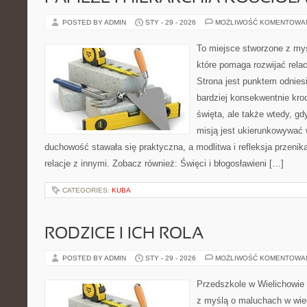
POSTED BY ADMIN
STY - 29 - 2026
MOŻLIWOŚĆ KOMENTOWA
To miejsce stworzone z my
które pomaga rozwijać rela
Strona jest punktem odniesi
bardziej konsekwentnie kroc
święta, ale także wtedy, gd
misją jest ukierunkowywać 
duchowość stawała się praktyczna, a modlitwa i refleksja przenik
relacje z innymi. Zobacz również: Święci i błogosławieni […]
CATEGORIES:
KUBA
RODZICE I ICH ROLA
POSTED BY ADMIN
STY - 29 - 2026
MOŻLIWOŚĆ KOMENTOWA
Przedszkole w Wielichowie 
z myślą o maluchach w wie