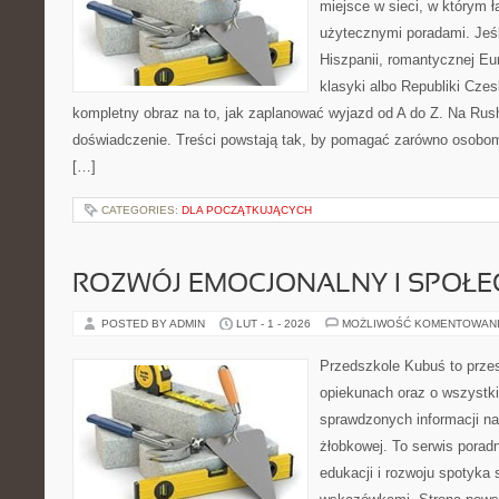
miejsce w sieci, w którym 
użytecznymi poradami. Jeśl
Hiszpanii, romantycznej Eur
klasyki albo Republiki Czes
kompletny obraz na to, jak zaplanować wyjazd od A do Z. Na Rus
doświadczenie. Treści powstają tak, by pomagać zarówno osobom,
[…]
CATEGORIES:
DLA POCZĄTKUJĄCYCH
ROZWÓJ EMOCJONALNY I SPOŁE
POSTED BY ADMIN
LUT - 1 - 2026
MOŻLIWOŚĆ KOMENTOWAN
Przedszkole Kubuś to prze
opiekunach oraz o wszystki
sprawdzonych informacji na 
żłobkowej. To serwis porad
edukacji i rozwoju spotyka 