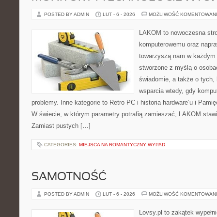
POSTED BY ADMIN
LUT - 6 - 2026
MOŻLIWOŚĆ KOMENTOWAN
LAKOM to nowoczesna stro
komputerowemu oraz napra
towarzyszą nam w każdym t
stworzone z myślą o osobac
świadomie, a także o tych, 
wsparcia wtedy, gdy kompu
problemy. Inne kategorie to Retro PC i historia hardware’u i Pa
W świecie, w którym parametry potrafią zamieszać, LAKOM stawi
Zamiast pustych […]
CATEGORIES:
MIEJSCA NA ROMANTYCZNY WYPAD
SAMOTNOŚĆ
POSTED BY ADMIN
LUT - 6 - 2026
MOŻLIWOŚĆ KOMENTOWAN
Lovsy.pl to zakątek wypełn