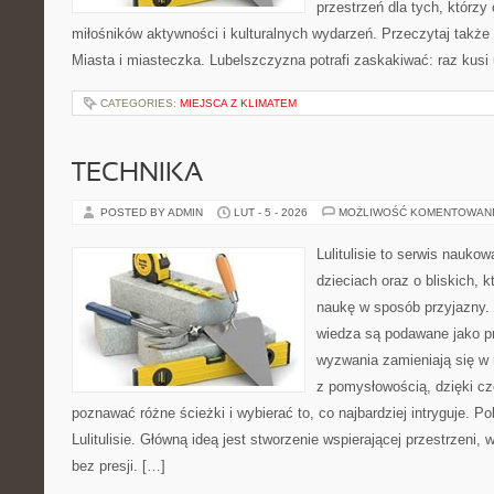
przestrzeń dla tych, którzy 
miłośników aktywności i kulturalnych wydarzeń. Przeczytaj także 
Miasta i miasteczka. Lubelszczyzna potrafi zaskakiwać: raz kusi
CATEGORIES:
MIEJSCA Z KLIMATEM
TECHNIKA
POSTED BY ADMIN
LUT - 5 - 2026
MOŻLIWOŚĆ KOMENTOWAN
Lulitulisie to serwis nauko
dzieciach oraz o bliskich, 
naukę w sposób przyjazny.
wiedza są podawane jako p
wyzwania zamieniają się w 
z pomysłowością, dzięki c
poznawać różne ścieżki i wybierać to, co najbardziej intryguje. P
Lulitulisie. Główną ideą jest stworzenie wspierającej przestrzeni,
bez presji. […]