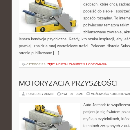
osobach, które chcą zadba
podejść do siebie i spojrze
sposób rozsądny. To intern
poświęcony tematom takim 
zbilansowane żywienie, akt
lepsza kondycja psychiczna. Każdy, kto szuka inspiracji, aby jeść 
pewniej, znajdzie tutaj wartościowe treści. Polecam Historie Sukc
stronie publikowane […]
CATEGORIES:
ZĘBY A DIETA I ZABURZENIA ODŻYWIANIA
MOTORYZACJA PRZYSZŁOŚCI
POSTED BY ADMIN
KWI - 20 - 2026
MOŻLIWOŚĆ KOMENTOWA
Auto Jarmark to współczesn
pasjonują się światem poja
myślą o czytelnikach, któr
tematach związanych z aut