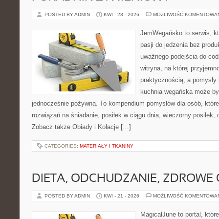
POSTED BY ADMIN
KWI - 23 - 2026
MOŻLIWOŚĆ KOMENTOWA
JemWegańsko to serwis, kt
pasji do jedzenia bez prod
uważnego podejścia do cod
witryna, na której przyjemn
praktycznością, a pomysły 
kuchnia wegańska może być
jednocześnie pożywna. To kompendium pomysłów dla osób, które
rozwiązań na śniadanie, posiłek w ciągu dnia, wieczorny posiłek,
Zobacz także Obiady i Kolacje […]
CATEGORIES:
MATERIAŁY I TKANINY
DIETA, ODCHUDZANIE, ZDROWE
POSTED BY ADMIN
KWI - 21 - 2026
MOŻLIWOŚĆ KOMENTOWA
MagicalJune to portal, któr