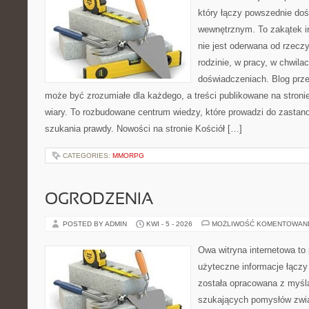
który łączy powszednie do
wewnętrznym. To zakątek in
nie jest oderwana od rzeczy
rodzinie, w pracy, w chwila
doświadczeniach. Blog prze
może być zrozumiałe dla każdego, a treści publikowane na stronie
wiary. To rozbudowane centrum wiedzy, które prowadzi do zastano
szukania prawdy. Nowości na stronie Kościół […]
CATEGORIES:
MMORPG
OGRODZENIA
POSTED BY ADMIN
KWI - 5 - 2026
MOŻLIWOŚĆ KOMENTOWAN
Owa witryna internetowa to
użyteczne informacje łączy
została opracowana z myślą
szukających pomysłów zwi