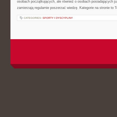
osobach początkujących, ale również o osobach posiadających już
zamierzają regularnie poszerzać wiedzę. Kategorie na stronie to 
CATEGORIES:
SPORTY I DYSCYPLINY