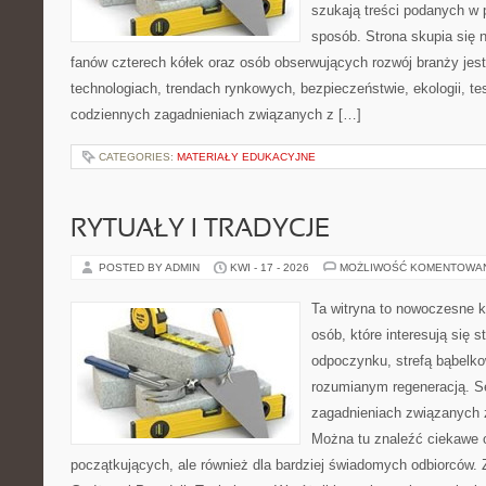
szukają treści podanych w 
sposób. Strona skupia się 
fanów czterech kółek oraz osób obserwujących rozwój branży jes
technologiach, trendach rynkowych, bezpieczeństwie, ekologii, t
codziennych zagadnieniach związanych z […]
CATEGORIES:
MATERIAŁY EDUKACYJNE
RYTUAŁY I TRADYCJE
POSTED BY ADMIN
KWI - 17 - 2026
MOŻLIWOŚĆ KOMENTOWA
Ta witryna to nowoczesne k
osób, które interesują się s
odpoczynku, strefą bąbelko
rozumianym regeneracją. Se
zagadnieniach związanych z
Można tu znaleźć ciekawe 
początkujących, ale również dla bardziej świadomych odbiorców. 