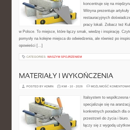
koncentruje się na międzyna
Witryna prezentuje artykuły
restauracyjnych doświadcze
pracy lokali. Zobacz też Ku
w Polsce. To miejsce, które łączy smak, wiedzę i inspirację. Czytel
pomysły na kolejne miejsca do odwiedzenia, ale również po inspira
opowieści […]
CATEGORIES:
WASZYM SPOJRZENIEM
MATERIAŁY I WYKOŃCZENIA
POSTED BY ADMIN
KWI - 10 - 2026
MOŻLIWOŚĆ KOMENTOWA
Italsystem to współczesna w
specjalizuje się na aranżac
konkretnych poradach dla 
przestrzeń do życia i biuro
łączy się z wygodą użytkow