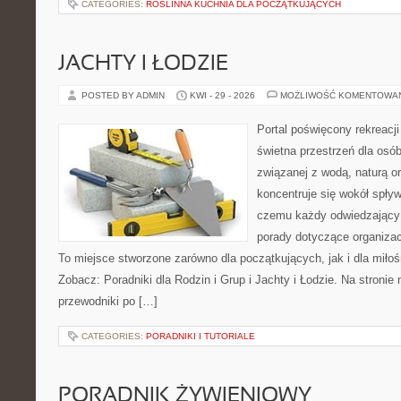
CATEGORIES:
ROŚLINNA KUCHNIA DLA POCZĄTKUJĄCYCH
JACHTY I ŁODZIE
POSTED BY ADMIN
KWI - 29 - 2026
MOŻLIWOŚĆ KOMENTOWA
Portal poświęcony rekreacj
świetna przestrzeń dla osób
związanej z wodą, naturą o
koncentruje się wokół spły
czemu każdy odwiedzający
porady dotyczące organizac
To miejsce stworzone zarówno dla początkujących, jak i dla mił
Zobacz: Poradniki dla Rodzin i Grup i Jachty i Łodzie. Na stron
przewodniki po […]
CATEGORIES:
PORADNIKI I TUTORIALE
PORADNIK ŻYWIENIOWY