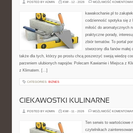
POSTED BY ADMIN
KWI - 12 - 2026
MOŻLIWOŚĆ KOMENTOWA
kawakochanie.pl to zakątek
codzienność spotyka się z 
miłość do aromatycznych n
praktyczne porady, interesu
zbiór tematów. To portal po
stworzony dla fanów małej cz
także dla tych, którzy po prostu chcą poszerzyć swoją wiedzę co
parzeniem ulubionych napojów. Polecam Kawiarnie i Miejsca z Kli
z Klimatem. […]
CATEGORIES:
BIZNES
CIEKAWOSTKI KULINARNE
POSTED BY ADMIN
KWI - 11 - 2026
MOŻLIWOŚĆ KOMENTOWA
Ten serwis to wartościowe 
czytelnikach zainteresowany