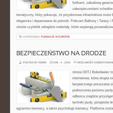
furtkami, zabudową garażo
zabezpieczeniami schodów 
tematyczny, który pokazuje, że przydomowa infrastruktura może b
elegancka i dopasowana do potrzeb. Polecam Balkony i Tarasy i P
stronie czytelnik odnajdzie materiały, które wspierają przeanaliz
CATEGORIES:
FUNDACJE W EUROPIE
BEZPIECZEŃSTWO NA DRODZE
POSTED BY ADMIN
KWI - 4 - 2026
MOŻLIWOŚĆ KOMENTOWAN
strona ODTJ Bolesławiec t
internetowa, która skupia s
bezpiecznego poruszania si
podnoszenia poziomu jazdy
odbiorca znajdzie przystęp
techniki jazdy, przepisów 
egzaminu kierowcy, a także psychologii kierowcy. Platforma zost