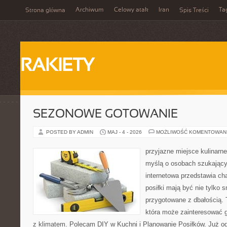
Archiwum
Celowy atak
Iran
Ta
Strona główna
Spis Treści
RAKIETY
SEZONOWE GOTOWANIE
POSTED BY ADMIN
MAJ - 4 - 2026
MOŻLIWOŚĆ KOMENTOWAN
przyjazne miejsce kulinarne
myślą o osobach szukający
internetowa przedstawia cha
posiłki mają być nie tylko 
przygotowane z dbałością. 
która może zainteresować g
z klimatem. Polecam DIY w Kuchni i Planowanie Posiłków. Już o