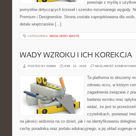
powstaje z myślą o użytkow
pomysłów dotyczących krzeseł i szeroko rozumianego wygody. No
Premium i Designerskie. Strona została zaprojektowana dla osób, 
detale wnętrzarskie […]
CATEGORIES:
MODA ZERO WASTE
WADY WZROKU I ICH KOREKCJA
POSTED BY ADMIN
KWI - 10 - 2026
MOŻLIWOŚĆ KOMENTOWA
Ta platforma to obszerny 
zdrowiu oczu, w którym cen
zagadnienia związane z prac
badania wzroku oraz optyka
widać, że jest to przestrz
czytelnikach, ponieważ treś
na jakości widzenia na co dzień, jak i na identyfikowaniu dolegliw
cechy poradnika oraz portalu edukacyjnego, a jej układ sugeruje r