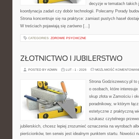
decyzje w tematach takich 
koordynacja zadań czy dobór technologii. Polecamy Porady budow
Strona koncentruje się na praktyce: zamiast pustych haseł dosta
W treściach pojawiają się zarówno […]
CATEGORIES:
ZDROWIE PSYCHICZNE
ZŁOTNICTWO I JUBILERSTWO
POSTED BY ADMIN
LUT - 1 - 2026
MOŻLIWOŚĆ KOMENTOWAN
Strona Godziszewscy.pl to 
o osobach, które interesuje 
skup złota w Zamościu i ok
poradnikowy, w którym łącz
estetyczne z praktyczną w
szukasz czytelnego przewo
jubilerskich, chcesz lepiej zrozumieć oznaczenia na wyrobach al
pierścionków, ten serwis jest idealnym punktem startu. Nowości na