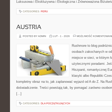
Luksusowa i Ekskluzywna i Ekologiczna i Zrównoważona Biżuteri
CATEGORIES:
PERU
AUSTRIA
POSTED BY ADMIN
LUT - 1 - 2026
MOŻLIWOŚĆ KOMENTOWAN
Rushmore to blog podróżnic
osobach zakochanych w od
miejsce w sieci, w którym 
użytecznymi poradami. Jeśl
Hiszpanii, romantycznej Eur
klasyki albo Republiki Czes
kompletny obraz na to, jak zaplanować wyjazd od A do Z. Na Rus
doświadczenie. Treści powstają tak, by pomagać zarówno osobom,
[…]
CATEGORIES:
DLA POCZĄTKUJĄCYCH