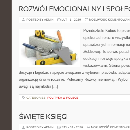
ROZWÓJ EMOCJONALNY I SPOŁE
POSTED BY ADMIN
LUT - 1 - 2026
MOŻLIWOŚĆ KOMENTOWAN
Przedszkole Kubuś to prze
opiekunach oraz o wszystki
sprawdzonych informacji na 
żłobkowej. To serwis porad
edukacji i rozwoju spotyka 
wskazówkami. Strona powst
decyzje i łagodzić napięcie związane z wyborem placówki, adapta
organizacją dnia w rodzinie. Polecamy Rozwój niemowląt i Wybór
uwagi są najmłodsi […]
CATEGORIES:
POLITYKA W POLSCE
ŚWIĘTE KSIĘGI
POSTED BY ADMIN
STY - 31 - 2026
MOŻLIWOŚĆ KOMENTOWA