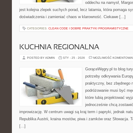
oddechu na namysł, Margosei
jest kolejna zlepek suchych porad, lecz latarnia, która pomaga 
doświadczenia i zamieniać chaos w klarowność. Ciekawe […]
CATEGORIES:
CLEAN CODE I DOBRE PRAKTYKI PROGRAMISTYCZNE
KUCHNIA REGIONALNA
POSTED BY ADMIN
STY - 25 - 2026
MOŻLIWOŚĆ KOMENTOWA
GorąceWęgry.pl to blog tury
potrzeby odkrywania Europ
praktyczny, bez zbędnego n
podróżowanie musi być męc
które lubią projektować wyj
jednocześnie chcą zostawić
improwizację. W centrum uwagi są kraj term i papryki, jednak natur
Republika Austrii, kraina mostów, piwa i zamków oraz Słowacja. To
[…]