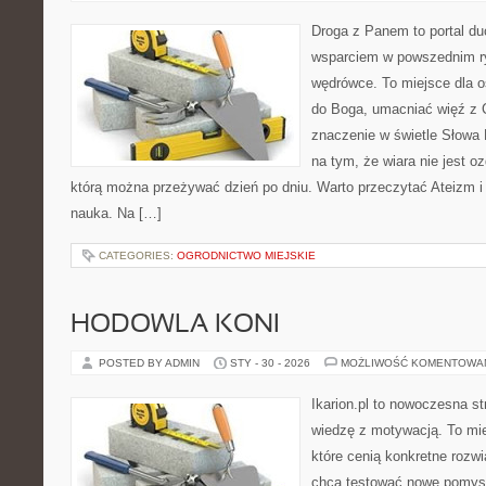
Droga z Panem to portal d
wsparciem w powszednim r
wędrówce. To miejsce dla os
do Boga, umacniać więź z 
znaczenie w świetle Słowa 
na tym, że wiara nie jest o
którą można przeżywać dzień po dniu. Warto przeczytać Ateizm i
nauka. Na […]
CATEGORIES:
OGRODNICTWO MIEJSKIE
HODOWLA KONI
POSTED BY ADMIN
STY - 30 - 2026
MOŻLIWOŚĆ KOMENTOWA
Ikarion.pl to nowoczesna st
wiedzę z motywacją. To mie
które cenią konkretne rozwi
chcą testować nowe pomysł