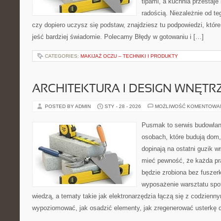
tipami, a kuchnia przestaje
radością. Niezależnie od te
czy dopiero uczysz się podstaw, znajdziesz tu podpowiedzi, któr
jeść bardziej świadomie. Polecamy Błędy w gotowaniu i […]
CATEGORIES:
MAKIJAŻ OCZU – TECHNIKI I PRODUKTY
ARCHITEKTURA I DESIGN WNĘTR
POSTED BY ADMIN
STY - 28 - 2026
MOŻLIWOŚĆ KOMENTOWA
Pusmak to serwis budowlany
osobach, które budują dom,
dopinają na ostatni guzik w
mieć pewność, że każda pr
będzie zrobiona bez fuszerk
wyposażenie warsztatu spot
wiedzą, a tematy takie jak elektronarzędzia łączą się z codzienn
wypoziomować, jak osadzić elementy, jak zregenerować usterkę o