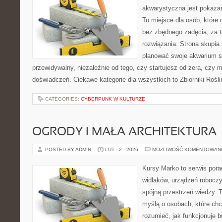
akwarystyczna jest pokazan
To miejsce dla osób, które
bez zbędnego zadęcia, za t
rozwiązania. Strona skupia
planować swoje akwarium 
przewidywalny, niezależnie od tego, czy startujesz od zera, czy 
doświadczeń. Ciekawe kategorie dla wszystkich to Zbiorniki Rośli
CATEGORIES:
CYBERPUNK W KULTURZE
OGRODY I MAŁA ARCHITEKTURA
POSTED BY ADMIN
LUT - 2 - 2026
MOŻLIWOŚĆ KOMENTOWAN
Kursy Marko to serwis pora
widlaków, urządzeń robocz
spójną przestrzeń wiedzy. 
myślą o osobach, które chc
rozumieć, jak funkcjonuje 