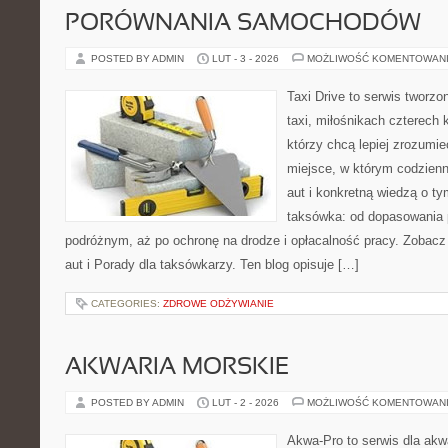
PORÓWNANIA SAMOCHODÓW
POSTED BY ADMIN
LUT - 3 - 2026
MOŻLIWOŚĆ KOMENTOWAN
Taxi Drive to serwis tworz
taxi, miłośnikach czterech 
którzy chcą lepiej zrozumie
miejsce, w którym codzienn
aut i konkretną wiedzą o t
taksówka: od dopasowania p
podróżnym, aż po ochronę na drodze i opłacalność pracy. Zobacz 
aut i Porady dla taksówkarzy. Ten blog opisuje […]
CATEGORIES:
ZDROWE ODŻYWIANIE
AKWARIA MORSKIE
POSTED BY ADMIN
LUT - 2 - 2026
MOŻLIWOŚĆ KOMENTOWAN
Akwa-Pro to serwis dla akw