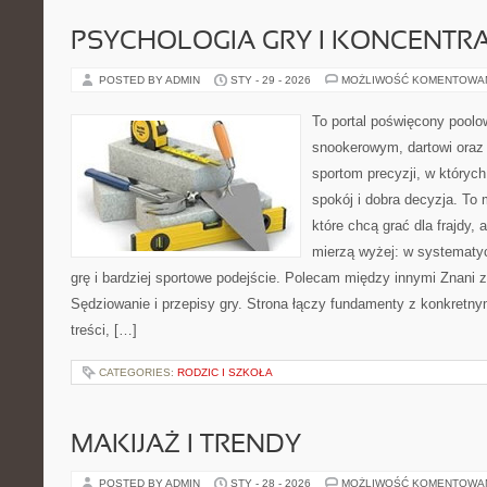
PSYCHOLOGIA GRY I KONCENTR
POSTED BY ADMIN
STY - 29 - 2026
MOŻLIWOŚĆ KOMENTOWA
To portal poświęcony poolo
snookerowym, dartowi oraz
sportom precyzji, w których
spokój i dobra decyzja. To 
które chcą grać dla frajdy, a
mierzą wyżej: w systematy
grę i bardziej sportowe podejście. Polecam między innymi Znani z
Sędziowanie i przepisy gry. Strona łączy fundamenty z konkretny
treści, […]
CATEGORIES:
RODZIC I SZKOŁA
MAKIJAŻ I TRENDY
POSTED BY ADMIN
STY - 28 - 2026
MOŻLIWOŚĆ KOMENTOWA