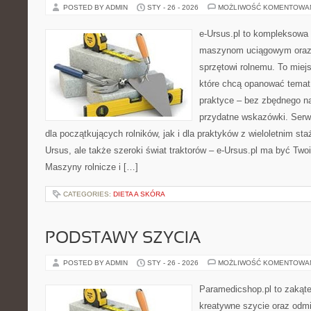
POSTED BY ADMIN
STY - 26 - 2026
MOŻLIWOŚĆ KOMENTOWA
e-Ursus.pl to kompleksowa
maszynom uciągowym oraz 
sprzętowi rolnemu. To miej
które chcą opanować temat
praktyce – bez zbędnego na
przydatne wskazówki. Serw
dla początkujących rolników, jak i dla praktyków z wieloletnim sta
Ursus, ale także szeroki świat traktorów – e-Ursus.pl ma być T
Maszyny rolnicze i […]
CATEGORIES:
DIETA A SKÓRA
PODSTAWY SZYCIA
POSTED BY ADMIN
STY - 26 - 2026
MOŻLIWOŚĆ KOMENTOWA
Paramedicshop.pl to zakąte
kreatywne szycie oraz odmi