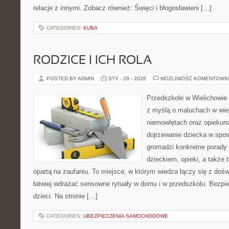
relacje z innymi. Zobacz również: Święci i błogosławieni […]
CATEGORIES:
KUBA
RODZICE I ICH ROLA
POSTED BY ADMIN
STY - 29 - 2026
MOŻLIWOŚĆ KOMENTOWA
Przedszkole w Wielichowie 
z myślą o maluchach w wie
niemowlętach oraz opiekuna
dojrzewanie dziecka w spo
gromadzi konkretne porady
dzieckiem, opieki, a także 
opartą na zaufaniu. To miejsce, w którym wiedza łączy się z do
łatwiej wdrażać sensowne rytuały w domu i w przedszkolu. Bezpi
dzieci. Na stronie […]
CATEGORIES:
UBEZPIECZENIA SAMOCHODOWE