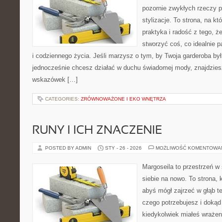
pozornie zwykłych rzeczy 
stylizacje. To strona, na kt
praktyka i radość z tego, 
stworzyć coś, co idealnie p
i codziennego życia. Jeśli marzysz o tym, by Twoja garderoba by
jednocześnie chcesz działać w duchu świadomej mody, znajdziesz
wskazówek […]
CATEGORIES:
ZRÓWNOWAŻONE I EKO WNĘTRZA
RUNY I ICH ZNACZENIE
POSTED BY ADMIN
STY - 26 - 2026
MOŻLIWOŚĆ KOMENTOWA
Margoseila to przestrzeń w
siebie na nowo. To strona, 
abyś mógł zajrzeć w głąb te
czego potrzebujesz i dokąd 
kiedykolwiek miałeś wrażeni