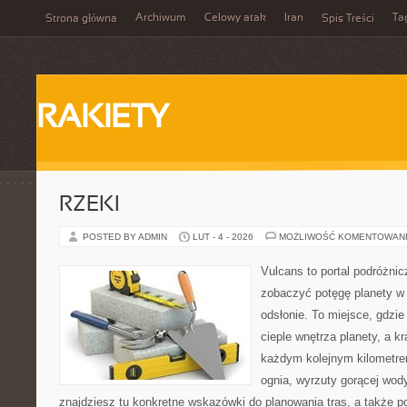
Archiwum
Celowy atak
Iran
Ta
Strona główna
Spis Treści
RAKIETY
RZEKI
POSTED BY ADMIN
LUT - 4 - 2026
MOŻLIWOŚĆ KOMENTOWAN
Vulcans to portal podróżnic
zobaczyć potęgę planety w j
odsłonie. To miejsce, gdzie
cieple wnętrza planety, a kr
każdym kolejnym kilometrem
ognia, wyrzuty gorącej wod
znajdziesz tu konkretne wskazówki do planowania tras, a także p