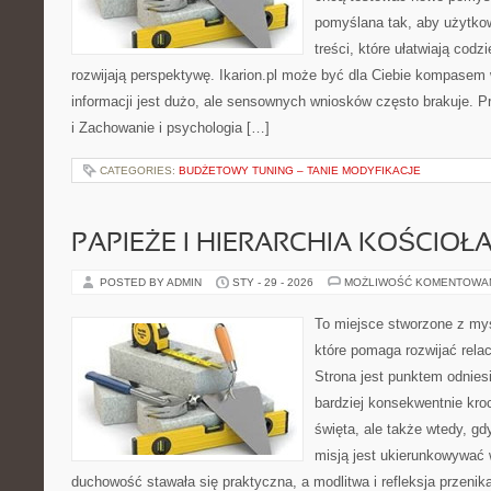
pomyślana tak, aby użytkow
treści, które ułatwiają codz
rozwijają perspektywę. Ikarion.pl może być dla Ciebie kompasem
informacji jest dużo, ale sensownych wniosków często brakuje. P
i Zachowanie i psychologia […]
CATEGORIES:
BUDŻETOWY TUNING – TANIE MODYFIKACJE
PAPIEŻE I HIERARCHIA KOŚCIOŁ
POSTED BY ADMIN
STY - 29 - 2026
MOŻLIWOŚĆ KOMENTOWA
To miejsce stworzone z my
które pomaga rozwijać rela
Strona jest punktem odniesi
bardziej konsekwentnie kroc
święta, ale także wtedy, gd
misją jest ukierunkowywać 
duchowość stawała się praktyczna, a modlitwa i refleksja przenik