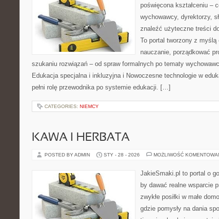
poświęcona kształceniu – 
wychowawcy, dyrektorzy, s
znaleźć użyteczne treści d
To portal tworzony z myślą 
nauczanie, porządkować p
szukaniu rozwiązań – od spraw formalnych po tematy wychowawcz
Edukacja specjalna i inkluzyjna i Nowoczesne technologie w eduka
pełni rolę przewodnika po systemie edukacji. […]
CATEGORIES:
NIEMCY
KAWA I HERBATA
POSTED BY ADMIN
STY - 28 - 2026
MOŻLIWOŚĆ KOMENTOWA
JakieSmaki.pl to portal o g
by dawać realne wsparcie p
zwykłe posiłki w małe domo
gdzie pomysły na dania spo