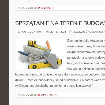
CATEGORIES:
PRO-EXPERT
SPRZĄTANIE NA TERENIE BUDOW
POSTED BY ADMIN
LIS - 30 - 2025
MOŻLIWOŚĆ KOMENTOWAN
Dom seniora dla własnego ro
właścicielem firmy budowlan
czymś niesamowicie istotny
porządek na terenie budow
tego, aby sprawnie oraz be
wszystkie działania budow
budowlańcy niezbyt umiejętnie sprzątają na obszarze budowy. Cz
dziwić. Przecież budowlańcy są od budowania. Co zatem warto z
wyjściem jest chociażby zajrzenie na stronę klin.waw.pl […]
CATEGORIES:
BRAMY I FURTKI