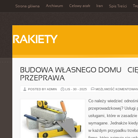
Archiwum
Celowy atak
Iran
Ta
Strona główna
Spis Treści
RAKIETY
BUDOWA WŁASNEGO DOMU – CI
PRZEPRAWA
POSTED BY ADMIN
LIS - 30 - 2025
MOŻLIWOŚĆ KOMENTOWAN
Co należy wiedzieć odnośni
przeprowadzkowej? Usługi 
usługami, które w zasadzie 
wymagane. Jednakże kiedy 
w każdym przypadku trzeba
firmę, która zajmuje się u