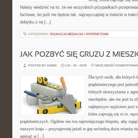
Należy wiedzieć na to, że we wszystkich przypadkach przeprow
fachowe, bo jeśli nie będzie tak, najzwyczajniej w świecie w trak
dobytku z na […]
CATEGORIES:
EDUKACJA MEDIALNA I INTERNETOWA
JAK POZBYĆ SIĘ GRUZU Z MIESZ
POSTED BY ADMIN
LIS - 30 - 2025
MOŻLIWOŚĆ KOMENTOWAN
Dla tych osób, dla których 
prądotwórczego jest potrzeb
których skorzystanie z agr
niezbędne, ale nie jest to z
najlepszym wyjściem jest sk
które zajmują się m.in. w
prądotwórczych. Ogólnie nie ma najmniejszego kłopotu, aby nają
naszym kraju – przynajmniej jeżeli w grę wchodzą duże miasta n
wpisać w […]