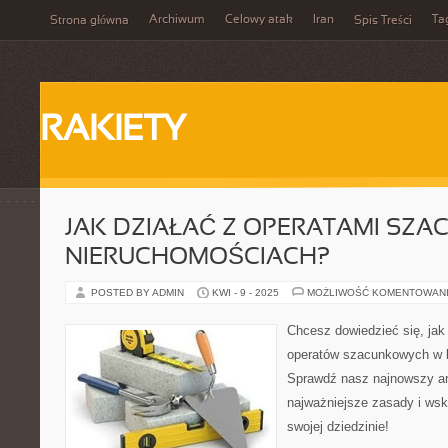
Archiwum
Celowy atak
Iran
Ta
Strona główna
Spis Treści
RAKIETY
JAK DZIAŁAĆ Z OPERATAMI SZ
NIERUCHOMOŚCIACH?
POSTED BY ADMIN
KWI - 9 - 2025
MOŻLIWOŚĆ KOMENTOWAN
Chcesz dowiedzieć się, jak
operatów szacunkowych w 
Sprawdź nasz najnowszy ar
najważniejsze zasady i ws
swojej dziedzinie!