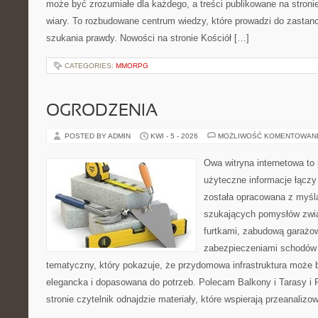
może być zrozumiałe dla każdego, a treści publikowane na stronie
wiary. To rozbudowane centrum wiedzy, które prowadzi do zastano
szukania prawdy. Nowości na stronie Kościół […]
CATEGORIES:
MMORPG
OGRODZENIA
POSTED BY ADMIN
KWI - 5 - 2026
MOŻLIWOŚĆ KOMENTOWAN
Owa witryna internetowa to
użyteczne informacje łączy
została opracowana z myślą
szukających pomysłów zwi
furtkami, zabudową garażo
zabezpieczeniami schodów 
tematyczny, który pokazuje, że przydomowa infrastruktura może b
elegancka i dopasowana do potrzeb. Polecam Balkony i Tarasy i P
stronie czytelnik odnajdzie materiały, które wspierają przeanaliz