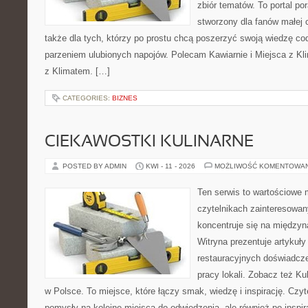
zbiór tematów. To portal po
stworzony dla fanów małej cz
także dla tych, którzy po prostu chcą poszerzyć swoją wiedzę co
parzeniem ulubionych napojów. Polecam Kawiarnie i Miejsca z Kli
z Klimatem. […]
CATEGORIES:
BIZNES
CIEKAWOSTKI KULINARNE
POSTED BY ADMIN
KWI - 11 - 2026
MOŻLIWOŚĆ KOMENTOWA
Ten serwis to wartościowe 
czytelnikach zainteresowany
koncentruje się na międzyna
Witryna prezentuje artykuły
restauracyjnych doświadcze
pracy lokali. Zobacz też Ku
w Polsce. To miejsce, które łączy smak, wiedzę i inspirację. Czytel
pomysły na kolejne miejsca do odwiedzenia, ale również po inspira