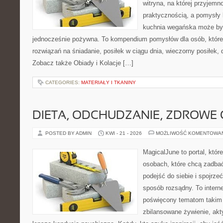
witryna, na której przyjemn
praktycznością, a pomysły 
kuchnia wegańska może być
jednocześnie pożywna. To kompendium pomysłów dla osób, które
rozwiązań na śniadanie, posiłek w ciągu dnia, wieczorny posiłek,
Zobacz także Obiady i Kolacje […]
CATEGORIES:
MATERIAŁY I TKANINY
DIETA, ODCHUDZANIE, ZDROWE
POSTED BY ADMIN
KWI - 21 - 2026
MOŻLIWOŚĆ KOMENTOWA
MagicalJune to portal, któr
osobach, które chcą zadba
podejść do siebie i spojrze
sposób rozsądny. To intern
poświęcony tematom takim 
zbilansowane żywienie, akt