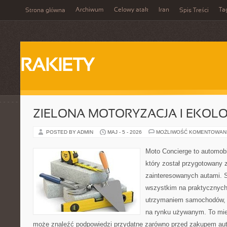
Archiwum
Celowy atak
Iran
Ta
Strona główna
Spis Treści
RAKIETY
ZIELONA MOTORYZACJA I EKOLO
POSTED BY ADMIN
MAJ - 5 - 2026
MOŻLIWOŚĆ KOMENTOWAN
Moto Concierge to automobi
który został przygotowany 
zainteresowanych autami. S
wszystkim na praktycznych
utrzymaniem samochodów, 
na rynku używanym. To mie
może znaleźć podpowiedzi przydatne zarówno przed zakupem auta