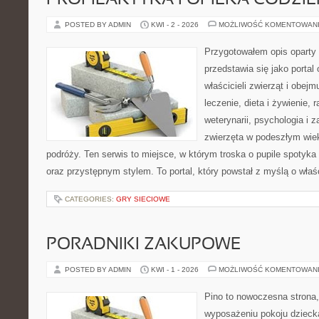
PROFILAKTYKA I OPIEKA CODZI
POSTED BY ADMIN
KWI - 2 - 2026
MOŻLIWOŚĆ KOMENTOWAN
Przygotowałem opis oparty 
przedstawia się jako portal 
właścicieli zwierząt i obejm
leczenie, dieta i żywienie, 
weterynarii, psychologia i 
zwierzęta w podeszłym wie
podróży. Ten serwis to miejsce, w którym troska o pupile spotyka
oraz przystępnym stylem. To portal, który powstał z myślą o właś
CATEGORIES:
GRY SIECIOWE
PORADNIKI ZAKUPOWE
POSTED BY ADMIN
KWI - 1 - 2026
MOŻLIWOŚĆ KOMENTOWAN
Pino to nowoczesna strona, 
wyposażeniu pokoju dziecka