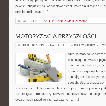
lepsza kondycja psychiczna. Każdy, kto szuka inspiracji, aby jeść 
pewniej, znajdzie tutaj wartościowe treści. Polecam Historie Sukc
stronie publikowane […]
CATEGORIES:
ZĘBY A DIETA I ZABURZENIA ODŻYWIANIA
MOTORYZACJA PRZYSZŁOŚCI
POSTED BY ADMIN
KWI - 20 - 2026
MOŻLIWOŚĆ KOMENTOWA
Auto Jarmark to współczesn
pasjonują się światem poja
myślą o czytelnikach, któr
tematach związanych z aut
szukają treści podanych w 
sposób. Strona skupia się 
fanów czterech kółek oraz osób obserwujących rozwój branży jes
technologiach, trendach rynkowych, bezpieczeństwie, ekologii, t
codziennych zagadnieniach związanych z […]