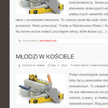
funkcjonalnością. Strona p
planowaniu atrakcyjnych ara
praktycznych wariantów zw
także z przesłonami okiennymi. To centrum porad dla osób, któ
przestrzeń. Warto przeczytać: Trendy w Wykończeniu Wnętrz i Kaf
Na stronie można znaleźć przystępne teksty, które tłumaczą […]
CATEGORIES:
INFORMATYKA
MŁODZI W KOŚCIELE
POSTED BY ADMIN
KWI - 6 - 2026
MOŻLIWOŚĆ KOMENTOWAN
Portal chrześcijański pośw
który łączy powszednie do
wewnętrznym. To zakątek in
nie jest oderwana od rzeczy
rodzinie, w pracy, w chwila
doświadczeniach. Blog prze