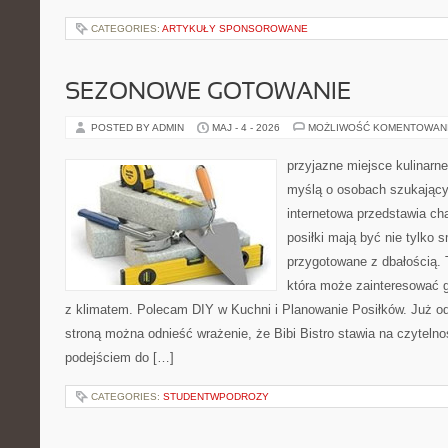
CATEGORIES:
ARTYKUŁY SPONSOROWANE
SEZONOWE GOTOWANIE
POSTED BY ADMIN
MAJ - 4 - 2026
MOŻLIWOŚĆ KOMENTOWAN
przyjazne miejsce kulinarne
myślą o osobach szukający
internetowa przedstawia cha
posiłki mają być nie tylko 
przygotowane z dbałością. 
która może zainteresować g
z klimatem. Polecam DIY w Kuchni i Planowanie Posiłków. Już o
stroną można odnieść wrażenie, że Bibi Bistro stawia na czyteln
podejściem do […]
CATEGORIES:
STUDENTWPODROZY